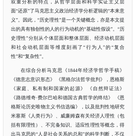
双重分析的特点，从哲学层面和科学实证主义层
面“还原”了马克思主义政治经济学分析逻辑的“本来意
义”。因此，“历史理性”是一个关键概念，亦是本文提
出的具有独创性的人的行为动机的“基础性假设”。“历
史理性”分别从个体层面和整体层面、经济动机层面
和社会动机层面等维度刻画了“行为人”的“复合
性”和“复杂性”。
在综合分析马克思《
1844年经济学哲学手稿》
《德意志意识形态》 《黑格尔法哲学批判》，恩格斯
《家庭、私有制和国家的起源》 《自然辩证法》
《路德维奇∙费尔巴哈和德国古典哲学的终结》 《恩
格斯论历史唯物主义书信选编》，以及批判性地研究
米塞斯《人类行为》、威廉姆森有关经济人理性（包
括有限理性）、不完备知识、适应性理性等概念，得
出马克思的“人是社会关系的总和”的科学判断，不仅