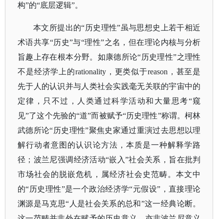
构”的“底层逻辑”。
本文所提出的
“历史理性”虽与思想史上若干相近
术语共享“历史”与“理性”之名，但在理论内核与分析
旨趣上存在根本分野。如康德所论“历史理性”之理性
不是经济学上的rationality，更类似于reason，甚至是
先于人的认识并与人类社会实践毫无关联的宇宙中的
定律，只不过，人类通过科学活动和大量思考“窥
见”了这个先验的“道”而被赋予“历史理性”称谓。柯林
武德所论“历史理性”聚焦史家通过重演过去思想以理
解行动者意图的认识论方法，本质是一种解释学路
径；波兰尼强调经济活动“嵌入”社会关系，旨在批判
市场社会的脱嵌危机，属经济社会史范畴。本文中
的“历史理性”是一个政治经济学“元假设”，直接理论
渊源是马克思“人是社会关系的总和”这一经典论断。
这一范畴并非外在赋予的历史意义，亦非波兰尼意义