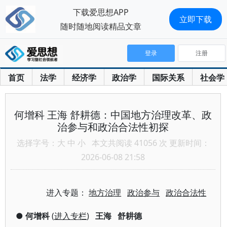
下载爱思想APP
立即下载
随时随地阅读精品文章
登录
注册
首页
法学
经济学
政治学
国际关系
社会学
何增科 王海 舒耕德：中国地方治理改革、政
治参与和政治合法性初探
选择字号：
大
中
小
本文共阅读 41056 次 更新时间：
2026-06-08 21:58
进入专题：
地方治理
政治参与
政治合法性
●
何增科
(
进入专栏
)
王海
舒耕德