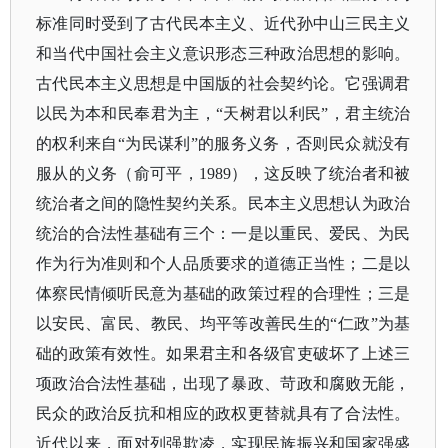
标准同时受到了古代民本主义、近代孙中山三民主义
和当代中国社会主义意识形态三种政治思想的影响。
古代民本主义思想是中国版的社会契约论。它强调君
以民为本和民奉君为主，
“天树君以利民”，君主统治
的权利来自“为民谋利”的服务义务，否则民众就没有
服从的义务（俞可平，1989），这反映了统治者和被
统治者之间的隐性契约关系。民本主义思想认为政治
统治的合法性基础有三个：一是以重民、爱民、为民
作为行为准则和个人品质要求的道德正当性；二是以
体察民情倾听民意为基础的政策过程的合理性；三是
以安民、富民、教民、均平等改善民生的“仁政”为基
础的政策有效性。如果君主和各级官吏破坏了上述三
项政治合法性基础，出现了暴政、苛政和腐败无能，
民众的政治反抗和相应的政权更替就具有了合法性。
近代以来，面对列强欺凌，实现民族振兴和国家强盛