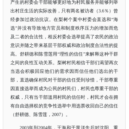
产生的村委会干部能够更好地为村民服务并能够列举
出村庄生活的实际改善，只有两名被访者（
3.6％）曾
经参加过政治抗议。在梨树个案中村委会直选和“海
选”并没有导致地方官员和制度秩序压力的增加而危
及二者的合法性，相反村委会选举提高了农民的政治
意识并随之带来基层干部权威和政治制度合法性的提
高。舒耕德和陈雪莲用“理性的信任”来解释这种干群
之间的良性互动关系。梨树村民相信干部们渴望再次
当选会积极回应他们的需求因而信任他们选出的干
部，直选确保村民对干部的信任受到珍惜，干部尊重
因直接选举而成为公民的村民们，村民也尊重干部的
权威，只有当干部滥用村民的信任时，村民才会在拥
有自由选择权的竞争性选举中用选票收回自己的信任
（舒耕德、陈雪莲，2007）。
2003年到2004年，王海和于显洋先后对沈阳、重