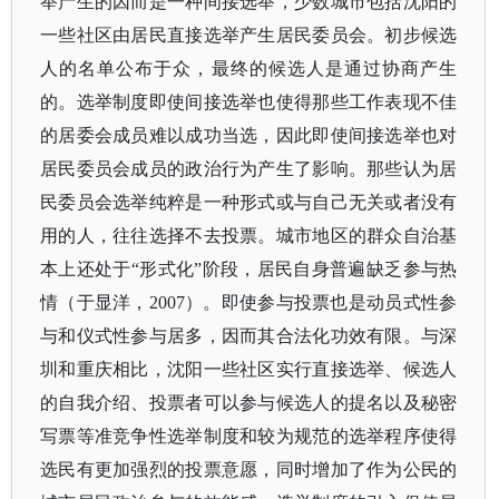
举产生的因而是一种间接选举，少数城市包括沈阳的
一些社区由居民直接选举产生居民委员会。初步候选
人的名单公布于众，最终的候选人是通过协商产生
的。选举制度即使间接选举也使得那些工作表现不佳
的居委会成员难以成功当选，因此即使间接选举也对
居民委员会成员的政治行为产生了影响。那些认为居
民委员会选举纯粹是一种形式或与自己无关或者没有
用的人，往往选择不去投票。城市地区的群众自治基
本上还处于
“形式化”阶段，居民自身普遍缺乏参与热
情（于显洋，2007）。即使参与投票也是动员式性参
与和仪式性参与居多，因而其合法化功效有限。与深
圳和重庆相比，沈阳一些社区实行直接选举、候选人
的自我介绍、投票者可以参与候选人的提名以及秘密
写票等准竞争性选举制度和较为规范的选举程序使得
选民有更加强烈的投票意愿，同时增加了作为公民的