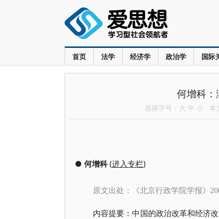
首页
法学
经济学
政治学
国际
何增科：
选择字号：
大
中
小
本文共
●
何增科
(
进入专栏
)
原文出处：《北京行政学院学报》
2
内容提要：中国的政治改革和经济改