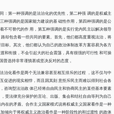
同：第一种强调的是法治化的优先性，第二种强
调的是权威主
三种强调的是国家能力建设的基
础性作用，第四种强调的是公
着不可替代的作
用，第五种强调的是实行党内民主以解决领导
路却包含着一些共同的要素。首先，他们都高度重视法治，将
要目标。其次，他们都认为自己的政治体制改革方案容易为各方
过渡和衔接，不会引起大的社会震荡，具有很强的可行性
和可操
国普选持非常谨慎甚或坚决反对的态度
。
法治化看作是两个无法兼容甚至相互排斥的过程
，这不仅与中
互促进的现实相悖，而且因其刻
意拒斥民主而难以得到社会各
，咨询型法治政
体已经将自由民主和协商民主的某些基本要素
，受法律充分保护的言论、出版、集会和结社自由等列为自己
着内在的矛盾。合作主义国家模式说将权威主义国家看作是一种
更加倾向于将权威主义政治看作是一种阶段性的和过渡性
的政体