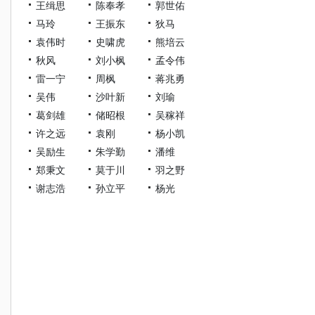
王缉思
陈奉孝
郭世佑
马玲
王振东
狄马
袁伟时
史啸虎
熊培云
秋风
刘小枫
孟令伟
雷一宁
周枫
蒋兆勇
吴伟
沙叶新
刘瑜
葛剑雄
储昭根
吴稼祥
许之远
袁刚
杨小凯
吴励生
朱学勤
潘维
郑秉文
莫于川
羽之野
谢志浩
孙立平
杨光