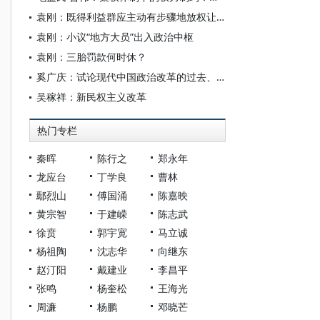
袁刚：既得利益群应主动有步骤地放权让利
袁刚：小议“地方大员”出入政治中枢
袁刚：三胎罚款何时休？
奚广庆：试论现代中国政治改革的过去、现在和未来
吴稼祥：新民权主义改革
热门专栏
秦晖
陈行之
郑永年
龙应台
丁学良
曹林
鄢烈山
傅国涌
陈嘉映
黄宗智
于建嵘
陈志武
徐贲
郭宇宽
马立诚
杨祖陶
沈志华
向继东
赵汀阳
戴建业
李昌平
张鸣
杨奎松
王海光
周濂
杨鹏
邓晓芒