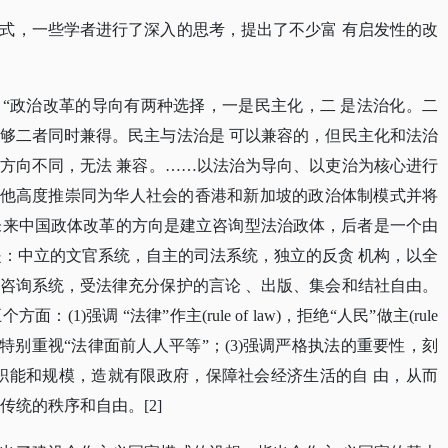
式，一些学者进行了深入的思考，提出了不少富
有启发性的改
：
“政治改革的导向有两种选择，一是民主化，二 是法治化。二
够二者同时兼得。民主与法治是 可以兼容的，但民主化和法治
方向不同，无法 兼容。……以法治为导向、以吏治为核心进行
 ]他高度推崇同为华人社会的香港和新加坡的政治体制模式并将
为未来中国政体改革的方向是建立咨询型法治政体，后者是一个由
是：中立的文官系统，自主的司法系统，独立的反贪 机构，以全
咨询系统，受法律充分保护的言论 、出版、集会和结社自由。
)强调 “法律”作主(rule of law)，拒绝“人民”做主(rule
正义性，因而特别重视“法律面前人人平等”；(3)强调严格执法的重要性，刻
的职能和规模，造就有限政府，保障社会经济生活的自 由，从而
传统的秩序和自由。[2]