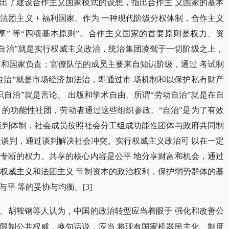
出了建设合作主义国家模式的设想，指出合作主
义国家的基本
+ 法团主义 + 福利国家。作为 一种现代阶级分权体制，合作主义
“共享” 等“四项基本原则”。合作主义国家的首要原则是权力、资
力自治”就是实行权威主义政治，统治集团凌驾于一切阶级之上，
民和国家负责；官僚队伍的成员主要来自知识阶级，通过 考试制
自治”就是市场经济加法治，即通过市 场机制和以保护私有财产
自治”就是言论、 出版和学术自由。所谓“劳动自治”就是在自
 的功能性社团，劳动者通过这些组织参政。“自治”是为了有效
谈判体制，社会成员按照社会分工组成功能性团体与政府共同制
级谈判，通过谈判解决社会冲突。实行权威主义政治可 以在一定
专断的权力。共享的核心内容是公平 地分享财富和机会，通过
权威主义和法团主义 节制资本的政治权利，保护弱势群体的基
平 等的妥协与均衡。[3]
、胡鞍钢等人认为，中国的政治转型应当着眼于
强化和改善公
限制公共权威，换句话说，应当
将现有国家机器民主化、制度