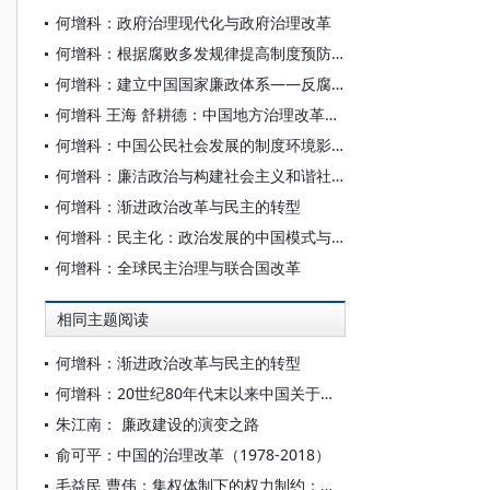
何增科：政府治理现代化与政府治理改革
何增科：根据腐败多发规律提高制度预防质量
何增科：建立中国国家廉政体系——反腐倡廉体系
何增科 王海 舒耕德：中国地方治理改革、政治参与和政治合法性初探
何增科：中国公民社会发展的制度环境影响评估
何增科：廉洁政治与构建社会主义和谐社会
何增科：渐进政治改革与民主的转型
何增科：民主化：政治发展的中国模式与道路
何增科：全球民主治理与联合国改革
相同主题阅读
何增科：渐进政治改革与民主的转型
何增科：20世纪80年代末以来中国关于政治改革和民主化的探讨
朱江南： 廉政建设的演变之路
俞可平：中国的治理改革（1978-2018）
毛益民 曹伟：集权体制下的权力制约：理论与实践”会议综述