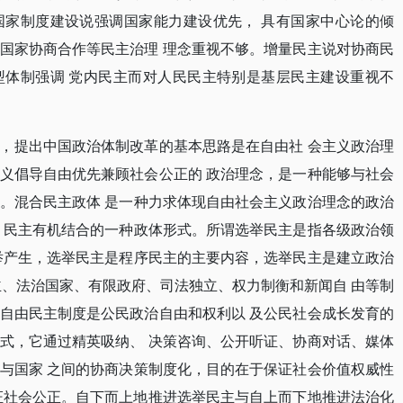
国家制度建设说强调国家能力建设优先，
具有国家中心论的倾
国家协商合作等民主治理
理念重视不够。增量民主说对协商民
型体制强调
党内民主而对人民民主特别是基层民主建设重视不
，提出中国政治体制改革的基本思路是在自由社
会主义政治理
义倡导自由优先兼顾社会公正的
政治理念，是一种能够与社会
。混合民主政体
是一种力求体现自由社会主义政治理念的政治
民主有机结合的一种政体形式。所谓选举民主是指各级政治领
举产生，选举民主是程序民主的主要内容，选举民主是建立政治
主、法治国家、有限政府、司法独立、权力制衡和新闻自
由等制
自由民主制度是公民政治自由和权利以
及公民社会成长发育的
式，它通过精英吸纳、
决策咨询、公开听证、协商对话、媒体
与国家
之间的协商决策制度化，目的在于保证社会价值权威性
证社会公正。自下而上地推进选举民主与自上而下地推进法治化