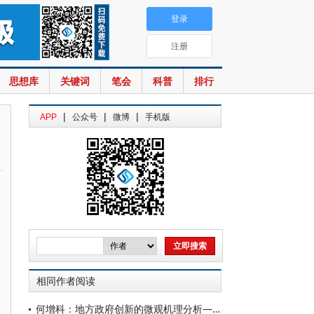
登录
注册
思想库
关键词
笔会
科普
排行
|
|
|
APP
公众号
微博
手机版
相同作者阅读
何增科：地方政府创新的微观机理分析——浙江省“最多跑一次”改革案例研究