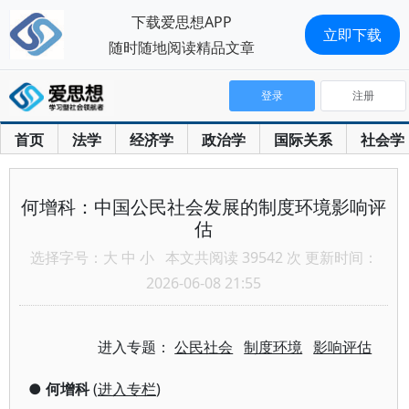
下载爱思想APP
立即下载
随时随地阅读精品文章
登录
注册
首页
法学
经济学
政治学
国际关系
社会学
何增科：中国公民社会发展的制度环境影响评
估
选择字号：
大
中
小
本文共阅读 39542 次 更新时间：
2026-06-08 21:55
进入专题：
公民社会
制度环境
影响评估
●
何增科
(
进入专栏
)