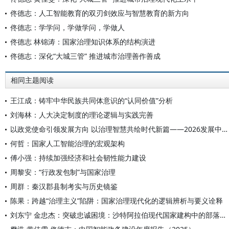
佟德志：人工智能教育的双刃剑效应与智慧教育的新方向
佟德志：学学问，学做学问，学做人
佟德志 林锦涛：国家治理知识体系的结构演进
佟德志：深化“大城三管” 推进城市治理善作善成
相同主题阅读
王江成：铸牢中华民族共同体意识的“认同价值”分析
刘海林：人大决定制度的理论逻辑与实践完善
以政党使命引领发展方向 以治理智慧共绘时代新篇——2026发展中国家国家治理高端智库平行论坛综述
何哲：国家人工智能治理的宏观架构
傅小强：持续加强经济和社会韧性能力建设
周黎安：“行政发包制”与国家治理
周群：秦汉郡县制考实与历史镜鉴
陈果：跨越“治理主义”陷阱：国家治理现代化的逻辑辨析与要义诠释
刘东宁 金忠杰：突破忠诚困境：沙特阿拉伯现代国家建构中的部落整合及国家治理承变