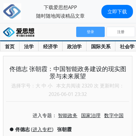
下载爱思想APP
立即下载
随时随地阅读精品文章
登录
注册
首页
法学
经济学
政治学
国际关系
社会学
佟德志 张朝霞：中国智能政务建设的现实图
景与未来展望
选择字号：
大
中
小
本文共阅读 2320 次 更新时间：
2026-06-01 23:32
进入专题：
智能政务
国家治理
数字中国
●
佟德志
(
进入专栏
)
张朝霞