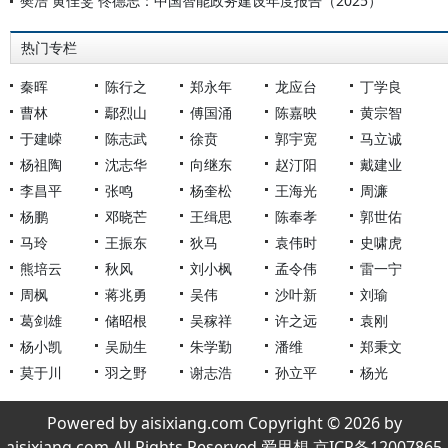
樊浩 黄佳雯 佟德志：中国智能政务建设年度报告（2025）
热门专栏
秦晖
陈行之
郑永年
龙应台
丁学良
曹林
鄢烈山
傅国涌
陈嘉映
黄宗智
于建嵘
陈志武
徐贲
郭宇宽
马立诚
杨祖陶
沈志华
向继东
赵汀阳
戴建业
李昌平
张鸣
杨奎松
王海光
周濂
杨鹏
邓晓芒
王缉思
陈奉孝
郭世佑
马玲
王振东
狄马
袁伟时
史啸虎
熊培云
秋风
刘小枫
孟令伟
雷一宁
周枫
蒋兆勇
吴伟
沙叶新
刘瑜
葛剑雄
储昭根
吴稼祥
许之远
袁刚
杨小凯
吴励生
朱学勤
潘维
郑秉文
莫于川
羽之野
谢志浩
孙立平
杨光
Powered by aisixiang.com Copyright © 2026 by
aisixiang.com All Rights Reserved 爱思想 京ICP备12007865