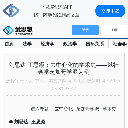
下载爱思想APP
立即下载
随时随地阅读精品文章
登录
注册
首页
法学
经济学
政治学
国际关系
社会学
刘思达 王思凝：去中心化的学术史——以社
会学芝加哥学派为例
选择字号：
大
中
小
本文共阅读 900 次 更新时间：2026-
05-31 23:42
进入专题：
去中心化
芝加哥学派
学术史
●
刘思达
王思凝