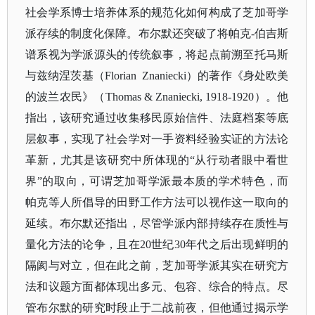
社会学系博士培养体系的规范化如何构成了芝加哥学
派存续的制度化保障。布尔默还突破了将帕克-伯吉斯
谱系视为学派源头的传统叙事，将起点前溯至托马斯
与兹纳涅茨基（Florian Znaniecki）的著作《
身处欧美
的波兰农民
》（
Thomas & Znaniecki, 1918-1920）。他
指出，该研究通过收集移民原始信件、法庭档案等底
层叙事，实现了社会学对一手资料经验实证的方法论
革新，尤其是该研究中所体现的“从行动者眼中看世
界”的取向，可谓芝加哥学派最本质的学术特色，而
帕克等人所倡导的田野工作方法可以视作这一取向的
延续。布尔默还指出，尽管学派内部持续存在质性与
量化方法的论争，且在20世纪30年代之后出现鲜明的
隔阂与对立，但在此之前，芝加哥学派其实在研究方
法和议题方面都体现出多元、包容、综合的特点。尽
管布尔默的研究时段止于二战前夜，但他通过揭示学