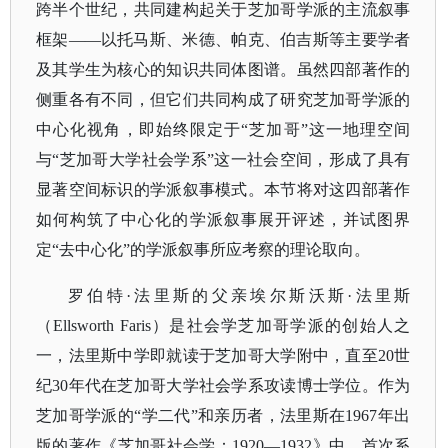
跨半个世纪，共同建构起关于芝加哥学派的主流叙事
框架——以托马斯、米德、帕克、伯吉斯等主要学者
及其学生为核心的知识共同体图谱。虽然四部著作的
侧重各有不同，但它们共同构成了研究芝加哥学派的
中心化视角，即始终限定于“芝加哥”这一地理空间
与“芝加哥大学社会学系”这一社会空间，形成了具有
显著空间标识的学派叙事模式。本节将对这四部著作
如何构筑了中心化的学派叙事展开评述，并试图界
定“去中心化”的学派叙事所应考察的理论取向。
罗伯特
·法里斯的父亲埃尔斯沃斯·法里斯
（Ellsworth Faris）是社会学芝加哥学派的创始人之
一，法里斯中学即就读于芝加哥大学附中，直至20世
纪30年代在芝加哥大学社会学系攻读博士学位。作为
芝加哥学派的“学二代”和亲历者，法里斯在1967年出
版的著作《芝加哥社会学：1920—1932》中，首次系