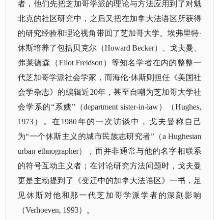
者，他们先把芝加哥学派的理论与方法应用到了对魁
北克的社区研究中，之后又把在加拿大法语区所获得
的研究经验和理论视角带回了芝加哥大学。埃弗里特
·
休斯培养了包括贝克尔（Howard Becker）、戈夫曼、
弗莱德森（Eliot Freidson）等知名学者在内的整整一
代芝加哥学派社会学家，而海伦·休斯则担任《美国社
会学杂志》的编辑近20年，甚至自嘲为芝加哥大学社
会学系的“系嫂”（department sister-in-law）（Hughes,
1973）。在1980年的一次访谈中，戈夫曼称自己
为“一个休斯主义的城市民族志研究者”（a Hughesian
urban ethnographer），而并非通常与他的名字相联系
的符号互动主义者；在讨论研究方法问题时，戈夫曼
更是主动提到了《变迁中的加拿大法语区》一书，足
见休斯对他和那一代芝加哥学派学者的深刻影响
（Verhoeven, 1993）。