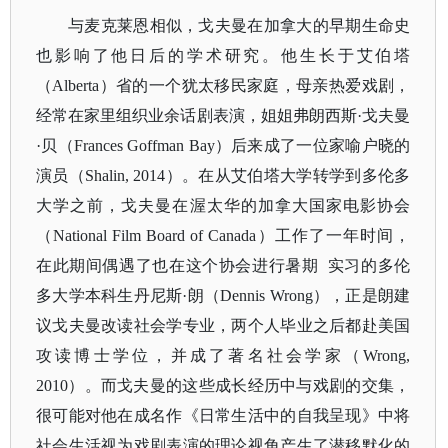
与麦克莱恩相似，戈夫曼在加拿大的早期生命史
也影响了他日后的学术研究。他生长于艾伯塔
（
Alberta）省的一个犹太移民家庭，母亲热爱戏剧，
经常在家里组织业余话剧表演，姐姐弗朗西斯·戈夫曼
·贝（Frances Goffman Bay）后来成了一位家喻户晓的
演员（Shalin, 2014）。在从艾伯塔大学转学到多伦多
大学之前，戈夫曼在渥太华的加拿大国家电影协会
（National Film Board of Canada）工作了一年时间，
在此期间偶遇了也在这个协会进行暑期 实习的多伦
多大学本科生丹尼斯·朗（Dennis Wrong），正是朗建
议戈夫曼改读社会学专业，两个人毕业之后都赴美国
攻读博士学位，并成了著名社会学家（Wrong,
2010）。而戈夫曼的这些成长经历中与戏剧的交集，
很可能对他在成名作《日常生活中的自我呈现》中将
社会生活视为戏剧表演的理论视角产生了潜移默化的