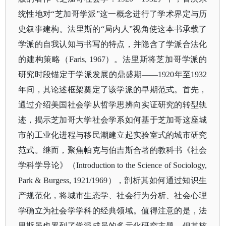
统性地对“芝加哥学派”这一概念进行了学术界定与历
史叙事建构。法里斯的“局内人”视角使这本书承载了
学派的自我认知与书写的特点，并隐含了学派合法化
的建构策略（Faris, 1967）。法里斯将芝加哥学派的
研究时段锚定于学派发展的鼎盛期——1920年至1932
年间，其论述框架奠定了该学派的早期范式。首先，
通过介绍美国社会学从哲学思辨向实证研究的转型轨
迹，揭示芝加哥大学社会学系如何基于芝加哥这座城
市的工业化进程与移民潮建立起实验室式的城市研究
范式。继而，聚焦帕克与伯吉斯合著的教科书《社会
学科学导论》（Introduction to the Science of Sociology,
Park & Burgess, 1921/1969），剖析其如何通过知识生
产规范化，将城市生态学、社会行为分析、社会心理
学确立为社会学学科的经典领域。值得注意的是，法
里斯虽也罗列了学派成员的多元化研究主题，但其核