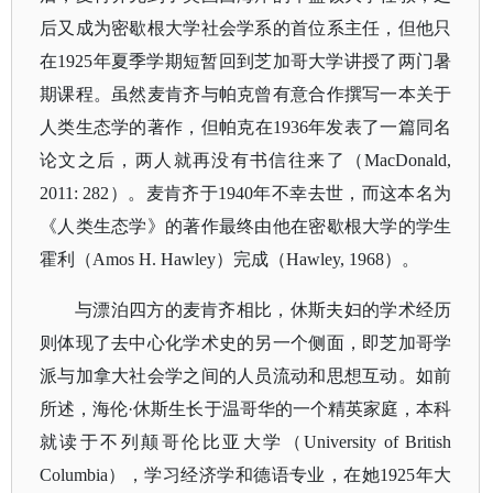
后又成为密歇根大学社会学系的首位系主任，但他只
在1925年夏季学期短暂回到芝加哥大学讲授了两门暑
期课程。虽然麦肯齐与帕克曾有意合作撰写一本关于
人类生态学的著作，但帕克在1936年发表了一篇同名
论文之后，两人就再没有书信往来了（MacDonald,
2011: 282）。麦肯齐于1940年不幸去世，而这本名为
《人类生态学》的著作最终由他在密歇根大学的学生
霍利（Amos H. Hawley）完成（Hawley, 1968）。
与漂泊四方的麦肯齐相比，休斯夫妇的学术经历
则体现了去中心化学术史的另一个侧面，即芝加哥学
派与加拿大社会学之间的人员流动和思想互动。如前
所述，海伦
·休斯生长于温哥华的一个精英家庭，本科
就读于不列颠哥伦比亚大学（University of British
Columbia），学习经济学和德语专业，在她1925年大