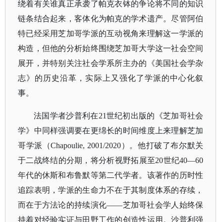
绕着有关谁真正承袭了帕克衣钵的争论将不同的知识
链条结合起来，客体化为帕克的学术遗产。尽管阿伯
特已经采用芝加哥学派的互动视角来理解这一学派的
构造，但他的分析始终围绕芝加哥大学这一社会空间
展开，并特别关注社会学系所主办的《美国社会学杂
志》的历史沿革，实际上又强化了学派的中心化叙
事。
法国学者沙普利在
21世纪初出版的《芝加哥社会
学》中同样强调要在更绵长的时间维度上来理解芝加
哥学派（Chapoulie, 2001/2020）。他打破了布尔默关
于二战终结的分期，将分析视野拓展至20世纪40—60
年代的休斯和布鲁默等第二代学者。该著作的历时性
追踪表明，学派的生命力不在于其制度体系的存续，
而在于方法论的持续演化——芝加哥社会学人始终保
持着对经验实证与田野工作的创造性运用。沙普利强