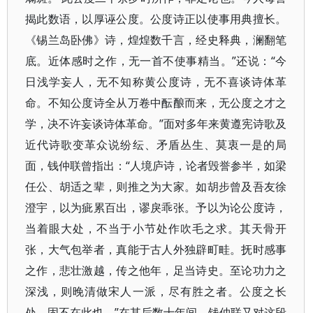
揭此数语，以厚诬公度。公度诗正以使事用典擅长。
《锡兰岛卧佛》诗，煌煌数千言，经史释典，澜翻笔
底。近体感时之作，无一首不使事精当。”还说：“今
日浅学妄人，无不知称黄公度诗，无不喜谈诗体革
命。不知公度诗全从万卷中酝酿而来，无公度之才之
学，决不许妄谈诗体革命。”面对多年来黄遵宪诗歌及
近代诗歌变革众说纷纭、矛盾丛生、莫衷一是的局
面，钱仲联曾指出：“人境庐诗，论者毁誉参半，如梁
任公、胡适之辈，则推之为大家。如胡步曾及吾友徐
澄宇，以为疵累百出，谬戾乖张。予以为论公度诗，
当着眼大处，不当于小节处作吹毛之求。其天骨开
张，大气包举者，真能于古人外独辟町畦。抚时感事
之作，悲壮激越，传之他年，足当诗史。至论功力之
深浅，则晚清做宋人一派，尽有胜之者。公度之长
处，固不在此也。”在其后数十年间，钱仲联又对这段