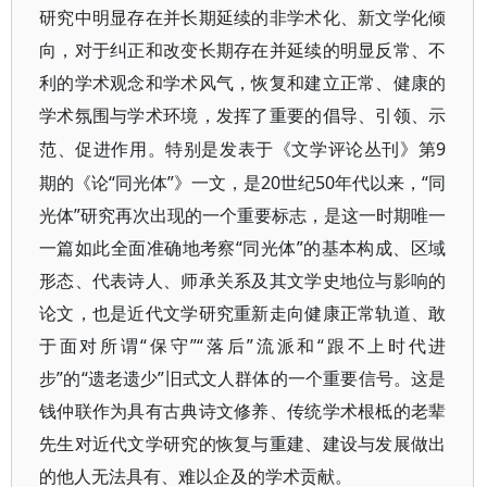
研究中明显存在并长期延续的非学术化、新文学化倾
向，对于纠正和改变长期存在并延续的明显反常、不
利的学术观念和学术风气，恢复和建立正常、健康的
学术氛围与学术环境，发挥了重要的倡导、引领、示
9
范、促进作用。特别是发表于《文学评论丛刊》第
期的《论“同光体”》一文，是20世纪50年代以来，“同
光体”研究再次出现的一个重要标志，是这一时期唯一
一篇如此全面准确地考察“同光体”的基本构成、区域
形态、代表诗人、师承关系及其文学史地位与影响的
论文，也是近代文学研究重新走向健康正常轨道、敢
于面对所谓“保守”“落后”流派和“跟不上时代进
步”的“遗老遗少”旧式文人群体的一个重要信号。这是
钱仲联作为具有古典诗文修养、传统学术根柢的老辈
先生对近代文学研究的恢复与重建、建设与发展做出
的他人无法具有、难以企及的学术贡献。