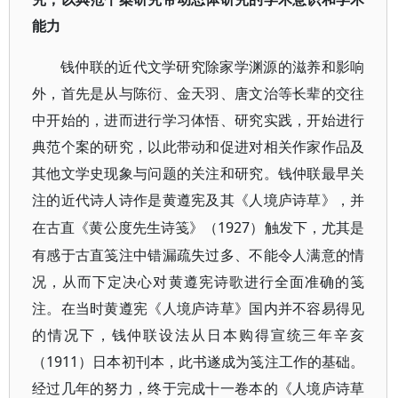
能力
钱仲联的近代文学研究除家学渊源的滋养和影响
外，首先是从与陈衍、金天羽、唐文治等长辈的交往
中开始的，进而进行学习体悟、研究实践，开始进行
典范个案的研究，以此带动和促进对相关作家作品及
其他文学史现象与问题的关注和研究。钱仲联最早关
注的近代诗人诗作是黄遵宪及其《人境庐诗草》，并
1927）触发下，尤其是
在古直《黄公度先生诗笺》（
有感于古直笺注中错漏疏失过多、不能令人满意的情
况，从而下定决心对黄遵宪诗歌进行全面准确的笺
注。在当时黄遵宪《人境庐诗草》国内并不容易得见
的情况下，钱仲联设法从日本购得宣统三年辛亥
（1911）日本初刊本，此书遂成为笺注工作的基础。
经过几年的努力，终于完成十一卷本的《人境庐诗草