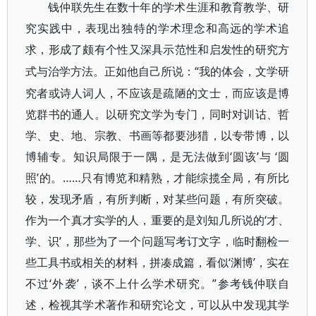
钱仲联先生在数十年的学术生涯和教育教学、研
究实践中，表现出独特的学术理念和高远的学术追
求，形成了颇有个性又深具示范性和启发性的研究方
“我的体会，文学研
式与治学方法。正如他自己所说：
究者或诗人词人，不应该是疏陋的文士，而应该是博
览群书的通人。以研究文学为专门，同时对训诂、哲
学、史、地、宗教、书画等都要涉猎，以专带博，以
博辅专。知识局限于一隅，是无法做到‘圆该’与 ‘圆
照’的。……只有博览和精熟，才能综揽全局，有所比
较，发现矛盾，有所判断，对某些问题，有所突破。
作为一个真才实学的人，重要的是刘知几所说的‘才、
学、识’，那些为了一个问题写考订文字，临时翻检一
些工具书或相关的材料，拼凑成篇，看似‘渊博’，实在
不过‘外袭’，谈不上什么学术研究。”参考钱仲联自
述，检视其学术著作和研究论文，可以从中发现其学