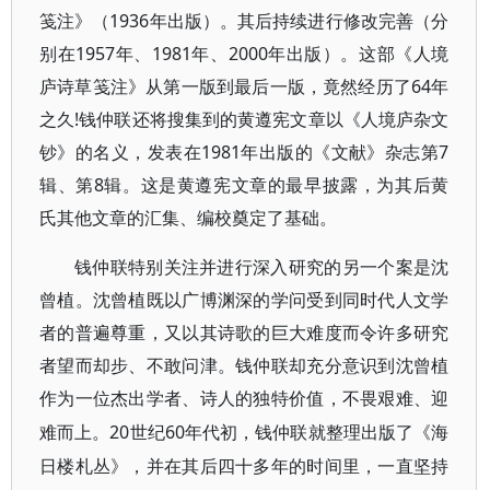
笺注》（1936年出版）。其后持续进行修改完善（分
别在1957年、1981年、2000年出版）。这部《人境
庐诗草笺注》从第一版到最后一版，竟然经历了64年
之久!钱仲联还将搜集到的黄遵宪文章以《人境庐杂文
钞》的名义，发表在1981年出版的《文献》杂志第7
辑、第8辑。这是黄遵宪文章的最早披露，为其后黄
氏其他文章的汇集、编校奠定了基础。
钱仲联特别关注并进行深入研究的另一个案是沈
曾植。沈曾植既以广博渊深的学问受到同时代人文学
者的普遍尊重，又以其诗歌的巨大难度而令许多研究
者望而却步、不敢问津。钱仲联却充分意识到沈曾植
作为一位杰出学者、诗人的独特价值，不畏艰难、迎
20世纪60年代初，钱仲联就整理出版了《海
难而上。
日楼札丛》，并在其后四十多年的时间里，一直坚持