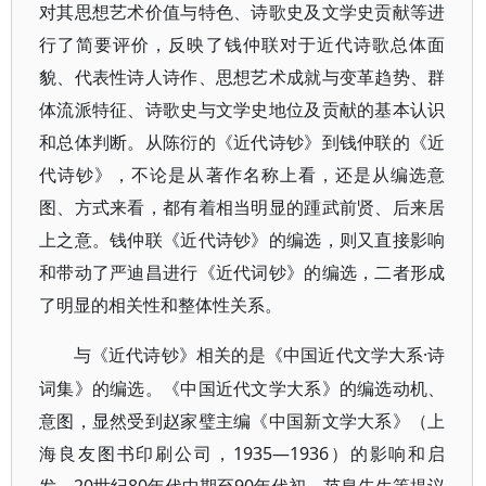
对其思想艺术价值与特色、诗歌史及文学史贡献等进
行了简要评价，反映了钱仲联对于近代诗歌总体面
貌、代表性诗人诗作、思想艺术成就与变革趋势、群
体流派特征、诗歌史与文学史地位及贡献的基本认识
和总体判断。从陈衍的《近代诗钞》到钱仲联的《近
代诗钞》，不论是从著作名称上看，还是从编选意
图、方式来看，都有着相当明显的踵武前贤、后来居
上之意。钱仲联《近代诗钞》的编选，则又直接影响
和带动了严迪昌进行《近代词钞》的编选，二者形成
了明显的相关性和整体性关系。
·诗
与《近代诗钞》相关的是《中国近代文学大系
词集》的编选。《中国近代文学大系》的编选动机、
意图，显然受到赵家璧主编《中国新文学大系》（上
海良友图书印刷公司，1935—1936）的影响和启