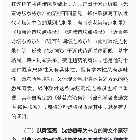
在这样的著述传统基础上，尤其是出于对汪辟疆《光
宣诗坛点将录》的某些不同意见，钱仲联撰写了以近
代诗坛为中心的系列点将录，有《浣花诗坛点将录》
《顺康雍诗坛点将录》《道咸诗坛点将录》《近百年
诗坛点将录》《近百年词坛点将录》《南社吟坛点将
录》等，反映了钱仲联对于近代诗词总体面貌、基本
格局、诗人词家关系、变迁趋势的看法，也是他对于
这种既有总体性又有具体性、既有学术性又有趣味
性、既考验学术功力又体现文学才情的著述方式的熟
悉和喜爱。钱仲联对这些诗坛词坛点将录也相当重
视，其亲自编定的《梦苕庵论集》《当代学者自选文
库·钱仲联卷》，都将这些点将录收录其中，就是有力
的证明。
（二）以黄遵宪、沈曾植等为中心的诗文个案研
究，以典范个案研究带动总体研究的学术意识和学术