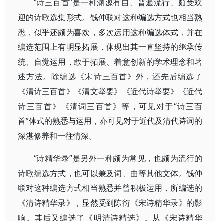
“诗三百首”是一种渊源有自、普遍流行、颇受欢
迎的诗歌选集形式。钱仲联对这种编选方式也相当熟
悉，似乎还颇为喜欢，多次运用这种编选体式，并在
编选范围上有明显拓展，体现出其一直坚持的继承传
统、自觉运用，敢于拓展、着意创新的学术理念和著
述方法。除编选《宋诗三百首》外，还先后编选了
《清诗三百首》《清文举要》《近代诗举要》《近代
诗三百首》《清词三百首》等，可见对于“诗三百
首”体式的熟悉与运用，亦可见对于近代及清代诗词的
深湛修养和一往情深。
“诗精华录”是另外一种颇为常见，也颇为流行的
诗歌编选方式，也可以兼及词、曲等其他文体。钱仲
联对这种编选方式相当熟悉并曾积极运用，所编选的
《清诗精华录》，显然受到陈衍《宋诗精华录》的影
响。其后又编选了《明清诗精选》。从《宋诗精华