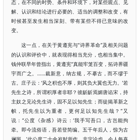
态，在不同的时势、条件和环境下，对某些观点、见
解、认识和结论进行必要的、适当的调整和改变，有
时候甚至发生相当深刻、带有某些不得已意味的改
变。
“诗界革命”及相关问题
这一点，在关于黄遵宪与
的认识和评价中，就表现得相当充分，也相当集中。
钱仲联早年曾指出，黄遵宪“真能牢笼百变，拓诗界疆
宇而广之。……裁新意，纳古规，不摹古，而不缪于
古。庄子云：‘风之积也不厚，则其负大翼也无力。’若
先生之诗，所谓积厚者非耶？彼龂龂焉媚唐谄宋，持
主奴之见论先生诗，固不足以知先生；而徒揭革新之
帜，托先生以为重者，更何足以知先生哉？”又
说：“公度《杂感》诗云：‘我手写吾口，古岂能拘
牵。即今流俗语，吾若登简编。五千年后人，惊为古
斓斑。’此公度二十余岁时所作，非定论也。今人每喜