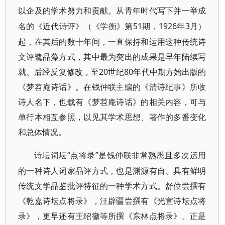
以企及的学术努力和贡献。从青年时代写下并一举成
51期，1926年3月）
名的《近代诗评》（《学衡》第
起，在其后的数十年间，一直保持和运用这种传统诗
文评鹭品藻方式，其中最为突出的成果是早年陆续写
就、后经反复修改，至20世纪80年代中期方始出版的
《梦苕庵诗话》。在钱仲联主编的《清诗纪事》所收
诗人名下，也载有《梦苕庵诗话》的相关内容，可与
单行本相互参照，以见其学术思想、著作的多番变化
和总体情况。
“点将录”是钱仲联非常熟悉且多次运用
诗坛词坛
的一种诗人词家品评方式，也是渊源有自、具有鲜明
传统文学品鉴批评特征的一种学术方式。舒位尝撰有
《乾嘉诗坛点将录》，汪辟疆尝撰有《光宣诗坛点将
录》，更早还有王绍徽等所撰《东林点将录》。正是