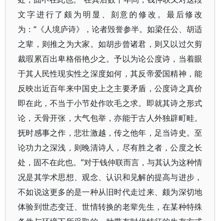
文字进行了颇为明显、刻意的修改。最后修改
为：“《人境庐诗》，论者毁誉参半。如梁任公、胡适
之辈，则推之为大家。如胡步曾诸君，则又以过欠剪
裁瑕累百出卑格俗艳少之。予以为论公度诗，当着眼
于其人民性现实性之深度如何，其反帝爱国精神，能
反映出近百年来中国史上之主要矛盾，公度诗之真价
即在此，不当于小节处作吹毛之求。即就其诗之形式
论，天骨开张，大气包举，亦能于古人外独辟町畦。
抚时感事之作，悲壮激越，传之他年，足当诗史。至
论功力之深浅，则晚清诗人，尽有胜之者，公度之长
处，固不在此也。”对于钱仲联而言，与其认为这种情
况是其学术思想、观念、认识和见解的提高与进步，
不如说这更多的是一种从旧时代走过来、颇为深切地
体验到世态变迁、世情转换的老辈先生，在某种特殊