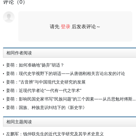
评论（0）
请先
登录
后发表评论～
评论
相同作者阅读
姜萌：如何准确地“扬弃”胡适？
姜萌：现代史学视野下的胡适——从唐德刚相关言论出发的讨论
姜萌：“古音辨”与中国现代文史研究的发展
姜萌：近现代学者论“一代有一代之学术”
姜萌：影响民国史家书写“民族问题”的三个因素——从吕思勉对傅斯年与顾颉刚的批评说起
姜萌：国族、种族意识纠结下的《新史学》
相同主题阅读
左鹏军：钱仲联先生的近代文学研究及其学术史意义