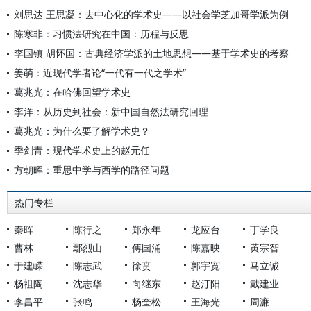
刘思达 王思凝：去中心化的学术史——以社会学芝加哥学派为例
陈寒非：习惯法研究在中国：历程与反思
李国镇 胡怀国：古典经济学派的土地思想——基于学术史的考察
姜萌：近现代学者论“一代有一代之学术”
葛兆光：在哈佛回望学术史
李洋：从历史到社会：新中国自然法研究回理
葛兆光：为什么要了解学术史？
季剑青：现代学术史上的赵元任
方朝晖：重思中学与西学的路径问题
热门专栏
秦晖
陈行之
郑永年
龙应台
丁学良
曹林
鄢烈山
傅国涌
陈嘉映
黄宗智
于建嵘
陈志武
徐贲
郭宇宽
马立诚
杨祖陶
沈志华
向继东
赵汀阳
戴建业
李昌平
张鸣
杨奎松
王海光
周濂