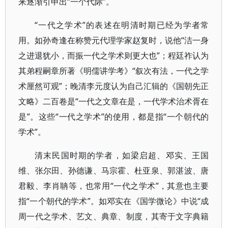
来逐渐引申出“一个代际”。
“一代之学术”的表述在明清时期已经为学者常
用。如孙奇逢在称赞元代理学家赵复时，说他“洁一身
之进退犹小，而振一代之学术则更大也”；程廷祚认为
其弟程嗣章所著《明儒讲学考》“叙次有法，一代之学
术厘然可观”；晚清李元度认为自己汇辑的《国朝先正
文略》二百卷是“一代之文章在是，一代学术治术胥在
是”。这些“一代之学术”的使用，都是指“一个朝代的
学术”。
清末民国时期的学者，如梁启超、邓实、王国
维、张尔田、孙德谦、马宗霍、杜亚泉、郭湛波、唐
君毅、李肖聃等，也常用“一代之学术”，其意也主要
指“一个朝代的学术”。如邓实在《国学微论》中说“成
周一代之学术、艺文、典章、制度，其寄于文字典籍