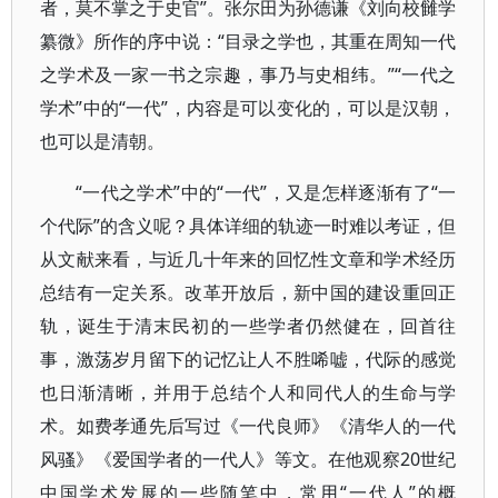
者，莫不掌之于史官”。张尔田为孙德谦《刘向校雠学
纂微》所作的序中说：“目录之学也，其重在周知一代
之学术及一家一书之宗趣，事乃与史相纬。”“一代之
学术”中的“一代”，内容是可以变化的，可以是汉朝，
也可以是清朝。
“一代之学术”中的“一代”，又是怎样逐渐有了“一
个代际”的含义呢？具体详细的轨迹一时难以考证，但
从文献来看，与近几十年来的回忆性文章和学术经历
总结有一定关系。改革开放后，新中国的建设重回正
轨，诞生于清末民初的一些学者仍然健在，回首往
事，激荡岁月留下的记忆让人不胜唏嘘，代际的感觉
也日渐清晰，并用于总结个人和同代人的生命与学
术。如费孝通先后写过《一代良师》《清华人的一代
风骚》《爱国学者的一代人》等文。在他观察20世纪
中国学术发展的一些随笔中，常用“一代人”的概