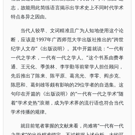
志，故能用此简练语言揭示出学术史上不同时代学术
特点各异之因由。
当代人较早、文词精准且广为人知地使用这个论
断，应该是1997年广西师范大学出版社推出的“跨世
纪学人文存”《出版说明》。其中开篇就说：“一代有
一代之学术，一代有一代之学人。”这个书系由费孝
通、王元化、季羡林、李学勤等前辈学人担任顾问，
先后推出了陈来、陈平原、葛兆光、李零、阎步克、
陈思和、葛剑雄等颇有影响的29位学者的自选集。这
句印在开篇的《出版说明》的“一代有一代之学术”随
着“学术史热”浪潮，成为学术界的流行语也符合当代
学术传播的规律。
就目前笔者掌握的文献来看，尚难将“一代有一代
之学术”的出处精准锁定。不过根据上述分析，大约可