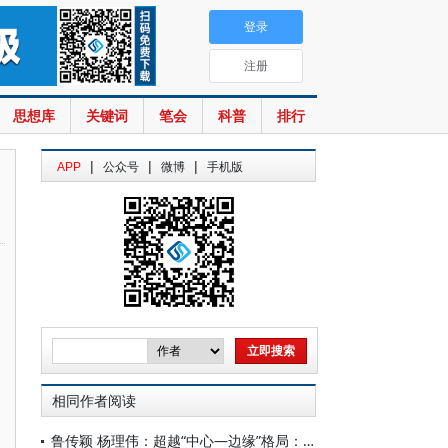
登录
注册
思想库
关键词
笔会
科普
排行
|
|
|
APP
公众号
微博
手机版
相同作者阅读
鲁传颖 杨理伟：超越“中心—边缘”格局：全球人工智能技术体系重构