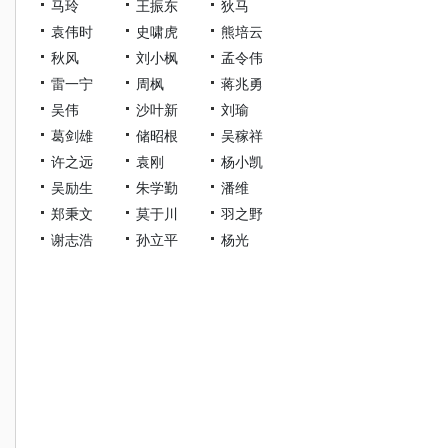
马玲
王振东
狄马
袁伟时
史啸虎
熊培云
秋风
刘小枫
孟令伟
雷一宁
周枫
蒋兆勇
吴伟
沙叶新
刘瑜
葛剑雄
储昭根
吴稼祥
许之远
袁刚
杨小凯
吴励生
朱学勤
潘维
郑秉文
莫于川
羽之野
谢志浩
孙立平
杨光