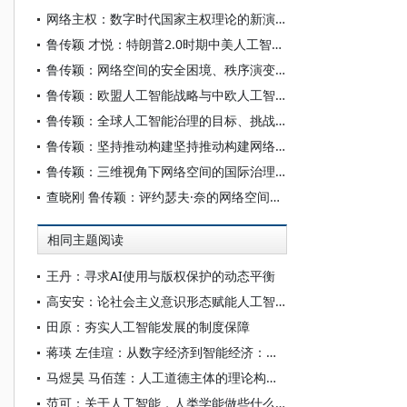
网络主权：数字时代国家主权理论的新演进
鲁传颖 才悦：特朗普2.0时期中美人工智能博弈的新阶段
鲁传颖：网络空间的安全困境、秩序演变与中国方案
鲁传颖：欧盟人工智能战略与中欧人工智能治理合作前景
鲁传颖：全球人工智能治理的目标、挑战与中国方案
鲁传颖：坚持推动构建坚持推动构建网络空间命运共同体
鲁传颖：三维视角下网络空间的国际治理博弈
查晓刚 鲁传颖：评约瑟夫·奈的网络空间治理机制复合体理论
相同主题阅读
王丹：寻求AI使用与版权保护的动态平衡
高安安：论社会主义意识形态赋能人工智能大模型“价值对齐”
田原：夯实人工智能发展的制度保障
蒋瑛 左佳瑄：从数字经济到智能经济：中国社会分层的特点与变迁
马煜昊 马佰莲：人工道德主体的理论构设与实践限度
范可：关于人工智能，人类学能做些什么？