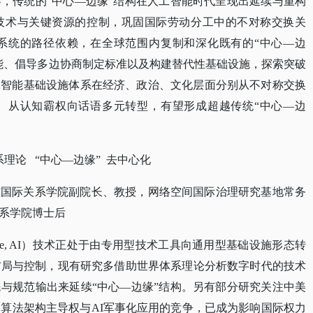
察，传统的
“中心—边缘”结构在人工智能时代呈现出延续与重构
技术与关键资源的控制，巩固国际劳动分工中的不对称交换关
系统的路径依赖，在全球范围内复制和深化既有的“中心—边
能、倡导多边协商制定标准以及构建替代性基础设施，探索突破
工智能基础设施体系在经济、政治、文化层面分别从不对称交换
、从认知霸权向话语多元转型，有望形成超越传统“中心—边
理论 “中心—边缘” 去中心化
与国际关系学院副院长、教授，网络空间国际治理研究基地常务
系学院博士后
Intelligence, AI）技术正处于由专用型技术工具向通用型基础设施形态转
布局与控制，现有研究多借助世界体系理论分析数字时代的技术
与规范输出来延续“中心—边缘”结构。另有部分研究关注中美
、算法架构主导权与AI军事化应用的竞争，已成为影响国际权力