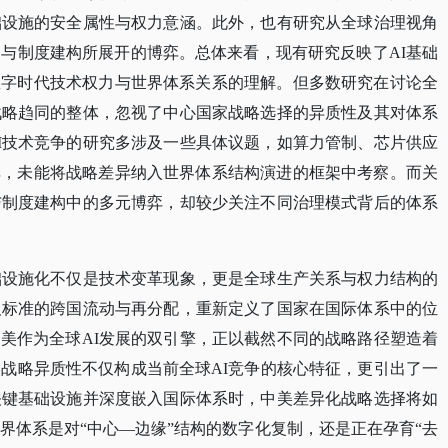
础设施的安全属性与权力意涵。此外，也有研究从全球治理视角
调与制度建构所展开的博弈。总体来看，现有研究反映了AI基础
数字时代技术权力与世界体系关系的理解。但多数研究在讨论全
战略趋同的整体，忽视了中心国家战略选择的异质性及其对体系
I技术竞争的研究多涉及一些具体议题，如算力管制、芯片供应
弈，未能将战略差异纳入世界体系结构演进的框架中考察。而关
与制度建构中的多元博弈，却较少关注不同治理模式背后的体系
础设施化不仅是技术变革现象，更是全球生产关系与权力结构的
及标准的跨国流动与再分配，重新定义了国家在国际体系中的位
美作为全球AI发展的双引擎，正以截然不同的战略路径塑造着
美战略异质性不仅构成当前全球AI竞争的核心特征，更引出了一
关键基础设施并深度嵌入国际体系时，中美差异化战略选择将如
界体系是对“中心—边缘”结构的数字化复制，还是正在孕育“去