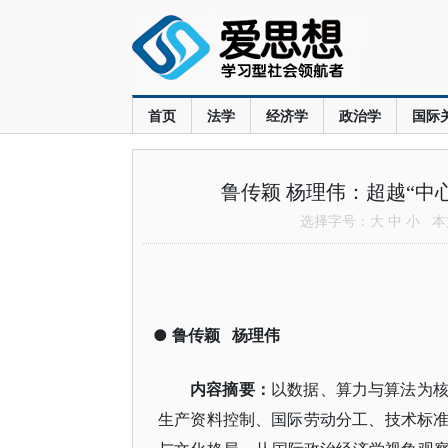
首页
法学
经济学
政治学
国际
鲁传颖 杨理伟：超越“中
选择字号：
大
中
小
本文
●
鲁传颖
杨理伟
内容摘要：
以数据、算力与算法为
生产资料控制、国际劳动分工、技术标