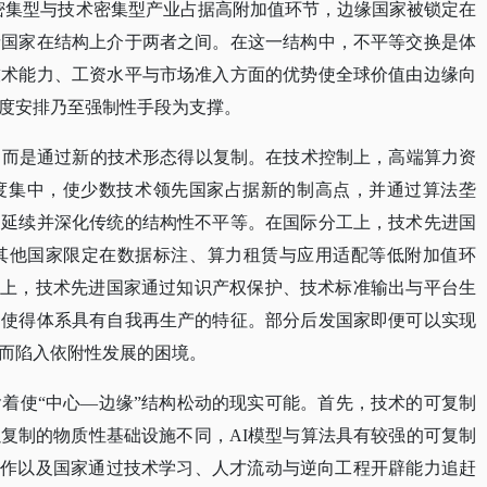
密集型与技术密集型产业占据高附加值环节，边缘国家被锁定在
缘国家在结构上介于两者之间。在这一结构中，不平等交换是体
技术能力、工资水平与市场准入方面的优势使全球价值由边缘向
度安排乃至强制性手段为支撑。
，而是通过新的技术形态得以复制。在技术控制上，高端算力资
度集中，使少数技术领先国家占据新的制高点，并通过算法垄
中延续并深化传统的结构性不平等。在国际分工上，技术先进国
将其他国家限定在数据标注、算力租赁与应用适配等低附加值环
产上，技术先进国家通过知识产权保护、技术标准输出与平台生
，使得体系具有自我再生产的特征。部分后发国家即便可以实现
而陷入依附性发展的困境。
含着使“中心—边缘”结构松动的现实可能。首先，技术的可复制
复制的物质性基础设施不同，AI模型与算法具有较强的可复制
协作以及国家通过技术学习、人才流动与逆向工程开辟能力追赶