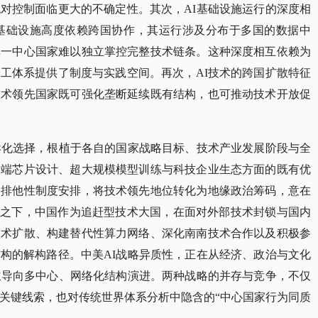
对控制面临更大的不确定性。其次，AI基础设施运行的深度相
I基础设施高度依赖跨国协作，其运行涉及分布于多国的数据中
单一中心国家难以独立掌控完整技术链条。这种深度相互依赖为
工体系提供了制度与实践空间。再次，AI技术的跨国扩散特征
技术领先国家既可强化垄断延续既有结构，也可推动技术开放促
异化选择，根植于各自的国家战略目标、技术产业发展阶段与全
高端芯片设计、超大规模模型训练与科技企业生态方面的既有优
则排他性制度安排，将技术领先地位转化为地缘政治筹码，意在
较之下，中国作为追赶型技术大国，在面对外部技术封锁与国内
技术扩散、构建替代性算力网络、深化南南技术合作以及积极参
构的解构路径。中美AI战略异质性，正在从经济、政治与文化
主导向多中心、网络化结构演进。两种战略的并存与竞争，不仅
的关键线索，也对传统世界体系分析中隐含的“中心国家行为同质