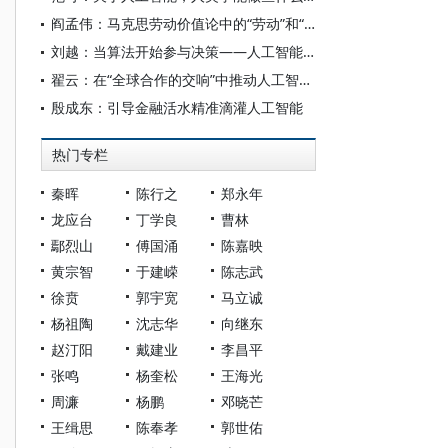
阎孟伟：马克思劳动价值论中的“劳动”和“价值”概念
刘越：当算法开始参与决策——人工智能重塑全球治理的底层逻辑
翟云：在“全球合作的交响”中推动人工智能发展
殷成东：引导金融活水精准滴灌人工智能
热门专栏
秦晖
陈行之
郑永年
龙应台
丁学良
曹林
鄢烈山
傅国涌
陈嘉映
黄宗智
于建嵘
陈志武
徐贲
郭宇宽
马立诚
杨祖陶
沈志华
向继东
赵汀阳
戴建业
李昌平
张鸣
杨奎松
王海光
周濂
杨鹏
邓晓芒
王缉思
陈奉孝
郭世佑