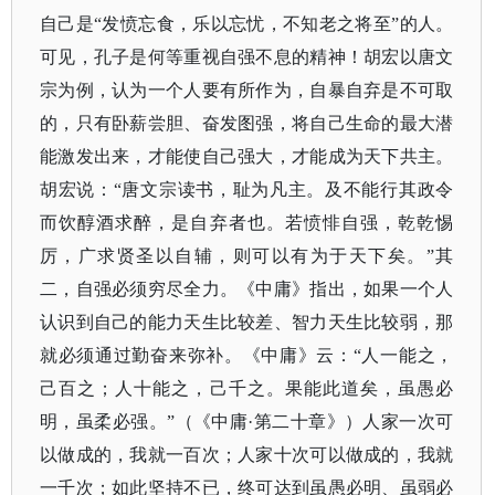
自己是
“发愤忘食，乐以忘忧，不知老之将至”的人。
可见，孔子是何等重视自强不息的精神！胡宏以唐文
宗为例，认为一个人要有所作为，自暴自弃是不可取
的，只有卧薪尝胆、奋发图强，将自己生命的最大潜
能激发出来，才能使自己强大，才能成为天下共主。
胡宏说：“唐文宗读书，耻为凡主。及不能行其政令
而饮醇酒求醉，是自弃者也。若愤悱自强，乾乾惕
厉，广求贤圣以自辅，则可以有为于天下矣。”其
二，自强必须穷尽全力。
《中庸》
指出，如果一个人
认识到自己的能力天生比较差、智力天生比较弱，那
就必须通过勤奋来弥补。《中庸》云：
“人一能之，
己百之；人十能之，己千之。果能此道矣，虽愚必
明，虽柔必强。”（
《中庸
·第二十章》
）人家一次可
以做成的，我就一百次；人家十次可以做成的，我就
一千次；如此坚持不已，终可达到虽愚必明、虽弱必