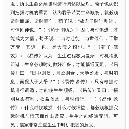
境，所以生命必须随时进行调适以应对。荀子也认识
到把握时机的重要，认为君子若要生命顺畅，就必须
适时而屈、适时而伸，荀子说：
“故君子时诎则诎，
时伸则伸也。”（
《荀子
·仲尼》
）因而与时俱进，才
能成为大儒，荀子说：
“与时迁徙，与世偃仰，千举
万变，其道一也。是大儒之稽也。”（
《荀子
·儒
效》
）《易传》认为，生生过程极为复杂，时机稍纵
即逝，生命必须时刻做好准备，才能畅通无阻。《易
传》曰：
“日中则昃，月盈则食，天地盈虚，与时消
息，而况人于人乎？”（
《易传
·彖传》
）只有根据时
机进行调适，才能使生生顺畅。《易传》又曰：
“损
刚益柔有时，损益盈虚，与时偕行。”（
《易传
·彖
传》
）什么时候减损，什么时候增益，都必须根据实
际时机与情形而作出反应，生生才能畅通无阻。可
见，儒家非常注重生生中时机把握的意义。