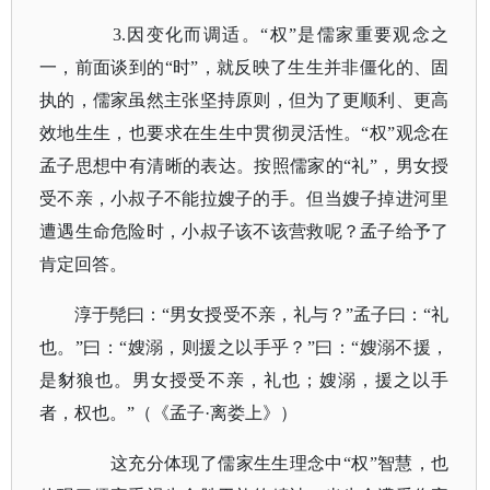
3.因变化而调适。“权”是儒家重要观念之
一，前面谈到的“时”，就反映了生生并非僵化的、固
执的，儒家虽然主张坚持原则，但为了更顺利、更高
效地生生，也要求在生生中贯彻灵活性。“权”观念在
孟子思想中有清晰的表达。按照儒家的“礼”，男女授
受不亲，小叔子不能拉嫂子的手。但当嫂子掉进河里
遭遇生命危险时，小叔子该不该营救呢？孟子给予了
肯定回答。
淳于髡曰：
“男女授受不亲，礼与？”孟子曰：“礼
也。”曰：“嫂溺，则援之以手乎？”曰：“嫂溺不援，
是豺狼也。男女授受不亲，礼也；嫂溺，援之以手
者，权也。”（《孟子·离娄上》）
这充分体现了儒家生生理念中
“权”智慧，也