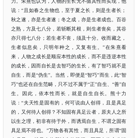
力。朱熹也认为，人物的生长无不循其性而实现，他
说：“且如春之生物也，至于夏之长，则是生者长；
秋之遂，亦是生者遂；冬之成，亦是生者成也。百谷
之熟，方及七八分，若斩断其根，则生者丧矣，其谷
亦只得七八分；若生者不丧，须及十分。收而藏之，
生者似息矣，只明年种之，又复有生。”在朱熹看
来，人物之成长是顺应本性的成长，而不是违逆本性
的成长，因而自长是去智巧的生长，有了智巧就不是
自生，而是“伪生”。当然，即便是“智巧”而生，此“智
巧”也还在自生范畴，只不过不属于“正”自生、“善”自
生。因此，依本性而长，就是自生自长。熊十力
说：“夫天性是固有的，何可说由人创得，且是具足
的，又何待人创得？不知固有具足云者，原夫人之所
以生之理，初非有待于外，而诱焉自生，不谓之固有
具足焉不得也。”万物各有其性，而且具足，所谓“固