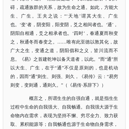
碍，疏通族群的关系，故为生命之通。如此，方能大
生、广生。王夫之说：“‘天地’谓其大生、广生
也。‘变’者，阴变阳，阳变阴，爻之相间者也。‘通’，
阴阳自相通，爻之相承者也。‘四时’，春通夏而秋变
之，秋通冬而春变之。……唯有此至德以敦其化，故
广大之生，变通之道，阴阳倡和之义，皆川流而不
息。《易》之首建乾坤以备天道者，以此。”而“通”所
以大生、广生，在于“通”不仅是原则的，也是机动
的，因而“通”则生、则强、则久，《易传》云：“易穷
则变，变则通，通则久。”（
《易传
·系辞下》
）
概言之，所谓生生的自强自通，就是指生生
过程中生命的自我强大、自我畅通。自我强大源于生
命物内在需求，表现为坚持不懈、穷尽全力、致力获
取、累积能源等；自我畅通也源于生命物自身需求，