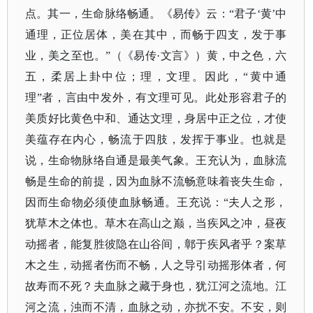
点。其一，生命脉络畅通。《易传》云：“君子‘黄’中
通理，正位居体，美在其中，而畅于四支，发于事
业，美之至也。”（
《易传
·文言》
）黄，中之色，六
五，柔居上卦中位；理，文理。因此，
“黄中通
理”者，言由中发外，有文理可见。此处形容君子的
美质好比黄色中和、通达文理，身居中正之位，才使
美蕴存在内心，畅流于四肢，发挥于事业。也就是
说，生命物脉络自通是最美气象。王充认为，血脉流
畅是生命的前提，因为血脉不流畅意味着丧失生命，
因而生命物必须使血脉畅通。王充说：“夫人之形，
犹草木之体也。草木在高山之巅，当疾风之冲，昼夜
动摇者，能复胜彼隐在山谷间，鄣于疾风者乎？案草
木之生，动摇者伤而不畅，人之导引动摇形体者，何
故寿而不死？夫血脉之藏于身也，犹江河之流地。江
河之流，浊而不清，血脉之动，亦扰不安。不安，则