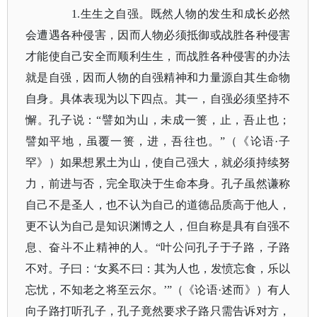
1.生生之自强。既然人物的发生和成长必然
会遭遇各种侵害，因而人物必须抵御或战胜各种侵害
才能使自己安全而顺利生生，而战胜各种侵害的办法
就是自强，因而人物的自强精神和力量源自其生命物
自身。具体表现为以下四点。其一，自强必须坚持不
懈。孔子说：“譬如为山，未成一篑，止，吾止也；
譬如平地，虽覆一篑，进，吾往也。”（
《论语
·子
罕》
）如果想累土为山，使自己强大，就必须持续努
力，前进与否，完全取决于生命本身。孔子虽然谦称
自己不是圣人，也不认为自己的道德品质高于他人，
更不认为自己是知识渊博之人，但自称是具有自强不
息、奋斗不止精神的人。
“叶公问孔子于子路，子路
不对。子曰：‘女奚不曰：其为人也，发愤忘食，乐以
忘忧，不知老之将至云尔。’”（
《论语
·述而》
）有人
向子路打听孔子，孔子竟然要求子路只需告诉对方，