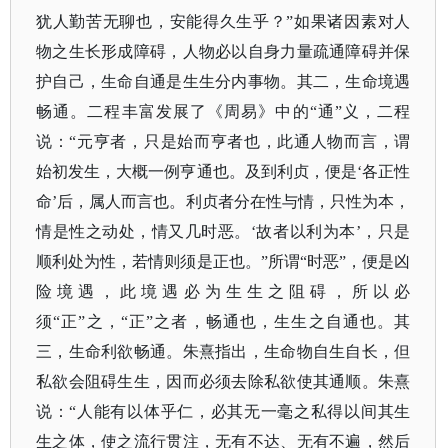
犹人勤苦无聊也，安能得久生乎？”如果诸因素对人
物之生长形成障碍，人物必以自身力量疏通障碍并保
护自己，生命自通是生生分内事物。其二，生命境遇
畅通。二程丰富发展了《周易》中的“通”义，二程
说：“元亨者，只是始而亨者也，此通人物而言，谓
始初发生，大概一例亨通也。及到利贞，便是‘各正性
命’后，属人而言也。利贞者分在性与情，只性为本，
情是性之动处，情又几时恶。‘故者以利为本’，只是
顺利处为性，若情则须是正也。”所谓“时恶”，便是凶
险境遇，此境遇必为生生之阻碍，所以必
须“正”之，“正”之者，畅通也，生生之自通也。其
三，生命利欲畅通。朱熹指出，生命物自生自长，但
私欲会阻碍生生，因而必须去除私欲使其通顺。朱熹
说：“人能有以体乎仁，必其无一毫之私得以间其生
生之体，使之流行贯注，无有不达、无有不遍，然后