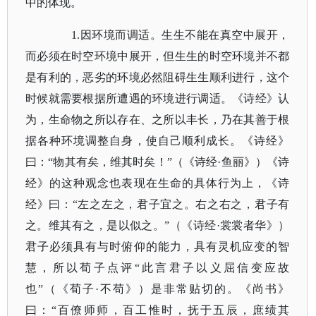
中的体现。
1.因环境而调适。生生不能在真空中展开，
而必须在时空环境中展开，但生生的时空环境并不都
是有利的，恶劣的环境必然阻碍生生顺利进行，这个
时候就需要根据所遭遇的环境进行调适。
《诗经》
认
为，生命物之所以存在、之所以丰长，乃在其善于根
据各种环境调整自身，使自己顺利成长。《诗经》
曰：
“物其有矣，维其时矣！”（
《诗经
·鱼丽》
）《诗
经》的这种观念也表现在生命的具体行为上，《诗
经》曰：
“左之左之，君子宜之。右之右之，君子有
之。维其有之，是以似之。”（
《诗经
·裳裳者华》
）
君子必须具有与时俯仰的能力，具有灵机应变的智
慧，所以荀子点评
“此言君子以义屈信变应故
也”（
《荀子
·不苟》
）是非常贴切的。
《尚书》
曰：
“百僚师师，百工惟时，抚于五辰，庶绩其