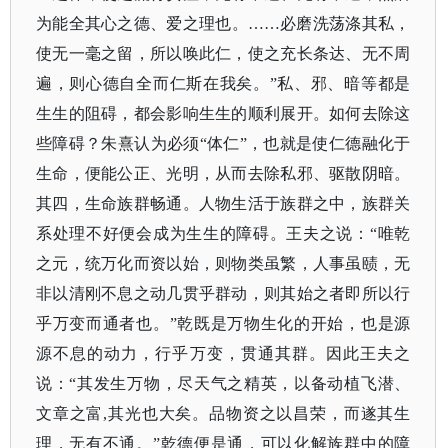
为能全其心之德、爱之理也。……必磨洗荡涤其私，
使无一毫之留，所以唤此仁，使之充长条达、无不周
遍，则心德自全而仁斯在我矣。”私、邪、暗等都是
生生的阻碍，都会影响生生的顺利展开。如何去除这
些障碍？朱熹认为必须“体仁”，也就是使仁德融化于
生命，便能公正、光明，从而去除私邪、驱散阴暗。
其四，生命族群畅通。人物生活于族群之中，族群关
系处理不好便会成为生生的障碍。王夫之说：“唯乾
之元，统万化而资以始，则物类虽繁，人事虽赜，无
非以清刚不息之动几贯乎群动，则其始之者即所以行
乎万变而通者也。”乾既是万物生化的开始，也是源
源不息的动力，行乎万变，贯通其群。因此王夫之
说：“其发生万物，尽天气之精英，以备动植飞潜、
文章之富,其光也大矣。品物资之以昌荣，而遂其生
理，无有不通。”乾德便是通，可以化解族群中的障