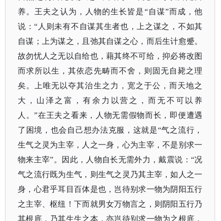
养。王夫之认为，人物的生长皆是“自谋”而成，他
说：“人则未有不自谋其生者也，上之谋之，不如其
自谋；上为谋之，且弛其自谋之心，而后生计愈蹙。
故勿忧人之无以自给也，藉其终不可给，抑必将改图
而求所以生，其依恋先畴而不舍，则固无自毙之理
矣。上唯无以夺其治生之力，宽之于公，而天地之
大，山泽之富，有余力以营之，而无不可以养
人。”在王夫之看来，人物无需假物而长，即便遭遇
了困境，也会自己想办法克服，这就是“气之流行，
生气之灵为主宰，人之一身，心为主宰，不是别求一
物来主宰”。因此，人物自长无需外力，戴震说：“况
气之流行既为生气，则生气之灵乃其主宰，如人之一
身，心君乎耳目百体是也，岂待别求一物为阴阳五行
之主宰、枢纽！下而就男女万物言之，则阴阳五行乃
其根底，乃其生生之本，亦岂待别求一物为之根底，