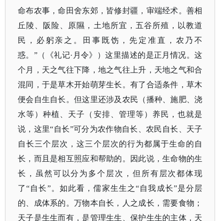
命布农事，命田舍东郊，皆修封疆，审端经术。善相
丘陵、阪险、原隰，土地所宜，五谷所殖，以教道
民，必躬亲之。田事既饬，先定准直，农乃不
惑。”（
《礼记
·月令》
）这里描述的是正月情况。这
个月，天之气往下降，地之气往上升，天地之气和合
混同，于是草木开始萌芽生长。有了合适条件，草木
便会自生自长。但这里还涉及农民（播种、施肥、浇
水等）种植、天子（安排、管理等）养民，也就是
说，这里
“自长”可分为农作物自长、农民自长、天子
自长三个层次，这三个层次的行为都属于生命的自
长，而且是相互照应和帮助的。因此说，生命物的生
长，虽然可以分为多个层次，但所有层次都体现
了“自长”。如此看，儒家生生之“自我成长”是分层
的、成体系的。万物本自长，人之成长，需要食物；
天子是生生而有，是管理生生、保护生生的主体，天