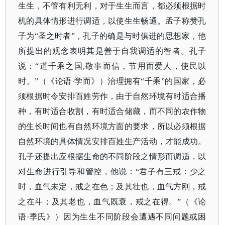
生生，不管有利无利，对于生生而言，都必须根据时
机的具体情形进行调适，以使生生畅通。孟子称赞孔
子为“圣之时者”，孔子的确是与时俱进的思想家，他
所提出的观念表明其是善于自我调适的智者。孔子
说：“道千乘之国,敬事而信，节用而爱人，使民以
时。”（
《论语
·学而》
）治理拥有
“千乘”的国家，必
须根据时令安排百姓劳作，由于自然环境有时适合播
种，有时适合收割，有时适合储藏，而不同的农作物
的生长时间也有自然环境方面的要求，所以必须根据
自然环境的具体情况安排百姓生产活动，才能成功。
孔子还提出应根据生命的不同阶段之情形而调适，以
对生命进行引导和管控，他说：“君子有三戒：少之
时，血气未定，戒之在色；及其壮也，血气方刚，戒
之在斗；及其老也，血气既衰，戒之在得。”（
《论
语
·季氏》
）因为生生不同阶段会遭遇不同问题或困