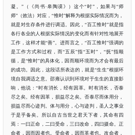
凝。”（
《尚书
·皋陶谟》
）这个
“时”，如果与“师
师”（效法）对应，“惟时”解释为根据实际情况而为，
就是对生存条件进行调适。因此，“百工惟时”就是指
各行各业的人根据实际情况的变化而有针对性地展开
工作，这样才能“善”。进而言之，“百工惟时”强调的
是工作方式和过程，而“五辰”指“五时”，“抚”指顺
循，是“惟时”的具体化，因而顺环境而为才会有最后
的成功。因此，这段话所表达的，就是“生生”根据环
境自我调适之意。邵雍认识到环境对于生生的直接影
响，他说：“时有消长，经有因革。时有消长，否泰
尽之矣。经有因革，损益尽之矣。否泰尽而体用分，
损益尽而心迹判。体与用分，心与迹判，圣人之事业
于是乎备矣。所以自古当世之君天下者，其命有四
焉：一曰正命，二曰受命，三曰改命，四曰摄命。正
命者，因而因者也。受命者，因而革者也。改命者，