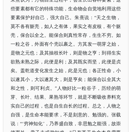
些要素都有它的特殊功能，生命物会自觉地利用这些
要素保护好自己，强大自己。朱熹说：“天之生物，
莫不各有躯壳，如人之有体，果实之有皮核，有个躯
壳，保合以全之。能保合则真性常存，生生不穷。如
一粒之谷，外面有个壳以裹之。方其发一萌芽之始，
是物之元也；及其抽枝长叶，则是物之亨；到得生实
欲熟未熟之际，此便是利；及其既实而坚，此便是贞
矣。盖乾道变化发生之始，此是元也；各正性命，小
以遂其小，大以遂其大，则是亨矣；能保合以全其大
和之性，则可利贞。”人物好比一粒谷子，历经的萌
芽、长叶、结果、果熟等环节，就是不断吸收养料充
实自己的过程，也是自生自长的过程。总之，人物之
自强，是生命本能要求，不是刻意的、勉强的。张载
说：“‘穷神知化’，乃养盛自致，非思勉之能强，故崇