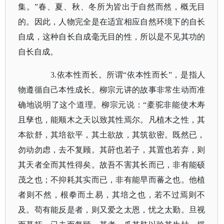
集。”春、夏、秋、冬所为皆出于自然而然，概无目
的。因此，人物完全是在适宜相应自然环境下的自长
自成，这种自长自成毫无目的性，所以是不见其功的
自长自成。
3.依本性而长。所谓“依本性而长”，是指人
物遵循自己本性成长。柳宗元讲的故事非常生动而准
确地说明了这个道理。柳宗元说：“橐驼非能使木寿
且孳也，能顺木之天以致其性焉尔。凡植木之性，其
本欲舒，其培欲平，其土欲故，其筑欲密。既然已，
勿动勿虑，去不复顾。其莳也若子，其置也若弃，则
其天者全而其性得矣。故吾不害其长而已，非有能硕
茂之也；不抑耗其实而已，非有能早而蕃之也。他植
者则不然，根拳而土易，其培之也，若不过焉则不
及。苟有能反是者，则又爱之太恩，忧之太勤。旦视