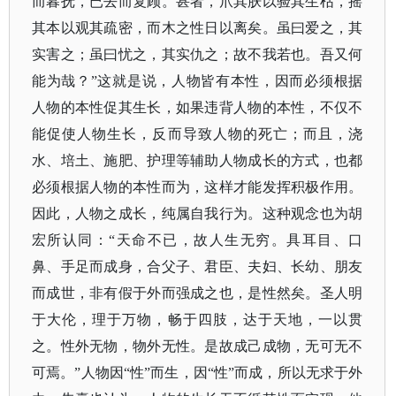
而暮抚，已去而复顾。甚者，爪其肤以验其生枯，摇
其本以观其疏密，而木之性日以离矣。虽曰爱之，其
实害之；虽曰忧之，其实仇之；故不我若也。吾又何
能为哉？”这就是说，人物皆有本性，因而必须根据
人物的本性促其生长，如果违背人物的本性，不仅不
能促使人物生长，反而导致人物的死亡；而且，浇
水、培土、施肥、护理等辅助人物成长的方式，也都
必须根据人物的本性而为，这样才能发挥积极作用。
因此，人物之成长，纯属自我行为。这种观念也为胡
宏所认同：“天命不已，故人生无穷。具耳目、口
鼻、手足而成身，合父子、君臣、夫妇、长幼、朋友
而成世，非有假于外而强成之也，是性然矣。圣人明
于大伦，理于万物，畅于四肢，达于天地，一以贯
之。性外无物，物外无性。是故成己成物，无可无不
可焉。”人物因“性”而生，因“性”而成，所以无求于外