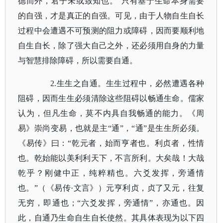
德而外，君子未或致知也。”只有基于生命本身需要
的自强，才是真正的自强。可见，由于人物自生自长
过程中会遭遇不可预测的阻力或障碍，因而要顺利地
自生自长，除了强大自己之外，还必须用自身的力量
与智慧排除障碍，所以需要自通。
2.生生之自通。生生过程中，必然遭遇各种
阻碍，因而生生必须清除这些阻碍以畅通生命。儒家
认为，但凡生命，莫不内具自我畅通的能力。
《周
易》
崇尚变易，也就是主
“通”，“通”是生生所必须。
《易传》曰：“乾元者，始而亨者也。利贞者，性情
也。乾始能以美利利天下，不言所利。大矣哉！大哉
乾乎？刚健中正，纯粹精也。六爻发挥，旁通情
也。”（
《易传
·文言》
）元亨利贞，贞了又元，往复
无穷，即通也；
“六爻发挥，旁通情”，亦通也。因
此，自通乃生命自生自长使然。其具体表现为以下四