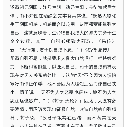
遂谓初无阴阳，静乃生阴，动乃生阳，是徒知感后之
体，而不知性在动静之先本有其体也。”既然人物化
生于阴阳相感，相感而合以起用，从而积蓄能量强大
自己，这就意味着，生命物自我强大的努力贯穿于生
命全过程。其三，自强必须致力获取。《易传》
云：“天行健，君子以自强不息。”（
《易传
·象传》
）
所谓自强不息，就是要求人像大自然运行一样持续努
力，不断积蓄能量，以强大自己。荀子的自强精神表
现在对天人关系的处理上，认为
“天”不会因为人惧怕
寒冷而停止冬季，地不会因为人埋怨辽远而使自己狭
小。荀子说：“天不为人之恶寒也辍冬，地不为人之
恶辽远也辍广。”（
《荀子
·天论》
）因此，人没有必
要矫情，而应该表现出征服自然、改造自然的自强精
神，荀子说：
“故君子敬其在己者，而不慕其在天
者；小人错其在己者，而慕其在天者。君子敬其在己