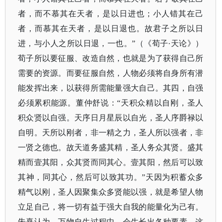
者，而不慕其在天者，是以日进也；小人错其在己
者，而慕其在天者，是以日退也。故君子之所以日
进，与小人之所以日退，一也。”（
《荀子
·天论》
）
荀子所以要征服、改造自然，也就是为了获得自己所
需要的资源。而要征服自然，人物必须将自身所有潜
能发挥出来，以获得所需能量强大自己。其四，自强
必须累积能源。董仲舒说：
“天积众精以自刚，圣人
积众贤以自强。天序日月星辰以自光，圣人序爵禄以
自明。天所以刚者，非一精之力，圣人所以强者，非
一贤之德也。故天道务盛其精，圣人务众其贤。盛其
精而壹其阳，众其贤而同其心。壹其阳，然后可以致
其神，同其心，然后可以致其功。”天因为积蓄众多
精气以刚，圣人因聚集众多贤能以强，就是希望人物
立足自己，将一切有益于强大自我的能量化为己有。
朱熹认为，万物自生过程中，会生长出各种要素，这