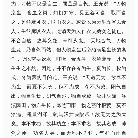
为，万物不仅是自生，而且是自长。王充说：
“万物
之生，含血之类，知饥知寒。见五谷可食，取而食
之，见丝麻可衣，取而衣之。或说以为天生五谷以食
人，生丝麻以衣人。此谓天为人作农夫桑女之徒也。
不合自然，故其义疑，未可从也。”天地合气，万物
生发，乃自然而然，但人物发生后必须满足生长的条
件，所以需要饮水、呼吸、食五谷、衣丝麻等，此乃
生生之本然。因此，并不存在春为生、夏为长、秋为
成、冬为藏的目的论。王充说：“天道无为，故春不
为生，而夏不为长，秋不为成，冬不为藏。阳气自
出，物自生长，阴气自起，物自成藏。汲井决陂，灌
溉园田，物亦生长，霈然而雨，物之茎叶根荄，莫不
洽濡。程量澍泽，孰与汲井决陂哉！故无为之为大
矣。本不求功，故其功立；本不求名，故其名成。沛
然之雨，功名大矣，而天地不为也，气和而雨自