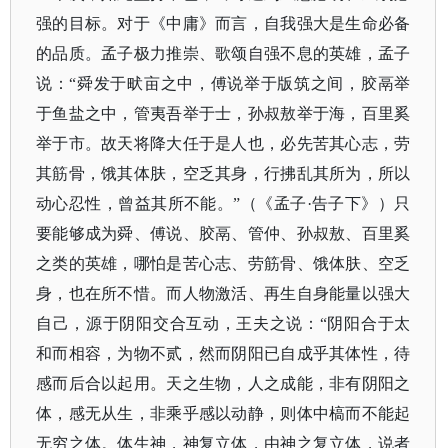
强的目标。对于《中庸》而言，自我强大是生命必备
的品质。孟子极力推崇、歌颂自强不息的英雄，孟子
说：
“舜发于畎亩之中，傅说举于版筑之间，胶鬲举
于鱼盐之中，管夷吾举于士，孙叔敖举于海，百里奚
举于市。故天将降大任于是人也，必先苦其心志，劳
其筋骨，饿其体肤，空乏其身，行拂乱其所为，所以
动心忍性，曾益其所不能。”（
《孟子
·告子下》
）只
要能够成为舜、傅说、胶鬲、管仲、孙叔敖、百里奚
之类的英雄，哪怕是苦心志、劳筋骨、饿体肤、空乏
身，也在所不惜。而人物激活、再生自身能量以强大
自己，源于阴阳交合互动，王夫之说：
“阴阳合于太
和而相容，为物不贰，然而阴阳已自成乎其体性，待
感而后合以起用。天之生物，人之成能，非有阴阳之
体，感无从生，非乘乎感以动静，则体中槁而不能起
无穷之体。体生神，神复立体，由神之复立体，说者