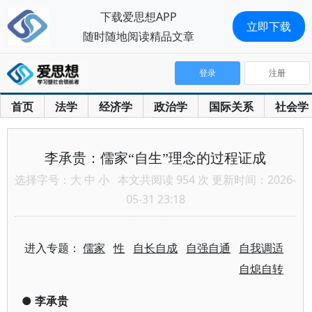
下载爱思想APP
立即下载
随时随地阅读精品文章
登录
注册
首页
法学
经济学
政治学
国际关系
社会学
李承贵：儒家“自生”理念的过程证成
选择字号：
大
中
小
本文共阅读 954 次 更新时间：2026-
05-31 23:18
进入专题：
儒家
性
自长自成
自强自通
自我调适
自熄自转
●
李承贵