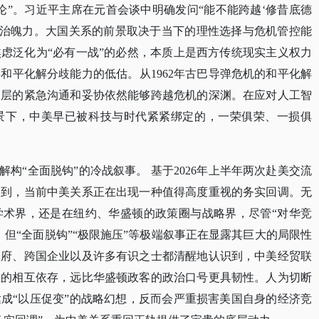
论”。习近平主席在元首会谈中明确发问“能不能跨越‘修昔底德
政治魄力。大国关系的前景取决于当下的理性选择与危机管控能
虑泛化为“必有一战”的必然，本质上是西方传统现实主义权力
和平化解分歧能力的低估。从1962年古巴导弹危机的和平化解
高层的紧急沟通和妥协依然能够跨越危机的深渊。在应对人工智
景下，中美早已被科技与时代紧紧绑定的，一荣俱荣、一损俱
解构“全面脱钩”的冷战叙事。 基于2026年上半年两次赴美交流
受到，当前中美关系正在出现一种值得高度重视的务实回调。无
学术界，还是在纽约、华盛顿的政策圈与战略界，尽管“对华竞
但“全面脱钩”“极限施压”等极端叙事正在显露其巨大的局限性
政府、跨国企业以及许多有识之士都清醒地认识到，中美经贸联
上的相互依存，远比华盛顿政客的政治口号更具韧性。人为切断
成“以压促变”的战略幻想，反而会严重损害美国自身的经济竞