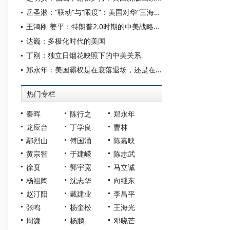
岳圣淞：“联动”与“限度”：美国对华“三海联动”战略探析
王鸿刚 姜平：特朗普2.0时期的中美战略相持与中国的战略运筹
达巍：多极化时代的美国
丁刚：独立日烟花映照下的中美关系
郑永年：美国霸权是在衰落退场，还是在转质转型？
热门专栏
秦晖
陈行之
郑永年
龙应台
丁学良
曹林
鄢烈山
傅国涌
陈嘉映
黄宗智
于建嵘
陈志武
徐贲
郭宇宽
马立诚
杨祖陶
沈志华
向继东
赵汀阳
戴建业
李昌平
张鸣
杨奎松
王海光
周濂
杨鹏
邓晓芒