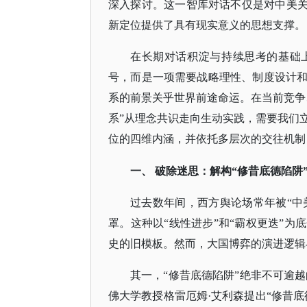
深入探讨。这一智库对话不仅是对中美关
新定位提供了具有现实意义的思想支撑。
在长期对话积淀与持续思考的基础
号，而是一项需要战略理性、制度设计
系的前景关乎世界前途命运。在当前竞争
系”从理念共识走向生动实践，需要我们
位的四维内涵，并依托多层次的交往机制
一、
破除迷思：解构
“修昔底德陷阱
过去数年间，西方舆论场常年被
“中
罩。这种以“线性进步”和“霸权更迭”
史的旧模板。然而，大国博弈的演进逻辑
其一，
“修昔底德陷阱”绝非不可逾
佛大学教授格雷厄姆·艾利森提出“修昔