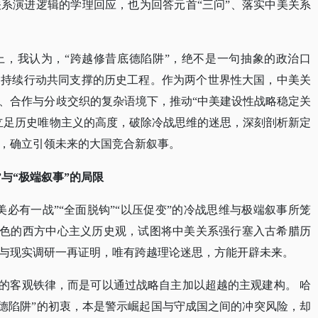
系演进逻辑的学理回应，也为回答元首“三问”、落实中美关系
上，我认为，
“跨越修昔底德陷阱”，绝不是一句抽象的政治口
和持续行动共同支撑的历史工程。作为两个世界性大国，中美关
、合作与分歧交织的复杂语境下，推动“中美建设性战略稳定关
立足历史唯物主义的高度，破除冷战思维的迷思，深刻剖析新定
，确立引领未来的大国竞合新叙事。
”与“极端叙事”的局限
美必有一战”“全面脱钩”“以压促变”的冷战思维与极端叙事所笼
为底色的西方中心主义历史观，试图将中美关系强行塞入古希腊历
与现实调研一再证明，唯有跨越理论迷思，方能开辟未来。
越的客观铁律，而是可以通过战略自主加以超越的主观建构。 哈
底德陷阱”的初衷，本是警示崛起国与守成国之间的冲突风险，却