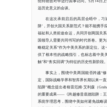
统特朗普对华进行国事访问。5月14日
远历史意义的会谈。
在这次承前启后的高层会晤中，习
阱’，开创大国关系新范式？能不能携手
福祉和人类前途命运，共同开创两国关系
国领导人需要共同书写的时代答卷。更为
略稳定关系”作为中美关系的新定位。这
供了根本性的战略指引，也标志着中美
触”和“务实回调”为特征的历史性新阶段
事实上，围绕中美两国能否跨越
“
定，国际战略学界和智库界长期以来一直
陷阱”概念提出者格雷厄姆·艾利森（Graha
的重要成果——《跨越修昔底德陷阱：王
系统学理思考，围绕中美如何避免战略