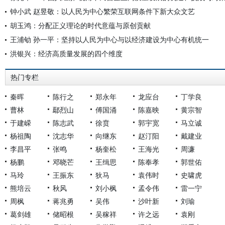
钟小武 赵昱敬：以人民为中心繁荣互联网条件下新大众文艺
胡玉鸿：分配正义理论的时代意蕴与原创贡献
王浦劬 孙一平：坚持以人民为中心与以经济建设为中心有机统一
洪银兴：经济高质量发展的四个维度
热门专栏
秦晖
陈行之
郑永年
龙应台
丁学良
曹林
鄢烈山
傅国涌
陈嘉映
黄宗智
于建嵘
陈志武
徐贲
郭宇宽
马立诚
杨祖陶
沈志华
向继东
赵汀阳
戴建业
李昌平
张鸣
杨奎松
王海光
周濂
杨鹏
邓晓芒
王缉思
陈奉孝
郭世佑
马玲
王振东
狄马
袁伟时
史啸虎
熊培云
秋风
刘小枫
孟令伟
雷一宁
周枫
蒋兆勇
吴伟
沙叶新
刘瑜
葛剑雄
储昭根
吴稼祥
许之远
袁刚