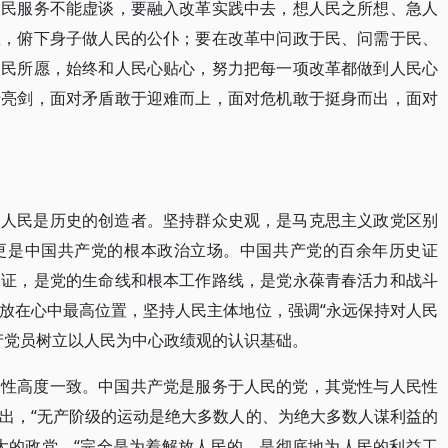
人民服务不能虚谈，要融入改革实践中去，想人民之所想、急人
置，俯下身子做人民的公仆；要在改革中问政于民、问需于民、
人民所愿，始终和人民心贴心，努力把每一项改革都做到人民心
于亮剑，面对矛盾敢于迎难而上，面对危机敢于挺身而出，面对
确人民是历史的创造者。坚持群众史观，是马克思主义政党区别
更是中国共产党的根本政治立场。中国共产党的百余年历史证
保证，是党的生命线和根本工作路线，是党永葆青春活力和战斗
放在心中最高位置，坚持人民主体地位，强调“永远保持对人民
产党员树立以人民为中心政绩观的认识基础。
民性高度一致。中国共产党是服务于人民的党，其党性与人民性
出，“无产阶级的运动是绝大多数人的、为绝大多数人谋利益的
大的政党，“完全是为着解放人民的，是彻底地为人民的利益工