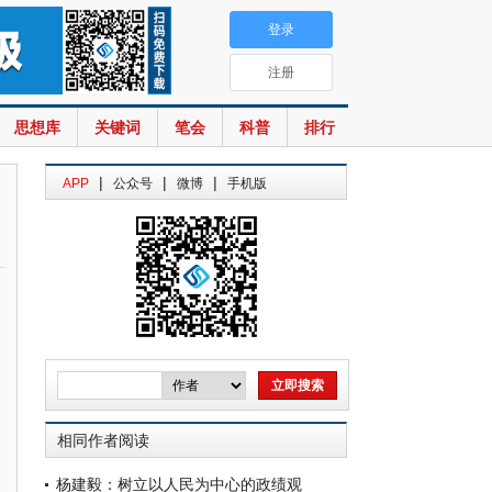
登录
注册
思想库
关键词
笔会
科普
排行
|
|
|
APP
公众号
微博
手机版
相同作者阅读
杨建毅：树立以人民为中心的政绩观