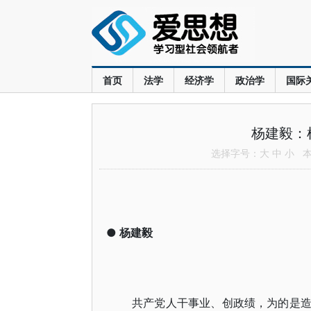
首页
法学
经济学
政治学
国际
杨建毅：
选择字号：
大
中
小
本文
●
杨建毅
共产党人干事业、创政绩，为的是