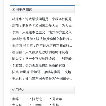
相同主题阅读
林建华：论政绩观问题是一个根本性问题
高翔：把服务党和国家工作大局 为人民做学问作为真正的政绩
李娟：从克服本位主义、地方保护主义入手端正政绩观
徐继敏 朱昱衡：以法治推动树立和践行正确政绩观
王维国 张力旌：以辩证思维树立和践行正确政绩观
翟国强：人民群众是政绩的最终评判者
陈先义：从一个官衔称呼谈起——纠正畸形政绩观和“官本位”思想
李君如：努力创造经得起检验的实绩
陆铭 钟世虎 雷镇环：激励与协调 ：央地关系的空间政治经济学
王思林：被毛泽东同志赞誉为“全国最进步的地方”
热门专栏
秦晖
陈行之
郑永年
龙应台
丁学良
曹林