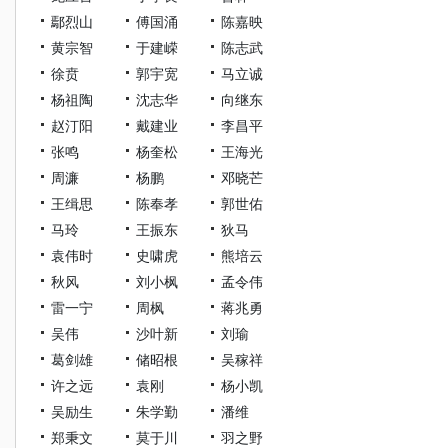
鄢烈山
傅国涌
陈嘉映
黄宗智
于建嵘
陈志武
徐贲
郭宇宽
马立诚
杨祖陶
沈志华
向继东
赵汀阳
戴建业
李昌平
张鸣
杨奎松
王海光
周濂
杨鹏
邓晓芒
王缉思
陈奉孝
郭世佑
马玲
王振东
狄马
袁伟时
史啸虎
熊培云
秋风
刘小枫
孟令伟
雷一宁
周枫
蒋兆勇
吴伟
沙叶新
刘瑜
葛剑雄
储昭根
吴稼祥
许之远
袁刚
杨小凯
吴励生
朱学勤
潘维
郑秉文
莫于川
羽之野