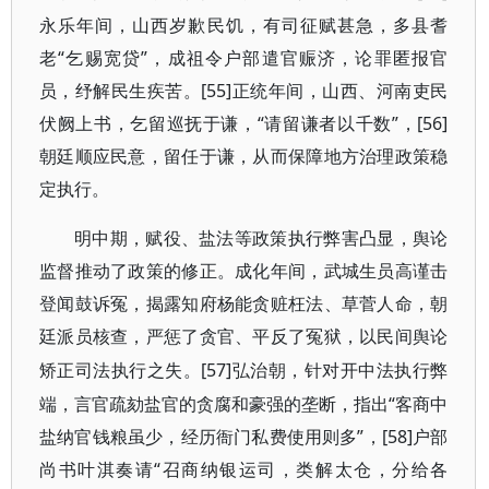
永乐年间，山西岁歉民饥，有司征赋甚急，多县耆
老“乞赐宽贷”，成祖令户部遣官赈济，论罪匿报官
员，纾解民生疾苦。[55]正统年间，山西、河南吏民
伏阙上书，乞留巡抚于谦，“请留谦者以千数”，[56]
朝廷顺应民意，留任于谦，从而保障地方治理政策稳
定执行。
明中期，赋役、盐法等政策执行弊害凸显，舆论
监督推动了政策的修正。成化年间，武城生员高谨击
登闻鼓诉冤，揭露知府杨能贪赃枉法、草菅人命，朝
廷派员核查，严惩了贪官、平反了冤狱，以民间舆论
[57]弘治朝，针对开中法执行弊
矫正司法执行之失。
端，言官疏劾盐官的贪腐和豪强的垄断，指出“客商中
盐纳官钱粮虽少，经历衙门私费使用则多”，[58]户部
尚书叶淇奏请“召商纳银运司，类解太仓，分给各