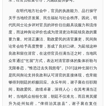
求，经官员收集引导，为施政提供参考。
在明代地方社会中，官员的执政能力、品行操守
关乎当地经济发展、民生福祉与社会秩序。因此，明
代民间士论乡评对官员的评价往往颇具说服力和流传
度，而这种舆论评价也成为澄清吏治和延续良政的重
要力量。对清正廉洁、勤政爱民的清官廉吏，民间舆
论常会给予高度赞誉，形成了良好口碑。为延续这种
良政和留住清官，在这些官员任满当迁之时，当地民
“乞留”方式，表达对清官群体的集体祈盼与
众常通过
无限眷恋，“惟恐迁去失我慈母”。[101]这种乞留行为
是民间舆论支持良政和认可清官的直接体现，也常能
够得到朝廷的积极回应。永乐年间，谢子襄在任职期
间，勤政爱民、政绩卓著，深得人心；在其考满当迁
时，当地民众纷纷乞留，朝廷不仅准允，而且将其擢
升为处州知府，“俾得治其故县”，谢子襄在复任