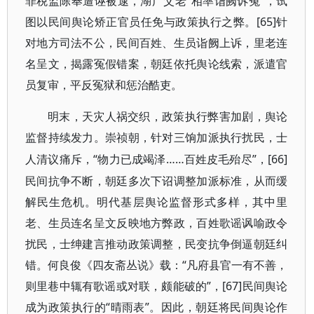
罪税监陈奉遭诬被逮，湖广父老“相率诣阙诉冤”，试
图以民间舆论矫正官员任免与政策执行之弊。[65]针
对地方司法不公，民间百姓、生员诣阙上诉，里老连
名呈文，揭露冤假错案，朝廷依托舆论线索，派遣官
员复审，平反冤狱和惩治酷吏。
明末，天灾人祸交织，政策执行弊害加剧，舆论
监督持续发力。崇祯朝，针对三饷加派执行扰民，士
“物力已成竭泽……百姓皮毛殆尽”，[66]
人清议痛斥，
民间抗争不断，朝廷多次下诏调整加派标准，从而缓
解民生危机。明代基层舆论监督形式多样，其中里
老、生员连名呈文反映地方弊政，百姓歌谣讽喻政令
扰民，士绅建言推动政策调整，民变抗争倒逼朝廷纠
错。何良俊《四友斋丛说》载：“凡府县官一有不善，
则里巷中辄有歌谣或对联，颇能破的”，[67]民间舆论
成为政策执行的“晴雨表”。因此，朝廷将民间舆论作