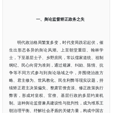
一、舆论监督矫正政务之失
明代政治格局繁复多变，时代变局跌宕起伏，催
生出形态各异的舆论风潮。上至朝堂重臣、翰林学
士，下至基层士子、乡野庶民，常以儒家道统、祖制
纲纪、民心向背为准则，通过规谏、纠劾、陈情、抗
争等不同方式参与到舆论场域之中，并围绕治政方
略、君主修为、世风教化、民生利弊等现实议题，持
续矫正君主决策偏失、整肃官僚贪渎、修正政策执行
弊害，形成对皇权、官僚、基层行政的多层约束机
制。这种舆论监督兼具建设性与批判性，成为维系王
朝治理平衡、纾解社会矛盾的关键力量，构成中国古