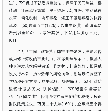
边”，[59]促成了朝廷调整盐法，保障了民间利益。嘉
靖朝，江南赋役繁重、里甲败坏，朝野呼吁推动赋役
改革，简化税制、均平赋役，矫正了基层赋役的执行
乱象。[60]嘉靖五年(1526)，给事中谢蕡上疏请革除
严刑以全民命，世宗准其议，下旨用法务求平允。
[61]
至万历年间，政策执行弊害集中爆发，舆论监督
成为修正弊政的重要动力。在徽州丝绢案中，歙县人
帅嘉谟发现丝绢税独派一县之弊，赴京陈情，揭露赋
役执行不公，历经数年的舆论抗争，朝廷最终调整了
[62]针对矿
丝绢税分摊方案，均平赋役、纾解民困。
监税使激起民众“鼓噪倡乱”，[63]诸臣争请罢矿
税，“伏阙泣请”，[64]迫使神宗罢撤矿监税使，矫正
财政政策之失。万历二十九年(1601)，佥事冯应京得