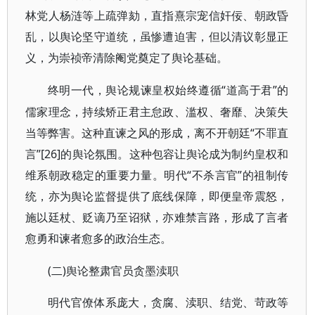
林党人杨涟等上疏弹劾，直指熹宗宠信奸佞、朝政昏
乱，以舆论坚守道统，虽惨遭迫害，但以清议彰显正
义，为崇祯帝清除阉党奠定了舆论基础。
“道高于君”的
终明一代，舆论规谏皇权始终遵循
儒家理念，持续矫正君主怠政、滥权、奢靡、决策失
当等弊害。这种直谏之风的形成，离不开朝廷“不罪直
言”[26]的舆论氛围。这种包容让舆论成为制约皇权和
维系朝政稳定的重要力量。明代“不杀言官”的祖制传
统，亦为舆论监督提供了底线保障，即便皇帝震怒，
施以廷杖、贬谪乃至诏狱，亦难禁言路，形成了言者
愈勇和谏者愈多的政治生态。
(二)舆论整肃官员贪墨渎职
明代官僚体系庞大，贪腐、渎职、结党、苛政等