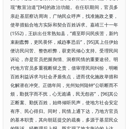
“敷宣治道”[94]的政治功能。在任职期间，官员多
现
亲赴基层察访周询，广纳民众呼声，找准施政之要，
使举措贴合地方实际和契合百姓诉求。嘉靖三十一年
(1552)，王鈇出任常熟知县，“甫至即问民疾苦，新约
束剔蠹弊，吏民畏怀，咸趋事恐后”，[95]其上任伊始
便访民问苦、整饬积弊，获吏民倾心支持。受理民间
诉讼，亦是官员把握舆情、洞察民情的重要途径。明
代地方官员多重视断狱之责，借审理民间纠纷，明晰
百姓利益诉求与社会矛盾焦点，进而优化施政举措和
化解潜在冲突。正德年间，光州知州陆钟“公听断而不
烦，勤抚字而不扰，心无诡谲，民无怨咨”，[96]其公
正断案、勤抚百姓，始终倾听民声，使地方社会安定
有序、民心得归。同时，民情上通下达，乃地方官员
的基本职责，其向朝廷提交的疏奏，多源于基层民众
的陈诉，经整理后上报，既实现了地方舆论的上达，