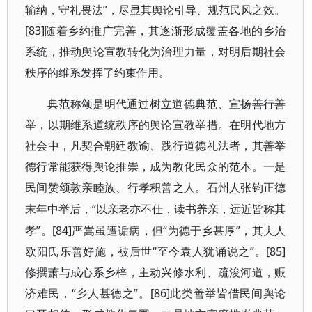
输纳，守礼畏法”，尽显其舆论引导、规范民风之效。
[83]随着乡约推广完善，其逐渐形成覆盖各地的乡治
系统，推动舆论宣教转化为治理力量，对明后期社会
秩序的维系发挥了约束作用。
典范称颂是明代通过树立道德典范、宣扬善行善
举，以期维系道统秩序的舆论宣教举措。在明代地方
社会中，凡契合朝廷教谕、践行道德礼法者，其善举
德行常能获得舆论推崇，成为教化民众的范本。一是
民间赞颂敦亲睦族、行孝积善之人。石州人张钧正德
“以亲老亦不仕，读书养亲，远近皆称其
末年中举后，
孝”。[84]严嵩虽遭诟病，但“为德于乡甚厚”，其夫人
欧阳氏乐善好施，被后世“至今袁人犹诵说之”。[85]
修撰萧与成心系乡梓，主动兴修水利、疏浚河道，赈
济难民，“乡人甚德之”。[86]此类善举皆借民间舆论