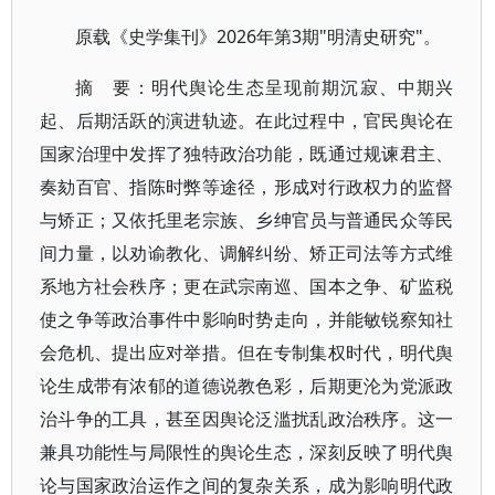
2026年第3期"明清史研究"。
原载《史学集刊》
摘 要：明代舆论生态呈现前期沉寂、中期兴
起、后期活跃的演进轨迹。在此过程中，官民舆论在
国家治理中发挥了独特政治功能，既通过规谏君主、
奏劾百官、指陈时弊等途径，形成对行政权力的监督
与矫正；又依托里老宗族、乡绅官员与普通民众等民
间力量，以劝谕教化、调解纠纷、矫正司法等方式维
系地方社会秩序；更在武宗南巡、国本之争、矿监税
使之争等政治事件中影响时势走向，并能敏锐察知社
会危机、提出应对举措。但在专制集权时代，明代舆
论生成带有浓郁的道德说教色彩，后期更沦为党派政
治斗争的工具，甚至因舆论泛滥扰乱政治秩序。这一
兼具功能性与局限性的舆论生态，深刻反映了明代舆
论与国家政治运作之间的复杂关系，成为影响明代政