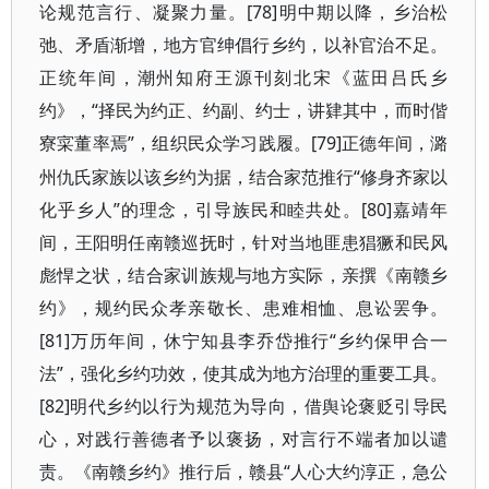
论规范言行、凝聚力量。[78]明中期以降，乡治松
弛、矛盾渐增，地方官绅倡行乡约，以补官治不足。
正统年间，潮州知府王源刊刻北宋《蓝田吕氏乡
约》，“择民为约正、约副、约士，讲肄其中，而时偕
寮
”，组织民众学习践履。[79]正德年间，潞
寀
董率焉
州仇氏家族以该乡约为据，结合家范推行“修身齐家以
化乎乡人”的理念，引导族民和睦共处。[80]嘉靖年
间，王阳明任南赣巡抚时，针对当地匪患猖獗和民风
彪悍之状，结合家训族规与地方实际，亲撰《南赣乡
约》，规约民众孝亲敬长、患难相恤、息讼罢争。
[81]万历年间，休宁知县李乔岱推行“乡约保甲合一
法”，强化乡约功效，使其成为地方治理的重要工具。
[82]明代乡约以行为规范为导向，借舆论褒贬引导民
心，对践行善德者予以褒扬，对言行不端者加以谴
责。《南赣乡约》推行后，赣县“人心大约淳正，急公