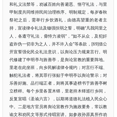
和礼义法禁等，劝诫百姓向善避恶、恪守礼法，与里
甲制度共同维持民间治理秩序。明制规定，每岁春秋
祭祀之后，需举行乡饮酒礼，由德高望重的老者主
“凡我同里之
持，宣读律令礼法及锄强扶弱之誓，明确
人，各遵守礼法，毋恃力凌弱”，“如不从众，及犯奸
盗诈伪一切非为之人，并不许入会”等条款，[69]借公
开宣誓强化民众礼法意识，以舆论压力规束言行。明
代修建了申明亭与旌善亭，是舆论宣教的重要阵地。
里老在此坐班，向乡民解读律令规约；对言行不端、
触犯礼法者，将其罪行张贴于申明亭以舆论警示；对
乐善好施、品行端正者，则将其事迹榜书于旌善亭树
立榜样。每个乡里各置木铎，里老持木铎巡行乡间，
反复宣唱《圣谕六言》，以期将道德礼法植入民众心
中。二是地方官员将舆论宣教作为施政要务，常以教
谕文和劝民文等形式传唱宣讲。如参政孙原真所作劝