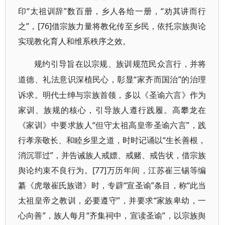
印“太祖训辞”数百册，乡人各给一册，“劝其讲而行
之”，[76]借宗族力量将教化传至乡民，依托宗族舆论
实现教化育人和维系秩序之效。
规约引导旨在以宗规、族训规范民众言行，并将
“家齐而国治”的治理
道德、礼法意识深植民心，彰显
诉求。明代士绅与宗族首领，多以《圣谕六言》作为
家训、族规的核心，引导族人遵行践履。高攀龙在
《家训》中要求族人“但守太祖高皇帝圣谕六言”，践
行孝亲敬长、和睦乡里之道，时时记诵以“生长善根，
消沉罪过”，并告诫族人戒嫖、戒赌、戒告状，借宗族
舆论约束不良行为。[77]万历年间，江苏崔三锡等编
纂《虎墩崔氏族谱》时，专辟“宣圣谕”条目，称“此当
太祖皇帝之教训，必要遵守”，并要求“家族卑幼，一
心向善”，族人每月“齐集祠中，宣读圣谕”，以宗族舆