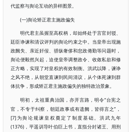
代监察与舆论互动的异样图景。
(一)舆论矫正君主施政偏失
明代君主虽握至高权柄，却始终处于言官封驳、
廷臣诤谏和清议评判的舆论约束之中。当皇帝出现施
政阙失、亲近奸佞、骄纵奢侈和怠政倦勤等问题时，
舆论便毅然兴起，迫使皇帝调整政令、收敛私欲和修
正方略，实现了对皇权的有效制衡。洪武以降，谏诤
之风不绝，从朝堂直谏到民间清议，从个体死谏到群
体抗争，形成矫正君主施政偏失的独特政治景象。
“台宪之
明初，太祖重典治国，亦开言路，明令
官，不专于纠察，朝廷政事或有遗阙，皆得言之”，
[7]为舆论规谏皇权奠定了制度基础。洪武九年
(1376)，平遥训导叶伯巨上书，直指分封诸王、用刑