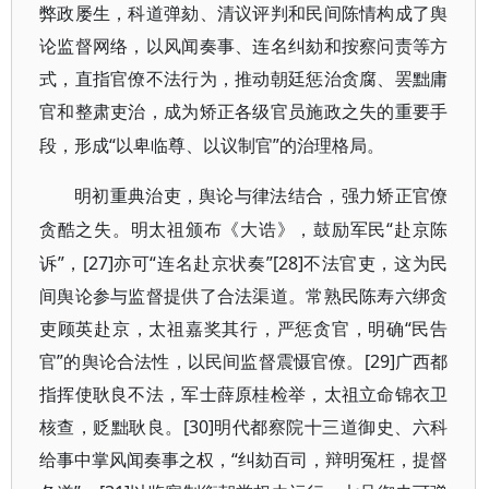
弊政屡生，科道弹劾、清议评判和民间陈情构成了舆
论监督网络，以风闻奏事、连名纠劾和按察问责等方
式，直指官僚不法行为，推动朝廷惩治贪腐、罢黜庸
官和整肃吏治，成为矫正各级官员施政之失的重要手
“以卑临尊、以议制官”的治理格局。
段，形成
明初重典治吏，舆论与律法结合，强力矫正官僚
“赴京陈
贪酷之失。明太祖颁布《大诰》，鼓励军民
诉”，[27]亦可“连名赴京状奏”[28]不法官吏，这为民
间舆论参与监督提供了合法渠道。常熟民陈寿六绑贪
吏顾英赴京，太祖嘉奖其行，严惩贪官，明确“民告
官”的舆论合法性，以民间监督震慑官僚。[29]广西都
指挥使耿良不法，军士薛原桂检举，太祖立命锦衣卫
核查，贬黜耿良。[30]明代都察院十三道御史、六科
给事中掌风闻奏事之权，“纠劾百司，辩明冤枉，提督