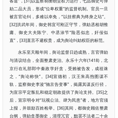
各道”，[31]以监察制衡朝堂权力运行，七品御史可弹
劾二品大员，形成“位卑权重”的监督机制。官员一旦
被言官论纠，多难以幸免，“以挂察典为终身之玷”。
[32]洪武年间，御史韩宜可刚正守节，弹劾丞相胡惟
庸、御史大夫陈宁、中丞涂节“险恶似忠，奸佞似
直”，[33]直言不避权贵，成为舆论纠劾权臣的标范。
永乐至天顺年间，舆论监督日趋成熟，言官弹劾
(1418)，北
与清议结合，全面整肃吏治。永乐十六年
京行在礼部郎中秦政学奸贪，受贿被告发，成祖诛
之，“舆论称快”。[34]宣德初，汉王朱高煦图谋不
轨，监察御史李浚“驰京告变事”，揭露其谋反行径，
为宣宗平定叛乱和稳定朝政提供了舆论支持。[35]之
后，宣宗明令对“玩视公法、肆为民患”者，地方官须
上报，并鼓励百姓检举。[36]其间，都御史顾佐整肃
台纲，弹劾贪墨御史，清理冗官，黜罢不法者二十余