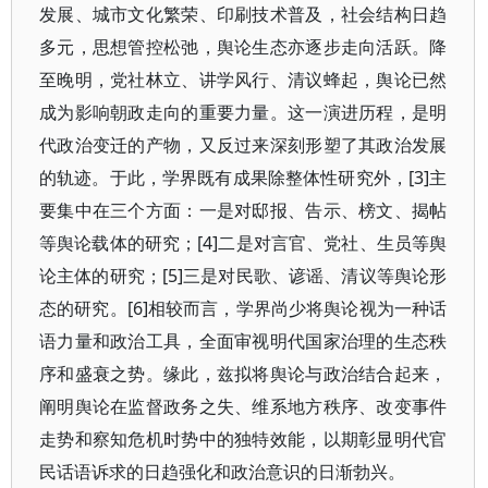
发展、城市文化繁荣、印刷技术普及，社会结构日趋
多元，思想管控松弛，舆论生态亦逐步走向活跃。降
至晚明，党社林立、讲学风行、清议蜂起，舆论已然
成为影响朝政走向的重要力量。这一演进历程，是明
代政治变迁的产物，又反过来深刻形塑了其政治发展
的轨迹。于此，学界既有成果除整体性研究外，[3]主
要集中在三个方面：一是对邸报、告示、榜文、揭帖
等舆论载体的研究；[4]二是对言官、党社、生员等舆
论主体的研究；[5]三是对民歌、谚谣、清议等舆论形
态的研究。[6]相较而言，学界尚少将舆论视为一种话
语力量和政治工具，全面审视明代国家治理的生态秩
序和盛衰之势。缘此，兹拟将舆论与政治结合起来，
阐明舆论在监督政务之失、维系地方秩序、改变事件
走势和察知危机时势中的独特效能，以期彰显明代官
民话语诉求的日趋强化和政治意识的日渐勃兴。