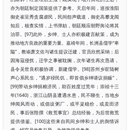
亦为朝廷制定国策提供了参考。天启年间，巡按淮阳
御史崔呈秀贪腐虐民，民间怨声载道，御史高攀龙闻
知后，核查实情，上书弹劾，朝廷顺应朝野舆论将其
治罪。[97]此外，乡绅、士人亦积极建言献策，成为
推动地方良政的重要力量。嘉靖年间，长洲县儒学“卑
隘”，教谕萧文佐与诸生提议迁建，官员欣然采纳；后
因海寇侵扰，迁学之事被耽搁，次年诸生再次恳请，
县令吴世良积极协调，新建儒学。[98]苏州乡宦陆树
声心系民生，“遇岁祲民饥，即首倡乡绅请议捐赈”，
[99]带动乡绅捐粮济民，助百姓度过荒年；崇祯十三
年(1640)，浙江山阴县遭遇水患，民不聊生，当地乡
绅闻风而动，或倡设粥厂，或平粜稳价，或卖田济
民，事后张陛撰《救荒事宜》总结经验，为后世救荒
提供借鉴。[100]这些来自民间乡绅和士人的舆情诉