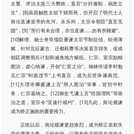
太繁、求治太急三大弊政，直言“分封逾制，祸患立
生”，[8]虽因触怒太祖下狱而死，但开启了明代士人
舆论直谏皇帝的先河。永乐间，太宗令朝臣“直言无
隐”，[9] “所行有未合理，亦当直谏……勿有所顾避”。
[10]解缙、杨士奇等儒臣屡谏太宗节制征伐、轻徭薄
赋，针对北征蒙古、迁都耗费等决策直言得失，促成
朝廷调整用兵计划和减免地方赋役。仁宗、宣宗励精
图治，虚心纳谏，开创“仁宣之治”。翰林侍读李时勉
见仁宗“时政违节”上书直言，成为后世诤谏典范。
[11]大理寺卿虞谦上言“用人图治”等事，皆切中时
务，仁宗嘉纳之。[12]御史弋谦上言“经国理民”等致
治之道，宣宗令“宜速行戒约”。[13]凡此，舆论规谏
成为矫正施政的重要推力。
正统以后，舆论规谏更趋激烈，成为矫正皇权失
范的重要力量。正统年间，江西泰和县民联名揭发大