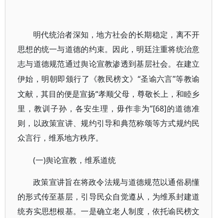
明代统治者深知，地方社会的长期稳定，离不开
思想的统一与道德的约束。因此，明廷注重将统治意
志与道德规范通过舆论宣教渗透到基层社会。在建立
“圣谕六言”等教谕
伊始，明朝即颁行了《教民榜文》
文献，其目的便是宣扬“孝顺父母，尊敬长上，和睦乡
里，教训子孙，各安生理，毋作非为”[68]的道德准
则，以政策宣讲、规约引导和典范称颂等方式规约民
众言行，维系地方秩序。
(一)舆论宣教，维系道统
政策宣讲旨在将政令法规与道德规范以通俗易懂
的形式传至基层，引导民众自觉遵从，为维系封建道
统夯实思想根基。一是确立老人制度，依托谕民榜文