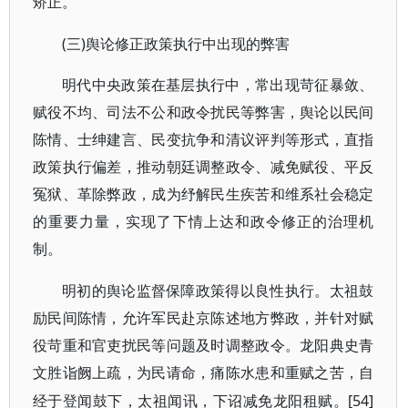
矫正。
(三)舆论修正政策执行中出现的弊害
明代中央政策在基层执行中，常出现苛征暴敛、
赋役不均、司法不公和政令扰民等弊害，舆论以民间
陈情、士绅建言、民变抗争和清议评判等形式，直指
政策执行偏差，推动朝廷调整政令、减免赋役、平反
冤狱、革除弊政，成为纾解民生疾苦和维系社会稳定
的重要力量，实现了下情上达和政令修正的治理机
制。
明初的舆论监督保障政策得以良性执行。太祖鼓
励民间陈情，允许军民赴京陈述地方弊政，并针对赋
役苛重和官吏扰民等问题及时调整政令。龙阳典史青
文胜诣阙上疏，为民请命，痛陈水患和重赋之苦，自
[54]
经于登闻鼓下，太祖闻讯，下诏减免龙阳租赋。