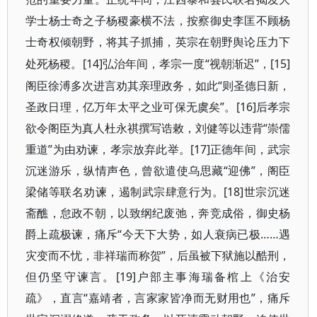
学士杨士奇之子杨稷豪横不法，按察御史李匡不顾杨
士奇权倾朝野，将其子抓捕，英宗在朝野舆论压力下
[14]弘治年间，孝宗一度“视朝渐迟”，[15]
处死杨稷。
阁臣徐溥多次进言劝其亲理政务，如此“则圣德日新，
圣政日理，亿万年太平之业可保无虞矣”。[16]后孝宗
欲令阁臣为真人杜永祺撰写诰敕，刘健等以违背“崇儒
重道”为由劝谏，孝宗放弃此举。[17]正德年间，武宗
沉迷游乐，纵情声色，曾欲遣使乌思藏“迎佛”，阁臣
梁储等联名劝谏，遏制武宗肆意行为。[18]世宗沉迷
斋醮，怠政不朝，以致纲纪废弛，奔竞成俗，御史杨
爵上疏极谏，痛斥“今天下大势，如人衰病已极……遇
灾变而不忧，非祥瑞而称贺”，后虽被下狱施以酷刑，
但仍坚守谏言。[19]户部主事海瑞备棺上《治安
疏》，直言“嘉靖者，言家家皆净而无财用也”，痛斥