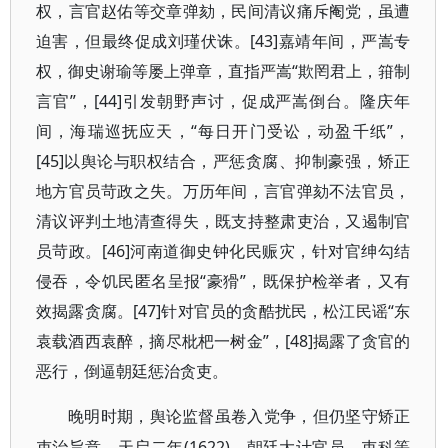
权，言官赵佑等交章弹劾，民间清议痛斥阉党，虽遭
迫害，但最终促成刘瑾伏诛。[43]嘉靖年间，严嵩专
权，御史谢瑜等屡上弹章，直指严嵩“欺罔君上，箝制
言官”，[44]引发朝野声讨，促成严嵩倒台。隆庆年
间，海瑞巡抚应天，“每日开门受讼，动盈千纸”，
[45]以舆论与职权结合，严惩贪腐、抑制豪强，矫正
地方官员苛政之失。万历年间，言官弹劾不法官员，
清议评判土地清查得失，既支持整肃吏治，又遏制官
员苛政。[46]河南道御史钟化民赈灾，针对官绅勾结
侵吞，令饥民匿名呈报“豪猾”，既保护检举者，又有
效揭露贪腐。[47]针对官员的贪酷扰民，松江民谣“东
袁载酒西袁醉，摘尽枇杷一树金”，[48]揭露了贪官的
恶行，倒逼朝廷惩治贪吏。
晚明时期，舆论监督虽卷入党争，但仍坚守矫正
(1622)，朝廷大计官员，吏科等
吏治旨意。天启二年