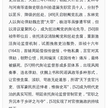
与河南等道御史联合纠拾遗漏失职官员十人，分别予
以罢斥、降级的惩处。[49]天启朝阉党乱政，东林党
人以舆论弹劾魏忠贤“大罪”，杨涟等虽惨遭牢狱，但
以清议凝聚民心，成为惩治阉党的舆论先导。[50]崇
祯帝即位后，依托清议清除阉党和惩处贪腐，重新激
活舆论监督机制，试图挽救吏治颓势。崇祯十六年
(1643)，首辅周延儒假传捷报，中饱私囊，言官对其
弹劾，朝野公愤，民间编演《卖国传奇》痛斥，最终
被赐死。[51]明代舆论监督形成多层体系，出现风闻
奏事、连名弹劾、伏阙上书和民谣讽政等多种形式，
让官僚贪腐、渎职、苛政无处遁形，所谓“天下贪官污
吏、强军豪民所忌惮者，惟御史耳”，[52]成为明代吏
治的真实写照。明廷依托舆论监督管制官吏，“官职之
升沉本于乡评之与夺”，[53]实现了对官僚施政的持续