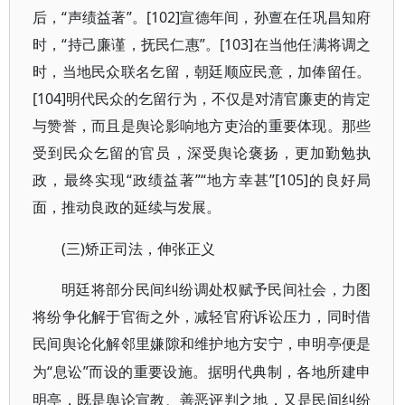
后，“声绩益著”。[102]宣德年间，孙亶在任巩昌知府
时，“持己廉谨，抚民仁惠”。[103]在当他任满将调之
时，当地民众联名乞留，朝廷顺应民意，加俸留任。
[104]明代民众的乞留行为，不仅是对清官廉吏的肯定
与赞誉，而且是舆论影响地方吏治的重要体现。那些
受到民众乞留的官员，深受舆论褒扬，更加勤勉执
政，最终实现“政绩益著”“地方幸甚”[105]的良好局
面，推动良政的延续与发展。
(三)矫正司法，伸张正义
明廷将部分民间纠纷调处权赋予民间社会，力图
将纷争化解于官衙之外，减轻官府诉讼压力，同时借
民间舆论化解邻里嫌隙和维护地方安宁，申明亭便是
“息讼”而设的重要设施。据明代典制，各地所建申
为
明亭，既是舆论宣教、善恶评判之地，又是民间纠纷