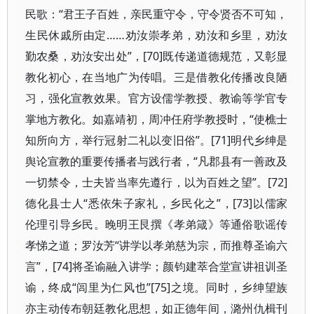
民歌：“君王子百姓，亲民重守令，守令贤否不可知，
生民休戚所由定……劝汝崇孝弟，劝汝和乡里，劝汝
勤农桑，劝汝安出处”，[70]既传递道德规范，又彰显
教化初心，在当地广为传唱。三是借教化传播改良陋
习，强化宣教效果。官方设儒学教授、教谕等学官专
掌地方教化。如嘉靖初，周冲任府学教授时，“使樵士
知所向方，举行冠射二礼以变旧俗”。[71]明代乡绅是
舆论宣教的重要传播者与践行者，“凡郡县有一善政及
一切禁令，士夫皆当率先遵行，以为百姓之望”。[72]
德化县士人“悉依朱子家礼，乡民化之”，[73]以儒家
伦理引导乡民。晚明王艮撰《孝弟箴》等通俗歌谣传
孝悌之道；罗汝芳“讲学以孝弟慈为宗，而推尊圣谕六
言”，[74]将圣谕融入讲学；颜钧建萃合堂宣讲祖训圣
谕，终成“闾里为仁风也”[75]之境。同时，乡绅望族
亦主动传布朝廷教化思想，如正德年间，潞州仇楫刊