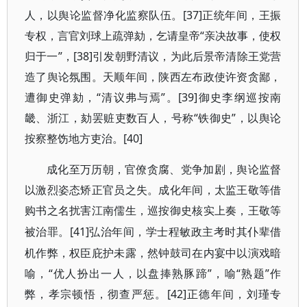
人，以舆论监督净化监察队伍。[37]正统年间，王振
专权，言官刘球上疏弹劾，乞请皇帝“亲决故事，使权
归于一”，[38]引发朝野清议，为此后景帝清除王党营
造了舆论氛围。天顺年间，陕西左布政使许资贪鄙，
遭御史弹劾，“清议弗与焉”。[39]御史李纲巡按南
畿、浙江，劾罢赃吏数百人，号称“铁御史”，以舆论
按察整饬地方吏治。[40]
成化至万历朝，官僚贪腐、党争加剧，舆论监督
以激烈姿态矫正官员之失。成化年间，太监王敬等借
购书之名扰害江南儒生，巡按御史核实上奏，王敬等
[41]弘治年间，学士程敏政主考时其仆辈借
被治罪。
机作弊，权臣庇护未露，然钟鼓司在内宴中以演戏暗
喻，“优人扮出一人，以盘捧熟豚蹄”，喻“熟题”作
弊，孝宗顿悟，彻查严惩。[42]正德年间，刘瑾专