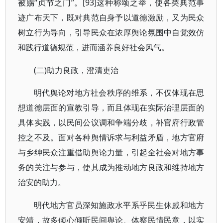
被赐“贞节之门”。[93]这种称颂之举，使各类典范事
迹广布天下，既对典范自身予以道德激励，又为民众
树立行为导向，引导民众在浓厚舆论氛围中自觉效仿
和践行道德规范，进而涵养良好社会风气。
(二)助力良政，澄清吏治
明代舆论对地方社会秩序的维系，不仅体现在思
想道德层面的宣教引导，而且体现在实际治理层面的
具体实践，以民间公议调和争端分歧，补官府行政管
控之不及。面对各种舆情诉求与利益矛盾，地方官府
与乡绅民众注重借助舆论力量，引起全社会对地方事
务的关注与参与，使其成为推动地方良政和维持地方
治安的助力。
明代地方官员深知施政水平系乎民生休戚和地方
安靖，故多倾心倾听民间舆论、体察民情民意，以实