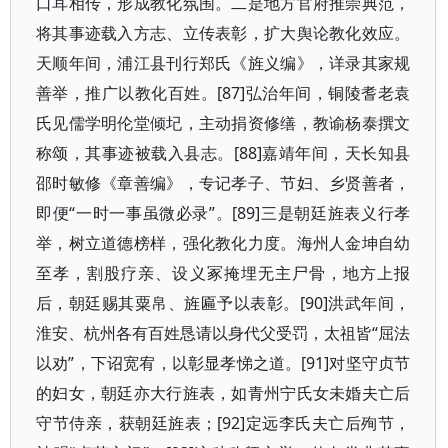
口耳相传，形成教化氛围。二是地方官府推崇典范，
将其事迹载入方志、立传表彰，扩大舆论教化效应。
天顺年间，浦江县刊行郑氏《旌义编》，详录其家规
善举，推广以教化百姓。[87]弘治年间，铜陵耆老袁
氏见儒学明伦堂倾圮，主动捐资修缮，教谕杨泰撰文
称颂，其事迹被载入县志。[88]嘉靖年间，天长知县
邵时敏修《章善编》，专记孝子、节妇、乡贤善者，
即便“一时一事虽微必录”。[89]三是朝廷旌表义行孝
举，树立道德榜样，强化教化力度。海州人金坤自幼
至孝，割股疗亲、设义冢掩埋无主尸骨，地方上报
后，朝廷赐其粟帛、旌匾予以表彰。[90]洪武年间，
淮安、杭州各有百姓恳请以身代父受罚，太祖皆“屈法
以劝”，下诏宽宥，以彰显孝悌之道。[91]对坚守贞节
的妇女，朝廷亦大行旌表，如青州宁氏女未婚夫亡后
守节侍亲，获朝廷旌表；[92]定远李氏夫亡后殉节，