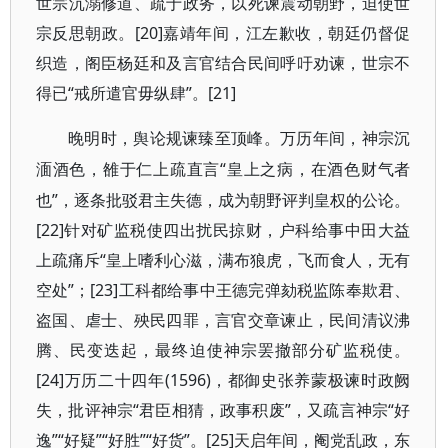
世宗沉溺修道、疏于政务，以死谏震动朝野，迫使世
宗反思朝政。[20]嘉靖年间，江左歉收，朝廷仍督促
织造，阁臣杨廷和及言官结合民间呼吁劝谏，世宗不
得已“戒所遣官毋纵肆”。[21]
晚明时，舆论规谏臻至顶峰。万历年间，神宗沉
“皇上之病，在酒色财气者
湎酒色，雒于仁上疏直言
也”，逐条批驳君主失德，成为朝野评判皇权的公论。
[22]针对矿监税使四出扰民掠财，户科给事中田大益
上疏痛斥“皇上嗜利心滋，满布狼虎，飞而食人，无有
空处”；[23]工科都给事中王德完弹劾税监陈奉欺君、
盗国、虐士、殃民四罪，言官交章谏止，民间清议沸
腾、民变迭起，最终迫使神宗罢撤部分矿监税使。
[24]万历二十四年(1596)，都御史张养蒙极谏时政阙
失，批评神宗“君臣相猜，政事积废”，又疏言神宗“好
逸”“好疑”“好胜”“好货”。[25]天启年间，阉党乱政，东