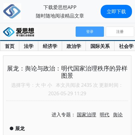
下载爱思想APP
立即下载
随时随地阅读精品文章
登录
注册
首页
法学
经济学
政治学
国际关系
社会学
展龙：舆论与政治：明代国家治理秩序的异样
图景
选择字号：
大
中
小
本文共阅读 2435 次 更新时间：
2026-05-29 11:29
进入专题：
国家治理
明代
舆论
●
展龙