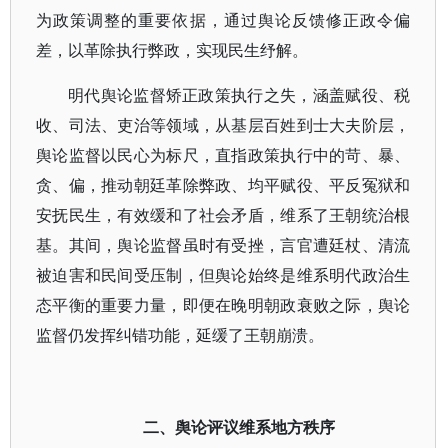
为政策调整的重要依据，通过舆论反馈修正政令偏
差，以革除执行弊政，实现民生纾解。
明代舆论监督矫正政策执行之失，涵盖赋役、税
收、司法、吏治等领域，从基层百姓到士大夫阶层，
舆论监督以民心为标尺，直指政策执行中的苛、暴、
贪、偏，推动朝廷革除弊政、均平赋役、平反冤狱和
安抚民生，有效缓和了社会矛盾，维系了王朝统治根
基。其间，舆论监督虽时有受挫，言官遭廷杖、清流
被迫害和民间受压制，但舆论始终是维系明代政治生
态平衡的重要力量，即便在晚明朝政衰败之际，舆论
监督仍发挥纠错功能，延缓了王朝崩溃。
二、舆论评议维系地方秩序