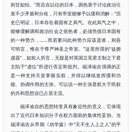
则甘如怡。”而且在以往的日本，因热衷于讨论政治引
发不少矛盾和分歧，只有帝室能够予以缓和消解：“历
史已明证，日本存在着固有之风气。在此风气之中，
能够缓解调和政治社会之俗热者，必须凭借日本固有
的一种势力，……而若要问此种势力应该是谁，则吾
可明言，惟在于尊严神圣之帝室。”这里所谓的“徒拥
虚器”，如前人所言，无疑是对英国立宪君主制之下君
主陷于“虚位”所进行否定和批判。福泽谕吉强调的正
是一种支持天皇掌握实权，并得以继续发挥缓和功
能、协调作用的主张。可以说一种主张君权大于民权
的共和思想业已占居主流。
福泽谕吉的思想转变具有象征性的意义，它体现
出了近代日本知识分子在权力面前的集体性妥协。当
“天不生人上之人”的平
福泽谕吉从早期《劝学篇》中