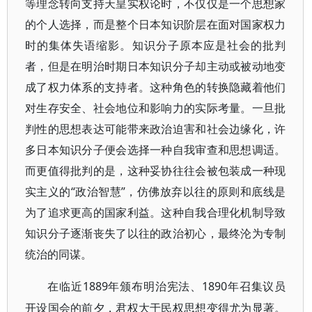
等理念转向支持天皇实权论时，不仅仅是一个思想家
的个人选择，而是整个日本知识阶层在面对国家权力
时的集体失语缩影。知识分子原本应是社会的批判
者，但是在明治时期日本知识分子却主动或被动地变
成了权力体系的支持者。这种角色的转换隐藏着他们
对生存安全、社会地位和影响力的实际考量。一旦批
判性的思想表达可能带来政治迫害和社会边缘化，许
多日本知识分子便会选择一种自我审查和思想调适。
而更值得批判的是，这种妥协往往会被包装成一种现
实主义的“政治智慧”，仿佛放弃以往的原则和底线是
为了追求更高的国家利益。这种自我合理化机制导致
知识分子逐渐丧失了以往的政治初心，最终沦为专制
统治的同谋。
1889年颁布明治宪法、1890年召集议员
在临近
开设国会的前夕，君权大于民权思想变得尤为显著。