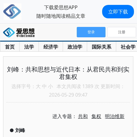
下载爱思想APP
立即下载
随时随地阅读精品文章
登录
注册
首页
法学
经济学
政治学
国际关系
社会学
刘峰：共和思想与近代日本：从君民共和到实
君集权
选择字号：
大
中
小
本文共阅读 1389 次 更新时间：
2026-05-29 09:47
进入专题：
共和
集权
明治维新
●
刘峰