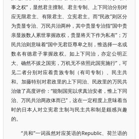
事之权”，显然君主擅制、君主专制、上下同治分别对
应无限君主、有限君主、立宪君主。而“民政”则区分
为贵显专治、万民共治两种，其中贵显专治指“国中贵
亲显族数人累世掌握政权，贵显将天下作为私有”；万
民共治则意味着“国中无君臣尊卑之别，惟选择一名或
数名有德君子掌握政权。如上下同治，亦定公明正
大、确然不拔之国宪，万机无不依照此国宪施行”，可
见二者分别对应着贵族专制（有司专制）、民主共
和。加藤特别对君政里的上下同治、民政里的万民共
治做了高度评价：“能制国宪以求真治安者，惟上下同
治、万民共治两政体而已”，这在一定程度上意味着当
时的日本人对立宪君主制与民主共和制是颇感兴趣
的。
“共和”一词虽然对应英语的Republic、荷兰语的