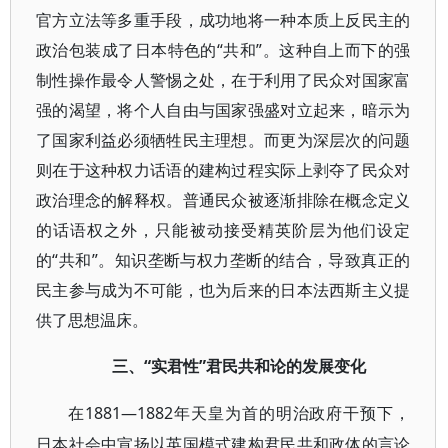
官方立法等多重手段，成功地将一种本质上反民主的
政治包装成了日本特色的“共和”。这种自上而下的强
制性操作最令人警惕之处，在于利用了民众对国家富
强的渴望，将个人自由与国家强盛对立起来，暗示为
了国家利益必须牺牲民主理想。而更为深层次的问题
则在于这种权力话语的建构过程实际上剥夺了民众对
政治理念的解释权。普通民众被逐渐排除在概念定义
的话语权之外，只能被动接受精英阶层为他们设定
的“共和”。知识垄断与权力垄断的结合，导致真正的
民主参与成为不可能，也为后来的日本法西斯主义提
供了思想温床。
“实君性”君民共和论的发展变化
三、
1881—1882年天皇为首的明治政府干预下，
在
日本社会中宣扬以英国模式建构君民共和政体的言论