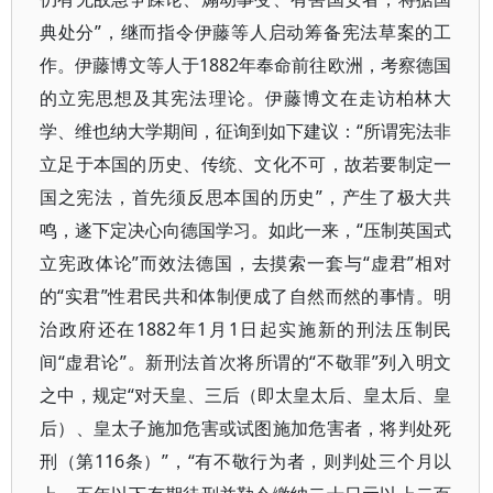
典处分”，继而指令伊藤等人启动筹备宪法草案的工
作。伊藤博文等人于1882年奉命前往欧洲，考察德国
的立宪思想及其宪法理论。伊藤博文在走访柏林大
学、维也纳大学期间，征询到如下建议：“所谓宪法非
立足于本国的历史、传统、文化不可，故若要制定一
国之宪法，首先须反思本国的历史”，产生了极大共
鸣，遂下定决心向德国学习。如此一来，“压制英国式
立宪政体论”而效法德国，去摸索一套与“虚君”相对
的“实君”性君民共和体制便成了自然而然的事情。明
治政府还在1882年1月1日起实施新的刑法压制民
间“虚君论”。新刑法首次将所谓的“不敬罪”列入明文
之中，规定“对天皇、三后（即太皇太后、皇太后、皇
后）、皇太子施加危害或试图施加危害者，将判处死
刑（第116条）”，“有不敬行为者，则判处三个月以