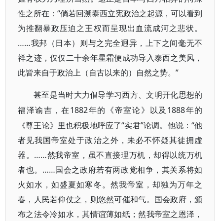
性之所在：“倘若回溯泰西立宪政治之起源，可以看到
为推翻暴政压迫之王权而呈现出血流成河之悲状。
……我邦（日本）则与之完全迥异，上下之间毫无不
祥之迹，仅仅二十余年星霜便成功导入泰西之美风，
此皆来自于政治上（自古以来的）自然之势。”
甚至是当时大力倡导学习西方、文明开化思想的
1882年的《帝室论》以及1888年的
福泽谕吉，在
《尊王论》里也积极地呼应了“实君”论调。他说：“他
者见我国帝室处于政治之外，未必不怀疑其徒拥虚
器。……然我帝室，虽不直接理万机，却得以统万机
者也。……国会之政府若有两政党相争，其关系将如
火如水，如盛夏如寒冬。然我帝室，却独为万年之
春，人民若仰仗之，则悠然可催和气。国会政府，颁
布之法令冷如水，其情谊薄如纸；然我帝室之恩泽，