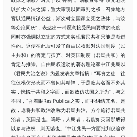
政体之诏敕》对其予以“抑制”。诏敕宣布将“设元老院
以扩大立法之源，置大审院以固审判之权，召集地方
官以通民情谋公益，渐次树立国家立宪之政体，与汝
等众庶同庆”，表达出一种愿意接受民间要求的态度，
同时亦强调以立宪的方式来实现君民共和只能是渐进
性的。这便在此后引发了自由民权派对法国制度（民
主共和）的否定与摈弃、对英国制度（君民共和）的
肯定与推崇。自由民权运动的著名理论家中江兆民以
《君民共治之说》为题发表文章指摘：“耳食之徒，往
往仅模仿形态而不曾问其精神，于是眩其名而不究其
实，恍惚于共和之字面，而欲效仿法国之所为”，与之
不同，“吾着眼Res Publica之实，而不纠结其名。是
故，愿将共和政治改称为君民共治。方今施行君民共
治者，英国是也。呜呼，人民者，若能如英国那般得
以参与政权，则无憾也。”中江兆民一方面批判仅追求