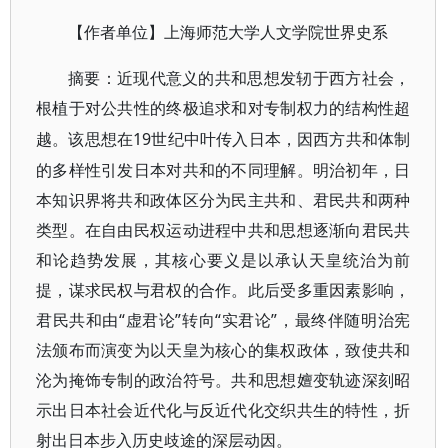
【作者单位】上海师范大学人文学院世界史系
摘要
：
近现代意义的共和思想发轫于西方社会，
根植于对公共性的终极追求和对专制权力的结构性超
19世纪中叶传入日本，因西方共和体制
越。该思想在
的多样性引发日本对共和的不同理解。明治初年，日
本知识界将共和政体区分为民主共和、君民共和两种
类型。在自由民权运动进程中共和思想逐渐向君民共
和论趋势发展，其核心要义是以承认天皇统治为前
提，谋求民权与君权的合作。此后受多重因素影响，
君民共和由“虚君论”转向“实君论”，最终伴随明治宪
法颁布而演变为以天皇为核心的集权政体，致使共和
沦为掩饰专制的政治符号。共和思想嬗变轨迹深刻昭
示出日本社会近代化与反近代化交织共生的特性，折
射出日本步入历史歧途的深层动因。