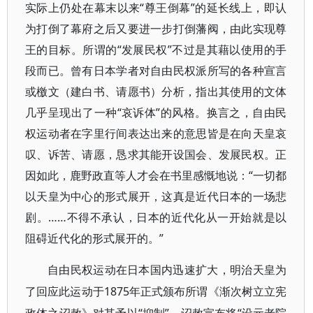
实际上仍处在幕末以来“尊王倒幕”的延长线上，即认
为打倒了幕府之后又要进一步打倒藩阀，由此实现尊
王的目标。所谓的“发展民权”不过是其藉以使用的手
段而已。曾有日本学者对自由民权派所写的各种宣言
或檄文（建白书、请愿书）分析，指出其使用的文体
几乎呈现出了一种“哀诉体”的风格。换言之，自由民
权运动者在字里行间表达出来的意思皆是在向天皇哀
叹、诉苦、请愿，恳求其能开设国会、发展民权。正
因如此，鹿野政直等人才会在书里感慨地说：“一切都
以天皇为中心的形式展开，这真是近代日本的一场悲
剧。……不得不承认，日本的近代化从一开始就是以
阻碍近代化的形式展开的。”
自由民权运动在日本国内迅速扩大，明治天皇为
1875年正式颁布所谓《渐次树立立宪
了回应此运动于