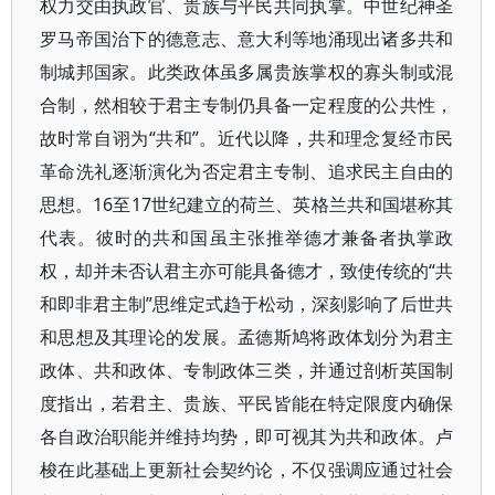
权力交由执政官、贵族与平民共同执掌。中世纪神圣
罗马帝国治下的德意志、意大利等地涌现出诸多共和
制城邦国家。此类政体虽多属贵族掌权的寡头制或混
合制，然相较于君主专制仍具备一定程度的公共性，
故时常自诩为“共和”。近代以降，共和理念复经市民
革命洗礼逐渐演化为否定君主专制、追求民主自由的
思想。16至17世纪建立的荷兰、英格兰共和国堪称其
代表。彼时的共和国虽主张推举德才兼备者执掌政
权，却并未否认君主亦可能具备德才，致使传统的“共
和即非君主制”思维定式趋于松动，深刻影响了后世共
和思想及其理论的发展。孟德斯鸠将政体划分为君主
政体、共和政体、专制政体三类，并通过剖析英国制
度指出，若君主、贵族、平民皆能在特定限度内确保
各自政治职能并维持均势，即可视其为共和政体。卢
梭在此基础上更新社会契约论，不仅强调应通过社会