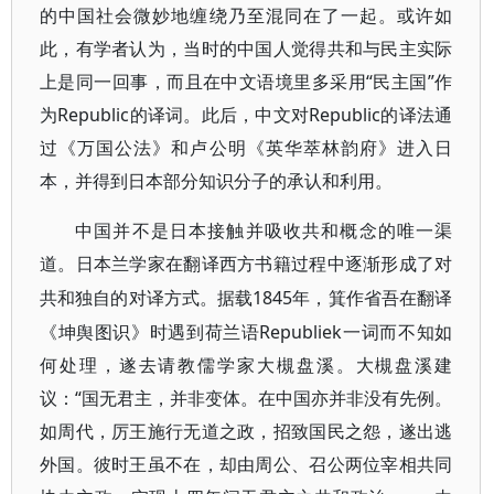
的中国社会微妙地缠绕乃至混同在了一起。或许如
此，有学者认为，当时的中国人觉得共和与民主实际
上是同一回事，而且在中文语境里多采用“民主国”作
为Republic的译词。此后，中文对Republic的译法通
过《万国公法》和卢公明《英华萃林韵府》进入日
本，并得到日本部分知识分子的承认和利用。
中国并不是日本接触并吸收共和概念的唯一渠
道。日本兰学家在翻译西方书籍过程中逐渐形成了对
1845年，箕作省吾在翻译
共和独自的对译方式。据载
《坤舆图识》时遇到荷兰语Republiek一词而不知如
何处理，遂去请教儒学家大槻盘溪。大槻盘溪建
议：“国无君主，并非变体。在中国亦并非没有先例。
如周代，厉王施行无道之政，招致国民之怨，遂出逃
外国。彼时王虽不在，却由周公、召公两位宰相共同