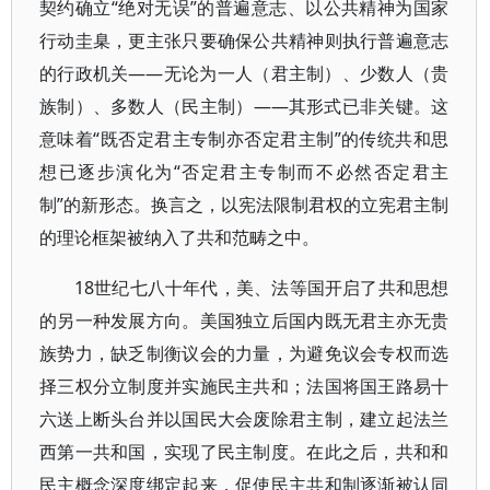
契约确立“绝对无误”的普遍意志、以公共精神为国家
行动圭臬，更主张只要确保公共精神则执行普遍意志
的行政机关——无论为一人（君主制）、少数人（贵
族制）、多数人（民主制）——其形式已非关键。这
意味着“既否定君主专制亦否定君主制”的传统共和思
想已逐步演化为“否定君主专制而不必然否定君主
制”的新形态。换言之，以宪法限制君权的立宪君主制
的理论框架被纳入了共和范畴之中。
18世纪七八十年代，美、法等国开启了共和思想
的另一种发展方向。美国独立后国内既无君主亦无贵
族势力，缺乏制衡议会的力量，为避免议会专权而选
择三权分立制度并实施民主共和；法国将国王路易十
六送上断头台并以国民大会废除君主制，建立起法兰
西第一共和国，实现了民主制度。在此之后，共和和
民主概念深度绑定起来，促使民主共和制逐渐被认同