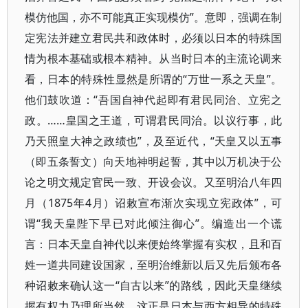
模仿他国，亦不可能真正实现模仿”。意即，强调在制
定宪法并建立君民共和政体时，必须以日本的特殊国
情为根本基础或根本精神。从当时日本的主流论调来
看，日本的特殊性显然是所谓的“万世一系之天皇”。
他们鼓吹道：“吾国自神代起即有君民同治、立宪之
政。……皇国之王道，可谓君民同治。以议行事，此
乃天照皇大神之政绩也”，及至近代，“天皇又以五事
（即五条誓文）向天地神明起誓，其中以万机决于公
论之明文规定官民一致、开设会议。又至明治八年四
月（1875年4月）诏敕宣布渐次实现立宪政体”，可
谓“我天皇陛下早已对此倾注御心”。编造出一个谎
言：日本天皇自神代以来便始终掌握有实权，且和百
姓一道共同建设国家，至明治维新以后又先后颁布各
种诏敕来确认这一“自古以来”的路线，因此天皇继续
握有权力乃理所当然。这正是日本与西方相异的特殊