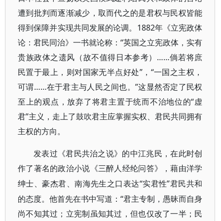
遭到批判而逐渐减少，取而代之的是君权与民权皆能
得到保障并实现共同发展的论调。1882年《立宪政体
论：君民同治》一书就论称：“英国之立宪政体，实有
贵族政体之遗风（故不值得日本参考）……倘若将庶
民置于最上，则对国家无半点好处”，“一国之主权，
可谓……在于君主与人民之间也。”这显然否定了民权
至上的观点，放弃了将君主置于统而不治地位的“虚
君”主义，走上了鼓吹君主应掌握实权、君民共同拥有
主权的方向。
发表过《君民共治之说》的中江兆民，在此时创
作了著名的政治小说《三醉人经纶问答》，藉由洋学
“实君性”君民共和
绅士、豪杰君、南海先生之口表达
的态度。他首先在书中写道：“君主专制，愚昧而自身
尚不知其过；立宪制虽知其过，但也仅改了一半；民