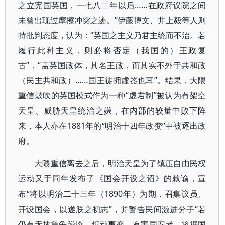
之立宪国英国，一七八二年以后……在政府议院之间
未曾出现过摩擦冲突之迹。”伊藤博文、井上毅等人则
持批判态度，认为：“英国之主义乃君主统而不治。若
履行此种主义，则必将否定（我国的）王政复
古”，“盖英国政体，其名王政，而其实不外于共和政
（民主共和政）……国王徒拥虚器也耳”。结果，大隈
重信鼓吹的英国模式作为一种“虚君制”被认为有架空
天皇、威胁天皇统治之嫌，在内部的较量中败下阵
来，本人亦在1881年的“明治十四年政变”中被逐出政
府。
大隈重信离去之后，明治天皇为了镇压自由民权
运动又于同年发布了《国会开设之诏》的敕谕，宣
“将以明治二十三年（1890年）为期，召集议员、
布
开设国会，以遂朕之初志”，并警告民间激进分子“若
仍有无故急争躁论、煽动事变、有害国安者，将据国