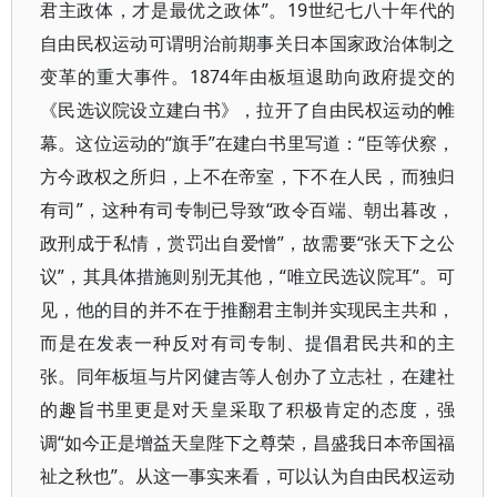
君主政体，才是最优之政体”。19世纪七八十年代的
自由民权运动可谓明治前期事关日本国家政治体制之
变革的重大事件。1874年由板垣退助向政府提交的
《民选议院设立建白书》，拉开了自由民权运动的帷
幕。这位运动的“旗手”在建白书里写道：“臣等伏察，
方今政权之所归，上不在帝室，下不在人民，而独归
有司”，这种有司专制已导致“政令百端、朝出暮改，
政刑成于私情，赏罚出自爱憎”，故需要“张天下之公
议”，其具体措施则别无其他，“唯立民选议院耳”。可
见，他的目的并不在于推翻君主制并实现民主共和，
而是在发表一种反对有司专制、提倡君民共和的主
张。同年板垣与片冈健吉等人创办了立志社，在建社
的趣旨书里更是对天皇采取了积极肯定的态度，强
调“如今正是增益天皇陛下之尊荣，昌盛我日本帝国福
祉之秋也”。从这一事实来看，可以认为自由民权运动