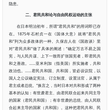
隐患。
二、君民共和论与自由民权运动的主张
“君民共和”的用词即已存
在日本明治初年，所谓
在。1875年石村贞一在《国体大意》就将“君民共
和”列为众多政体的一种。久保吉人在《国政谈》里
对“君民共和”做了具体的阐述：“确定万古不易之国
宪，与人民共谋、上下一致而扩张国宪者，即君民共
和之善政。……亚米利加（指美国）所实施者，共和
政治也。……君民共和国、共和国，皆必设议院，以
国人之公议确定宪法、订立制度、设置法官，从属于
君主或者总统。”换言之，当时日本对共和形成了两种
基本的认知：有世袭君主、由君民联合起来共同主导
的国家（君民共和国）；有非世袭的总统、由人民联
合起来主导的国家（共和国）。这种把君民共和、民