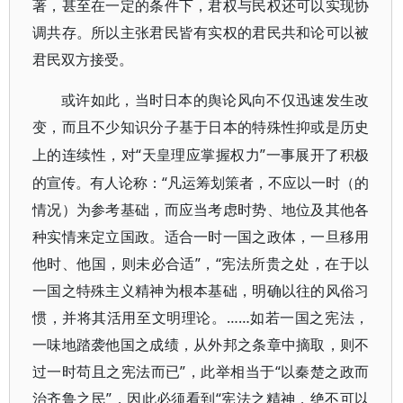
著，甚至在一定的条件下，君权与民权还可以实现协
调共存。所以主张君民皆有实权的君民共和论可以被
君民双方接受。
或许如此，当时日本的舆论风向不仅迅速发生改
变，而且不少知识分子基于日本的特殊性抑或是历史
“天皇理应掌握权力”一事展开了积极
上的连续性，对
的宣传。有人论称：“凡运筹划策者，不应以一时（的
情况）为参考基础，而应当考虑时势、地位及其他各
种实情来定立国政。适合一时一国之政体，一旦移用
他时、他国，则未必合适”，“宪法所贵之处，在于以
一国之特殊主义精神为根本基础，明确以往的风俗习
惯，并将其活用至文明理论。……如若一国之宪法，
一味地踏袭他国之成绩，从外邦之条章中摘取，则不
过一时苟且之宪法而已”，此举相当于“以秦楚之政而
治齐鲁之民”，因此必须看到“宪法之精神，绝不可以