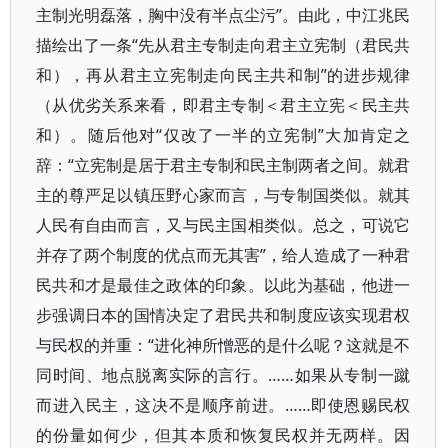
主制光明磊落，胸中没有半点尘污”。由此，中江兆民
描绘出了一条“先从君主专制走向君主立宪制（君民共
和），再从君主立宪制走向民主共和制”的进步规律
（从优劣关系来看，即君主专制＜君主立宪＜民主共
和）。随后他对“仅改了一半的立宪制”大加肯定之
辞：“立宪制是居于君主专制和民主制两者之间。就君
主的尊严足以镇压野心家而言，与专制国类似。就其
人民有自由而言，又与民主国相类似。总之，可说它
并存了两个制度的优点而无其害”，给人造成了一种君
民共和才是最佳之政体的印象。以此为基础，他进一
步强调日本的国情决定了君民共和制度应该实现君权
与民权的并重：“进化神所憎恶的是什么呢？这就是不
同时间、地点脱离实际的言行。……如果从专制一蹴
而进入民主，这决不是顺序前进。……即使恩赐民权
的份量如何少，但其本质和恢复民权并无两样。因