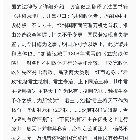
国的法律做了详细介绍；奥宫健之翻译了法国书籍
《共和原理》，开篇即曰：“共和政体者，乃在国中不
设特权，不立专主。经纬国家而管理万机之首权，惟
由公选议会掌握，恒久不予变更。国民若发现自失措
置，则今日施为之事，明日亦可予以废止。此所谓共
和政体也。”加藤弘藏于1868年撰写的《立宪政体
略》，对各种不同政体进行分类和比较。《立宪政体
略》先区分出君政、民政两大类别，继而论称：“君
政”包括君主擅制、君主专治、上下同治三种，其中君
主擅制指“君主将天下作为私有，擅制亿兆，独揽生杀
予夺之权，为所欲为”；君主专治指“君主将天下作为
私有，垄断礼乐征伐之权，……然君权稍受限制，盖
与擅制有所区别”；上下同治指“君主在亿兆之上进行
统御，然天下并非其私有，必制定公明正大、确然不
拔之国宪，万机皆依照此国宪施行，且臣民有参与国