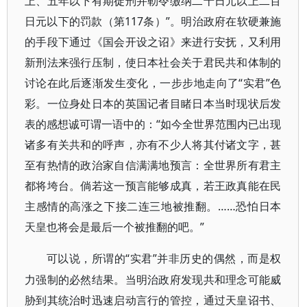
上、五年以下有期徒刑并勒令缴纳二十日元以上二百
日元以下的罚款（第117条）”。明治政府在软硬兼施
的手段下通过《国会开设之诏》来进行安抚，又利用
新刑法来强行压制，使日本社会关于君民共和体制的
讨论在此后逐渐发生变化，一步步地走向了“实君”色
彩。一位身处日本的英国记者目睹日本当时现状后发
表的感想诚可谓一语中的：“如今全世界范围内已出现
诸多有关共和的呼声，亦有不少人将其付诸文字，甚
至有热情的政治家自信满满地预言：全世界所有君主
都将垮台。倘若这一预言能够成真，若王政真能在民
主感情的高涨之下接二连三地被推翻。……恐怕日本
天皇也将会是最后一个被推翻的吧。”
“实君”并非历史的偶然，而是权
可以说，所谓的
力强制的必然结果。当明治政府发现共和理念可能威
胁到其统治时迅速启动言行的管控，通过天皇诏书、