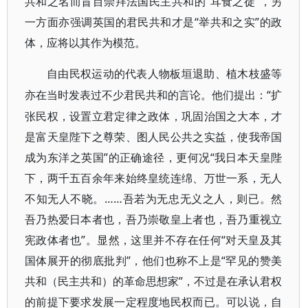
共和之名而盲目崇拜法国民主共和的“耳食之徒”，另
一方面亦强调英国的君民共和才是“举共和之实”的政
体，应将以其作为模范。
自由民权运动的代表人物板垣退助、植木枝盛等
“扩
亦在当时发表过不少君民共和的言论。他们提出：
张民权，设置立君定律之政体，巩固治国之大本，才
是富天皇陛下之尊荣、图人民公共之实益，使我帝国
成为东洋之英国”的正确途径，更何况“我日本天皇陛
下，两千五百余年来始终皇统连绵、万世一系，无人
不知无人不晓。……吾若为无忠无义之人，则已。然
吾乃热爱日本者也，吾乃崇敬皇上者也，吾乃重视立
宪政体者也”。显然，这里并不存在任何“对天皇及其
国体展开的彻底批判”，他们也称不上是“罕见的赞美
共和（民主共和）的革命思想家”，不过是在承认君权
的前提下要求发展一定程度地民权而已。可以说，自