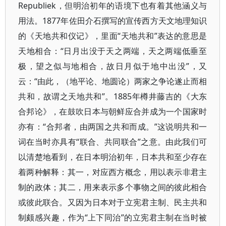
Republiek，但明治初年的语境下也有着其他涵义与
用法。1877年佐田介石撰写的宣传西方天文地理知识
的《天地共和仪记》，里面“天地共和”表达的意思是
天地相合：“日月出没于天之两端，天之两端低垂至
极，望之似与地相合，故日月似于地中出没”，又
云：“由此，（地平论、地圆论）两家之争论遂止而相
共和，故谓之天地共和”。1885年樽井藤吉的《大东
合邦论》，在鼓吹日本与朝鲜应合并成为一个国家时
亦有：“合邦者，由两国之共和而成。”这说明共和一
词在当时亦具有“联合、共同联合”之意。由此我们可
以清楚地看到，在日本明治初年，日本共和至少存在
着两种解释：其一，对应西方概念，用以表示非君主
制的政体；其二，用来表示多个事物之间的彼此相合
或彼此联合。又因为日本对于立宪君主制、民主共和
制颇感兴趣，作为“上下同治”的立宪君主制在当时被