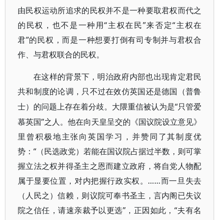
由民权运动所追求的民权并不是一种要取君权而代之
的民权，也不是一种用“主权在民”来否定“主权在
君”的民权，而是一种想要打倒有司专制并与君权合
作、与君权联合的民权。
在这样的背景下，明治政府内部也出现肯定君民
共和制度的论调，只不过在效仿英国还是德国（普鲁
“只管爱
士）的问题上存在着分歧。大隈重信被认为是
慕英国”之人。他在向天皇呈交的《国议院设立意见》
里曾积极地主张向英国学习，并赞同了其制度优
势：“（民选政党）若能在国议院占据过半数，则可掌
握立法之权并得圣主之恩而建立政府，将自党人物配
属于显要位置，对内把握行政实权。……而一旦失去
（人民之）信赖，则议院可奉书圣主，言内阁已失议
院之信任，请速亲裁予以更选”，正因如此，“夫有名