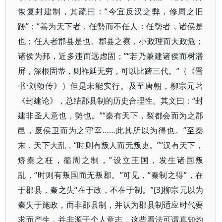
恢复封建制，其疏曰：“今宜反汉之弊，修周之旧
跡”；“善为天下者，任勢而不任人：任勢者，诸侯是
也；任人者郡县是也。郡县之察，小政理而大政危；
诸侯为邦，近多违而远虑固；”“若乃兼建诸侯而树潘
屏，深根固蒂，则祚延无穷，可以比跡三代。”（《晋
书·刘颂传》）但是未能实行。及至唐朝，柳宗元著
《封建论》，总结郡县制的历史合理性。其文曰：“封
建非圣人意也，勢也。”“秦有天下，裂都会而为之郡
邑，废侯卫而为之守宰……此其所以为得也。”至秦
末，天下大乱，“时则有叛人而无叛吏。”“汉有天下，
矫秦之枉，循周之制，”设立王国，发生诸国叛
乱，“时则有叛国而无叛郡。”可见，“秦制之得”，在
于郡县，秦之失“在于政，不在于制。”[3]柳宗元以为
秦失于施政，而非郡县制，并认为郡县制适应时代要
求而产生，并非源于个人意志，这些看法可谓真知灼