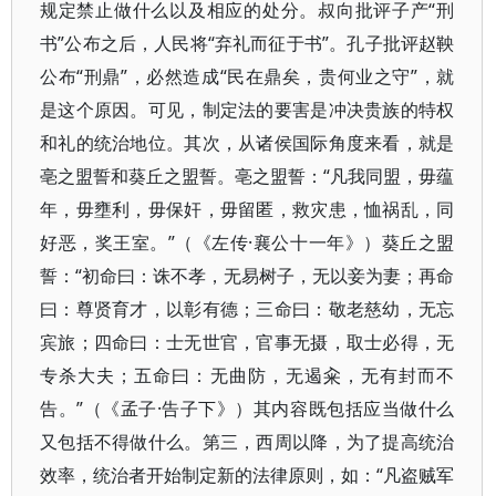
规定禁止做什么以及相应的处分。叔向批评子产“刑
书”公布之后，人民将“弃礼而征于书”。孔子批评赵鞅
公布“刑鼎”，必然造成“民在鼎矣，贵何业之守”，就
是这个原因。可见，制定法的要害是冲决贵族的特权
和礼的统治地位。其次，从诸侯国际角度来看，就是
亳之盟誓和葵丘之盟誓。亳之盟誓：“凡我同盟，毋蕴
年，毋壅利，毋保奸，毋留匿，救灾患，恤祸乱，同
好恶，奖王室。”（《左传·襄公十一年》）葵丘之盟
誓：“初命曰：诛不孝，无易树子，无以妾为妻；再命
曰：尊贤育才，以彰有德；三命曰：敬老慈幼，无忘
宾旅；四命曰：士无世官，官事无摄，取士必得，无
专杀大夫；五命曰：无曲防，无遏籴，无有封而不
告。”（《孟子·告子下》）其内容既包括应当做什么
又包括不得做什么。第三，西周以降，为了提高统治
效率，统治者开始制定新的法律原则，如：“凡盗贼军