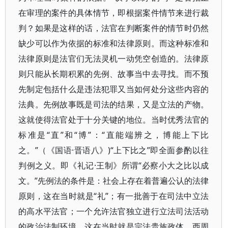
在审理的案件的具体情节，即根据案件情节来进行裁
判？如果是这样的话，法官在判断案件的情节时仍然
缺少可以作为依据的标准和法律原则。而这种标准和
法律原则是法官们无法灵机一动凭空创造的。法律原
则只能从长期积累的先例、故事当中去寻找。而不预
先制定包括什么是违法犯罪又当如何处分这些内容的
法典。先例故事既是司法的结果，又是立法的产物。
这就使得法官处于十分关键的地位。当时优秀法官的
标准是“直”和“博”：“直能端辨之，博能上下比
之。”（《国语·晋语八》)“上下比之”即全面参酌以往
判例之义。即《礼记·王制》所谓“必察小大之比以成
文。”先例法的条件是：社会上存在着普遍公认的法律
原则，这在当时就是“礼”；有一批善于在司法中立法
的高水平法官；一个允许法官独立进行立法司法活动
的政治法制环境，这在当时就是宗法贵族政体。西周