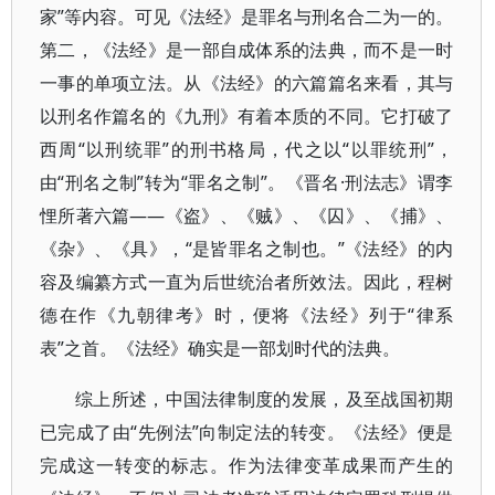
家”等内容。可见《法经》是罪名与刑名合二为一的。
第二，《法经》是一部自成体系的法典，而不是一时
一事的单项立法。从《法经》的六篇篇名来看，其与
以刑名作篇名的《九刑》有着本质的不同。它打破了
西周“以刑统罪”的刑书格局，代之以“以罪统刑”，
由“刑名之制”转为“罪名之制”。《晋名·刑法志》谓李
悝所著六篇——《盗》、《贼》、《囚》、《捕》、
《杂》、《具》，“是皆罪名之制也。”《法经》的内
容及编纂方式一直为后世统治者所效法。因此，程树
德在作《九朝律考》时，便将《法经》列于“律系
表”之首。《法经》确实是一部划时代的法典。
综上所述，中国法律制度的发展，及至战国初期
已完成了由“先例法”向制定法的转变。《法经》便是
完成这一转变的标志。作为法律变革成果而产生的