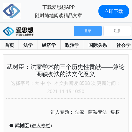
下载爱思想APP
立即下载
随时随地阅读精品文章
登录
注册
首页
法学
经济学
政治学
国际关系
社会学
武树臣：法家学术的三个历史性贡献——兼论
商鞅变法的法文化意义
选择字号：
大
中
小
本文共阅读 8598 次 更新时间：
2021-11-15 10:50
进入专题：
法家
商鞅变法
集权
●
武树臣
(
进入专栏
)