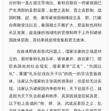
分封制一直占据主导地位。春秋后期在一些诸侯国已
产生局部的县郡设置，如楚之县制、晋之县郡制。战
国时魏、赵、燕、秦等诸侯国相继设立县、郡。[1]秦
自商鞅变法以后，秦国领土不断扩大，郡县制也得到
长足发展，超血缘的地域性的官僚制终于上升到诸侯
国政体层面，其结果就是缔造集权君主政体。
在政体即政权形式问题上，儒家法家的立场是对
立的。面对春秋礼崩乐坏、诸侯兼并、政在家门、陪
臣执国命的社会现实，儒家要求“正名”，“为国以
礼”，重建“礼乐征伐自天子出”的统一的宗法贵族政
体。法家认为儒家的主张虽然很美好，但是却无法实
现。法家认为诸侯国内争权夺利，天下征战不已，就
是因为天下失去权威和秩序。其原因就是臣弑其君、
以下犯上造成的:“尧、舜、汤、武或反君臣之义，乱
后世之教者也。尧为人君而臣其臣，舜为人臣而臣其