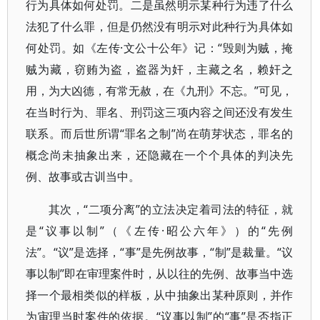
行为具体如何处罚。二是虽然明示某种行为违了什么
法犯了什么罪，但是仍然没有明示对此种行为具体如
何处罚。如《左传·文公十公年》记：“毁则为贼，掩
贼为藏，窃贿为盗，盗器为奸，主藏之名，赖奸之
用，为大凶德，有常无赦，在《九刑》不忘。”可见，
在当时行为、罪名、刑罚这三项内容之间还没有发生
联系。而后世所谓“罪名之制”尚在萌芽状态，罪名的
概念尚未抽象出来，还隐藏在一个个具体的判决先
例、故事或古训当中。
其次，“二项分离”的立法决定着司法的特征，就
是“议事以制”（《左传·昭公六年》）的“先例
法”。“议”是选择，“事”是先例故事，“制”是裁量。“议
事以制”即在审理案件时，从以往的先例、故事当中选
择一个最相类似的样板，从中抽象出某种原则，并作
为审理当时案件的依据。“议事以制”的“事”是否指正