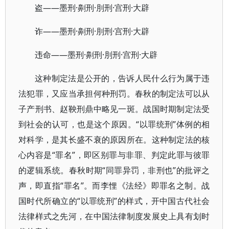
盗——墨刑·劓刑·刖刑·宫刑·大辟
诈——墨刑·劓刑·刖刑·宫刑·大辟
违命——墨刑·劓刑·刖刑·宫刑·大辟
这种制定法是公开的，告诉人民什么行为属于违
法犯罪，又应当承担何种刑罚。春秋的制定法可以从
子产刑书、赵鞅刑鼎中略见一斑。战国时期制定法受
到社会的认可，也是这个原因。“以罪统刑”体例的相
对科学，是其长盛不衰的原因所在。这种制定法的核
心内容是“罪名”，即区别罪与非罪、判定此罪与彼罪
的逻辑系统。春秋时期“同罪异罚，非刑也”的批评之
声，即直指“罪名”。而李悝《法经》即罪名之制。战
国时代所确立的“以罪统刑”的样式，开中国古代社会
法律样式之先河，在中国法律制度发展史上具有划时