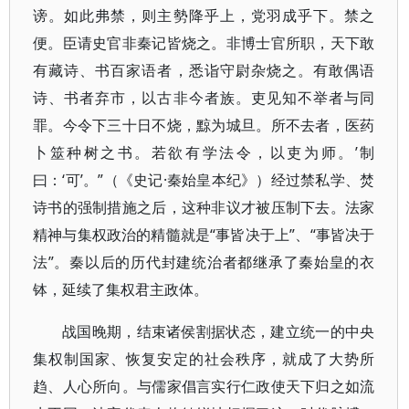
谤。如此弗禁，则主勢降乎上，党羽成乎下。禁之
便。臣请史官非秦记皆烧之。非博士官所职，天下敢
有藏诗、书百家语者，悉诣守尉杂烧之。有敢偶语
诗、书者弃市，以古非今者族。吏见知不举者与同
罪。今令下三十日不烧，黥为城旦。所不去者，医药
卜筮种树之书。若欲有学法令，以吏为师。’制
曰：‘可’。”（《史记·秦始皇本纪》）经过禁私学、焚
诗书的强制措施之后，这种非议才被压制下去。法家
精神与集权政治的精髓就是“事皆决于上”、“事皆决于
法”。秦以后的历代封建统治者都继承了秦始皇的衣
钵，延续了集权君主政体。
战国晚期，结束诸侯割据状态，建立统一的中央
集权制国家、恢复安定的社会秩序，就成了大势所
趋、人心所向。与儒家倡言实行仁政使天下归之如流