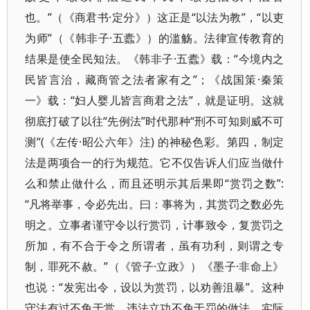
也。”（《商君书·定分》）这正是“以法为教”，“以吏
为师”（《韩非子·五蠹》）的滥觞。法律宣传教育的
结果是使全民知法。《韩非子·五蠹》载：“今境内之
民皆言治，藏商管之法者家有之”；《战国策·秦策
一》载：“妇人婴儿皆言商君之法”，就是证明。这就
彻底打破了以往“先例法”时代那种“刑不可知则威不可
测”(《左传·昭公六年》注) 的神秘色彩。第四，制定
法是两项合一的行为规范。它不仅告诉人们应当做什
么和禁止做什么，而且还明示其后果即“赏罚之数”:
“凡将举事，令必先出。曰：事将为，其赏罚之数必先
明之。立事者谨守令以行赏罚，计事致令，复赏罚之
所加，有不合于令之所谓者，虽有功利，则谓之专
制，罪死不赦。”（《管子·立政》）《墨子·非命上》
也说：“发宪出令，设以为赏罚，以劝善沮暴”。这种
守法有过不免于赏，违法立功不免于罚的做法，实际