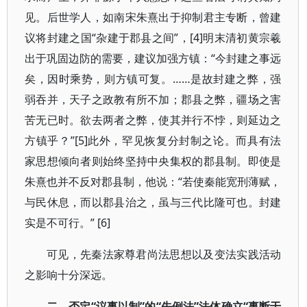
见。后世学人，如南宋朱熹出于抑制君主专断，曾建
议将封建之国“杂建于郡县之间”，[4]明末清初黄宗羲
出于巩固边防的需要，建议加强方镇：“今封建之事远
矣，因时乘势，则方镇可复。……是故封建之弊，强
弱吞并，天子之政教有所不加；郡县之弊，疆场之害
苦无已时。欲去两者之弊，使其并行不悖，则延边之
方镇乎？”[5]此外，罕见恢复分封制之论。而具有法
家思想倾向者则始终坚持中央集权的郡县制。即使是
朱熹也并不反对郡县制，他说：“若使秦能宽刑薄赋，
与民休息，而以郡县治之，虽与三代比隆可也。封建
实是不可行。” [6]
可见，先秦法家尊君尚法思想以及变法实践活动
之影响十分深远。
二、否定“议事以制”的“先例法”法体确立“事断于