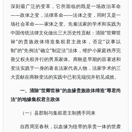
深刻最广泛的变革，它所面临的既是一场政治革命
——政体之变，法律革命——法体之变，同时又是一
场社会革命——家体之变。先秦法家的学术和实践为
中国传统法律文化做出三大历史性贡献：清除“世卿世
禄”的贵族政体缔造集权君主政体，否定“议事以
制”的“先例法”确立“制定法”法体，维护小家庭秩序完
善父权夫权并行的男系家体。商鞅是早期的容著述和
变法实践于一身的著名法家代表人物，法家学术的三
大贡献在商鞅变法的实践中已初见端倪并初见成效。
一、清除“世卿世禄”的血缘贵族政体缔造“尊君尚
法”的地缘集权君主政体
（一）县郡制与集权君主制携手同来
自西周至春秋，以血缘为纽带的亲贵一体的世袭