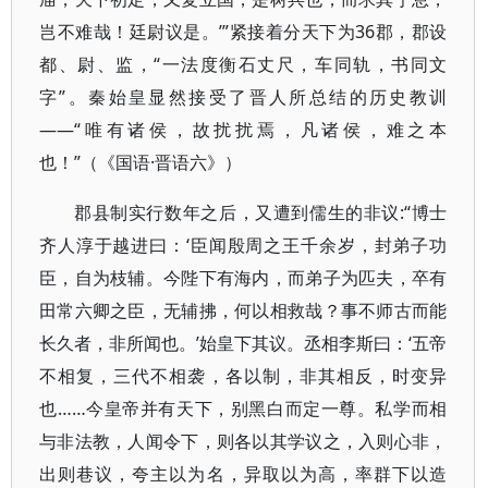
岂不难哉！廷尉议是。’”紧接着分天下为36郡，郡设
都、尉、监，“一法度衡石丈尺，车同轨，书同文
字”。秦始皇显然接受了晋人所总结的历史教训
——“唯有诸侯，故扰扰焉，凡诸侯，难之本
也！”（《国语·晋语六》）
郡县制实行数年之后，又遭到儒生的非议:“博士
齐人淳于越进曰：‘臣闻殷周之王千余岁，封弟子功
臣，自为枝辅。今陛下有海内，而弟子为匹夫，卒有
田常六卿之臣，无辅拂，何以相救哉？事不师古而能
长久者，非所闻也。’始皇下其议。丞相李斯曰：‘五帝
不相复，三代不相袭，各以制，非其相反，时变异
也……今皇帝并有天下，别黑白而定一尊。私学而相
与非法教，人闻令下，则各以其学议之，入则心非，
出则巷议，夸主以为名，异取以为高，率群下以造