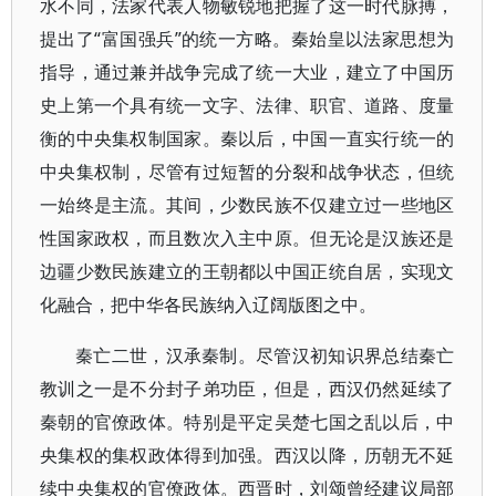
水不同，法家代表人物敏锐地把握了这一时代脉搏，
提出了“富国强兵”的统一方略。秦始皇以法家思想为
指导，通过兼并战争完成了统一大业，建立了中国历
史上第一个具有统一文字、法律、职官、道路、度量
衡的中央集权制国家。秦以后，中国一直实行统一的
中央集权制，尽管有过短暂的分裂和战争状态，但统
一始终是主流。其间，少数民族不仅建立过一些地区
性国家政权，而且数次入主中原。但无论是汉族还是
边疆少数民族建立的王朝都以中国正统自居，实现文
化融合，把中华各民族纳入辽阔版图之中。
秦亡二世，汉承秦制。尽管汉初知识界总结秦亡
教训之一是不分封子弟功臣，但是，西汉仍然延续了
秦朝的官僚政体。特别是平定吴楚七国之乱以后，中
央集权的集权政体得到加强。西汉以降，历朝无不延
续中央集权的官僚政体。西晋时，刘颂曾经建议局部