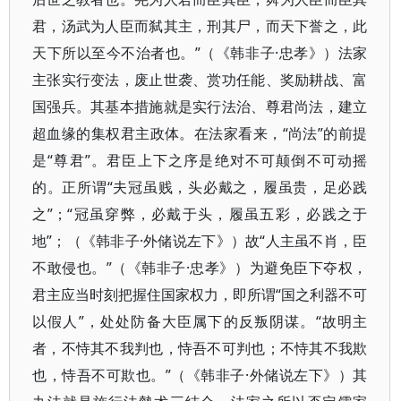
君，汤武为人臣而弑其主，刑其尸，而天下誉之，此
天下所以至今不治者也。”（《韩非子·忠孝》）法家
主张实行变法，废止世袭、赏功任能、奖励耕战、富
国强兵。其基本措施就是实行法治、尊君尚法，建立
超血缘的集权君主政体。在法家看来，“尚法”的前提
是“尊君”。君臣上下之序是绝对不可颠倒不可动摇
的。正所谓“夫冠虽贱，头必戴之，履虽贵，足必践
之”；“冠虽穿弊，必戴于头，履虽五彩，必践之于
地”；（《韩非子·外储说左下》）故“人主虽不肖，臣
不敢侵也。”（《韩非子·忠孝》）为避免臣下夺权，
君主应当时刻把握住国家权力，即所谓“国之利器不可
以假人”，处处防备大臣属下的反叛阴谋。“故明主
者，不恃其不我判也，恃吾不可判也；不恃其不我欺
也，恃吾不可欺也。”（《韩非子·外储说左下》）其