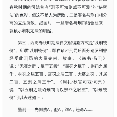
春秋时期的司法带有“刑不可知则威不可测”的“秘密
法”的色彩，但这不是人为所致，二是罪名与刑罚相分
离的立法所致。战国时，一旦罪名与刑罚结合起来，
就预示着制定法的崛起。
第三，西周春秋时期法律文献编纂方式是“以刑统
例”。所谓“以刑统例”，即在诸种刑罚后面分别罗列曾
经受此刑罚的大量先例、故事。《尚书·吕刑》
说：“无疆之辞，属于五极”，“墨罚之属千，劓罚之属
千，剕罚之属五百，宫罚之属三百，大辟之罚，其属
二百。五刑之属三千”。《周礼·秋官司寇·司刑》
说：“以五刑之法诏刑罚而以辨罪之轻重”。“以刑统
例”可以表述如下：
墨刑——先例贼A，盗A，诈A，违命A……