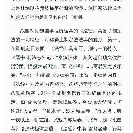
上是杜绝以往贵族临事处断的习惯，使国家法律成为
判别人们行为是非功过的惟一准则。
战国初期魏国李悝所编纂的《法经》具备了制定
法的一切特征，可称得上制定法法典的雏形。第一，
在量刑定罪方面，《法经》具有罪、刑合一的特点。
《晋书·刑法志》记：“秦汉旧律，其文起自魏文侯师
(李)悝。悝撰次诸国法，著《法经》……商君受之以相
秦。”从出土的秦简《法律答问》来看，秦律的内容与
《法经》六篇的内容相合。这些起于李悝之时的刑律
条款的解答，对罪名及刑名都作了准确而具体的规
定。如“殴大父母，黥为城旦春，今殴高大父母，何
论?比大父母。”“擅杀子，黥为城旦春。”五人盗，赃
一钱以上，斩左趾。又黥为城旦春。”此外，据《七国
考》引汉代桓谭之语，《法经》中有“盗符者诛，籍其