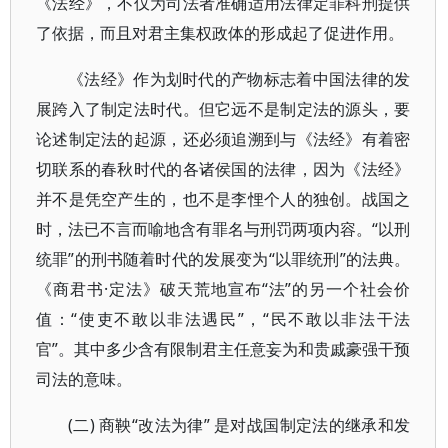
《法经》，不仅为司法者准确适用法律定罪科刑提供
了依据，而且对君主集权政体的形成起了促进作用。
《法经》作为划时代的产物标志着中国法律的发
展跨入了制定法时代。但它远不是制定法的源头，要
论述制定法的起源，还必须追溯到与《法经》有着密
切联系的春秋时代的各诸侯国的法律，因为《法经》
并不是凭空产生的，也不是李悝个人的独创。战国之
时，法已不言而喻地含有罪名与刑罚两项内容。“以刑
统罪”的刑书随着时代的发展变为“以罪统刑”的法典。
《商君书·定法》破天荒地宣布“法”的另一个社会价
值：“使吏不敢以非法遇民”，“民不敢以非法干法
官”。其中多少含有限制君主任意妄为和贵戚豪强干预
司法的意味。
(二) 商鞅“改法为律” 是对战国制定法的继承和发