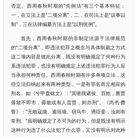
否定。西周春秋时期的“先例法”有三个基本特征：
一，在立法上是“二项分离”，二，在司法上是“议事以
制”，三在法律编纂方法上是“以刑统例”。
首先，西周春秋时期的非制定法源于法律规范
的“二项分离”，即违法犯罪之概念与具体制裁之方式
这二项内容是彼此分离，既没有明确规定了何种行为
系违法犯罪，也没有明确规定上述违法犯罪行为人应
当承担何种责任。西周春秋时期有许多单项立法，这
些立法归纳起来有两种类型，一是有罪名而元相应的
刑名。如《兮甲盘铭文》：“其唯我诸侯、百姓，厥贾
毋敢不即市，毋敢或有人蛮贾，则亦刑”。《尚书·费
誓》：“无敢寇攘、逾垣墙、窃马牛、诱臣妾，汝则有
常刑。”虽明确规定了不可为的行为，但是既没有明示
这种行为违了什么法犯了什么罪，又没有明示对此种