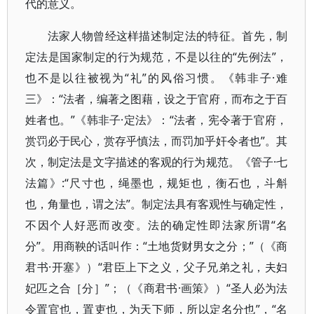
代的意义。
法家人物曾经这样描述制定法的特征。首先，制
定法是国家制定的行为规范，不是以往的“先例法”，
也不是以往被视为“礼”的风俗习惯。《韩非子·难
三》：“法者，编著之图藉，设之于官府，而布之于百
姓者也。”《韩非子·定法》：“法者，宪令著于官府，
赏罚必于民心，赏存乎慎法，而罚加乎奸令者也”。其
次，制定法是文字描述的客观的行为规范。《管子·七
法篇》:“尺寸也，绳墨也，规矩也，衡石也，斗斛
也，角量也，谓之法”。制定法具有客观性与确定性，
不因个人好恶而改变。法的确定性即法家所谓“名
分”。用商鞅的话叫作：“土地货财男女之分；”（《商
君书·开塞》）“君臣上下之义，父子兄弟之礼，夫妇
妃匹之合［分］”；（《商君书·画策》）“圣人必为法
令置官也，置吏也，为天下师，所以定名分也”，“名