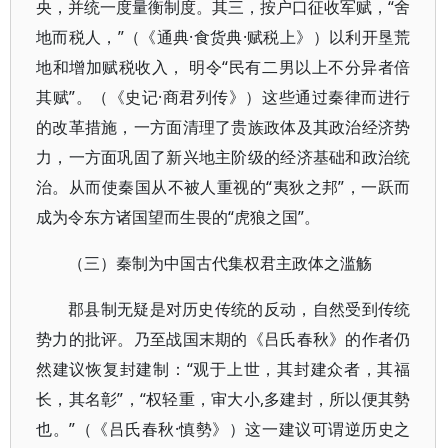
央，并统一度量衡制度。其三，按户口征收军赋，“舍
地而税人，”（《通典·食货典·赋税上》）以利开垦荒
地和增加赋税收入， 明令“民有二男以上不分异者倍
其赋”。（《史记·商君列传》）这些通过秦律而进行
的改革措施，一方面清理了贵族政体及其政治经济势
力，一方面巩固了新兴地主阶级的经济基础和政治统
治。从而使秦国从不被人重视的“夷狄之邦”，一跃而
成为令东方诸国望而生畏的“虎狼之国”。
（三）秦制为中国古代集权君主政体之滥觞
郡县制无疑是对历史传统的反动，自然受到传统
势力的批评。乃至战国末期的《吕氏春秋》的作者仍
然建议恢复封建制：“观于上世，其封建众者，其福
长，其名彰”，“权轻重，审大小,多建封，所以便其勢
也。”（《吕氏春秋·慎勢》）这一建议可谓逆历史之