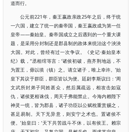
道而行。
公元前221年，秦王嬴政亲政25年之后，终于统
一六国，建立了统一的秦帝国，秦王嬴政成为第一任
皇帝——秦始皇。秦帝国成立之后遇到的一个重大课
题，是采用分封制还是郡县制的政体来统治这个泱泱
大国。对此，曾经有过一次争议。《史记·秦始皇本
纪》载，“丞相绾等言：‘诸侯初破，燕齐荆地远，不
为置王，毋以填（镇）之。请立诸子，唯上幸许。’始
皇下其议于群臣，群臣皆以为便。廷尉李斯议曰：‘周
文武所封弟子同姓甚众，然后属疏远，相攻击如寇
仇，诸侯更相诛伐，周天子弗能禁止。今海内赖陛下
神灵一统，皆为郡县，诸子功臣以公赋稅重赏赐之，
甚足易制。天下无异意，则安宁之术也。置诸侯不
便。’始皇曰：‘天下共苦战斗不休，以有侯王。赖宗
庙，天下初定，又复立国，是树兵也，而求其宁息，