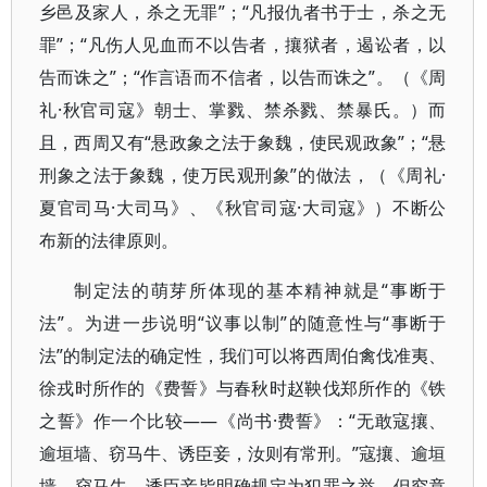
乡邑及家人，杀之无罪”；“凡报仇者书于士，杀之无
罪”；“凡伤人见血而不以告者，攘狱者，遏讼者，以
告而诛之”；“作言语而不信者，以告而诛之”。（《周
礼·秋官司寇》朝士、掌戮、禁杀戮、禁暴氏。）而
且，西周又有“悬政象之法于象魏，使民观政象”；“悬
刑象之法于象魏，使万民观刑象”的做法，（《周礼·
夏官司马·大司马》、《秋官司寇·大司寇》）不断公
布新的法律原则。
制定法的萌芽所体现的基本精神就是“事断于
法”。为进一步说明“议事以制”的随意性与“事断于
法”的制定法的确定性，我们可以将西周伯禽伐准夷、
徐戎时所作的《费誓》与春秋时赵鞅伐郑所作的《铁
之誓》作一个比较——《尚书·费誓》：“无敢寇攘、
逾垣墙、窃马牛、诱臣妾，汝则有常刑。”寇攘、逾垣
墙、窃马牛、诱臣妾皆明确规定为犯罪之举，但究竟