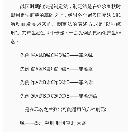
战国时期的法是制定法，制定法是在继承春秋时
期制定法萌芽的基础之上，经过各个诸侯国变法实践
活动而发展起来的。制定法的表述方式是“以罪统
刑”。其产生经过两个步骤：一是先例的集约化产生罪
名：
先例 贼A贼B贼C贼D贼E——罪名贼
先例 盗A盗B盗C盗D盗E——罪名盗
先例 诈A诈B诈C诈D诈E——罪名诈
先例 逆A逆B逆C逆D逆E——罪名违命
二是在罪名之后列出可能适用的几种刑罚:
贼——墨刑·劓刑·刖刑·宫刑·大辟