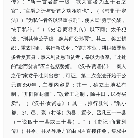
传》）“斩一首者爵一级，欲为官者为五十石之
官”，“官爵之迁与斩首之功相称也”，（《韩非子·定
法》）“为私斗者各以轻重被刑”，使人民“勇于公战，
怯于私斗。”（《史记·商君列传》以下同）太子犯
法，“刑其傅公子虔，黥其师公孙贾”。其三，奖励耕
织，重农抑商。实行新法令，“僇力本业，耕织致粟帛
多者复其身，事末利及怠而贫者，举以为收孥。”此处
的“怠而贫者”应当包括赘婿。《汉书·贾谊传》：秦人
之俗“家贫子壮则出赘”，可证。第二次变法开始于公
元前350年，主要内容是：其一，确立土地私有
制，“开阡陌封疆”，“改帝王之制，除井田，民得买
卖”。（《汉书·食货志》）其二，推行县制，“集小
都、乡、邑、聚（村落）为县，置令、丞凡三十一县
（一说四十一县或三十县）。”（《史记·商君列
传》）县令、县丞等地方官由国君直接任免，集权中