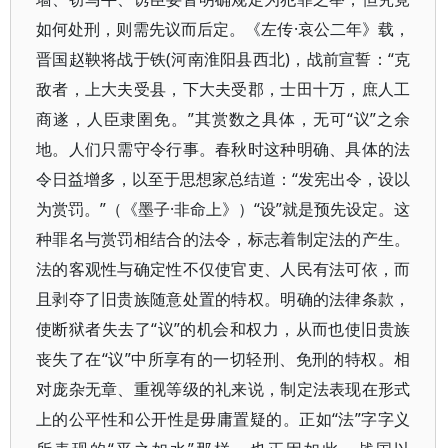
如何处刑，则需先议而后定。《左传·哀公二年》载，
晋国赵鞅将战于铁(河南淮阳县西北)，战前宣誓：“克
敌者，上大夫受县，下大夫受郡，士田十万，庶人工
商遂，人臣隶圉免。”其赏数之具体，无可“议”之余
地。人们只需守令行事。春秋时这种明确、具体的法
令日益增多，以至于思想家总结道：“发宪出令，设以
为赏罚。”（《墨子·非命上》）“设”就是预先设定。这
种罪名与赏罚相结合的法令，标志着制定法的产生。
法的客观性与确定性不仅使官吏、人民有法可依，而
且剥夺了旧贵族随意处置的特权。明确的法律条款，
使断狱者失去了“议”的机会和权力，从而也使旧贵族
丧失了在“议”中所享有的一切轻刑、免刑的特权。相
对庞杂无章、重视等级的礼来说，制定法表现在形式
上的公平性和公开性是毋庸置疑的。正如“法”字字义