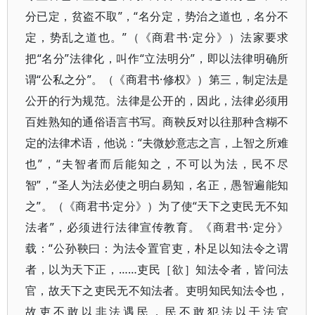
分已定，贫盗不取”，“名分定，势治之道也，名分不
定，势乱之道也。”（《商君书·定分》）法家要求
把“名分”法律化，叫作“立法明分”，即以法律明确所
谓“公私之分”。（《商君书·修权》）第三，制定法是
公开的行为规范。法律是公开的，因此，法律必须用
百姓熟知的通俗语言书写。商鞅反对以往那种含糊不
定的法律术语，他说：“夫微妙意志之言，上智之所难
也”，“夫智者而后能知之，不可以为法，民不尽
智”，“圣人为法必使之明白易知，名正，愚智遍能知
之”。（《商君书·定分》）为了使“天下之吏民无不知
法者”，必须进行法律宣传教育。《商君书·定分》
载：“公孙鞅曰：为法令置官吏，朴足以知法令之谓
者，以为天下正，……吏民［欲］知法令者，皆问法
官，故天下之吏民无不知法者。吏明知民知法令也，
故吏不敢以非法遇民，民不敢犯法以干法官