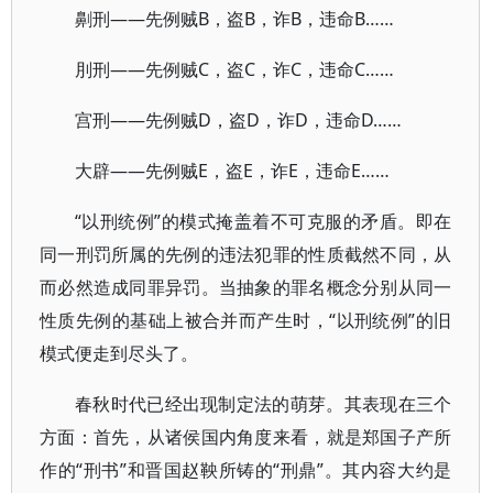
劓刑——先例贼B，盗B，诈B，违命B……
刖刑——先例贼C，盗C，诈C，违命C……
宫刑——先例贼D，盗D，诈D，违命D……
大辟——先例贼E，盗E，诈E，违命E……
“以刑统例”的模式掩盖着不可克服的矛盾。即在
同一刑罚所属的先例的违法犯罪的性质截然不同，从
而必然造成同罪异罚。当抽象的罪名概念分别从同一
性质先例的基础上被合并而产生时，“以刑统例”的旧
模式便走到尽头了。
春秋时代已经出现制定法的萌芽。其表现在三个
方面：首先，从诸侯国内角度来看，就是郑国子产所
作的“刑书”和晋国赵鞅所铸的“刑鼎”。其内容大约是