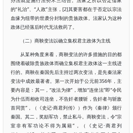
办法就是施行法勢术三结合。法家之所以否定儒家
的“礼治”、“人政”主张，[2]其要害都在于否定以宗法
血缘为纽带的世袭分封制的贵族政体。法家认为这种
政体已经落后时代无法救药了。
（二）商鞅变法以确立集权君主政体为主线
从某种角度来看，商鞅变法的许多措施的目的都
围绕着破除贵族政体而确立集权君主政体这一主线进
行的。商鞅在秦国先后主持过两次变法，是先秦法家
变法中成效最著者。第一次开始于公元前356年，主
要内容是：其一，“改法为律”，增加“连坐法”即“令民
为什伍而相收司连坐，不告奸者腰斩，告奸者与斩敌
首同赏”，（《史记·商君列传》）作为《秦律》颁行
秦国。其二，奖励军功，禁止私斗。商鞅变法，令“宗
室非有军功论不得为属籍”，（《史记·商君列