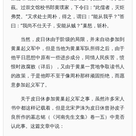
蓺。过崇文馆校书郎黄璞家，下令曰：“此儒者，灭炬
弗焚。”又求处士周朴，得之，谓曰：“能从我乎？”答
曰：“我尚不仕天子，安能从贼？”巢怒，斩朴。
当然，皮日休由于阶级的局限，并未自动参加到
黄巢起义军中，但是当他为黄巢军队所得之后，由于
他平日思想中原有一些进步成分，同情人民疾苦，愤
恨时政腐败（详后），又由于黄巢一贯地争取读书人
的政策，于是他即不至于像周朴那样顽固拒绝，而愿
意参加起义军了。
关于皮日休参加黄巢起义军之事，虽然许多宋人
书中都这样记载着，但是北宋尹洙为皮日休曾孙皮子
良所作的墓志铭（《河南先生文集》卷一五）中竟否
认此事。这篇文章中说：