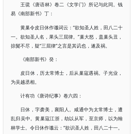
王谠《唐语林》卷二《文学门》所记与此同。钱
易《南部新书》丁：
“欲知圣人姓，田八二十
黄巢令皮日休作谶词云：
一。欲知圣人名，果头三屈律。”巢大怒，盖巢头丑，
掠鬓不尽，疑“三屈律”之言是其讥也，遂及祸。
《南部新书》癸：
皮日休，历太常博士，后从巢寇遇祸。子光业，
为吴越丞相。
计有功《唐诗纪事》卷六四：
日休，字袭美，襄阳人。咸通中为太常博士，遭
乱归吴中。黄巢寇江浙，劫以从军，至京师，以为翰
“欲识圣人姓，田八二十一。
林学士。令日休作谶云：