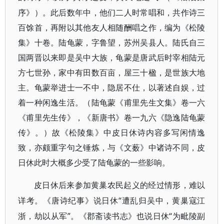
序》）。此后数年中，他们二人时常唱和，共作诗三
百馀首，再附以其他友人相随酬唱之作，编为《松陵
集》十卷。陆龟蒙，字鲁望，苏州吴县人。陆氏自三
国两晋以来即是吴中大族，龟蒙是唐武后时宰相陆元
方七世孙，家中有田数百亩，屋三十楹，是世族大地
主。龟蒙举进士一不中，隐居不仕，以著述自娱，过
着一种闲逸生活。（陆龟蒙《甫里先生文集》卷一六
《甫里先生传》，《新唐书》卷一九六《隐逸陆龟蒙
传》。）故《松陵集》中皮日休诗内容多写闲情逸
致，亦颇重字句之锤炼，与《文薮》中诸诗不同，皮
日休此时大概多少受了陆龟蒙的一些影响。
皮日休后来参加黄巢农民起义的经过情形，难以
“遭乱归吴中，黄巢寇江
详考。《唐诗纪事》说日休
浙，劫以从军”。《郡斋读书志》也说日休“为毗陵副