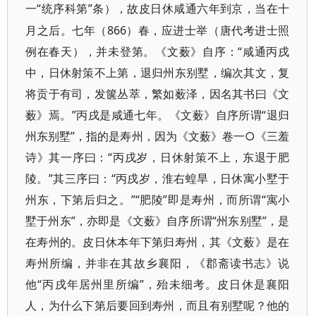
“统序科第”条），故皮日休咸通六年到京，当在十
一
月之后。七年（866）春，应进士举（唐代考进士照
例在春天），并未登第。《文薮》自序：“咸通丙戌
中，日休射策不上第，退归州东别墅，编次其文，复
将贡于有司，发箧丛萃，繁如薮泽，因名其书曰《文
薮》焉。”丙戌是咸通七年。《文薮》自序所谓“退归
州东别墅”，指的是寿州，因为《文薮》卷一○《三羞
诗》其一序曰：“丙戌岁，日休射策不上，东退于肥
陵。”其三序曰：“丙戌岁，淮右蝗旱，日休寓小墅于
州东，下第后归之。”“肥陵”即是寿州，而所谓“寓小
墅于州东”，亦即是《文薮》自序所谓“州东别墅”，是
在寿州的。皮日休本年下第归寿州，其《文薮》是在
寿州所编，并非在其故乡襄阳，《郡斋读书志》说
他“丙戌年居州里所编”，殆未细考。皮日休是襄阳
人，为什么下第后要回到寿州，而且有别墅呢？他的