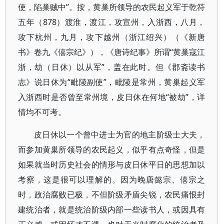
使，陷巢贼中”。按，黄巢所领导的农民起义军于乾符
五年（878）渡淮，渡江，攻宣州，入浙西，八月，
攻下杭州，九月，攻下越州（浙江绍兴）（《新唐
书》卷九《僖宗纪》），《唐诗纪事》所谓“黄巢寇江
浙，劫（日休）以从军”，盖在此时。但《郡斋读书
志》说日休为“毗陵副使”，毗陵是常州，黄巢起义军
入浙西时是否曾至常州境，皮日休在何地“被劫”，详
情均不可考。
皮日休以一个曾中进士为官的地主阶级士大夫，
而参加黄巢所领导的农民起义，似乎有点奇怪，但是
如果就当时历史社会的情形与皮日休平日的思想加以
考察，这是很可以理解的。因为晚唐懿宗、僖宗之
时，政治腐败已极，不但阶级矛盾尖锐，农民痛恨封
建统治者，就是统治阶级内部一些读书人，或因具有