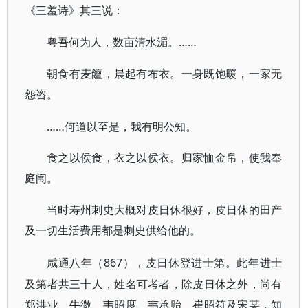
《三羞诗》其三说：
……
粤吾何为人，数亩清水湄。
朝食有麦饘，晨起有布衣。一身既饱暖，一家无
怨咨。
……何道以至是，我有明公知。
食之以侯食，衣之以侯衣。归家恤金帛，使我奉
庭闱。
当时寿州刺史大概对皮日休很好，皮日休的田产
及一切生活费用都是刺史供给他的。
867），皮日休登进士第。此年进士
咸通八年（
及第者共三十人，姓名可考者，除皮日休之外，尚有
郑洪业、牛徽、韦昭度、韦承贻、崔昭符及宋某，知