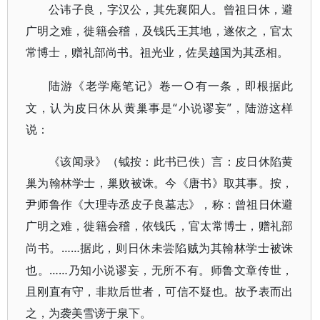
公讳子良，字汉公，其先襄阳人。曾祖日休，避
广明之难，徙籍会稽，及钱氏王其地，遂依之，官太
常博士，赠礼部尚书。祖光业，佐吴越国为其丞相。
○有一条，即根据此
陆游《老学庵笔记》卷一
文，认为皮日休从黄巢事是“小说谬妄”，陆游这样
说：
《该闻录》（钺按：此书已佚）言：皮日休陷黄
巢为翰林学士，巢败被诛。今《唐书》取其事。按，
尹师鲁作《大理寺丞皮子良墓志》，称：曾祖日休避
广明之难，徙籍会稽，依钱氏，官太常博士，赠礼部
……据此，则日休未尝陷贼为其翰林学士被诛
尚书。
也。……乃知小说谬妄，无所不有。师鲁文章传世，
且刚直有守，非欺后世者，可信不疑也。故予表而出
之，为袭美雪谤于泉下。