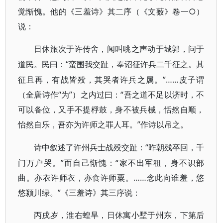
觉惭愧。他的《三羞诗》其二序（《文薮》卷一○）
说：
日休旅次于许传舍，闻叫咷之声动于城郭，问于
“蛮围我交趾，奉诏征许兵二千征之。其
道民。民曰：
征且再，有战皆殁，其哭者许兵之属。”……皮子谓
（全唐诗作“为”）之内过曰：“吾之道不足以济时，不
可以备位，又手不提桴鼓，身不被兵械，恬然自顺，
怡然自乐，吾亦为许师之罪人耳。”作诗以吊之。
“昨朝残卒回，千
诗中叙述了许州兵士战殁交趾：
门万户哭。”而自己惭愧：“家不出军租，身不识部
曲。亦衣许师衣，亦食许师粟。……念此向谁羞，悠
悠颍川绿。”《三羞诗》其三序说：
丙戌岁，淮右蝗旱，日休寓小墅于州东，下第后