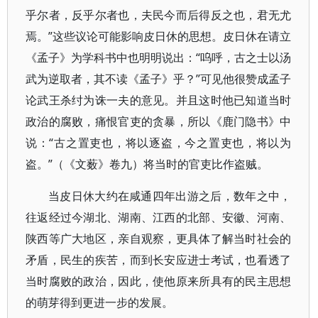
乎尔者，反乎尔者也，夫民今而后得反之也，君无尤
焉。”这些议论可能影响皮日休的思想。皮日休在请立
《孟子》为学科书中也明明说出：“呜呼，古之士以汤
武为逆取者，其不读《孟子》乎？”可见他很赞成孟子
论武王杀纣为诛一夫的意见。并且这时他已知道当时
政治的腐败，痛恨官吏的贪暴，所以《鹿门隐书》中
说：“古之置吏也，将以逐盗，今之置吏也，将以为
盗。”（《文薮》卷九）将当时的官吏比作盗贼。
当皮日休大约在咸通四年出游之后，数年之中，
往返经过今湖北、湖南、江西的北部、安徽、河南、
陕西等广大地区，亲自观察，更具体了解当时社会的
矛盾，民生的疾苦，而到长安应进士考试，也看透了
当时腐败的政治，因此，使他原来所具有的民主思想
的萌芽得到更进一步的发展。