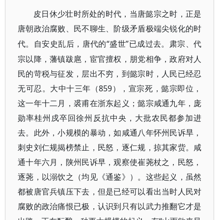
皮日休少壮时所处的时代，当唐懿宗之时，正是
唐朝政治腐败、民不聊生、阶级矛盾极端尖锐化的时
“盛世”已成过去。肃宗、代
代。自安史乱后，唐代的
宗以降，藩镇跋扈，宦官擅权，朋党相争，政府对人
民的苛税与征发，层出不穷，到懿宗时，人民已经忍
无可忍。大中十三年（859），宣宗死，懿宗即位，
这一年十二月，裘甫在浙东起义；懿宗咸通九年，庞
勋率桂州戍卒回徐州反抗中央，大批农民都参加进
去。此外，小规模的暴动，如咸通八年怀州民诉旱，
刺史刘仁规揭榜禁止，民怒，逐仁规，掠其家赀。咸
通十年六月，陕州民诉早，观察使崔荛杖之，民怒，
逐荛，以溺饮之（均见《通鉴》）。这些起义，虽然
都被唐官兵镇压下去，但是已经可以看出当时人民对
腐败的政治痛恨已极，认识到只有以武力推翻它才是