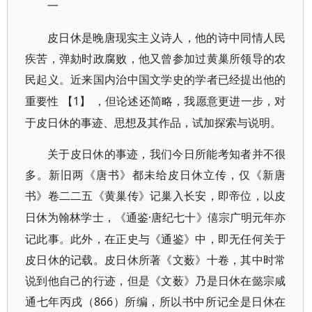
一
皮日休是晚唐现实主义诗人，他的诗中同情人民
疾苦，弹劾时政腐败，他又曾参加过黄巢所领导的农
民起义。近来国内治中国文学史的学者已经提出他的
【1】 ，但论述还简略，我愿意更进一步，对
重要性
于皮日休的事迹、思想及其作品，试加探索与说明。
关于皮日休的事迹，我们今日所能考知者并不很
多。新旧两《唐书》都未给皮日休立传，仅《新唐
书》卷二二五《黄巢传》记巢入长安，即帝位，以皮
·唐纪七十》僖宗广明元年亦
日休为翰林学士，《通鉴
记此事。此外，在正史与《通鉴》中，即无任何关于
皮日休的记载。皮日休所著《文薮》十卷，其中时常
说到他自己的行迹，但是《文薮》乃是日休在懿宗咸
通七年丙戌（866）所编，所以书中所记全是日休在