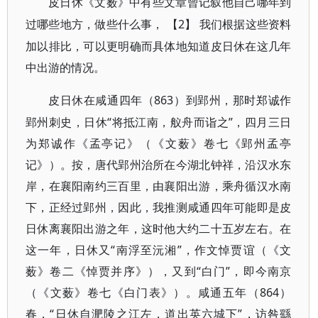
皮日休《文薮》中有些文章曾记叙他自己哪年到
【2】 我们根据这些资料
过哪些地方，做些什么事，
加以排比，可以更明确而具体地知道皮日休在这几年
中出游的情况。
863）到郢州，那时郑诚作
皮日休在咸通四年（
郢州刺史，日休“将抵江南，舣舟而诣之”，四月三日
为郑诚作《孟亭记》（《文薮》卷七《郢州孟亭
记》）。按，唐代郢州治所在今湖北钟祥，沿汉水东
岸，在襄阳南约三百里，由襄阳出游，乘舟循汉水南
下，正经过郢州，因此，我推测咸通四年可能即是皮
日休离襄阳出游之年，这时他大约二十五岁左右。在
这一年，日休又“南浮至沅湘”，作文悼贾谊（《文
薮》卷二《悼贾并序》），又到“白门”，即今南京
（《文薮》卷七《白门表》）。咸通五年（864）
春，“日休自淝陵之江左，道出英六城下”，访咎繇