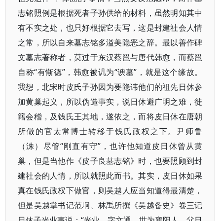
志铭照例是根据死者子孙供给的材料，虽然明知其中
有不实之处，也只好根据它去写，这是封建社会人情
之常，所以自来墓志铭多溢美隐恶之辞。最以善作碑
文墓志著称者，莫过于东汉蔡邕与唐代韩愈，而蔡邕
自称“有惭德”，韩愈被讥为“谀墓”，就是这个缘故。
我想，北宋时皮氏子孙因为要隐讳他们的祖先日休参
加黄巢起义，所以伪造事实，说日休避广明之难，徙
籍会稽，及钱氏王其地，遂依之，而将皮日休在唐朝
所做的官太常博士转移于钱氏政权之下。尹师鲁
（洙）尽管“刚直有守”，也许他知道皮日休曾从黄
巢，但是当他作《皮子良墓志铭》时，也要照顾到封
建社会的人情，所以就照此而书。其实，皮日休如果
真在钱氏政权下做官，则吴越人应当知道得最清楚，
但是吴越掌书记范坰、林禹所撰《吴越备史》卷三记
日休子光业事说：“光业，字文通，世为襄阳人。父日