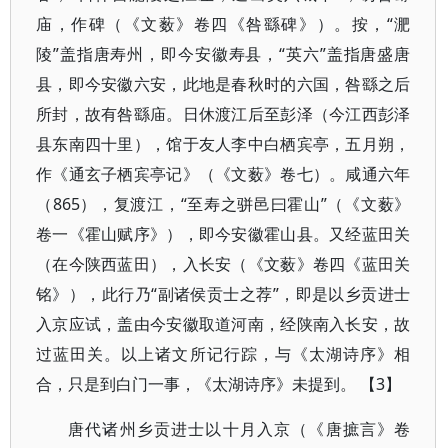
庙，作碑（《文薮》卷四《咎繇碑》）。按，“淝
陵”盖指唐寿州，即今安徽寿县，“英六”盖指唐盛唐
县，即今安徽六安，此地是春秋时的六国，咎繇之后
所封，故有咎繇庙。日休渡江后至彭泽（今江西彭泽
县东南四十里），馆于友人李中白栖宾亭，五月朔，
作《通玄子栖宾亭记》（《文薮》卷七）。咸通六年
（865），复渡江，“至寿之骈邑曰霍山”（《文薮》
卷一《霍山赋序》），即今安徽霍山县。又经蓝田关
（在今陕西蓝田），入长安（《文薮》卷四《蓝田关
铭》），此行乃“副诸侯贡士之荐”，即是以乡贡进士
入京应试，盖由今安徽取道河南，经陕南入长安，故
过蓝田关。以上诸文所记行踪，与《太湖诗序》相
合，只是到白门一事，《太湖诗序》未提到。 【3】
唐代诸州乡贡进士以十月入京（《唐摭言》卷