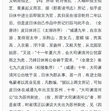
义响应仙芝。 【4】 所谓“乾符丧乱”，大概即指王仙
芝、黄巢起义而言。据《郡斋读书志》所记，似乎皮
日休中进士后即留京为官，其归吴在僖宗乾符二年以
后。但是皮日休自己作品中所记行踪与此不合。《全
唐诗》皮日休诗三《太湖诗序》：“咸通九年，自京东
游，复得宿太华，乐荆山，赏女几，度轘 辕，穷嵩
高，入京索，浮汴渠，至扬州，又航天堑，从北固至
姑苏。”又说：“十一年夏六月，会大司谏清河公忧霖
雨之为患，乃择日休将公命祷于震泽。”《全唐文》卷
七九六皮日休《松陵集序》：“（咸通）十年，大司谏
清河公出牧于吴，日休为郡从事。居一月，有进士陆
龟蒙者以其业见造，凡数编。”据以上两文所记，可知
皮日休在咸通九年出京至苏州，十年，“大司谏清河
公”出为苏州刺史。（按，所谓“大司谏清河公”者，即
是崔璞，时崔璞正以谏议大夫出为苏州刺史，见《四