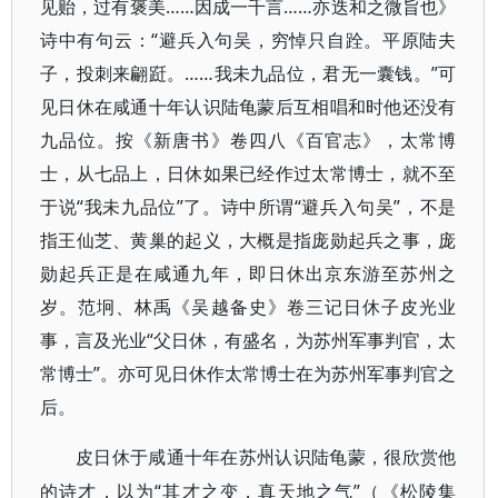
见贻，过有褒美……因成一千言……亦迭和之微旨也》
诗中有句云：“避兵入句吴，穷悼只自跧。平原陆夫
子，投刺来翩跹。……我未九品位，君无一囊钱。”可
见日休在咸通十年认识陆龟蒙后互相唱和时他还没有
九品位。按《新唐书》卷四八《百官志》，太常博
士，从七品上，日休如果已经作过太常博士，就不至
于说“我未九品位”了。诗中所谓“避兵入句吴”，不是
指王仙芝、黄巢的起义，大概是指庞勋起兵之事，庞
勋起兵正是在咸通九年，即日休出京东游至苏州之
岁。范坰、林禹《吴越备史》卷三记日休子皮光业
事，言及光业“父日休，有盛名，为苏州军事判官，太
常博士”。亦可见日休作太常博士在为苏州军事判官之
后。
皮日休于咸通十年在苏州认识陆龟蒙，很欣赏他
“其才之变，真天地之气”（《松陵集
的诗才，以为