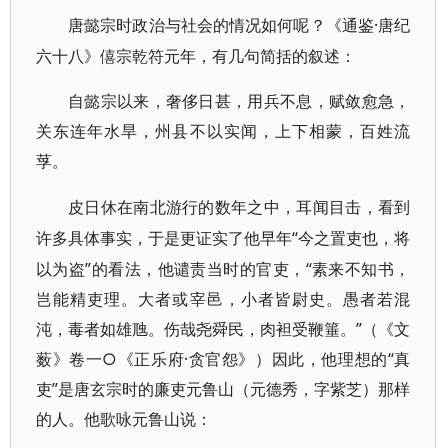
·唐纪
唐懿宗时政治与社会的情况如何呢？《通鉴
六十八》僖宗乾符元年，有几句简括的叙述：
自懿宗以来，奢侈日甚，用兵不息，赋敛愈急，
关东连年水旱，州县不以实闻，上下相蒙，百姓流
莩。
皮日休在南北游行的数年之中，耳闻目击，看到
“今之置吏也，将
许多具体事实，于是更证实了他早年
以为盗”的看法，他谴责当时的官吏，“素来不知书，
岂能精吏理。大者或宰邑，小者皆尉史。愚者若混
沌，毒者如雄虺。伤哉尧舜民，肉袒受鞭箠。”（《文
薮》卷一○《正乐府·贪官怨》）因此，他理想的“真
吏”是唐玄宗时的廉吏元鲁山（元德秀，字紫芝）那样
的人。他歌咏元鲁山说：