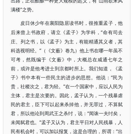
出路，正在酝酿一种更大规模的起义，有“山雨欲来风
满楼”之势。
皮日休少年在襄阳隐居读书时，很推重孟子，他
“命有司去
后来曾上书政府，请立《孟子》为学科，
庄、列之书，以《孟子》为主，有能精通其义者，其
科选视明经。”（《文薮》卷九）他上书在哪一年虽不
可考，然既编于《文薮》中，大概总在咸通七年之
前，或许是他考进士到京都时所上。我们知道，《孟
子》书中本有一些民主的进步的思想。他说：“民为
贵，社稷次之，君为轻。”在一个国家中，应以人民为
主体，君主是次要的。因此，孟子认为，一个残暴虐
民的君主，臣下可以起来杀掉他，并无罪过，不算弑
君，所以他论到周武王之杀纣，说：“闻诛一夫纣矣，
未闻弑君也。”孟子又认为，君主平日对人民残暴，人
民有机会时，可以加以报复，这是合理的，所谓：“出