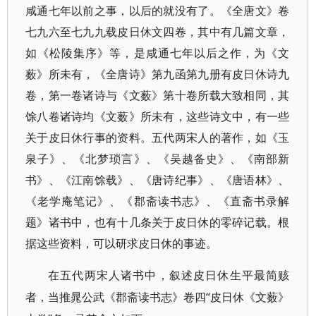
咸通七年以前之事，以后的就没有了。《全唐文》卷
七九六至七九九载皮日休文四卷，其中有几篇文章，
如《松陵集序》等，是咸通七年以后之作，为《文
薮》所未有，《全唐诗》第九函第九册有皮日休诗九
卷，第一卷诸诗与《文薮》第十卷所载大致相同，其
馀八卷诸诗均《文薮》所未有，这些诗文中，有一些
关于皮日休行事的资料。五代两宋人的著作，如《玉
泉子》、《北梦琐言》、《吴越备史》、《南部新
书》、《江南馀载》、《唐诗纪事》、《唐语林》、
《老学庵笔记》、《郡斋读书志》、《直斋书录解
题》诸书中，也有十几条关于皮日休的零碎记载。根
据这些资料，可以研求皮日休的事迹。
在五代两宋人诸书中，叙述皮日休生平最简赅
“皮日休《文薮》
者，当推晁公武《郡斋读书志》卷四