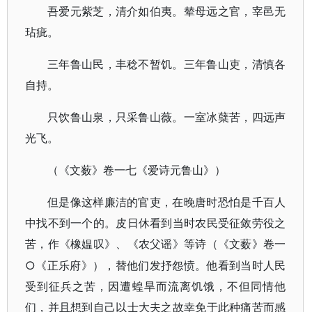
吾爱元紫芝，清介如伯夷。辇母远之官，宰邑无
玷疵。
三年鲁山民，丰稔不暂饥。三年鲁山吏，清慎各
自持。
只饮鲁山泉，只采鲁山薇。一室冰蘖苦，四远声
光飞。
（《文薮》卷一七《爱诗元鲁山》）
但是像这样廉洁的官吏，在晚唐时恐怕是千百人
中找不到一个的。皮日休看到当时农民受征敛劳役之
苦，作《橡媪叹》、《农父谣》等诗（《文薮》卷一
○《正乐府》），替他们发抒怨愤。他看到当时人民
受到征兵之苦，因遭蝗旱而流离饥饿，不但同情他
们，并且想到自己以士大夫之故幸免于此种痛苦而感