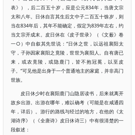
表》），后二百五十岁，应是公元834年，当唐文宗
太和八年。日休自言其生后文中子二百五十馀岁，则
当在834年后，其年不能确定，假定为839年左右，约
当文宗开成末。皮日休在《皮子世录》（《文薮》卷
一○）中自叙其先世说：“日休之世，以远祖襄阳太
守，子孙因家襄阳之竟陵，世世为襄阳人。自有唐已
来，或农竟陵，或隐鹿门，皆不抱冠冕，以至皮
子。”可见他是出身于一个普通地主的家庭，并非高门
世族。
皮日休少时在襄阳鹿门山隐居读书，后来就离开
故乡出游。出游在哪年，难以确考（可能是在咸通四
年，详后）。游行的路线与经过的地方，在他的《太
湖诗序》（《全唐诗》皮日休诗三）中有很清楚的一
段叙述：