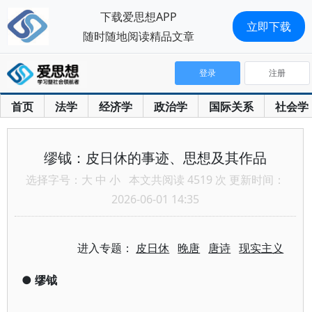
下载爱思想APP
立即下载
随时随地阅读精品文章
登录
注册
首页
法学
经济学
政治学
国际关系
社会学
缪钺：皮日休的事迹、思想及其作品
选择字号：
大
中
小
本文共阅读 4519 次 更新时间：
2026-06-01 14:35
进入专题：
皮日休
晚唐
唐诗
现实主义
●
缪钺