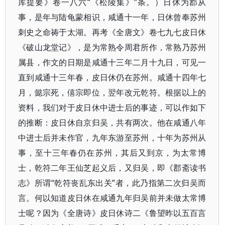
库提要》卷一八六“《松陵集》”条。）日休为郡从
事，是年与陆龟蒙相识，咸通十一年，日休曾奉苏州
刺史之命祷于太湖。再考《全唐文》卷七九七皮日休
《破山龙堂记》，是为常熟令周君所作，常熟乃苏州
属县，作文的日期是咸通十三年二月十九日，可见一
直到咸通十三年春，皮日休仍在苏州。咸通十四年七
月，懿宗死，僖宗即位，翌年改元乾符。根据以上的
资料，我们对于皮日休中进士后的事迹，可以作如下
的推断：皮日休自京归吴，共有两次。他在咸通八年
中进士后并未作官，九年东游至苏州，十年为苏州从
事，至十三年春仍在苏州，其后又到京，为太常博
士，乾符二年王仙芝起义后，又归吴，即《郡斋读书
志》所谓“乾符丧乱东出关”者，此乃指第二次归吴而
言。何以知道皮日休在咸通九年归吴前并未做太常博
士呢？因为《全唐诗》皮日休诗二《鲁望昨以五百言