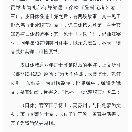
贡举者为礼部侍郎郑愚（徐松《登科记考》卷二
三）。皮日休登进士第之后，有两段故事。其一见于
孙光宪《北梦琐言》卷二，记日休榜末登第，主考官
郑愚与日休谐谑事；其一见于《玉泉子》，记曲江宴
时，同年崔昭符嘲笑日休事，以无关宏旨，不录。读
者欲知其详，可检原书。
皮日休咸通八年进士登第以后的事迹，上文所引
“为著作佐郎，太常博士。乾符
《郡斋读书志》说他：
丧乱，东出关，为毗陵副使，陷巢贼中，贼遣为谶
文，疑其讥己，遂害之。”此外，《北梦琐言》卷二：
（日休）官至国子博士，寓苏州，与陆龟蒙为文
友，著《文薮》十卷，《皮子》三卷，黄寇中遇害，
其子为钱尚父吴越相。