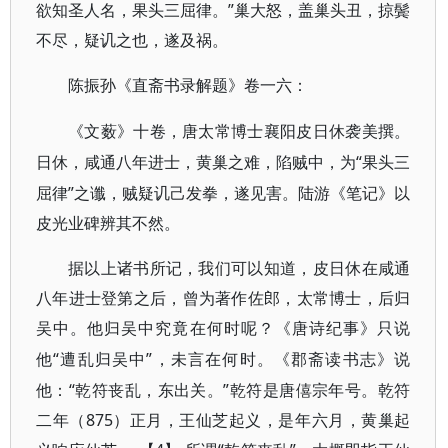
欲知圣人名，果头三屈律。”巢大怒，盖巢头丑，掠鬓
不尽，疑讥之也，遂及祸。
陈振孙《直斋书录解题》卷一六：
《文薮》十卷，唐太常博士襄阳皮日休袭美撰。
“果头三
日休，咸通八年进士，黄巢之难，陷贼中，为
屈律”之谶，贼疑讥己发拳，遂见害。陆游《笔记》以
皮光业碑辨其不然。
据以上诸书所记，我们可以知道，皮日休在咸通
八年进士登第之后，曾为著作佐郎，太常博士，后归
吴中。他归吴中究竟在何时呢？《唐诗纪事》只说
“遭乱归吴中”，未言在何时。《郡斋读书志》说
他
他：“乾符丧乱，东出关。”乾符是唐僖宗年号。乾符
二年（875）正月，王仙芝起义，是年六月，黄巢起