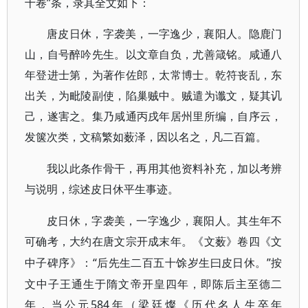
十卷”条，录其全文如下：
唐皮日休，字袭美，一字逸少，襄阳人。隐鹿门
山，自号醉吟先生。以文章自负，尤善箴铭。咸通八
年登进士第，为著作佐郎，太常博士。乾符丧乱，东
出关，为毗陵副使，陷巢贼中。贼遣为谶文，疑其讥
己，遂害之。集乃咸通丙戌年居州里所编，自序云，
发箧次类，文稿繁如薮泽，因以名之，凡二百篇。
我以此条作骨干，再用其他资料补充，加以考辨
与说明，综述皮日休平生事迹。
皮日休，字袭美，一字逸少，襄阳人。其生年不
可确考，大约在唐文宗开成末年。《文薮》卷四《文
“后先生二百五十馀岁生曰皮日休。”按
中子碑序》：
文中子王通生于隋文帝开皇四年，即陈后主至德二
年，当公元584年（梁廷燦《历代名人生卒年