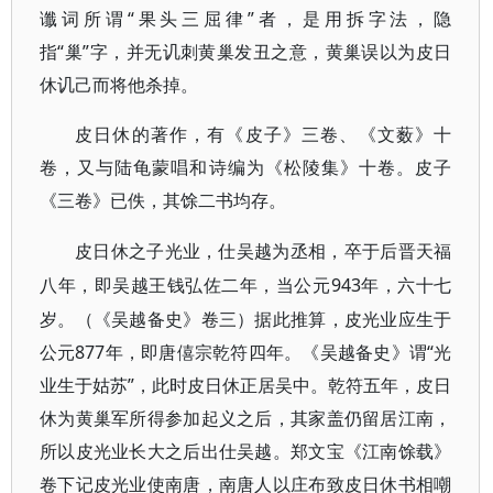
谶词所谓“果头三屈律”者，是用拆字法，隐
指“巢”字，并无讥刺黄巢发丑之意，黄巢误以为皮日
休讥己而将他杀掉。
皮日休的著作，有《皮子》三卷、《文薮》十
卷，又与陆龟蒙唱和诗编为《松陵集》十卷。皮子
《三卷》已佚，其馀二书均存。
皮日休之子光业，仕吴越为丞相，卒于后晋天福
943年，六十七
八年，即吴越王钱弘佐二年，当公元
岁。（《吴越备史》卷三）据此推算，皮光业应生于
公元877年，即唐僖宗乾符四年。《吴越备史》谓“光
业生于姑苏”，此时皮日休正居吴中。乾符五年，皮日
休为黄巢军所得参加起义之后，其家盖仍留居江南，
所以皮光业长大之后出仕吴越。郑文宝《江南馀载》
卷下记皮光业使南唐，南唐人以庄布致皮日休书相嘲