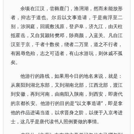
余顷在江汉，尝耨鹿门，渔泂湖，然而未能放形
者，抑志于道也。尔后以文事造请，于是南浮至二
别，涉洞庭，回观敷浅原，登庐阜，济九江，由天柱
抵霍岳，又自箕颍转樊邓，陟商颜，入蓝关。凡自江
汉至于京，干者十数侯，绕者二万里，道之不行者，
有困辱危殆，志之可适者，有山水游玩，则休戚不孤
矣。
他游行的路线，如果用今日的地名来说，就是：
从襄阳到湖北东部，又到湖南北部，江西北部，渡江
到安徽，再到河南，由南阳入陕南，到西安，即唐代
“以文事造请”，即是拿
的京都长安。他游行的目的是
他的作品进谒当道，以求晋身之阶，以便于入京考进
士，这几乎是唐代读书人照例要做的事情。