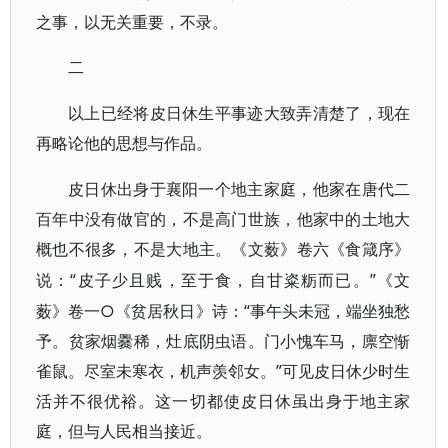
之事，以无关重要，不录。
二
以上已经将皮日休生平事迹大致弄清楚了，现在
再略论他的思想与作品。
皮日休出身于襄阳一个地主家庭，他家在唐代二
百年中没有做官的，不是高门世族，他家中的土地大
概也不很多，不是大地主。《文薮》卷六《食箴序》
“皮子少且贱，至于食，自甘粢粝而已。”《文
说：
薮》卷一○《贫居秋日》诗：“事午头未冠，端坐独愁
予。贫家烟爨稀，灶底阴虫语。门小愧车马，廪空惭
雀鼠。尽室未寒衣，机声羡邻女。”可见皮日休少时生
活并不很优裕。这一切都使皮日休虽出身于地主家
庭，但与人民相当接近。