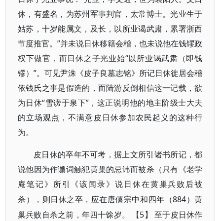
休，有盛名，为苏州军事判官，太常博士。光业生于
姑苏，十岁能属文，及长，以所业谒武肃，累署浙西
节度推官。”并未说日休移籍会稽，也未说他在钱镠政
权下做官，而日休之子光业始“以所业谒武肃（即钱
镠）”。可见尹洙《皮子良墓志铭》所记日休徙居会稽
依钱氏之事是假造的，而陆游反倒相信这一记载，欲
为日休“雪谤于泉下”，这正说明他的地主阶级士大夫
的立场观点，不满意皮日休参加农民起义的这种行
为。
皮日休的卒年不可考，据上文所引诸书所记，都
说他因为作谶词触犯黄巢的忌讳而被杀（只有《老学
庵笔记》所引《该闻录》说日休在黄巢兵败后被
884）黄
杀），则日休之卒，应在唐僖宗中和四年（
巢兵败自杀之前，年四十馀岁。 【5】 至于皮日休作