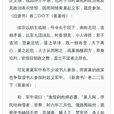
正义感，或因怀才不遇，也对于当时腐化的统治者及
其政治表示愤恨，因而同情黄巢起义军，愿意参加。
○○下《黄巢传》：
《旧唐书》卷二
僖宗以幼主临朝，号令出于臣下，南衙北司，迭
相矛盾，以至九流浊乱，时多朋党，小人谗胜，君子
道消，贤豪忌愤。退之草泽，既一朝有变，天下离
心，巢之起也，人士从而附之，或巢驰檄四方，章奏
论列，皆指目朝政之弊，盖士不逞者之辞也。
可见黄巢军中有不少读书人参加，而黄巢的政策
也争取读书人参加到起义军中。《新唐书》卷二二五
下《黄巢传》：
“逢儒则肉师必覆。”巢入闽，俘
初，军中谣曰：
民绐称儒者，皆释，时六年三月也。儳路围福州，观
察使韦岫战不胜，弃城遁。贼入之，焚室庐，杀人如