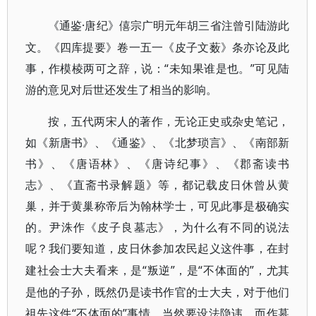
·唐纪》僖宗广明元年胡三省注曾引陆游此
《通鉴
文。《四库提要》卷一五一《皮子文薮》条亦论及此
事，作模棱两可之辞，说：“未知果谁是也。”可见陆
游的意见对后世还发生了相当的影响。
按，五代两宋人的著作，无论正史或杂史笔记，
如《新唐书》、《通鉴》、《北梦琐言》、《南部新
书》、《唐语林》、《唐诗纪事》、《郡斋读书
志》、《直斋书录解题》等，都记载皮日休曾从黄
巢，并于黄巢称帝后为翰林学士，可见此事是极确实
的。尹洙作《皮子良墓志》，为什么有不同的说法
呢？我们要知道，皮日休参加农民起义这件事，在封
“叛逆”，是“不体面的”，尤其
建社会士大夫看来，是
是他的子孙，既然仍是读书作官的士大夫，对于他们
祖先这件“不体面的”事情，当然要设法隐讳，而作墓