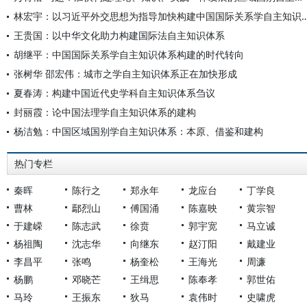
林宏宇：以习近平外交思想为指导加快构建中国国际
王贵国：以中华文化助力构建国际法自主知识体系
胡继平：中国国际关系学自主知识体系构建的时代转向
张树华 邵宏伟：城市之学自主知识体系正在加快形成
夏春涛：构建中国近代史学科自主知识体系刍议
封丽霞：论中国法理学自主知识体系的建构
杨洁勉：中国区域国别学自主知识体系：本原、借鉴和建构
热门专栏
秦晖
陈行之
郑永年
龙应台
丁学良
曹林
鄢烈山
傅国涌
陈嘉映
黄宗智
于建嵘
陈志武
徐贲
郭宇宽
马立诚
杨祖陶
沈志华
向继东
赵汀阳
戴建业
李昌平
张鸣
杨奎松
王海光
周濂
杨鹏
邓晓芒
王缉思
陈奉孝
郭世佑
马玲
王振东
狄马
袁伟时
史啸虎