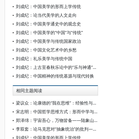
刘成纪：中国美学的形而上学传统
刘成纪：论当代美学的人文走向
刘成纪：中国美学通史中的观念史
刘成纪：中国美学的“中国”与“传统”
刘成纪：中国美学与传统国家政治
刘成纪：中国文化艺术中的乡愁
刘成纪：礼乐美学与传统中国
刘成纪：上古至春秋乐论中的“乐与神通”问题
刘成纪：中国精神的传统基源与现代转换
相同主题阅读
梁议众：论康德的“我在思维”：经验性与先天性何以不相容
宋志明：中国哲学思维方式：形而中学与形而上学之交融
郑泽绵：宇宙吾心，万物皆备——陆象山的无穷形而上学
李双套：论马克思对“抽象统治”的批判——兼论中国式现代化的超越性
刘成纪：中国美学的形而上学传统