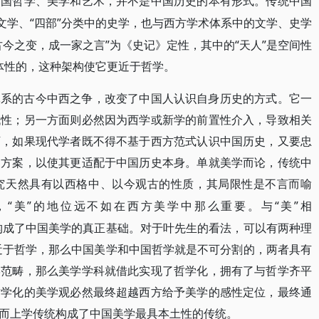
中国哲学、美学和艺术，并不是中国历史的本有形式。传统中国
的文学、“四部”分类中的史学，也与西方学术体系中的文学、史学
今之变，成一家之言”为《史记》定性，其中的“天人”是空间性
主体性的，这种架构使它更近于哲学。
体系的古今中西之争，改变了中国人认识自身历史的方式。它一
代性；另一方面则必然因为西学或新学的前置性介入，导致相关
下，如果现代学者既不得不基于西方范式认识中国历史，又要忠
中方案，以使其更适配于中国历史本身。单就美学而论，传统中
究天然具有以西格中、以今观古的性质，其局限性是不言而喻
“美”的地位远不如在西方美学中那么重要。与“美”相
，
神”等，才构成了中国美学的真正基础。对于叶先生的看法，可以有两种理
等更近于哲学，那么中国美学和中国哲学就是不可分割的，两者具有
学范畴，那么美学学科就借此实现了哲学化，拥有了与哲学齐平
哲学化的美学观必然最终超越西方给予美学的感性定位，最终通
而上学传统构成了中国美学最具本土性的传统。