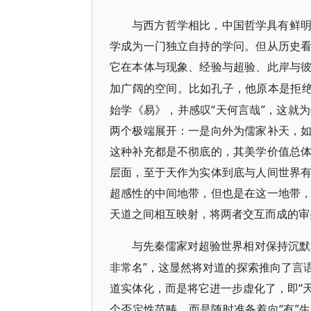
与西方哲学相比，中国哲学具有鲜
学成为一门独立自持的学问。但从历史
它在本体与现象、经验与超验、此岸与
加广阔的空间。比如孔子，他原本是拒
始学《易》，并感叹“天何言哉”，这就
两个极端展开：一是向外为儒家补天，
这种补充都是不彻底的，其美学价值总
层面，至于天作为实体到底与人间世界
超感性的中间地带，但也是在这一地带
天道之间相互映射，将两者交互而成的审
与先秦儒家对超验世界相对保持沉默
非常名”，这显然将对道的探索推向了言
道实体化，而是将它进一步虚化了，即“天
个否定性范畴，而是随时准备着向“有”