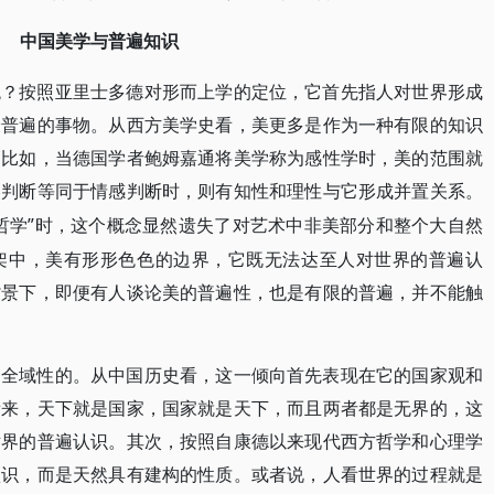
中国美学与普遍知识
统？按照亚里士多德对形而上学的定位，它首先指人对世界形成
最普遍的事物。从西方美学史看，美更多是作为一种有限的知识
。比如，当德国学者鲍姆嘉通将美学称为感性学时，美的范围就
美判断等同于情感判断时，则有知性和理性与它形成并置关系。
哲学”时，这个概念显然遗失了对艺术中非美部分和整个大自然
架中，美有形形色色的边界，它既无法达至人对世界的普遍认
背景下，即便有人谈论美的普遍性，也是有限的普遍，并不能触
是全域性的。从中国历史看，这一倾向首先表现在它的国家观和
看来，天下就是国家，国家就是天下，而且两者都是无界的，这
世界的普遍认识。其次，按照自康德以来现代西方哲学和心理学
认识，而是天然具有建构的性质。或者说，人看世界的过程就是