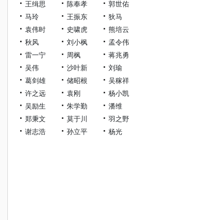
王缉思
陈奉孝
郭世佑
马玲
王振东
狄马
袁伟时
史啸虎
熊培云
秋风
刘小枫
孟令伟
雷一宁
周枫
蒋兆勇
吴伟
沙叶新
刘瑜
葛剑雄
储昭根
吴稼祥
许之远
袁刚
杨小凯
吴励生
朱学勤
潘维
郑秉文
莫于川
羽之野
谢志浩
孙立平
杨光