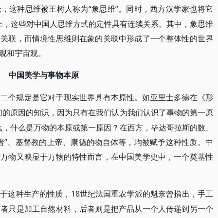
“象思维”。同时，西方汉学家也将它
论，这种思维被王树人称为
实上，这些对中国人思维方式的定性具有连续关系。其中，象思维
的关联，而情境性思维则在象的关联中形成了一个整体性的世界
观和宇宙观。
中国美学与事物本原
第二个规定是它对于现实世界具有本原性。如亚里士多德在《形
初的原因的知识，因为只有在我们认为我们认识了事物的第一原
么，什么是万物的本原或第一原因？在西方，毕达哥拉斯的数、
者”、基督教的上帝、康德的物自体等，均被赋予这种性质。中
于万物又映显于万物的特性而言，在中国美学史中，一个奠基性
18世纪法国重农学派的魁奈曾指出，手工
关于这种生产的性质，
前者只是加工自然材料，后者则是把产品从一个人传递到另一个