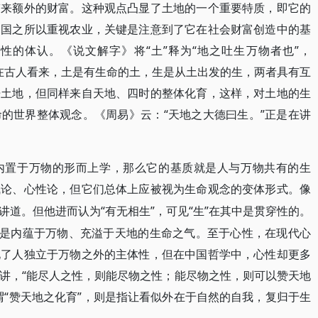
带来额外的财富。这种观点凸显了土地的一个重要特质，即它的
中国之所以重视农业，关键是注意到了它在社会财富创造中的基
性的体认。《说文解字》将“土”释为“地之吐生万物者也”，
。在古人看来，土是有生命的土，生是从土出发的生，两者具有互
开土地，但同样来自天地、四时的整体化育，这样，对土地的生
的世界整体观念。《周易》云：“天地之大德曰生。”正是在讲
内置于万物的形而上学，那么它的基质就是人与万物共有的生
气论、心性论，但它们总体上应被视为生命观念的变体形式。像
“有无相生”，可见“生”在其中是贯穿性的。
讲道。但他进而认为
就是内蕴于万物、充溢于天地的生命之气。至于心性，在现代心
化了人独立于万物之外的主体性，但在中国哲学中，心性却更多
讲，“能尽人之性，则能尽物之性；能尽物之性，则可以赞天地
谓“赞天地之化育”，则是指让看似外在于自然的自我，复归于生