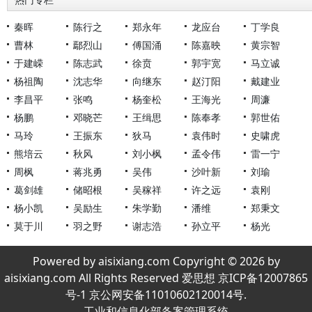
热门专栏
秦晖
陈行之
郑永年
龙应台
丁学良
曹林
鄢烈山
傅国涌
陈嘉映
黄宗智
于建嵘
陈志武
徐贲
郭宇宽
马立诚
杨祖陶
沈志华
向继东
赵汀阳
戴建业
李昌平
张鸣
杨奎松
王海光
周濂
杨鹏
邓晓芒
王缉思
陈奉孝
郭世佑
马玲
王振东
狄马
袁伟时
史啸虎
熊培云
秋风
刘小枫
孟令伟
雷一宁
周枫
蒋兆勇
吴伟
沙叶新
刘瑜
葛剑雄
储昭根
吴稼祥
许之远
袁刚
杨小凯
吴励生
朱学勤
潘维
郑秉文
莫于川
羽之野
谢志浩
孙立平
杨光
Powered by aisixiang.com Copyright © 2026 by
aisixiang.com All Rights Reserved 爱思想 京ICP备12007865
号-1 京公网安备11010602120014号.
工业和信息化部备案管理系统