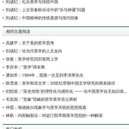
刘成纪：礼乐美学与传统中国
刘成纪：上古至春秋乐论中的“乐与神通”问题
刘成纪：中国精神的传统基源与现代转换
相同主题阅读
高建平：关于美的哲学思考
刘成纪：论当代美学的人文走向
张俊：美学研究回归形而上学
李庆本：“美学”译名释
潘知常：1984年，我第一次见到李泽厚先生
陈雪虎：美学和语文学：20世纪早期中国文学研究的两条路径
刘悦笛：“巫史传统”的理性化与感性化 —— 论中国美学自主知识体系的创构
毛宣国：“意象”范畴的哲学美学语义辨析
仲霞：海德格尔现象学与美学关联的思想线索
林航：内部触面论：对赵汀阳早期美学思想的一种解读