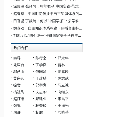
涂凌波 张译匀：智能驱动·中国实践·范式创新：“构建中国新闻传播学自主知识体系”专题研讨会综述
赵春华：中国时尚传播学自主知识体系的内在逻辑与实践路径
田香凝 丁靓琦：何以“中国学派”：多学科视野下中国特色新闻传播学建设的研究
姚喜双：自主知识体系构建下的播音主持高等专业教育研究
刘凯：以“四个统一”推进国家安全学自主知识体系构建
热门专栏
秦晖
陈行之
郑永年
龙应台
丁学良
曹林
鄢烈山
傅国涌
陈嘉映
黄宗智
于建嵘
陈志武
徐贲
郭宇宽
马立诚
杨祖陶
沈志华
向继东
赵汀阳
戴建业
李昌平
张鸣
杨奎松
王海光
周濂
杨鹏
邓晓芒