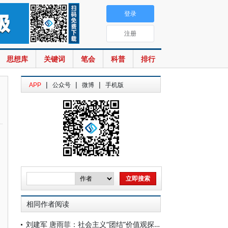
登录
注册
思想库
关键词
笔会
科普
排行
|
|
|
APP
公众号
微博
手机版
相同作者阅读
刘建军 唐雨菲：社会主义“团结”价值观探析