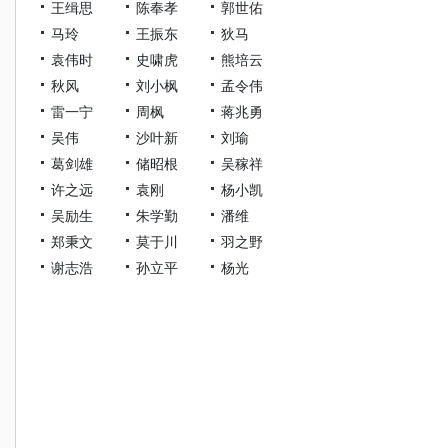
王缉思
陈奉孝
郭世佑
马玲
王振东
狄马
袁伟时
史啸虎
熊培云
秋风
刘小枫
孟令伟
雷一宁
周枫
蒋兆勇
吴伟
沙叶新
刘瑜
葛剑雄
储昭根
吴稼祥
许之远
袁刚
杨小凯
吴励生
朱学勤
潘维
郑秉文
莫于川
羽之野
谢志浩
孙立平
杨光