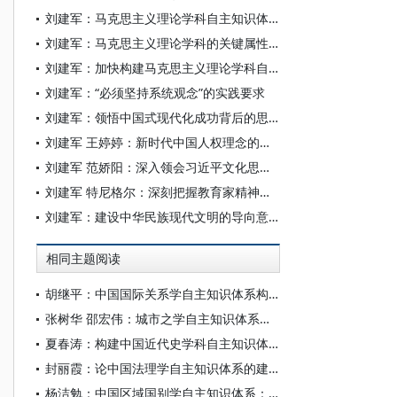
刘建军：马克思主义理论学科自主知识体系建构的前提性审思
刘建军：马克思主义理论学科的关键属性与核心素养
刘建军：加快构建马克思主义理论学科自主知识体系
刘建军：“必须坚持系统观念”的实践要求
刘建军：领悟中国式现代化成功背后的思想力量——读“中国式现代化‘六观’”丛书有感
刘建军 王婷婷：新时代中国人权理念的国际传播
刘建军 范娇阳：深入领会习近平文化思想的四重维度
刘建军 特尼格尔：深刻把握教育家精神的科学内涵
刘建军：建设中华民族现代文明的导向意义
相同主题阅读
胡继平：中国国际关系学自主知识体系构建的时代转向
张树华 邵宏伟：城市之学自主知识体系正在加快形成
夏春涛：构建中国近代史学科自主知识体系刍议
封丽霞：论中国法理学自主知识体系的建构
杨洁勉：中国区域国别学自主知识体系：本原、借鉴和建构