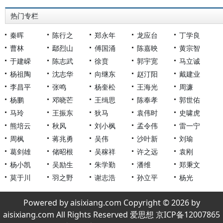
热门专栏
秦晖
陈行之
郑永年
龙应台
丁学良
曹林
鄢烈山
傅国涌
陈嘉映
黄宗智
于建嵘
陈志武
徐贲
郭宇宽
马立诚
杨祖陶
沈志华
向继东
赵汀阳
戴建业
李昌平
张鸣
杨奎松
王海光
周濂
杨鹏
邓晓芒
王缉思
陈奉孝
郭世佑
马玲
王振东
狄马
袁伟时
史啸虎
熊培云
秋风
刘小枫
孟令伟
雷一宁
周枫
蒋兆勇
吴伟
沙叶新
刘瑜
葛剑雄
储昭根
吴稼祥
许之远
袁刚
杨小凯
吴励生
朱学勤
潘维
郑秉文
莫于川
羽之野
谢志浩
孙立平
杨光
Powered by aisixiang.com Copyright © 2026 by
aisixiang.com All Rights Reserved 爱思想 京ICP备12007865