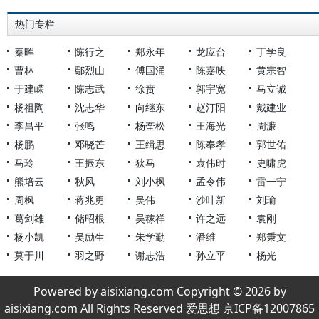
热门专栏
秦晖
陈行之
郑永年
龙应台
丁学良
曹林
鄢烈山
傅国涌
陈嘉映
黄宗智
于建嵘
陈志武
徐贲
郭宇宽
马立诚
杨祖陶
沈志华
向继东
赵汀阳
戴建业
李昌平
张鸣
杨奎松
王海光
周濂
杨鹏
邓晓芒
王缉思
陈奉孝
郭世佑
马玲
王振东
狄马
袁伟时
史啸虎
熊培云
秋风
刘小枫
孟令伟
雷一宁
周枫
蒋兆勇
吴伟
沙叶新
刘瑜
葛剑雄
储昭根
吴稼祥
许之远
袁刚
杨小凯
吴励生
朱学勤
潘维
郑秉文
莫于川
羽之野
谢志浩
孙立平
杨光
Powered by aisixiang.com Copyright © 2026 by
aisixiang.com All Rights Reserved 爱思想 京ICP备12007865