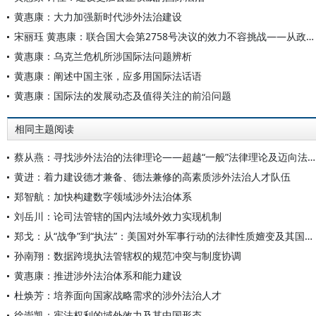
黄惠康：大力加强新时代涉外法治建设
宋丽珏 黄惠康：联合国大会第2758号决议的效力不容挑战——从政治、法律、程序三大维度的深度考证
黄惠康：乌克兰危机所涉国际法问题辨析
黄惠康：阐述中国主张，应多用国际法话语
黄惠康：国际法的发展动态及值得关注的前沿问题
相同主题阅读
蔡从燕：寻找涉外法治的法律理论——超越“一般”法律理论及迈向法律吸引力理论
黄进：着力建设德才兼备、德法兼修的高素质涉外法治人才队伍
郑智航：加快构建数字领域涉外法治体系
刘岳川：论司法管辖的国内法域外效力实现机制
郑戈：从“战争”到“执法”：美国对外军事行动的法律性质嬗变及其国际法违法性
孙南翔：数据跨境执法管辖权的规范冲突与制度协调
黄惠康：推进涉外法治体系和能力建设
杜焕芳：培养面向国家战略需求的涉外法治人才
徐崇凯：宪法权利的域外效力及其中国形态