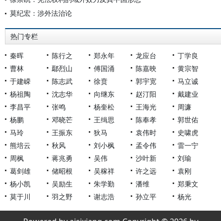
莫纪宏：涉外法治论
热门专栏
秦晖
陈行之
郑永年
龙应台
丁学良
曹林
鄢烈山
傅国涌
陈嘉映
黄宗智
于建嵘
陈志武
徐贲
郭宇宽
马立诚
杨祖陶
沈志华
向继东
赵汀阳
戴建业
李昌平
张鸣
杨奎松
王海光
周濂
杨鹏
邓晓芒
王缉思
陈奉孝
郭世佑
马玲
王振东
狄马
袁伟时
史啸虎
熊培云
秋风
刘小枫
孟令伟
雷一宁
周枫
蒋兆勇
吴伟
沙叶新
刘瑜
葛剑雄
储昭根
吴稼祥
许之远
袁刚
杨小凯
吴励生
朱学勤
潘维
郑秉文
莫于川
羽之野
谢志浩
孙立平
杨光