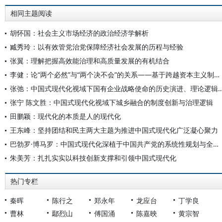
相同主题阅读
胡怀国：社会主义市场经济的政治经济学解析
臧秀玲：以有效管党治党保障经济社会发展的历程与经验
张翼：理解把握高效能治理和高质量发展的有机结合
李健：论“两个必然”与“两个决不会”的关系——基于跨越资本主义制度“卡夫丁峡谷”设想的反思
张弛：中国式现代化视域下国有企业战略使命的历史演进
张宁 陈文胜：中国式现代化视域下城乡融合的制度创新与治理逻辑
田鹏颖：现代化的本质是人的现代化
王东峰：坚持团结和民主两大主题为推进中国式现代化广泛凝心聚力
巴勃罗·博马罗：中国式现代化深植于中国共产党的系统性规划与全方位治理实践
朱美芳：扎扎实实以科技创新支撑和引领中国式现代化
热门专栏
秦晖
陈行之
郑永年
龙应台
丁学良
曹林
鄢烈山
傅国涌
陈嘉映
黄宗智