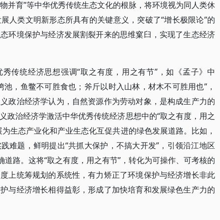
万物并育”等中华优秀传统生态文化的根脉，将环境视为同人类休
展人类文明新形态所具有的关键意义，突破了“增长极限论”的
生态环境保护与经济发展割裂开来的思维窠臼，实现了生态经济
优秀传统经济思想强调“取之有度，用之有节”，如《孟子》中
洿池，鱼鳖不可胜食也；斧斤以时入山林，材木不可胜用也”，
主义政治经济学认为，自然资源作为劳动对象，是构成生产力的
义政治经济学激活中华优秀传统经济思想中的“取之有度，用之
展为生态产业化和产业生态化互促共进的绿色发展道路。比如，
践难题，鲜明提出“共抓大保护，不搞大开发”，引领沿江地区
确道路。这将“取之有度，用之有节”，转化为可操作、可考核的
尺度上统筹规划的系统性，有力矫正了环境保护与经济增长非此
保护与经济增长相得益彰，形成了加快培育和发展绿色生产力的