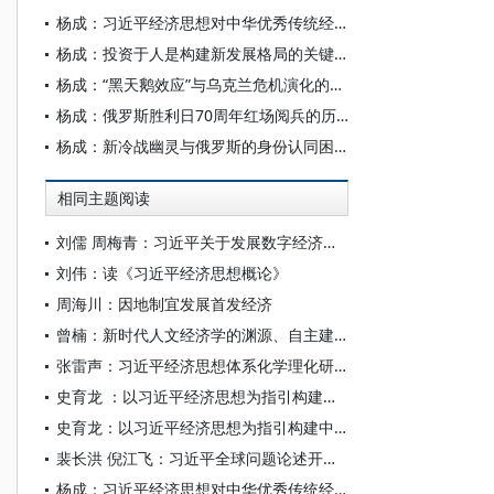
杨成：习近平经济思想对中华优秀传统经济思想的弘扬发展
杨成：投资于人是构建新发展格局的关键之举
杨成：“黑天鹅效应”与乌克兰危机演化的可能情境
杨成：俄罗斯胜利日70周年红场阅兵的历史记忆与权力政治
杨成：新冷战幽灵与俄罗斯的身份认同困境
相同主题阅读
刘儒 周梅青：习近平关于发展数字经济重要论述的理论蕴涵和实践指向
刘伟：读《习近平经济思想概论》
周海川：因地制宜发展首发经济
曾楠：新时代人文经济学的渊源、自主建构及其对西方经济学的批判超越
张雷声：习近平经济思想体系化学理化研究
史育龙 ：以习近平经济思想为指引构建中国经济学自主知识体系
史育龙：以习近平经济思想为指引构建中国经济学自主知识体系
裴长洪 倪江飞：习近平全球问题论述开拓了马克思主义世界经济理论新境界
杨成：习近平经济思想对中华优秀传统经济思想的弘扬发展