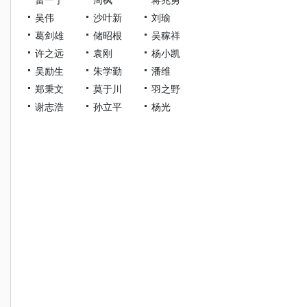
吴伟
沙叶新
刘瑜
葛剑雄
储昭根
吴稼祥
许之远
袁刚
杨小凯
吴励生
朱学勤
潘维
郑秉文
莫于川
羽之野
谢志浩
孙立平
杨光