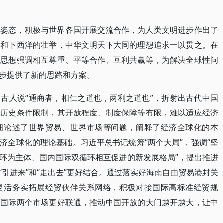
的姿态，积极与世界各国开展交流合作，为人类文明进步作出了
郑和下西洋的壮举，中华文明天下大同的理想追求一以贯之。在
济思想强调相互尊重、平等合作、互利共赢等，为解决全球性问
步提供了新的思路和方案。
古人说“通商者，相仁之道也，两利之道也”，折射出古代中国
受历史条件限制，其开放程度、制度保障等有限，难以适应经济
细论述了世界贸易、世界市场等问题，阐释了经济全球化的本
济全球化的理论基础。习近平总书记统筹“两个大局”，强调“坚
环为主体、国内国际双循环相互促进的新发展格局”，提出推进
引进来”和“走出去”更好结合。通过落实好海南自由贸易港封关
灵活务实拓展经贸伙伴关系网络，积极对接国际高标准经贸规
内国际两个市场更好联通，推动中国开放的大门越开越大，让中