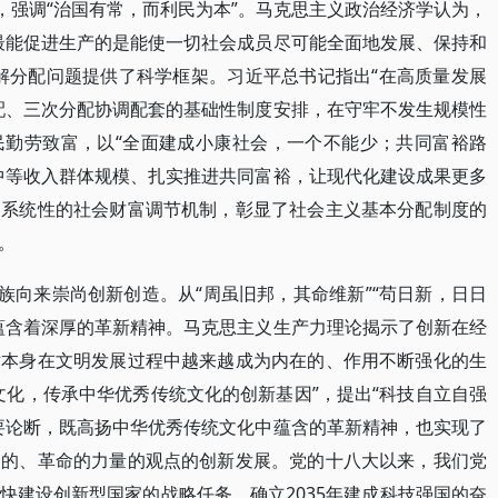
，强调“治国有常，而利民为本”。马克思主义政治经济学认为，
最能促进生产的是能使一切社会成员尽可能全面地发展、保持和
解分配问题提供了科学框架。习近平总书记指出“在高质量发展
配、三次分配协调配套的基础性制度安排，在守牢不发生规模性
民勤劳致富，以“全面建成小康社会，一个不能少；共同富裕路
中等收入群体规模、扎实推进共同富裕，让现代化建设成果更多
为系统性的社会财富调节机制，彰显了社会主义基本分配制度的
。
族向来崇尚创新创造。从“周虽旧邦，其命维新”“苟日新，日日
蕴含着深厚的革新精神。马克思主义生产力理论揭示了创新在经
术本身在文明发展过程中越来越成为内在的、作用不断强化的生
文化，传承中华优秀传统文化的创新基因”，提出“科技自立自强
要论断，既高扬中华优秀传统文化中蕴含的革新精神，也实现了
用的、革命的力量的观点的创新发展。党的十八大以来，我们党
快建设创新型国家的战略任务，确立2035年建成科技强国的奋