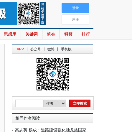
登录
注册
思想库
关键词
笔会
科普
排行
|
|
|
APP
公众号
微博
手机版
相同作者阅读
高志英 杨成：道路建设强化独龙族国家认同的价值意蕴及治理实践