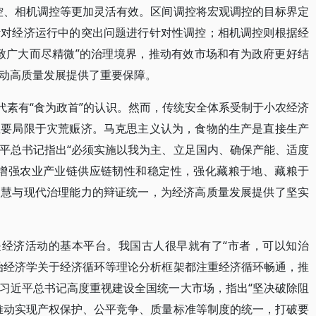
控、相机调控等更加灵活有效。区间调控将宏观调控的目标界定
针对经济运行中的突出问题进行针对性调控；相机调控则根据经
致广大而尽精微”的治理境界，推动有效市场和有为政府更好结
动高质量发展提供了重要保障。
代素有“食为政首”的认识。然而，传统安全体系受制于小农经济
主要局限于灾荒赈济。马克思主义认为，食物的生产是直接生产
平总书记指出“必须实施以我为主、立足国内、确保产能、适度
，增强农业产业链供应链韧性和稳定性，强化藏粮于地、藏粮于
智慧与现代治理能力的辩证统一，为经济高质量发展提供了坚实
是经济活动的基本平台。我国古人很早就有了“市者，可以知治
治经济学关于经济循环等理论分析框架都注重经济循环畅通，推
习近平总书记高度重视建设全国统一大市场，指出“坚决破除阻
推动实现产权保护、公平竞争、质量标准等制度的统一，打破要