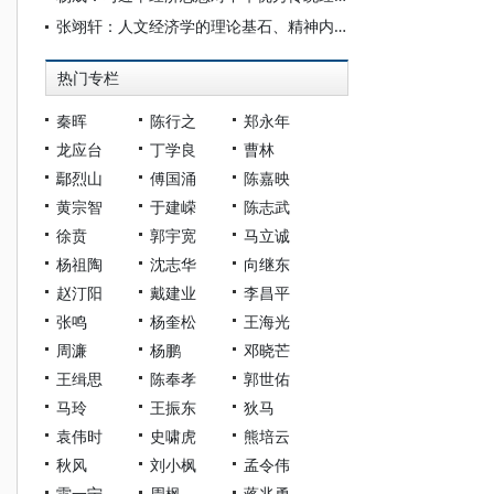
张翊轩：人文经济学的理论基石、精神内核与时代之问
热门专栏
秦晖
陈行之
郑永年
龙应台
丁学良
曹林
鄢烈山
傅国涌
陈嘉映
黄宗智
于建嵘
陈志武
徐贲
郭宇宽
马立诚
杨祖陶
沈志华
向继东
赵汀阳
戴建业
李昌平
张鸣
杨奎松
王海光
周濂
杨鹏
邓晓芒
王缉思
陈奉孝
郭世佑
马玲
王振东
狄马
袁伟时
史啸虎
熊培云
秋风
刘小枫
孟令伟
雷一宁
周枫
蒋兆勇