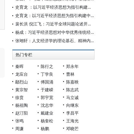
史育龙 ：以习近平经济思想为指引构建中国经济学自主知识体系
史育龙：以习近平经济思想为指引构建中国经济学自主知识体系
裴长洪 倪江飞：习近平全球问题论述开拓了马克思主义世界经济理论新境界
杨成：习近平经济思想对中华优秀传统经济思想的弘扬发展
张翊轩：人文经济学的理论基石、精神内核与时代之问
热门专栏
秦晖
陈行之
郑永年
龙应台
丁学良
曹林
鄢烈山
傅国涌
陈嘉映
黄宗智
于建嵘
陈志武
徐贲
郭宇宽
马立诚
杨祖陶
沈志华
向继东
赵汀阳
戴建业
李昌平
张鸣
杨奎松
王海光
周濂
杨鹏
邓晓芒