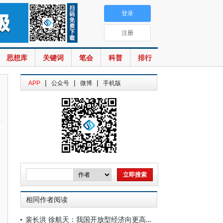
登录
注册
思想库
关键词
笔会
科普
排行
|
|
|
APP
公众号
微博
手机版
相同作者阅读
裴长洪 徐航天：我国开放型经济向更高水平提升的内涵与趋势