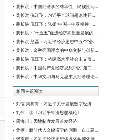
裴长洪：中国经济学的继承性、民族性问题探讨
裴长洪 倪江飞：习近平全球问题论述开拓了马克思主义世界经济理论新境界
裴长洪 倪江飞：弘扬“中国—中亚精神” 携手推进共同现代化
裴长洪：“十五五”促进经济高质量发展的三条主线
裴长洪 彭磊：习近平经济思想中五个“必须统筹”论述与“两个结合”
裴长洪：金融强国理念的中华文脉与创新发展
裴长洪 倪江飞：构建高水平社会主义市场经济体制与中华文明
裴长洪：中国共产党经济思想中的“第二个结合”
裴长洪：中华文明与马克思主义经济理论在中国的传播
相同主题阅读
刘儒 周梅青：习近平关于发展数字经济重要论述的理论蕴涵和实践指向
刘伟：读《习近平经济思想概论》
周海川：因地制宜发展首发经济
曾楠：新时代人文经济学的渊源、自主建构及其对西方经济学的批判超越
张雷声：习近平经济思想体系化学理化研究