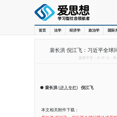
首页
法学
经济学
政治学
国际
裴长洪 倪江飞：习近平全球
选择字号：
大
中
小
本文
●
裴长洪
(
进入专栏
)
倪江飞
本文相关附件下载：