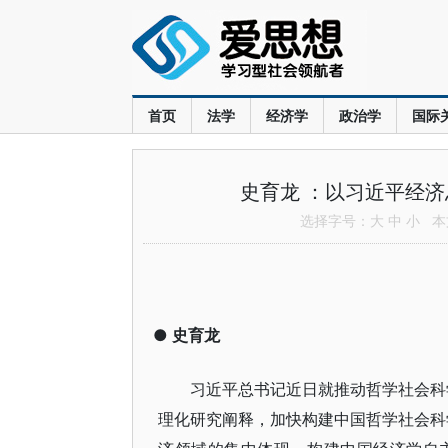
首页
法学
经济学
政治学
国际
史育龙 ：以习近平经
选择字号：
大
中
小
本文
●
史育龙
习近平总书记近日就推动哲学社会科
理化研究阐释，加快构建中国哲学社会科