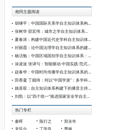
相同主题阅读
胡继平：中国国际关系学自主知识体系构建的时代转向
张树华 邵宏伟：城市之学自主知识体系正在加快形成
夏春涛：构建中国近代史学科自主知识体系刍议
封丽霞：论中国法理学自主知识体系的建构
杨洁勉：中国区域国别学自主知识体系：本原、借鉴和建构
涂凌波 张译匀：智能驱动·中国实践·范式创新：“构建中国新闻传播学自主知识体系”专题研讨会综述
赵春华：中国时尚传播学自主知识体系的内在逻辑与实践路径
田香凝 丁靓琦：何以“中国学派”：多学科视野下中国特色新闻传播学建设的研究
姚喜双：自主知识体系构建下的播音主持高等专业教育研究
刘凯：以“四个统一”推进国家安全学自主知识体系构建
热门专栏
秦晖
陈行之
郑永年
龙应台
丁学良
曹林