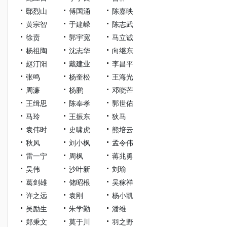
鄢烈山
傅国涌
陈嘉映
黄宗智
于建嵘
陈志武
徐贲
郭宇宽
马立诚
杨祖陶
沈志华
向继东
赵汀阳
戴建业
李昌平
张鸣
杨奎松
王海光
周濂
杨鹏
邓晓芒
王缉思
陈奉孝
郭世佑
马玲
王振东
狄马
袁伟时
史啸虎
熊培云
秋风
刘小枫
孟令伟
雷一宁
周枫
蒋兆勇
吴伟
沙叶新
刘瑜
葛剑雄
储昭根
吴稼祥
许之远
袁刚
杨小凯
吴励生
朱学勤
潘维
郑秉文
莫于川
羽之野