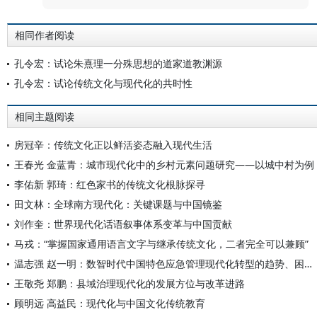
相同作者阅读
孔令宏：试论朱熹理一分殊思想的道家道教渊源
孔令宏：试论传统文化与现代化的共时性
相同主题阅读
房冠辛：传统文化正以鲜活姿态融入现代生活
王春光 金蓝青：城市现代化中的乡村元素问题研究——以城中村为例
李佑新 郭琦：红色家书的传统文化根脉探寻
田文林：全球南方现代化：关键课题与中国镜鉴
刘作奎：世界现代化话语叙事体系变革与中国贡献
马戎：“掌握国家通用语言文字与继承传统文化，二者完全可以兼顾”
温志强 赵一明：数智时代中国特色应急管理现代化转型的趋势、困境与方向
王敬尧 郑鹏：县域治理现代化的发展方位与改革进路
顾明远 高益民：现代化与中国文化传统教育