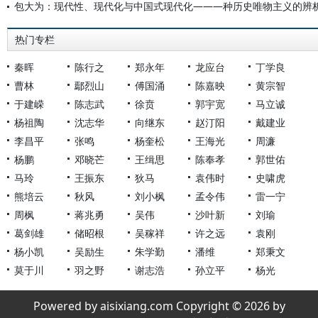
包大为：现代性、现代化与中国式现代化———种历史唯物主义的辨
热门专栏
秦晖
陈行之
郑永年
龙应台
丁学良
曹林
鄢烈山
傅国涌
陈嘉映
黄宗智
于建嵘
陈志武
徐贲
郭宇宽
马立诚
杨祖陶
沈志华
向继东
赵汀阳
戴建业
李昌平
张鸣
杨奎松
王海光
周濂
杨鹏
邓晓芒
王缉思
陈奉孝
郭世佑
马玲
王振东
狄马
袁伟时
史啸虎
熊培云
秋风
刘小枫
孟令伟
雷一宁
周枫
蒋兆勇
吴伟
沙叶新
刘瑜
葛剑雄
储昭根
吴稼祥
许之远
袁刚
杨小凯
吴励生
朱学勤
潘维
郑秉文
莫于川
羽之野
谢志浩
孙立平
杨光
Powered by aisixiang.com Copyright © 2026 by