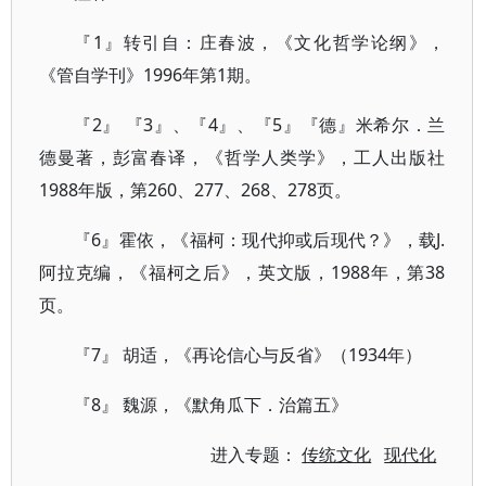
『1』转引自：庄春波，《文化哲学论纲》，
《管自学刊》1996年第1期。
『2』 『3』、『4』、『5』『德』米希尔．兰
德曼著，彭富春译，《哲学人类学》，工人出版社
1988年版，第260、277、268、278页。
『6』霍依，《福柯：现代抑或后现代？》，载J.
阿拉克编，《福柯之后》，英文版，1988年，第38
页。
『7』 胡适，《再论信心与反省》（1934年）
『8』 魏源，《默角瓜下．治篇五》
进入专题：
传统文化
现代化