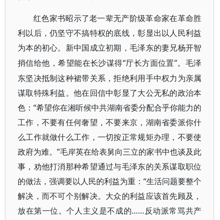
红色家书昭示了老一辈无产阶级革命家在革命胜
利以后，仍坚守不搞特权的底线，彰显出以人民利益
为本的初心。新中国成立初期，毛泽东的妻兄杨开智
“厅长方面位置”。毛泽
捎信给他，希望能在长沙谋得
东坚决抵制这种裙带关系，拒绝利用手中权力为亲属
谋取特殊利益。他在回信中彰显了大公无私的政治本
色：“希望你在湘听候中共湖南省委分配合乎你能力的
工作，不要有任何奢望，不要来京，湖南省委派你什
么工作就做什么工作，一切按正常规矩办理，不要使
政府为难。”毛岸英在给表舅向三立的家书中也谈及此
事，劝他打消那种希望通过与毛泽东的关系谋取职位
的做法，强调要以人民的利益为重：“生活问题要整个
解决，而不可个别解决。大众的利益应该首先顾及，
放在第一位。个人主义是不成的……反动派常骂共产