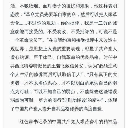
酒、不吸纸烟。面对妻子的担忧和规劝，他这样表明
态度：“革命党员先要革自家的命，然后可以把人家革
命化……不过你的规劝，你的批评，我是十二分的诚
意欢迎而接受的。不受劝改、不受批评的，可说不是
一个革命党员了。”在自我约束和接受批评中来改造主
观世界，是思想上入党的重要表现，彰显了共产党人
虚心纳谏、严于律己、自我革命的优良品格。时任中
共西北特委特派员的王若飞致信舅父，认为“必须注意
个人生活的修养而后可以取信于人”，“只有真正的大
勇者，才不以名位系心，才不以明白的承认自己的弱
点为可耻；而以不知自己的弱点，不能除去这些错误
弱点为可耻，努力的实行‘过则勿惮改’的精神”，体现
了中国共产党人提升自我品格修养的高度自觉。
红色家书记录的中国共产党人艰苦奋斗的精神品