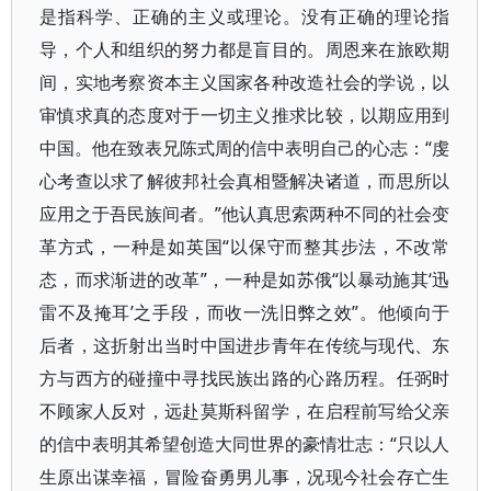
是指科学、正确的主义或理论。没有正确的理论指
导，个人和组织的努力都是盲目的。周恩来在旅欧期
间，实地考察资本主义国家各种改造社会的学说，以
审慎求真的态度对于一切主义推求比较，以期应用到
中国。他在致表兄陈式周的信中表明自己的心志：“虔
心考查以求了解彼邦社会真相暨解决诸道，而思所以
应用之于吾民族间者。”他认真思索两种不同的社会变
革方式，一种是如英国“以保守而整其步法，不改常
态，而求渐进的改革”，一种是如苏俄“以暴动施其‘迅
雷不及掩耳’之手段，而收一洗旧弊之效”。他倾向于
后者，这折射出当时中国进步青年在传统与现代、东
方与西方的碰撞中寻找民族出路的心路历程。任弼时
不顾家人反对，远赴莫斯科留学，在启程前写给父亲
的信中表明其希望创造大同世界的豪情壮志：“只以人
生原出谋幸福，冒险奋勇男儿事，况现今社会存亡生