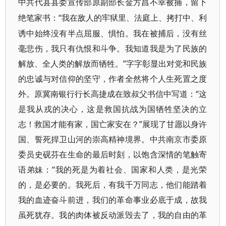
中共代县县委宣传部原副部长金方昌不幸被捕，留下
“我在敌人的牢狱里、法庭上、拷打中、利
绝笔家书：
诱中始终没有半点屈服、惧怕。我在被捕后，没有丝
毫悲伤，我只有仇恨和斗争。我知道我是为了民族的
解放、全人类的解放而牺牲。”字字彰显出对党和民族
的忠诚与对信仰的坚守，作者全然将个人生死置之度
外。原冀南银行行长高捷成在致叔父书信中写道：“这
是我从戎的决心，这是救国抗战为国牺牲坚决的立
志！救国才能有家，国亡家安在？”展现了甘愿以身许
国、誓死捍卫山河的崇高精神境界。中共南京市委原
委员史砚芬在生命的最后时刻，以饱含深情的笔触寄
语弟妹：“我的死是为着社会、国家和人类，是光荣
的，是必要的。我死后，有我千万同志，他们能踏着
我的血迹奋斗前进，我们的革命事业必底于成，故我
虽死犹存。我的肉体被反动派毁去了，我的自由的革