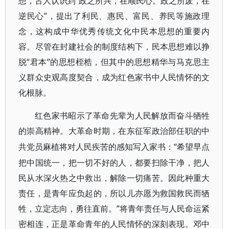
想，古人认识到“政之所兴，在顺民心。政之所废，在
逆民心”，提出了利民、惠民、富民、养民等施政理
念，这构成中华优秀传统文化中民本思想的重要内
容。尽管在封建社会的制度结构下，民本思想难以挣
脱“君本”的思想桎梏，但其中的思想精华与马克思主
义群众史观高度契合，成为红色家书中人民情怀的文
化根脉。
红色家书昭示了革命先辈为人民解放而奋斗牺牲
的崇高精神。大革命时期，在东征军政治部任职的中
“希望早点
共党员麻植将对人民疾苦的感知写入家书：
把中国统一，把一切不好的人，都要扫除干净，把人
民从水深火热之中救出，解除一切痛苦。因此种重大
责任，是青年应负起的，所以儿亦愿为救国救民而牺
牲，立定志向，勇往直前。”将青年责任与人民命运紧
密相连，正是革命青年的人民情怀的深刻表现。邓中