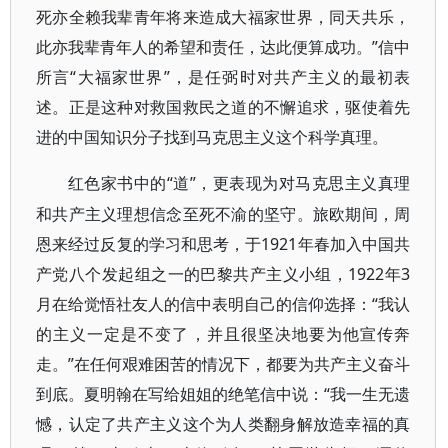
死亦全赖我辈青年将来造成大福家世界，同天共乐，
此亦我辈青年人的希望和责任，达此便算成功。”信中
所言“大福家世界”，是任弼时对共产主义的最初表
述。正是这种对救国救民之道的不懈追求，驱使着先
进的中国知识分子找到马克思主义这个科学真理。
“道”，更表现为对马克思主义真理
红色家书中的
和共产主义理想信念至死不渝的坚守。旅欧期间，周
恩来经过反复的学习和思考，于1921年春加入中国共
产党八个发起组之一的巴黎共产主义小组，1922年3
月在给觉悟社友人的信中表明自己的信仰选择：“我认
的主义一定是不变了，并且很坚决地要为他宣传奔
走。”在任何艰难困苦的情况下，都要为共产主义奋斗
到底。夏明翰在写给姐姐的绝笔信中说：“我一生无遗
憾，认定了共产主义这个为人类翻身解放造幸福的真