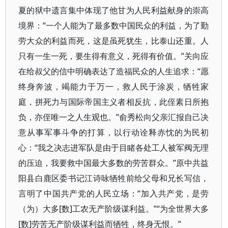
夏的狱中遗言集中体现了他甘为人民利益献身的崇高
境界：“一个人能为了最多数中国民众的利益，为了勤
劳大众的利益而死，这是虽死犹生，比泰山还重。人
只有一生一死，要生得有意义，死得有价值。”关向应
在给叔父的信中明确表达了造福民众的人生追求：“愿
终身奔波，竭能力于万一，救人民于涂炭，牺牲家
庭，拼死力与国际帝国主义者相反抗，此侄素日所抱
负，亦侄唯一之人生观也。”俞秀松向父亲汇报自己决
意从事军事斗争的打算，以行动诠释赤忱的为民初
心：“我之决志进军队是由于目睹各处工人被军阀无理
的压迫，我要救中国最大多数的劳苦群众。”原中共益
阳县白鹿区委书记江诗咏牺牲前给父母和兄长写信，
言明了中国共产党的人民立场：“加入共产党，是劳
（为）大多[数]工农无产阶级谋利益。”“为全世界大多
[数]劳苦无产阶级谋利益而牺牲，终身无恨。”