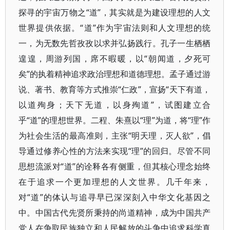
探寻的宇宙万物之“道”，其实就是为建设理想的人文
世界提供依据。“道”作为宇宙法则和人文理想的统
一，为无数先哲孜孜以求并弘扬践行。孔子一生栖栖
遑遑，周游列国，席不暇暖，以“朝闻道，夕死可
矣”的执着精神追求政治理想和道德理想。孟子通过游
说、著书、教育等方式推崇“仁政”，宣扬“天下有道，
以道殉身；天下无道，以身殉道”，试图建立合
乎“道”的理想世界。二程、朱熹以“理”为道，将“理”作
为社会生活的最高准则，主张“明天理，灭人欲”，倡
导通过修养心性的方法来实现“理”的回归。尽管不同
思想流派对“道”的诠释各有侧重，但其核心理念始终
在于追求一个更加理想的人文世界。几千年来，
对“道”的体认与追寻早已深深刻入中华文化基因之
中。中国古代先贤所秉持的尚道精神，成为中国共产
党人在争取民族独立和人民解放的斗争中追求科学真