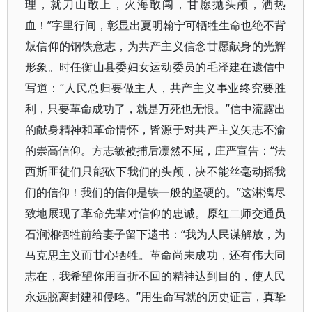
理，就刀山敢上，火海敢闯，甘愿抛头颅，洒热
血！”字里行间，彰显出夏明翰宁可牺牲生命也绝不背
叛信仰的钢铁意志，为共产主义信念甘愿献身的光辉
形象。时任衡山县委妇女运动委员的毛泽建在遗信中
写道：“人民总归要做主人，共产主义事业终究要胜
利，只要革命成功了，就是万死也无恨。”信中流露出
的献身精神和革命情怀，皆源于对共产主义矢志不渝
的崇高信仰。方志敏被捕后凛然不屈，庄严宣告：“法
西斯匪徒们只能砍下我们的头颅，决不能丝毫动摇我
们的信仰！我们的信仰是铁一般的坚硬的。”这淋漓尽
致地展现了革命先辈对信仰的忠诚。原红二师交通员
石涧湘牺牲前给妻子留下遗书：“我为人民谋解放，为
马克思主义而甘心牺牲。革命尚未成功，还有伟大同
志在，我希望你用百折不回的精神达到目的，使人民
永远脱离封建和侵略。”用生命写就的历史证言，真挚