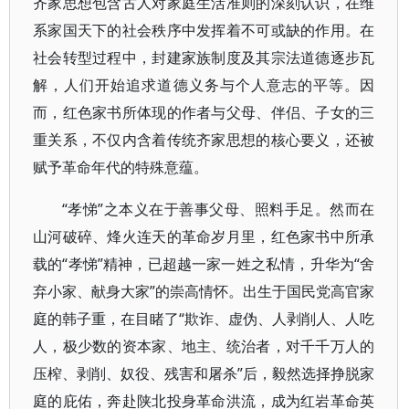
齐家思想包含古人对家庭生活准则的深刻认识，在维
系家国天下的社会秩序中发挥着不可或缺的作用。在
社会转型过程中，封建家族制度及其宗法道德逐步瓦
解，人们开始追求道德义务与个人意志的平等。因
而，红色家书所体现的作者与父母、伴侣、子女的三
重关系，不仅内含着传统齐家思想的核心要义，还被
赋予革命年代的特殊意蕴。
“孝悌”之本义在于善事父母、照料手足。然而在
山河破碎、烽火连天的革命岁月里，红色家书中所承
载的“孝悌”精神，已超越一家一姓之私情，升华为“舍
弃小家、献身大家”的崇高情怀。出生于国民党高官家
庭的韩子重，在目睹了“欺诈、虚伪、人剥削人、人吃
人，极少数的资本家、地主、统治者，对千千万人的
压榨、剥削、奴役、残害和屠杀”后，毅然选择挣脱家
庭的庇佑，奔赴陕北投身革命洪流，成为红岩革命英