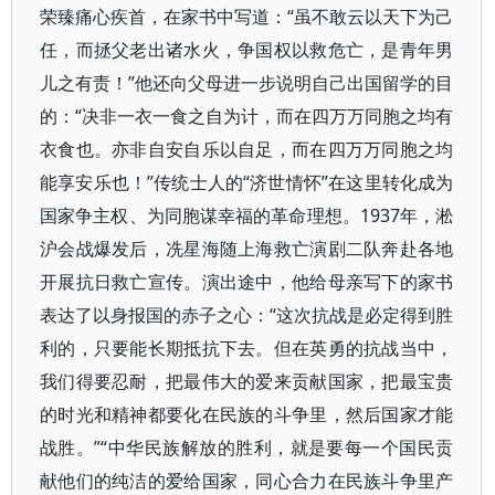
荣臻痛心疾首，在家书中写道：“虽不敢云以天下为己
任，而拯父老出诸水火，争国权以救危亡，是青年男
儿之有责！”他还向父母进一步说明自己出国留学的目
的：“决非一衣一食之自为计，而在四万万同胞之均有
衣食也。亦非自安自乐以自足，而在四万万同胞之均
能享安乐也！”传统士人的“济世情怀”在这里转化成为
国家争主权、为同胞谋幸福的革命理想。1937年，淞
沪会战爆发后，冼星海随上海救亡演剧二队奔赴各地
开展抗日救亡宣传。演出途中，他给母亲写下的家书
表达了以身报国的赤子之心：“这次抗战是必定得到胜
利的，只要能长期抵抗下去。但在英勇的抗战当中，
我们得要忍耐，把最伟大的爱来贡献国家，把最宝贵
的时光和精神都要化在民族的斗争里，然后国家才能
战胜。”“中华民族解放的胜利，就是要每一个国民贡
献他们的纯洁的爱给国家，同心合力在民族斗争里产