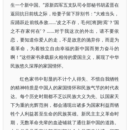
生一个新中国。”原新四军五支队司令部秘书胡孟晋在
返回抗日前线之际，给妻子留下辞别书：“大难当头，
应踊跃赴前线杀敌……‘皮之不存，毛何[将]附焉’？‘国
之不存家何在’？……对于我这次的外出，请不要依
恋，要知道你爱人的走，不是故意的抛弃你，而是为
着革命，为着独立自由幸福的新中国而努力奋斗的
啊！”这些家书承载薪火相传的爱国主义，展现了中华
民族悠久深厚的家国情怀。
红色家书中彰显的不计个人得失、不惜自我牺牲
的精神特质是中国人的家国情怀和民族气节的时代表
达。每个历史时期都不乏以民族大义为先、以国家天
下为重的光辉范例，都会涌现出诸多为国家利益而牺
牲个人利益甚至生命的民族英雄。新民主主义革命时
期，无数革命先辈的血迹铺就了通往新中国的道路。