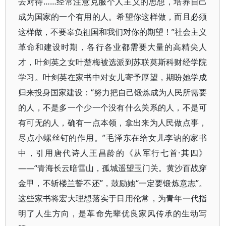
去对待……经常注意克服个人主义的思想，培养自己
成为国家的一个有用的人。希望你这样做，而且必须
这样做，不要辜负祖国和我们对你的期望！”社会主义
革命和建设时期，各行各业都需要大量的高精尖人
才，叶剑英之女叶楚梅被选派到苏联莫斯科财经学院
学习。叶剑英在家书中对女儿寄予厚望，期盼她学成
归来投身国家建设：“努力把自己锻炼成为人民所需要
的人，不是多一个少一个没有什么关系的人，不是可
有可无的人，确有一点本领，拿出来为人民做点事，
尽点小螺丝钉的作用。”毛泽东在给女儿李讷的家书
中，引用唐代诗人王昌龄的《从军行七首·其四》
——“青海长云暗雪山，孤城遥望玉门关。黄沙百战穿
金甲，不斩楼兰誓不还”，鼓励她“一定要锻炼意志”。
这些家书将宏大理想落实于日用伦常，为青年一代指
明了人生方向，是革命先辈优良家风传承的生动写