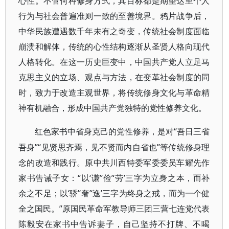
心性。不管何种修身方式，其目标都是期望达至个人
行为与社会普遍准则一致的至善境界。鸦片战争后，
中华民族遭遇数千年未有之奇变，传统社会制度面临
崩溃和解体，传统的心性结构逐渐从圣贤人格向现代
人格转化。在这一历史巨变中，中国共产党人立足马
克思主义的立场、观点与方法，在变革社会制度的同
时，致力于改造主观世界，将传统修身文化与革命精
神有机融合，形成中国共产党独特的党性修养文化。
“吾日三省
红色家书中省身克己的党性修养，是对
吾身”“见贤思齐焉，见不贤而内自省也”等传统修身理
念的改造和践行。原中共川西特委军委委员车耀先作
家书告诫子女：“以‘谦’‘俭’‘劳’三字为立身之本，而补
余之不足；以‘骄’‘奢’‘逸’三字为终身之戒，而为一个健
全之国民。”原国民革命军教导师三团三营七连党代表
陈毅安在家书中告诉妻子，自己坚持不打牌、不喝