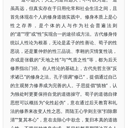
虽高远，但真实存在于日用伦常和社会生活之间，且
首先体现在个人的修身道德实践中。修身本质上是心
性之存养，是个体的人与作为社会普遍法则
的“道”“理”或“性”实现合一的途径或方法。古代修身传
统以人性论为根基，无论是孟子的性善论、荀子的性
恶说，还是董仲舒的性三品说、李翱的灭情复性说，
亦或是张载的“天地之性”与“气质之性”等，都为后天
修养指出门径。在人性论的基础上，古代先哲主张“反
求诸己”的修身之法。孔子强调“修己”，提倡通过自己
的主观努力修养成为完善的人。子思提倡“慎独”，认
为独处时更要保持自觉的道德操守。荀子的道德自律
思想可以概括为“化性起伪”，意在通过后天教育和礼
法的修养来改变人性之恶。而陆王心学则主张“扫除廓
清”“复其本心”，意在去除心中欲念，复归本真的道德