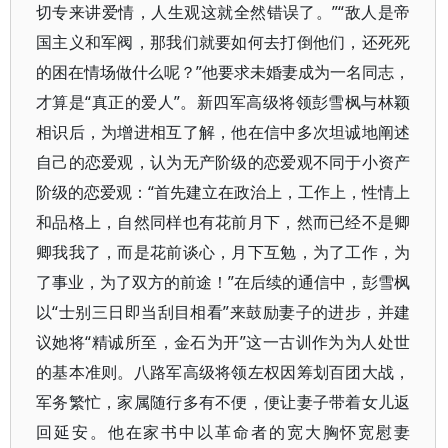
切专来讲爱情，人生观这就全然错误了。”“敌人是帝
国主义和军阀，那我们就要如何去打倒他们，还死死
的困在情场做什么呢？”他要求未婚妻成为一名同志，
才算是“真正的爱人”。新四军高级将领彭雪枫与林颖
相识后，为增进相互了解，他在信中多次坦诚地阐述
自己的恋爱观，认为无产阶级的恋爱观不同于小资产
阶级的恋爱观：“首先建立在政治上，工作上，性情上
和品格上，自然同样也有花前月下，然而已经不是卿
卿我我了，而是花前谈心，月下互勉，为了工作，为
了事业，为了双方的前途！”在后续的通信中，彭雪枫
以“士别三日即当刮目相看”来鼓励妻子的进步，并建
议她将“精诚所至，金石为开”这一古训作为为人处世
的基本准则。八路军高级将领左权因筹划百团大战，
军务繁忙，家属随行多有不便，便让妻子带着女儿返
回延安。他在家书中以革命者的宽大胸怀宽慰妻