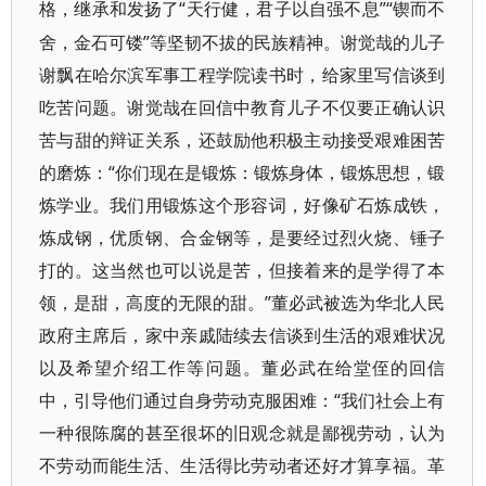
“天行健，君子以自强不息”“锲而不
格，继承和发扬了
舍，金石可镂”等坚韧不拔的民族精神。谢觉哉的儿子
谢飘在哈尔滨军事工程学院读书时，给家里写信谈到
吃苦问题。谢觉哉在回信中教育儿子不仅要正确认识
苦与甜的辩证关系，还鼓励他积极主动接受艰难困苦
的磨炼：“你们现在是锻炼：锻炼身体，锻炼思想，锻
炼学业。我们用锻炼这个形容词，好像矿石炼成铁，
炼成钢，优质钢、合金钢等，是要经过烈火烧、锤子
打的。这当然也可以说是苦，但接着来的是学得了本
领，是甜，高度的无限的甜。”董必武被选为华北人民
政府主席后，家中亲戚陆续去信谈到生活的艰难状况
以及希望介绍工作等问题。董必武在给堂侄的回信
中，引导他们通过自身劳动克服困难：“我们社会上有
一种很陈腐的甚至很坏的旧观念就是鄙视劳动，认为
不劳动而能生活、生活得比劳动者还好才算享福。革