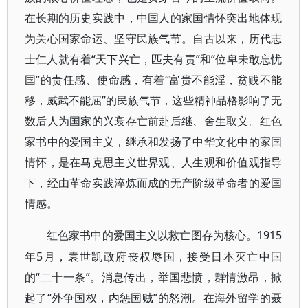
在长期的历史实践中，中国人的家国情怀突出地体现
为关心国家命运、坚守民族气节。自古以来，历代志
士仁人就有着“天下兴亡，匹夫有责”和“位卑未敢忘忧
国”的责任感、使命感，有着“富贵不能淫，贫贱不能
移，威武不能屈”的民族气节，这些精神品格影响了无
数后人为国家的兴衰存亡前赴后继、舍生取义。红色
家书中的爱国主义，继承和发扬了中华文化中的家国
情怀，是在马克思主义世界观、人生观和价值观指导
下，经由革命实践淬炼而成的无产阶级革命者的爱国
情感。
1915
红色家书中的爱国主义以救亡图存为核心。
年5月，袁世凯政府丧权辱国，接受日本灭亡中国
的“二十一条”。消息传出，举国悲愤，群情激昂，掀
起了“外争国权，内惩国贼”的怒潮。在海外留学的聂