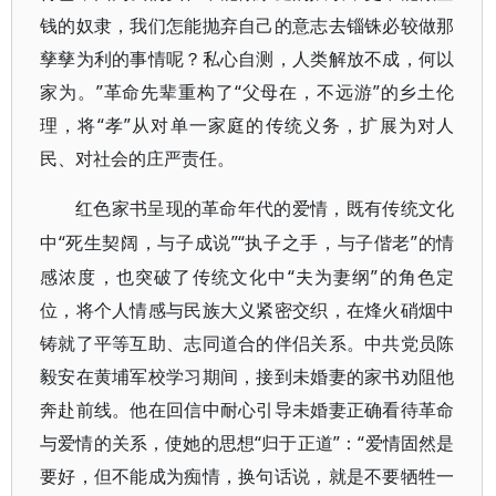
钱的奴隶，我们怎能抛弃自己的意志去锱铢必较做那
孳孳为利的事情呢？私心自测，人类解放不成，何以
家为。”革命先辈重构了“父母在，不远游”的乡土伦
理，将“孝”从对单一家庭的传统义务，扩展为对人
民、对社会的庄严责任。
红色家书呈现的革命年代的爱情，既有传统文化
“死生契阔，与子成说”“执子之手，与子偕老”的情
中
感浓度，也突破了传统文化中“夫为妻纲”的角色定
位，将个人情感与民族大义紧密交织，在烽火硝烟中
铸就了平等互助、志同道合的伴侣关系。中共党员陈
毅安在黄埔军校学习期间，接到未婚妻的家书劝阻他
奔赴前线。他在回信中耐心引导未婚妻正确看待革命
与爱情的关系，使她的思想“归于正道”：“爱情固然是
要好，但不能成为痴情，换句话说，就是不要牺牲一