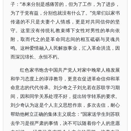
子：“本来分别是感痛苦的，但为了工作，为了进步，
为了于党有益，分别也就没有什么了。”先辈们以家书
传递的不只是夫妻个人情感，更是对共同信仰的坚
守。这里没有传统礼教束缚下女性对男性的单向依
附，取而代之的是革命同志间的相互砥砺与灵魂共
鸣。这种爱情融入人民解放事业，汇入革命洪流，因
而深沉绵长、永恒不朽。
红色家书饱含中国共产党人对家中晚辈人格发展
和学习态度上的谆谆教导，更意在促进革命信仰和革
命意志的代代传承。刘少奇之子刘允若在苏联学习期
间，因和同学关系处理不好，提出转学转系的要求。
刘少奇认为这是个人主义思想作祟，多次去信，耐心
“国家送学生到苏联
帮助他树立正确的集体主义观念：
去学习是很严肃的事情，决不可以随着你个人的意愿