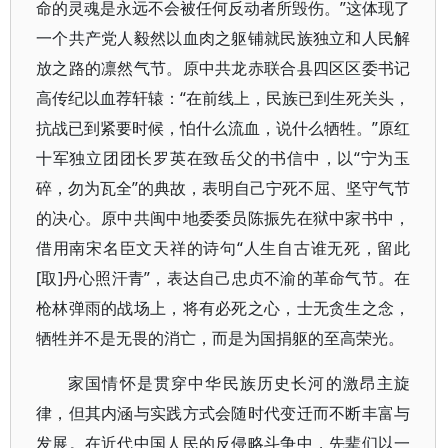
命的灵魂是永远不会被任何反动者所毁伤。”这体现了
一个共产党人毅然以血肉之躯铺就民族独立和人民解
放之路的凛然气节。原中共龙赤联合县四区区委书记
高传纪以血荐轩辕：“在前线上，民族已到生死关头，
抗战已到紧要时候，怕什么流血，说什么牺牲。”原红
十军独立团团长罗英在致岳父的书信中，以“宁为玉
碎，勿为瓦全”的典故，表明自己宁死不屈、坚守气节
的决心。原中共闽中地委委员陈振先在狱中家书中，
借用南宋名臣文天祥的诗句“人生自古谁无死，留此
[取]丹心照汗青”，表达自己忠贞不渝的革命气节。在
枪林弹雨的战场上，将有必死之心，士无贪生之念，
牺牲并不是无畏的消亡，而是为国捐躯的至高荣光。
家国情怀是贯穿中华民族历史长河的激昂主旋
律，但其内涵与实践方式会随时代变迁而不断丰富与
发展。在近代中国人民的反侵略斗争中，先辈们以一