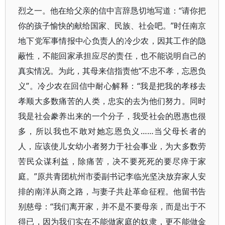
烈之一。他在给父亲的信中言辞恳切地写道：“请你把
你的孩子愉快的献给国家、民族、社会吧。”时任南京
地下党军事情报中心负责人的冷少农，因其工作的隐
蔽性，不能回家承担应尽的责任，也不能说明自己的
真实情况。为此，其母来信指责他“不忠不孝，忘恩负
义”。冷少农在回信中耐心解释：“我是把我的孝移去
孝顺大多数痛苦的人类，忠实的去为他们努力。同时
我是社会豢养出来的一个分子，我受社会的恩惠也很
多，所以我也不敢对她忘恩负义……当父母长者的
人，应该使儿女幼小者努力于社会事业，为大多数劳
苦民众谋利益，除痛苦，决不要死死的要尽瘁于家
庭。”原共青团杭州市委副书记李临光坚决放弃家人安
排的南洋从商之路，与妻子共赴革命征程。他留书告
别慈母：“我们离开家，并不是不要母亲，而是出于不
得已，因为我们实在不能做家庭的奴隶，更不能做金