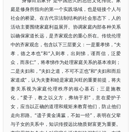
“身修而后家齐”是中国悠久的思想文化传统。家
庭是修身所指向的第一个实践场域，也是链接个人与
社会的桥梁。在古代宗法制结构的社会形态下，人的
活动主要围绕家庭利益展开。协调家庭内部各种关系
以确保家道长远，是齐家观念的重心所在。传统伦理
中的齐家观念，包含以下三层要义：一是重孝悌，“夫
孝，德之本也”和“入则孝，出则悌，谨而信，泛爱
众，而亲仁”，将孝悌作为处理家庭关系的基本准则；
二是夫妇和，“夫妇之道，不可不正也”和“夫妇和而后
家道成”，认为夫妻和睦是家庭兴旺的重要前提，将夫
妻关系视为家庭伦理秩序的核心基石；三是施教
化，“爱子，教之以义方，弗纳于邪”，意在爱护子
女，应当以正确的道理和规矩来教育他们，防止他们
走向邪路。“遗子黄金满籯，不如一经”，表明在父辈
与子女的关系中，知识传授远比物质财富更为重要。