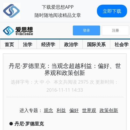
下载爱思想APP
立即下载
随时随地阅读精品文章
登录
注册
首页
法学
经济学
政治学
国际关系
社会学
丹尼·罗德里克：当观念超越利益：偏好、世
界观和政策创新
选择字号：
大
中
小
本文共阅读 2975 次 更新时间：
2016-11-11 14:33
进入专题：
观念
利益
偏好
世界观
政策创新
●
丹尼·罗德里克