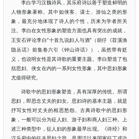
李白学习汉魏诗风，其乐府诗以善于塑造鲜明的
人物形象著称。其中如侠客、谋士、游仙之类的形
象，最充分地体现了诗人的个性，历来为学者所关
注。李白在女性形象的塑造方面也具有突出的成就，
“十首九说妇人与酒”（胡仔《苕溪渔
王安石评论李白
隐丛话》前集卷六引《钟山诗话》），虽然带有贬
义，也说明女性是其诗歌的重要主题。李白塑造了包
括思妇、侠女在内的一系列女性形象，其中思妇形象
尤值得研究。
诗歌中的思妇形象塑造，具有深厚的传统。所谓
思妇，即思念丈夫的妇女。思妇诗的基本主题，就是
抒写女性对丈夫的相思愁怨。古典诗歌中的思妇形
象，一般可以分为征人妇、游子妇和商人妇三种。上
述三种类型中，征人妇的形象最早出现。《诗经》和
汉乐府中的征夫思妇之辞，是周汉以来国家征丁戍边