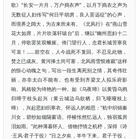
“长安一片月，万户捣衣声”，以月下捣衣之声为
歌》
无数征人妇传写“何日平胡虏，良人罢远征”的心声，
而境界之阔大，为古来所未有。《北风行》在“燕山雪
花大如席，片片吹落轩辕台”后，继以“幽州思妇十二
月，停歌罢笑双蛾摧。倚门望行人，念君长城苦寒良
可哀！……箭空在，人今战死不复回。不忍见此物，
焚之已成灰。黄河捧土尚可塞，北风雨雪恨难裁”这样
的惊心动魄之句，写出一段生离死别之情，其奇伟壮
丽，亦非太白不能有。也有受到齐梁文人拟乐府影
响、风格较为绮艳的一种。如《乌夜啼》以黄昏乌鸦
归啼于枝头起兴（黄云城边乌欲栖，归飞哑哑枝上
啼），兴起思妇织寒衣、怀远人的相思：“机中织锦秦
川女，碧纱如烟隔窗语。停梭怅然忆远人，独宿孤房
泪如雨。”此种薄暮怀人、借物抒情之机杼，深得《诗
·王风·君子于役》“日之夕矣，羊牛下来。君子于役，