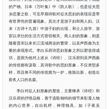
的产物。日本《万叶集》中《防人歌》，也是征夫思
乡恋妻之歌，可见早期诗歌对征夫思妇的表现应是带
有世界性的普遍现象。其次才是游子妇和商人妇。汉
末《古诗十九首》中游子妇的出现，和士人游学、游
宦以求仕的生活方式密切相关。商人妇的形象，则是
随着晋宋以来长江流域商业的繁荣，以吴声西曲为主
要的表现形式。李白乐府诗思妇形象之所以塑造得成
功，是因为他对上述从《诗经》、汉乐府到吴声西曲
的传统都有汲取，其诗歌中的思妇形象，不仅类型多
样，而且将不同的传统熔为一炉，推陈出新，创造出
脍炙人口的名篇。
李白对征人妇形象的塑造，主要继承《诗经》和
汉乐府的抒情品格，善于选取独特的细节来彰显人物
的内心世界，自出机杼，神理独具。如《子夜吴