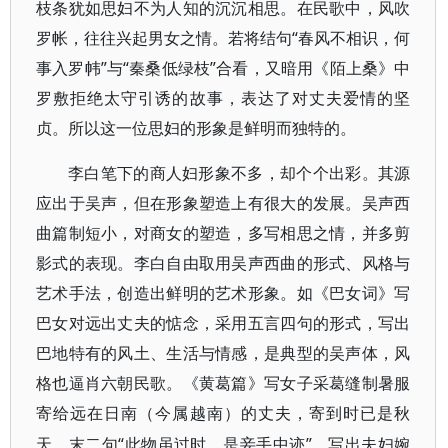
枝条犹如思妇不为人知的沉沉相思。在民歌中，风吹
罗帐，往往兴起男女之情。若将结句“春风不相识，何
事入罗帏”与“秦桑低绿枝”合看，又暗用《陌上桑》中
罗敷拒绝太守引诱的故事，表达了对丈夫爱情的坚
贞。所以这一位思妇的形象是鲜明而独特的。
李白笔下的商人妇形象不多，却个个出彩。其源
应出于吴声，但在形象塑造上有很大的发展。吴声西
曲篇制短小，对商女的塑造，多写相思之情，并多剪
影式的表现。李白自由取用吴声西曲的形式、风格与
艺术手法，创造出鲜明的艺术形象。如《巴女词》写
巴女对远出丈夫的惦念，采用五言四句的形式，写出
巴地特有的风土、生活与情感，是典型的吴声体，风
格也逼肖六朝民歌。《黄葛篇》写女子采葛缝制暑服
寄给远在日南（今属越南）的丈夫，寄到时已是秋
“此物虽过时，是妾手中迹”，写出夫妇婉
天。末二句