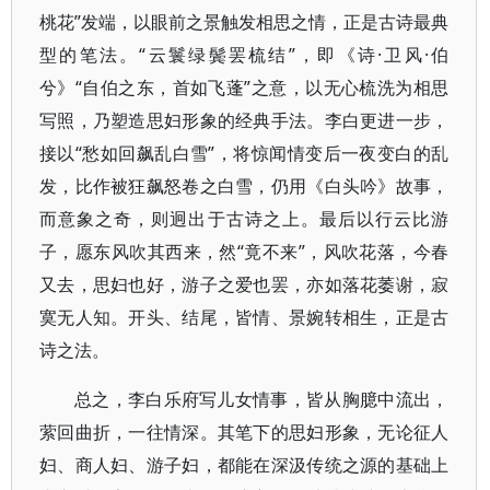
桃花”发端，以眼前之景触发相思之情，正是古诗最典
型的笔法。“云鬟绿鬓罢梳结”，即《诗·卫风·伯
兮》“自伯之东，首如飞蓬”之意，以无心梳洗为相思
写照，乃塑造思妇形象的经典手法。李白更进一步，
接以“愁如回飙乱白雪”，将惊闻情变后一夜变白的乱
发，比作被狂飙怒卷之白雪，仍用《白头吟》故事，
而意象之奇，则迥出于古诗之上。最后以行云比游
子，愿东风吹其西来，然“竟不来”，风吹花落，今春
又去，思妇也好，游子之爱也罢，亦如落花萎谢，寂
寞无人知。开头、结尾，皆情、景婉转相生，正是古
诗之法。
总之，李白乐府写儿女情事，皆从胸臆中流出，
萦回曲折，一往情深。其笔下的思妇形象，无论征人
妇、商人妇、游子妇，都能在深汲传统之源的基础上