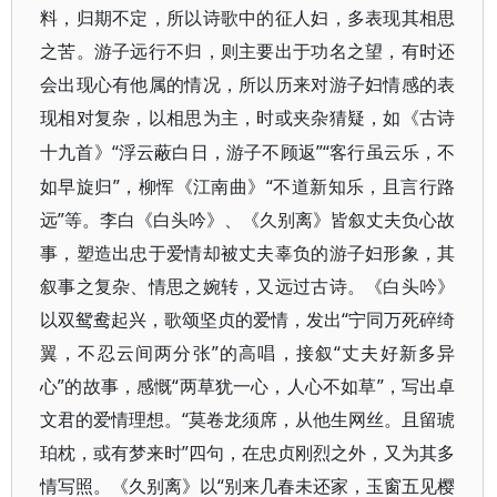
料，归期不定，所以诗歌中的征人妇，多表现其相思
之苦。游子远行不归，则主要出于功名之望，有时还
会出现心有他属的情况，所以历来对游子妇情感的表
现相对复杂，以相思为主，时或夹杂猜疑，如《古诗
“浮云蔽白日，游子不顾返”“客行虽云乐，不
十九首》
如早旋归”，柳恽《江南曲》“不道新知乐，且言行路
远”等。李白《白头吟》、《久别离》皆叙丈夫负心故
事，塑造出忠于爱情却被丈夫辜负的游子妇形象，其
叙事之复杂、情思之婉转，又远过古诗。《白头吟》
以双鸳鸯起兴，歌颂坚贞的爱情，发出“宁同万死碎绮
翼，不忍云间两分张”的高唱，接叙“丈夫好新多异
心”的故事，感慨“两草犹一心，人心不如草”，写出卓
文君的爱情理想。“莫卷龙须席，从他生网丝。且留琥
珀枕，或有梦来时”四句，在忠贞刚烈之外，又为其多
情写照。《久别离》以“别来几春未还家，玉窗五见樱