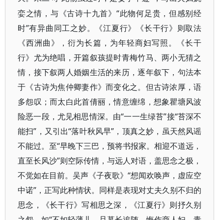
娈之情，与《古诗十九首》“此物何足贵，但感别经
时”有异曲同工之妙。《江夏行》《长干行》则取法
《西洲曲》，衍为长篇，为年轻商妇写照。《长干
行》尤为绝唱，开篇叙孩提时青梅竹马、两小无猜之
情，接下叙两人婚姻生活的来历，逐年叙下，句法本
于《古诗为焦仲卿妻作》而变化之。但古诗浓厚，语
多怨叹；而太白此首倩丽，情意缠绵，想象瞿塘风波
险恶一段，尤见相思情深。由“一一生绿苔”接“苔深不
能扫”，又引出“落叶秋风早”，顶真之妙，虽天然风谣
不能过。至“早晚下三巴，预将书报家。相迎不道远，
直至长风沙”则空际传情，与远人对语，盖思念之极，
不觉如在目前。吴声《子夜歌》“想闻欢唤声，虚应空
中诺”，正写此种情状。同样是表现对丈夫久别不归的
思念，《长干行》写相思之深，《江夏行》则抒久别
之怨，如“不如轻薄儿，旦暮长追随。悔作商人妇，青