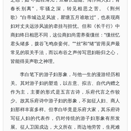
春长别离”，牢骚之深，转见相思之苦。《荆州
歌》“白帝城边足风波，瞿塘五月谁敢过”，也表现商
妇对丈夫远涉风波的牵挂与担忧。但和《长干行》中
商妇终日相思不同，这位商妇尚需养蚕缫丝：“缫丝忆
君头绪多，拨谷飞鸣奈妾何。”“丝”和“绪”皆用吴声最
常见的双关手法，而以布谷之声传写思妇盼归之心，
皆能得吴声歌之神理。
李白笔下的游子妇形象，与他一生的漫游经历相
关。其对游子妇的塑造，以古意、拟古、自代内赠之
作为主，主要的形式是五言古诗，乐府代言之作较
少。故其乐府诗中游子妇的形象，不如征人妇、商人
妇那样丰富多样。但李白毕竟是乐府大家，其乐府诗
写征人妇的代表作，仍对传统的游子妇形象有所发
展。征人卫国戍边，大义所在，而边地劳苦，生死难