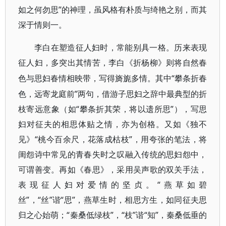
如之何勿思”的神理，虽风格有朴质与绮艳之别，而其
深于情则一。
李白在塑造征人妇时，常能别具一格。历来表现
征人妇，多突出其情苦，李白《折杨柳》则将自然春
“攀条折春
色与思妇春情相映带，写得旖旎多情。其中
色，远寄龙庭前”两句，借游子思妇之辞中最典型的折
枝寄远意象（如“攀条折其荣，将以遗所思”），写思
妇对征夫的相思体贴之情，亦为创格。又如《独不
见》“桃今百余尺，花落成枯枝”，用夸张的笔法，将
闺怨诗中常见的青春失时之叹融入传统的思妇怨中，
可谓善变。再如《春思》，采用吴声歌的双关手法，
表现征人妇对爱情的坚贞。“燕草如碧
丝”，“丝”谐“思”，燕草生时，相思方生，如同征夫思
归之心始萌；“秦桑低绿枝”，“枝”谐“知”，秦桑低垂的