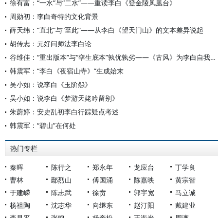
徐有富：“一水”与“二水”——重读李白《登金陵凤凰台》
周勋初：李白奇特的文化背景
薛天纬：“直北”与“至此”——从李白《望天门山》的文本差异说起
胡传志：元好问师法李白论
谷维佳：“重出版本”与“孪生底本”孰优孰劣——《古风》为李白自我编修的文本内证
韩震军：“李白《夜宿山寺》”生成始末
吴小如：说李白《玉阶怨》
吴小如：说李白《梦游天姥吟留别》
朱蔚婷：安史乱初李白行踪疑点考述
韩震军：“碧山”在何处
热门专栏
秦晖
陈行之
郑永年
龙应台
丁学良
曹林
鄢烈山
傅国涌
陈嘉映
黄宗智
于建嵘
陈志武
徐贲
郭宇宽
马立诚
杨祖陶
沈志华
向继东
赵汀阳
戴建业
李昌平
张鸣
杨奎松
王海光
周濂