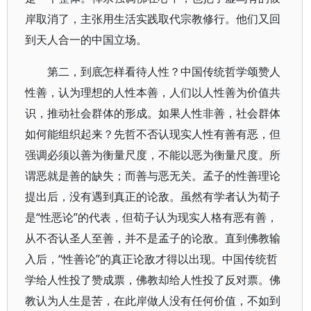
岸取消了，主张用生活实践取代宗教修行。他们又回
到天人合一的中国立场。
第二，到底怎样看待人性？中国传统哲学颂赞人
性善，认为理想的人性本善，人们以人性善为价值共
识，推动社会群体的形成。如果人性非善，社会群体
如何能组织起来？先哲不否认现实人性有善有恶，但
强调必须以善为衡量尺度，不能以恶为衡量尺度。所
谓恶就是善的缺失；而善与恶无关。孟子的性善理论
提出后，没有遇到真正的论敌。虽然有学者认为荀子
是“性恶论”的代表，但荀子认为现实人格有恶有善，
从不否认圣人至善，并不是孟子的论敌。直到佛教输
入后，“性善论”的真正论敌才得以出现。中国传统哲
学给人性投了赞成票，佛教却给人性投了反对票。佛
教认为人生是苦，在此岸做人没有任何价值，不如到