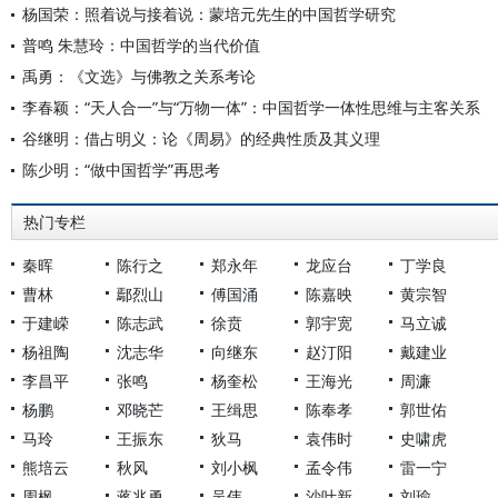
杨国荣：照着说与接着说：蒙培元先生的中国哲学研究
普鸣 朱慧玲：中国哲学的当代价值
禹勇：《文选》与佛教之关系考论
李春颖：“天人合一”与“万物一体”：中国哲学一体性思维与主客关系
谷继明：借占明义：论《周易》的经典性质及其义理
陈少明：“做中国哲学”再思考
热门专栏
秦晖
陈行之
郑永年
龙应台
丁学良
曹林
鄢烈山
傅国涌
陈嘉映
黄宗智
于建嵘
陈志武
徐贲
郭宇宽
马立诚
杨祖陶
沈志华
向继东
赵汀阳
戴建业
李昌平
张鸣
杨奎松
王海光
周濂
杨鹏
邓晓芒
王缉思
陈奉孝
郭世佑
马玲
王振东
狄马
袁伟时
史啸虎
熊培云
秋风
刘小枫
孟令伟
雷一宁
周枫
蒋兆勇
吴伟
沙叶新
刘瑜