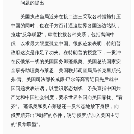
问题的提出
美国执政当局近来在接二连三采取各种措施打压
中国的同时，也在千方百计逼迫世界各国选边站队，
拉建“反华联盟”，肆意挑拨各种关系，包括离间中
俄，以求最大限度孤立中国。很多迹象表明，特朗普
政府这次是作足了功夫。在特朗普的授意下，一贯冲
在反俄第一线的美国国务卿蓬佩奥、美国总统国家安
全事务助理奥布莱恩、美国联邦调查局局长克里斯托
弗·雷、美国司法部长威廉·巴尔等高官近日先后就中
国问题发表讲话，以意识形态划线，矛头直指中国共
产党和中国社会制度，要求世界各国向美国靠拢、“看
齐”。 蓬佩奥和奥布莱恩还一反常态地放下身段，向
俄罗斯开出“和解”的条件，诱导俄罗斯加入美国主导
的“反华联盟”。