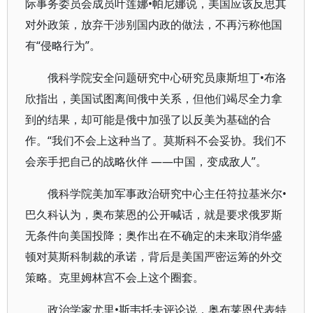
际事务委员会成员叶莲娜•帕尼娜说，美国应该反思其
对外政策，放弃干涉别国内政的做法，不再污称他国
有“侵略行为”。
俄科学院安全问题研究中心研究员康斯坦丁•布洛
欣指出，美国试图离间俄中关系，但他们竭尽全力拿
到的结果，却可能是俄中加强了以反美为基础的合
作。“我们不会上这种当了。莫斯科不会妥协。我们不
会亲手把自己的战略伙伴 ——中国，变成敌人”。
俄科学院美加军事政治研究中心主任符拉基米尔•
巴久科认为，奥布莱恩的公开喊话，就是要求俄罗斯
无条件向美国投降；奥作出在不确定的未来取消华盛
顿对莫斯科制裁的承诺，背后是美国严密运筹的外交
策略。克里姆林宫不会上这个圈套。
政治学家尤里•斯韦托夫评论说，奥布莱恩代表特