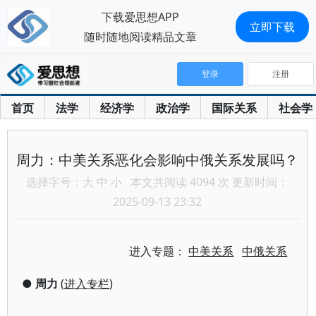
下载爱思想APP
立即下载
随时随地阅读精品文章
登录
注册
首页
法学
经济学
政治学
国际关系
社会学
周力：中美关系恶化会影响中俄关系发展吗？
选择字号：
大
中
小
本文共阅读 4094 次 更新时间：
2025-09-13 23:32
进入专题：
中美关系
中俄关系
●
周力
(
进入专栏
)