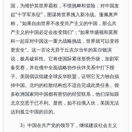
国，为维护其世界霸权，不惜挑衅和冒险，对中国发
起“十字军东征”，图谋将世界拽入新冷战。蓬佩奥声
称，"如果自由世界不改变共产主义的中国，那么共
产主义的中国必定会改变我们”；“如果华盛顿和莫斯
科一起应对中国这一重大战略挑战，世界就可以变得
更安全"。这一言论无异于丘吉尔当年的富尔顿演
说，极具破坏性。它将使国际紧张形势升级，加剧军
备竞赛，并在俄中全面战略协作伙伴关系中打下楔
子。美国倡议组建全球反华联盟，证明它无力独自搞
掉中国。北约的松散结构也不适合完成此类任务。很
多欧洲国家同中国都有密切的经贸联系，他们深知跟
北京交恶于已不利。显然，如不拉俄入伙，美国无法
达到孤立中国的目的。
3）中国在共产党的领导下，继续建设社会主义