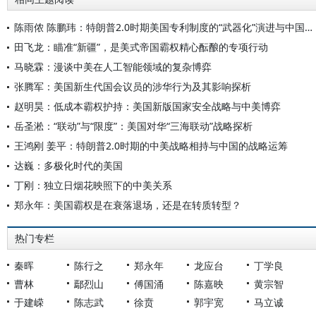
陈雨侬 陈鹏玮：特朗普2.0时期美国专利制度的“武器化”演进与中国应对
田飞龙：瞄准“新疆”，是美式帝国霸权精心酝酿的专项行动
马晓霖：漫谈中美在人工智能领域的复杂博弈
张腾军：美国新生代国会议员的涉华行为及其影响探析
赵明昊：低成本霸权护持：美国新版国家安全战略与中美博弈
岳圣淞：“联动”与“限度”：美国对华“三海联动”战略探析
王鸿刚 姜平：特朗普2.0时期的中美战略相持与中国的战略运筹
达巍：多极化时代的美国
丁刚：独立日烟花映照下的中美关系
郑永年：美国霸权是在衰落退场，还是在转质转型？
热门专栏
秦晖
陈行之
郑永年
龙应台
丁学良
曹林
鄢烈山
傅国涌
陈嘉映
黄宗智
于建嵘
陈志武
徐贲
郭宇宽
马立诚