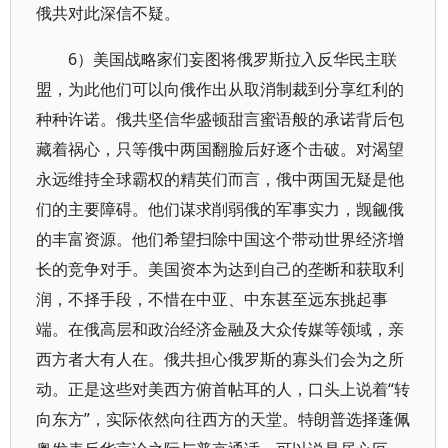
俄共对此深信不疑。
6）美国战略家们妄图将俄罗斯拉入反华民主联
盟，为此他们可以向俄作出从取消制裁到分享红利的
种种许诺。俄共坚信华盛顿甜言蜜语般的承诺背后包
藏着祸心，只等俄中两国翻脸后好逐个击破。对渴望
永远维持全球霸权的精英们而言，俄中两国无疑是他
们的主要障碍。他们谋求削弱俄的军事实力，觊觎俄
的丰富资源。他们希望扫除中国这个带动世界经济增
长的竞争对手。美国资本为达到自己的垄断和获取利
润，不择手段，不惜在中亚、中东甚至远东挑起事
端。在俄高层和政治经济金融及大众传媒等领域，亲
西方者大有人在。俄共担心俄罗斯的寡头们会为之所
动。正是这些对美西方俯首帖耳的人，口头上说着“转
向东方”，实际依然向往西方的天堂。特朗普选择蓬佩