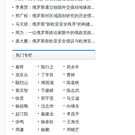
李勇慧：俄罗斯通过核能外交撬动地缘政治
邢广程：俄罗斯对区域国别研究的历史惯性和现实路径
马天骄：俄罗斯“新欧亚安全秩序”的构建及前景展望
周力：一位俄罗斯政论家眼中的俄政党政治
庞大鹏：俄罗斯新欧亚安全倡议与欧洲安全秩序重塑
热门专栏
秦晖
陈行之
郑永年
龙应台
丁学良
曹林
鄢烈山
傅国涌
陈嘉映
黄宗智
于建嵘
陈志武
徐贲
郭宇宽
马立诚
杨祖陶
沈志华
向继东
赵汀阳
戴建业
李昌平
张鸣
杨奎松
王海光
周濂
杨鹏
邓晓芒