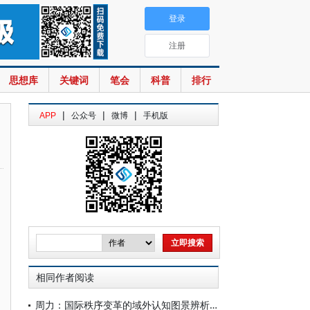
登录
注册
思想库
关键词
笔会
科普
排行
|
|
|
APP
公众号
微博
手机版
相同作者阅读
周力：国际秩序变革的域外认知图景辨析—— 国外政要学界关于当代秩序变革的观点述评