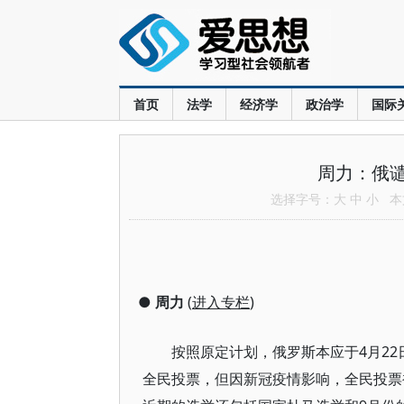
首页
法学
经济学
政治学
国际
周力：俄
选择字号：
大
中
小
本文
●
周力
(
进入专栏
)
按照原定计划，俄罗斯本应于4月2
全民投票，但因新冠疫情影响，全民投票被