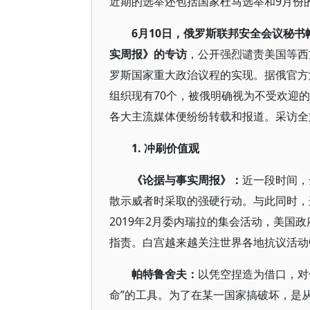
近期的选举还包括国家杜马选举和9月份
6
月10
日，俄罗斯联邦安全会议秘书
实周报》的专访
，公开强烈谴责美国等西
罗斯国家重大政治议程的实现。据俄官方
组织现有70个，被俄明确视为不受欢迎
各大主流媒体便纷纷转载和报道。采访全
1.
冲刷价值观
《论据与事实周报》：
近一段时间，
散示威者时采取的强硬行动。与此同时，这
2019年2月委内瑞拉的集会活动，美国
指责。白宫越来越关注世界各地抗议活动
帕特鲁舍夫：
以凭空捏造为借口，对
命”的工具。为了在某一国家搞破坏，是