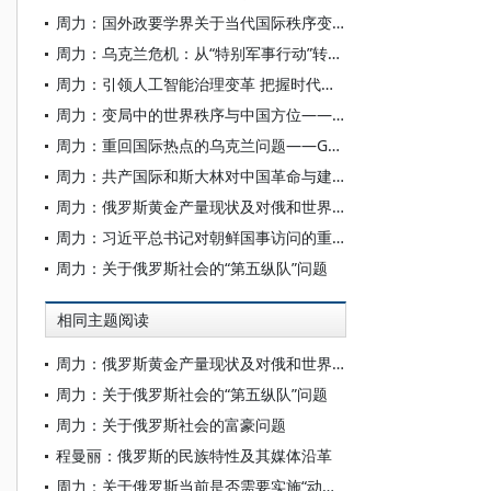
周力：国外政要学界关于当代国际秩序变革的观点述评
周力：乌克兰危机：从“特别军事行动”转向全面战争——俄罗斯政界学界对当前局势的研判
周力：引领人工智能治理变革 把握时代发展主动——人工智能全球治理的中国担当与世界意义
周力：变局中的世界秩序与中国方位——2026年6月国际形势的观察与思考
周力：重回国际热点的乌克兰问题——G7峰会同俄罗斯新一轮的较量
周力：共产国际和斯大林对中国革命与建设的影响和帮助
周力：俄罗斯黄金产量现状及对俄和世界经济的影响
周力：习近平总书记对朝鲜国事访问的重大意义
周力：关于俄罗斯社会的“第五纵队”问题
相同主题阅读
周力：俄罗斯黄金产量现状及对俄和世界经济的影响
周力：关于俄罗斯社会的“第五纵队”问题
周力：关于俄罗斯社会的富豪问题
程曼丽：俄罗斯的民族特性及其媒体沿革
周力：关于俄罗斯当前是否需要实施“动员经济”的讨论