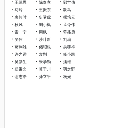
王缉思
陈奉孝
郭世佑
马玲
王振东
狄马
袁伟时
史啸虎
熊培云
秋风
刘小枫
孟令伟
雷一宁
周枫
蒋兆勇
吴伟
沙叶新
刘瑜
葛剑雄
储昭根
吴稼祥
许之远
袁刚
杨小凯
吴励生
朱学勤
潘维
郑秉文
莫于川
羽之野
谢志浩
孙立平
杨光