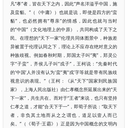
凡“孝”者，皆在天下之内，因此“声名洋溢乎中国，施
及蛮貊。”（《中庸》）也就是说，即使是四方的“蛮
貊”，也必然拥有“尊亲”的情感，因此也就与当时
的“中国”（文化地理上的中原），共同构成了天下之
民。在理想的“天下一家”伦理共同体图景中，种族差
异被置于伦理认同之下，理论上不应存在绝对意义的
种族歧视。例如春秋时期，郑国太子叫“夷”，郑灵公
字“子蛮”，齐侯儿子叫“戎子”，王柯说：“先秦时代
的‘中国’人并没有认为‘蛮’‘夷’‘戎’字等就是带有民族歧
视意识的表现。”（王柯：《从“天下”国家到民族国
家》，上海人民出版社）由仁孝概念所延展出来的“天
下一家”，共生共在。而对于“王者”来说，也只有坚持
仁孝之道，才能“合天下于一”，即荀子所说：“取天下
者，非负其土地而从之之谓也，道足以壹人而已
矣。”（《荀子·王霸》）正是因为中国概念的文明内