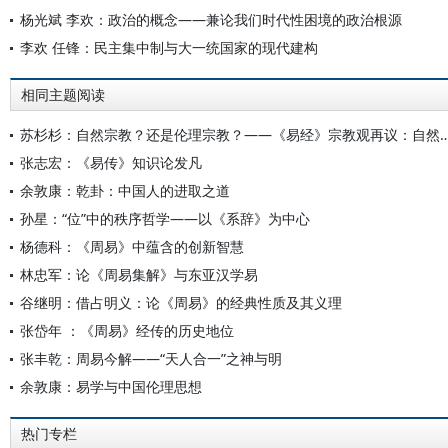
杨光斌 李欢：政治的概念——兼论我们时代性困境的政治根源
李欢 任锋：民主集中制与大一统国家的现代建构
相同主题阅读
苏杉杉：自然宗教？还是伦理宗教？——《易经》宗教观再议：自然宗教？还是伦理
张志宏：《易传》知识论发凡
余敦康：乾卦：中国人的进取之道
孙星：“位”中的秩序哲学——以《系辞》为中心
杨德科：《周易》中蕴含的创新智慧
林忠军：论《周易集解》与东亚汉学易
谷继明：借占明义：论《周易》的经典性质及其义理
张岱年 ：《周易》经传的历史地位
张丰乾：周易今解——“天人合一”之神与明
余敦康：易学与中国伦理思想
热门专栏