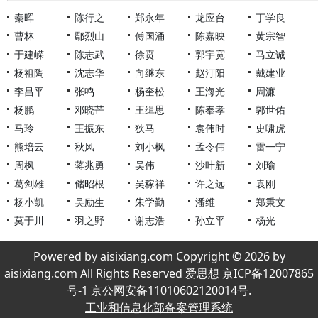
秦晖
陈行之
郑永年
龙应台
丁学良
曹林
鄢烈山
傅国涌
陈嘉映
黄宗智
于建嵘
陈志武
徐贲
郭宇宽
马立诚
杨祖陶
沈志华
向继东
赵汀阳
戴建业
李昌平
张鸣
杨奎松
王海光
周濂
杨鹏
邓晓芒
王缉思
陈奉孝
郭世佑
马玲
王振东
狄马
袁伟时
史啸虎
熊培云
秋风
刘小枫
孟令伟
雷一宁
周枫
蒋兆勇
吴伟
沙叶新
刘瑜
葛剑雄
储昭根
吴稼祥
许之远
袁刚
杨小凯
吴励生
朱学勤
潘维
郑秉文
莫于川
羽之野
谢志浩
孙立平
杨光
Powered by aisixiang.com Copyright © 2026 by
aisixiang.com All Rights Reserved 爱思想 京ICP备12007865
号-1 京公网安备11010602120014号.
工业和信息化部备案管理系统