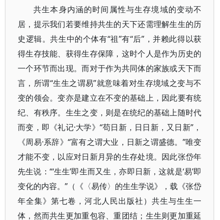
共生本身内涵的时间属性与生存境域的变动不
居，提示我们若要维持共生的天下还需理解生生的历
史逻辑。共生中的个体有“祖”有“后”，并赖此得以获
得生存技能、获得生存保障，这时个人是作为历史的
一个环节而出现。而对于作为共同体的家族或天下而
言，所谓“生生之谓易”就意味着对生存境域之变与不
变的领会。变亦是建立在不变的基础上，因此要有统
纪、有秩序。生生之变，则是在统纪的基础上随时代
而变，即《礼记·大学》“苟日新，日日新，又日新”，
《周易·系辞》“富有之谓大业，日新之谓盛德。”唯变
才能不变，以应对日新月异的生存处境。因此张岱年
先生说：“‘生生’即生而又生，亦即日新，这就是‘易’即
变化的内容。”（《〈易传〉的生生学说》，载《张岱
年全集》第七卷，河北人民出版社）共生与生生一
体，然而共生更加重包容、重团结；生生则更加重延