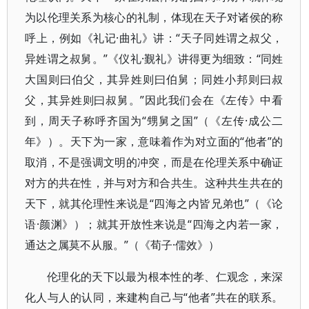
为以伦理关系为核心的礼制，体现在天子对诸侯的称
呼上，例如《礼记·曲礼》讲：“天子同姓谓之叔父，
异姓谓之叔舅。”《仪礼·觐礼》讲得更为细致：“同姓
大国则曰伯父，其异姓则曰伯舅；同姓小邦则曰叔
父，其异姓则曰叔舅。”因此我们会在《左传》中看
到，周天子称呼齐国为“甥舅之国”（《左传·成公二
年》）。天下为一家，意味着作为对立面的“他者”的
取消，不是强调文明的冲突，而是在伦理关系中确证
对方的共在性，并与对方和合共生。这种共生共在的
天下，就其伦理性来说是“四海之内皆兄弟也”（《论
语·颜渊》）；就其开放性来说是“四海之内若一家，
通达之属莫不从服。”（《荀子·儒效》）
伦理化的天下以最为根本性的孝、仁观念，来深
化人与人的认同，来建构自己与“他者”共在的联系。