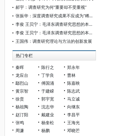
郝宇：调查研究为何“重要却不受重视”
张振华：深度调查研究成果不应成为“稀缺品”
李俊 王贝宁：毛泽东调查研究思想的本体论、认识论和方法论解析
李俊 王贝宁：毛泽东调查研究思想的本体论、认识论和方法论解析
王国伟：调查研究理论与方法的创新发展
热门专栏
秦晖
陈行之
郑永年
龙应台
丁学良
曹林
鄢烈山
傅国涌
陈嘉映
黄宗智
于建嵘
陈志武
徐贲
郭宇宽
马立诚
杨祖陶
沈志华
向继东
赵汀阳
戴建业
李昌平
张鸣
杨奎松
王海光
周濂
杨鹏
邓晓芒