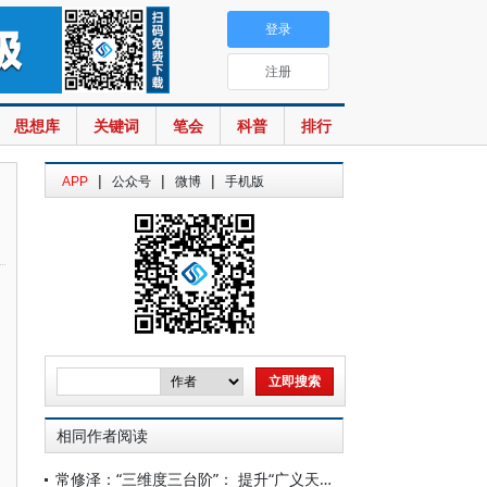
登录
注册
思想库
关键词
笔会
科普
排行
|
|
|
APP
公众号
微博
手机版
相同作者阅读
常修泽：“三维度三台阶”： 提升“广义天下广货”的全球竞争力——读《天下广货》所想到的