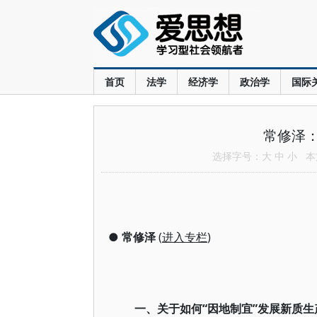
首页
法学
经济学
政治学
国际
常修泽
选择字号：
大
中
小
本文
●
常修泽
(
进入专栏
)
一、关于如何“因地制宜”发展新质