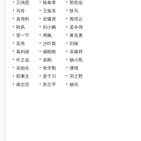
王缉思
陈奉孝
郭世佑
马玲
王振东
狄马
袁伟时
史啸虎
熊培云
秋风
刘小枫
孟令伟
雷一宁
周枫
蒋兆勇
吴伟
沙叶新
刘瑜
葛剑雄
储昭根
吴稼祥
许之远
袁刚
杨小凯
吴励生
朱学勤
潘维
郑秉文
莫于川
羽之野
谢志浩
孙立平
杨光