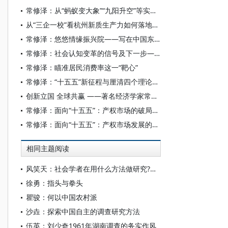
常修泽：从“蚂蚁变大象”“九阳升空”等实践案例看到的——杭州“三企一校”创新调查及启示
从“三企一校”看杭州新质生产力如何落地生根——访著名经济学家、中国宏观经济研究院教授常修泽
常修泽：悠悠情缘振兴院——写在中国东北振兴研究院成立十周年之际
常修泽：社会认知变革的信号及下一步——2026三件民间出圈事感言（六点）
常修泽：瞄准居民消费率这一“靶心”
常修泽：“十五五”新征程与厘清四个理论与实践问题
创新立国 全球共赢 ——著名经济学家常修泽教授来校作学术报告
常修泽：面向“十五五”：产权市场的破局与新生
常修泽：面向“十五五”：产权市场发展的宏观背景、基本框架与拓展思路
相同主题阅读
风笑天：社会学者在用什么方法做研究?——四十年的发展趋势及其学科内涵
徐勇：指头与拳头
瞿骏：何以中国农村派
沙垚：探索中国自主的调查研究方法
伍英：刘少奇1961年湖南调查的务实作风