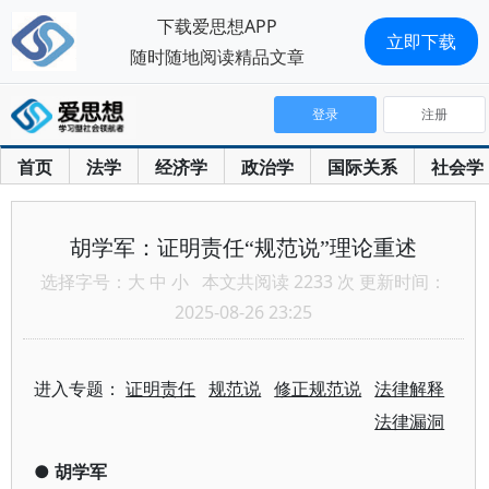
下载爱思想APP
立即下载
随时随地阅读精品文章
登录
注册
首页
法学
经济学
政治学
国际关系
社会学
胡学军：证明责任“规范说”理论重述
选择字号：
大
中
小
本文共阅读 2233 次 更新时间：
2025-08-26 23:25
进入专题：
证明责任
规范说
修正规范说
法律解释
法律漏洞
●
胡学军