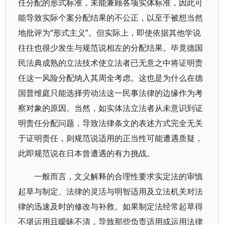
任分配的形式标准，未能兼顾各项实体标准，因此可
能导致实际个案分配结果的不公正，以至于被想当然
地批评为“形式主义”。但实际上，即使依据其他学说
往往也很少发生与规范说相左的分配结果。毕竟德国
民法典成熟的立法技术使立法者已无意之中将证明责
任这一风险分配纳入其周全考虑。这也是为什么在德
国普维庭只能选择劳动法这一民事法律的边缘作为考
察对象的原因。当然，如实体法立法者从未意识到证
明责任分配问题，导致法律条文的表述方式完全无关
于证明责任，则规范说适用的正当性可能遭遇质疑，
此即规范说在日本曾遭遇的有力挑战。
一般而言，文义解释的合理性要求实定法的审慎
起草与制定、法律的灵活与明智适用及立法机关对法
律的迅速及时的修改与补救。如果制定法经常起草得
不堪运用且暧昧不清，导致那些负责适用或运用法律