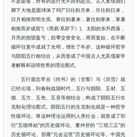
不是陡坡，所有的远行无不回到起点。古人发现我们
脚下大地是圆球体了吗?“日往则月来，月往则日来，
日月相推而明生焉。寒往则暑来，暑往则寒来，寒暑
相推而岁成焉”(《周易·系辞下》)。太阳的东升西落，
月亮的朔望盈亏，四季交替变化，周而复始，在不断
循环往复中成就了光明，增长了年岁。这种循环哲学
与阴阳五行相结合，从而形成了中国古人尤其儒家学
者解释和说明世界的理论图式。
五行观念早在《尚书》的《甘誓》与《洪范》就
已经出现，到春秋战国时代，五行与阴阳、五材、五
德、五方、五色、五音等相结合，构成了阴阳五行生
克制化理论图式。阴阳五行的生克制化就是一种哲学
性循环论。将这种理论运用到人类社会，就形成了邹
衍“五德终始”的历史循环论、董仲舒的 “三统三正”的
历史循环论、邵雍“元会运世”历史循环论等。中国先