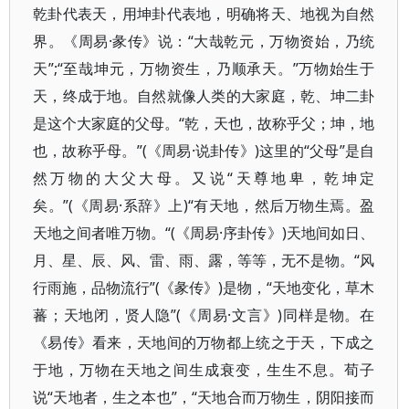
乾卦代表天，用坤卦代表地，明确将天、地视为自然
界。《周易·彖传》说：“大哉乾元，万物资始，乃统
天”;“至哉坤元，万物资生，乃顺承天。”万物始生于
天，终成于地。自然就像人类的大家庭，乾、坤二卦
是这个大家庭的父母。“乾，天也，故称乎父；坤，地
也，故称乎母。”(《周易·说卦传》)这里的“父母”是自
然万物的大父大母。又说“天尊地卑，乾坤定
矣。”(《周易·系辞》上)“有天地，然后万物生焉。盈
天地之间者唯万物。“(《周易·序卦传》)天地间如日、
月、星、辰、风、雷、雨、露，等等，无不是物。“风
行雨施，品物流行”(《彖传》)是物，“天地变化，草木
蕃；天地闭，贤人隐”(《周易·文言》)同样是物。在
《易传》看来，天地间的万物都上统之于天，下成之
于地，万物在天地之间生成衰变，生生不息。荀子
说“天地者，生之本也”，“天地合而万物生，阴阳接而