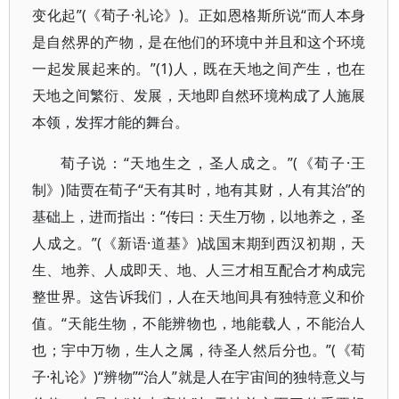
变化起”(《荀子·礼论》)。正如恩格斯所说“而人本身
是自然界的产物，是在他们的环境中并且和这个环境
一起发展起来的。”(1)人，既在天地之间产生，也在
天地之间繁衍、发展，天地即自然环境构成了人施展
本领，发挥才能的舞台。
荀子说：“天地生之，圣人成之。”(《荀子·王
制》)陆贾在荀子“天有其时，地有其财，人有其治”的
基础上，进而指出：“传曰：天生万物，以地养之，圣
人成之。”(《新语·道基》)战国末期到西汉初期，天
生、地养、人成即天、地、人三才相互配合才构成完
整世界。这告诉我们，人在天地间具有独特意义和价
值。“天能生物，不能辨物也，地能载人，不能治人
也；宇中万物，生人之属，待圣人然后分也。”(《荀
子·礼论》)“辨物”“治人”就是人在宇宙间的独特意义与