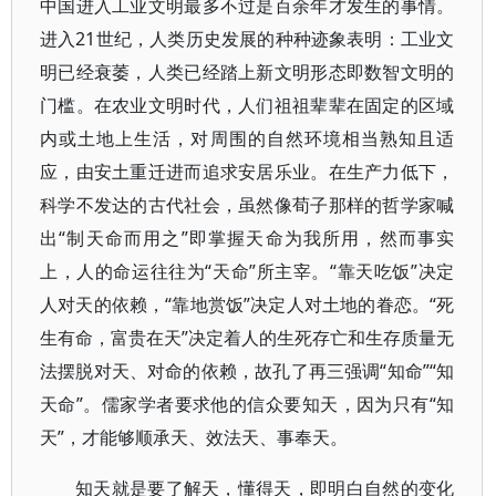
中国进入工业文明最多不过是百余年才发生的事情。
进入21世纪，人类历史发展的种种迹象表明：工业文
明已经衰萎，人类已经踏上新文明形态即数智文明的
门槛。在农业文明时代，人们祖祖辈辈在固定的区域
内或土地上生活，对周围的自然环境相当熟知且适
应，由安土重迁进而追求安居乐业。在生产力低下，
科学不发达的古代社会，虽然像荀子那样的哲学家喊
出“制天命而用之”即掌握天命为我所用，然而事实
上，人的命运往往为“天命”所主宰。“靠天吃饭”决定
人对天的依赖，“靠地赏饭”决定人对土地的眷恋。“死
生有命，富贵在天”决定着人的生死存亡和生存质量无
法摆脱对天、对命的依赖，故孔了再三强调“知命”“知
天命”。儒家学者要求他的信众要知天，因为只有“知
天”，才能够顺承天、效法天、事奉天。
知天就是要了解天，懂得天，即明白自然的变化