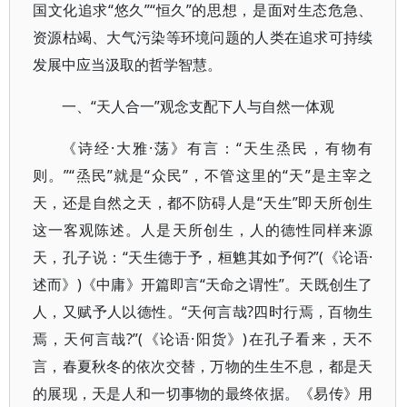
国文化追求“悠久”“恒久”的思想，是面对生态危急、
资源枯竭、大气污染等环境问题的人类在追求可持续
发展中应当汲取的哲学智慧。
一、“天人合一”观念支配下人与自然一体观
《诗经·大雅·荡》有言：“天生烝民，有物有
则。”“烝民”就是“众民”，不管这里的“天”是主宰之
天，还是自然之天，都不防碍人是“天生”即天所创生
这一客观陈述。人是天所创生，人的德性同样来源
天，孔子说：“天生德于予，桓魋其如予何?”(《论语·
述而》)《中庸》开篇即言“天命之谓性”。天既创生了
人，又赋予人以德性。“天何言哉?四时行焉，百物生
焉，天何言哉?”(《论语·阳货》)在孔子看来，天不
言，春夏秋冬的依次交替，万物的生生不息，都是天
的展现，天是人和一切事物的最终依据。《易传》用