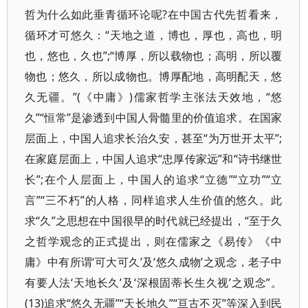
哲为什么如此垂青循环论呢?在中国古代先哲看来，
循环才可悠久：“天地之道，博也，厚也，高也，明
也，悠也，久也”;“博厚，所以载物也；高明，所以覆
物也；悠久，所以成物也。博厚配地，高明配天，悠
久无疆。”(《中庸》)儒家哲学主张法天效地，“悠
久”“恒常”是渗透到中国人骨髓里的价值追求。在国家
层面上，中国人追求长治久安，甚至“为万世开太平”;
在家庭层面上，中国人追求“忠厚传家远”和“诗书继世
长”;在个人层面上，中国人的追求“立德”“立功”“立
言”“三不朽”的人格，同样追求人生价值的悠久。此
求“久”之思想在中国很早的时代就已经提出，“至于久
之哲学观念的正式提出，则在儒家之《易传》《中
庸》中有所谓‘可大可久’及‘悠久成物’之观念，老子中
有要人法‘天地长久’及‘深根固蒂长生久视’之观念”。
(13)追求“悠久无疆”“天长地久”“亘古不灭”等深入到民