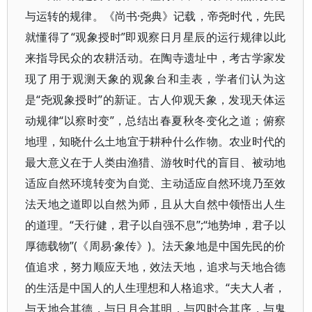
与运转的规律。《尚书·尧典》记载，帝尧时代，先民
就懂得了“观象授时”即观察日月星辰的运行规律以此
来指导民众的农耕活动。在陶寺遗址中，考古学家发
现了用于观测天象的观象台和圭表，学者们认为这
是“尧观象授时”的新证。古人仰观天象，发现天体运
动规律“以察时变”，总结出春夏秋冬变化之道；俯察
地理，知晓什么土地宜于耕种什么作物。农业时代的
最大意义在于人类由渔猎、游牧时代的盲目、被动地
适应自然环境转变为自觉、主动适应自然环境乃至效
法天地之道即以自然为师，且从大自然中领悟出人生
的道理。“天行健，君子以自强不息”;“地势坤，君子以
厚德载物”(《周易·象传》)。法天象地是中国先民的价
值追求，努力顺应天地，效法天地，追求与天地合德
的生活是中国人的人生理想和人格追求。“夫大人者，
与天地合其德，与日月合其明，与四时合其序，与鬼