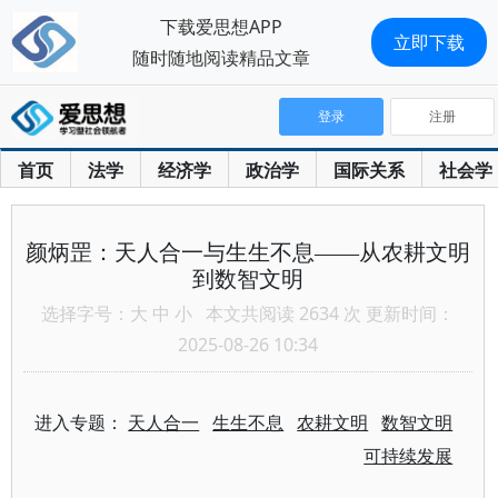
下载爱思想APP
立即下载
随时随地阅读精品文章
登录
注册
首页
法学
经济学
政治学
国际关系
社会学
颜炳罡：天人合一与生生不息——从农耕文明
到数智文明
选择字号：
大
中
小
本文共阅读 2634 次 更新时间：
2025-08-26 10:34
进入专题：
天人合一
生生不息
农耕文明
数智文明
可持续发展