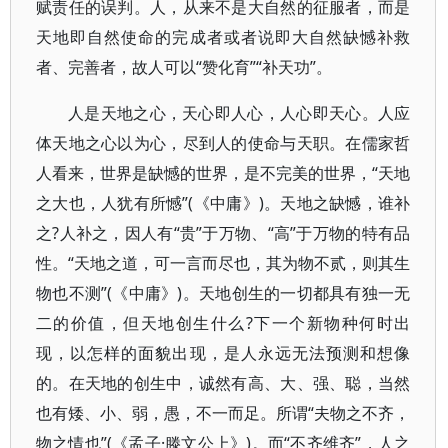
赋责任的误判。人，从来不是大自然的征服者，而是
天地即自然使命的完成者或者说即大自然缺憾补救
者、完善者，故人可以“赞化育”“补天功”。
人是天地之心，天心即人心，人心即天心。人应
体天地之心以为心，尽到人的使命与天职。在儒家哲
人看来，世界是缺憾的世界，是不完美的世界，“天地
之大也，人犹有所憾”(《中庸》)。天地之缺憾，谁补
之?人补之，因人有“贵”于万物、“高”于万物的特有品
性。“天地之道，可一言而尽也，其为物不贰，则其生
物也不测”(《中庸》)。天地创生的一切都具有独一无
二的价值，但天地创生什么?下一个新物种何时出
现，以怎样的面貌出现，是人永远无法预测和想像
的。在天地的创生中，诚然有高、大、强、聪，当然
也有矮、小、弱，愚，不一而足。所谓“夫物之不齐，
物之情也”(《孟子·滕文公上》)。而“不齐维齐”，人之