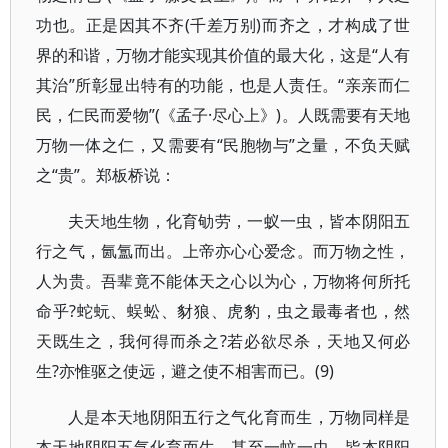
功也。正是因其不齐(千差万别)而齐之，才构成了世
界的和谐，万物才能实现其价值的最大化，这是“人有
其治”所彰显出特有的功能，也是人责任。“亲亲而仁
民，仁民而爱物”(《孟子·尽心上》)。人既需要有天地
万物一体之仁，又需要有“民胞物与”之量，不负天赋
之“贵”。郑板桥说：
夫天地生物，化育劬劳，一蚁一虫，皆本阴阳五
行之气，氤氲而出。上帝亦心心爱念。而万物之性，
人为贵。吾辈竟不能体天之心以为心，万物将何所托
命乎?蛇蚖、蜈蚣、豺狼、虎豹，虫之最毒者也，然
天既生之，我何得而杀之?若必欲尽杀，天地又何必
生?亦惟驱之使远，避之使不相害而已。(9)
人是本天地阴阳五行之气化育而生，万物同样是
本天地阴阳五气化育而生，甚至一蚊一虫，皆本阴阳