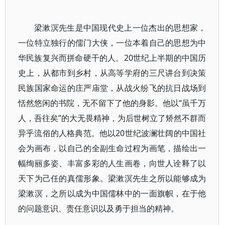
梁漱溟先生是中国现代史上一位杰出的思想家，
一位特立独行的儒门大侠，一位本着自己的思想为中
华民族复兴而拼命硬干的人。20世纪上半期的中国历
史上，从都市到乡村，从高等学府的三尺讲台到决策
民族国家命运的庄严庙堂，从战火纷飞的抗日战场到
恬然悠闲的书院，无不留下了他的身影。他以“虽千万
人，吾往矣”的大无畏精神，为后世树立了矫然不群而
异乎流俗的人格典范。他以20世纪波澜壮阔的中国社
会为画布，以自己的全副生命过程为画笔，描绘出一
幅绚丽多姿、丰富多彩的人生画卷，向世人诠释了以
天下为己任的真儒形象。梁漱溟先生之所以能够成为
梁漱溟，之所以成为中国儒林中的一面旗帜，在于他
的问题意识、责任意识以及勇于担当的精神。