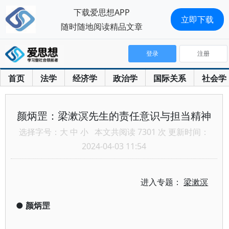
下载爱思想APP
立即下载
随时随地阅读精品文章
登录
注册
首页
法学
经济学
政治学
国际关系
社会学
颜炳罡：梁漱溟先生的责任意识与担当精神
选择字号：
大
中
小
本文共阅读 7301 次 更新时间：
2024-04-03 11:54
进入专题：
梁漱溟
●
颜炳罡