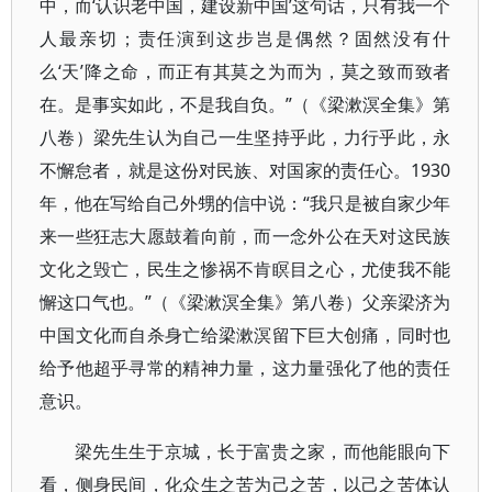
中，而‘认识老中国，建设新中国’这句话，只有我一个
人最亲切；责任演到这步岂是偶然？固然没有什
么‘天’降之命，而正有其莫之为而为，莫之致而致者
在。是事实如此，不是我自负。”（《梁漱溟全集》第
八卷）梁先生认为自己一生坚持乎此，力行乎此，永
不懈怠者，就是这份对民族、对国家的责任心。1930
年，他在写给自己外甥的信中说：“我只是被自家少年
来一些狂志大愿鼓着向前，而一念外公在天对这民族
文化之毁亡，民生之惨祸不肯瞑目之心，尤使我不能
懈这口气也。”（《梁漱溟全集》第八卷）父亲梁济为
中国文化而自杀身亡给梁漱溟留下巨大创痛，同时也
给予他超乎寻常的精神力量，这力量强化了他的责任
意识。
梁先生生于京城，长于富贵之家，而他能眼向下
看，侧身民间，化众生之苦为己之苦，以己之苦体认