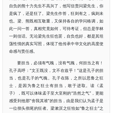
自负的熊十力先生不高兴了，他写信责问梁先生，你
是疯了，还是狂了。梁先生作答，狂则有之，疯则未
也。梁、熊既相互敬重，又保持各自的学问格调，如
此一问一答，真相究竟如何，可待考证，但总是学林
一则佳话。无论梁先生狂也罢，自负也好，都是其坦
荡性情的真实写照，体现了他传承中华文化的高度使
命感与责任感。
要担当，必须有气魄，没有气魄，何担当之有！
孔子高呼：“文王既没，文不在兹乎！”这是孔子的担
当，也是孔子的气魄。孔子在陈，之所以思鲁之狂
士，是因为鲁之狂士有担当，敢于进取。读《孟
子》，既可以体味孟子至大至刚的“浩然之气”，更能
感受到他那“舍我其谁”的担当，由是我们认为孟子是
一位彻头彻尾的狂者。梁漱溟之狂恰如“鲁之狂士”之