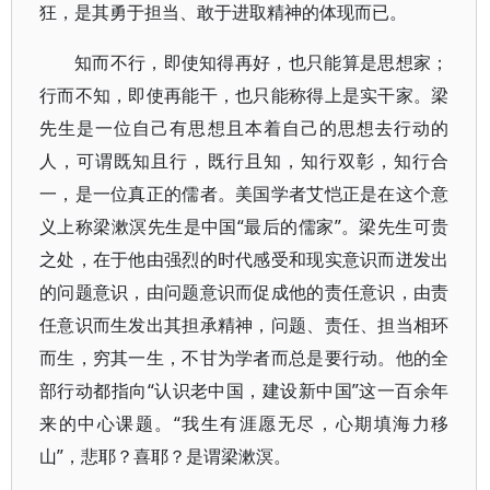
狂，是其勇于担当、敢于进取精神的体现而已。
知而不行，即使知得再好，也只能算是思想家；
行而不知，即使再能干，也只能称得上是实干家。梁
先生是一位自己有思想且本着自己的思想去行动的
人，可谓既知且行，既行且知，知行双彰，知行合
一，是一位真正的儒者。美国学者艾恺正是在这个意
义上称梁漱溟先生是中国“最后的儒家”。梁先生可贵
之处，在于他由强烈的时代感受和现实意识而迸发出
的问题意识，由问题意识而促成他的责任意识，由责
任意识而生发出其担承精神，问题、责任、担当相环
而生，穷其一生，不甘为学者而总是要行动。他的全
部行动都指向“认识老中国，建设新中国”这一百余年
来的中心课题。“我生有涯愿无尽，心期填海力移
山”，悲耶？喜耶？是谓梁漱溟。