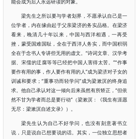
能会成为后人永远研读的对象。
梁先生之所以要与学者划界，不愿承认自己是一
位学者，内在缘由起于父亲梁济的务实品格。在梁济
看来，晚清几十年以来，中国与西洋相遇，一再受
挫，蒙受国难国耻，全在于西洋人务实，而中国积弱
全在于念书人专讲些无用的虚文。“诗词文章、汉学考
据、宋儒的迂腐等等已经把中国人害得太苦。”“作事
要作有用的事，作人要作有用的人”成为梁济对子女的
训诫和要求；“重事功而轻学问”成为梁漱溟的终身追
求。他自己承认对这一倾向后来虽然有所矫正，“但依
然不甘为学者而总是要行动”（梁漱溟：《我生有涯愿
无尽：梁漱溟自述文录》）。
梁先生认为自己不好学问，也没有刻意著书立
说，只是说自己想要说的话。其实，一位独立思想者