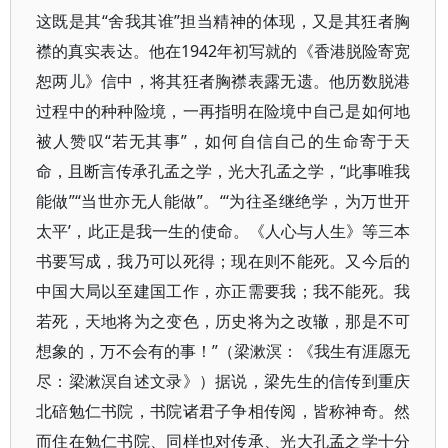
这既是其“舍我其谁”担当精神的体现，又是其狂者胸
襟的真实表达。他在1942年初写就的《香港脱险寄宽
恕两儿》信中，将其狂者胸襟表露无遗。他历数脱港
过程中的种种险境，一再指明在险境中自己是如何地
被人赞叹“若无其事”，如何自信自己的生命寄于天
命，且断言传承孔孟之学，光大孔孟之学，“此事唯我
能做”“当世亦无人能做”。“‘为往圣继绝学，为万世开
太平’，此正是我一生的使命。《人心与人生》等三本
书要写成，我乃可以死得；现在则不能死。又今后的
中国大局以至建国工作，亦正需要我；我不能死。我
若死，天地将为之变色，历史将为之改辙，那是不可
想象的，万不会有的事！”（梁漱溟：《我生有涯愿无
尽：梁漱溟自述文录》）据说，梁先生的信传到重庆
北碚勉仁书院，书院诸君子争相传阅，皆称神奇。然
而住在勉仁书院、同样也对传承、光大孔孟之学十分