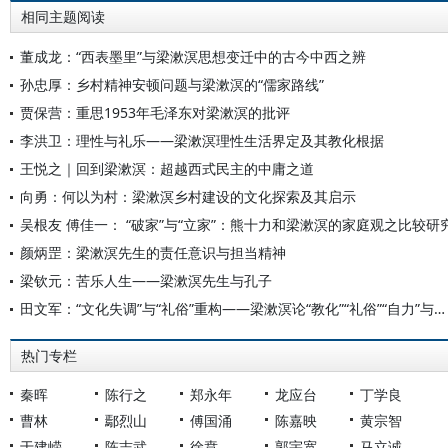
相同主题阅读
董成龙：“西表墨里”与梁漱溟思想变迁中的古今中西之辨
孙忠厚：乡村精神安顿问题与梁漱溟的“儒家路线”
贾保营：重思1953年毛泽东对梁漱溟的批评
李洪卫：理性与礼乐——梁漱溟理性生活界定及其教化根据
王悦之｜回到梁漱溟：超越西式民主的中庸之道
向勇：何以为村：梁漱溟乡村建设的文化探索及其启示
吴根友 傅佳一： “破家”与“立家”：熊十力和梁漱溟的家庭观之比较研
颜炳罡：梁漱溟先生的责任意识与担当精神
梁钦元：苦乐人生——梁漱溟先生与孔子
田文军：“文化失调”与“礼俗”重构——梁漱溟论“教化”“礼俗”“自力”与乡村建设
热门专栏
秦晖
陈行之
郑永年
龙应台
丁学良
曹林
鄢烈山
傅国涌
陈嘉映
黄宗智
于建嵘
陈志武
徐贲
郭宇宽
马立诚