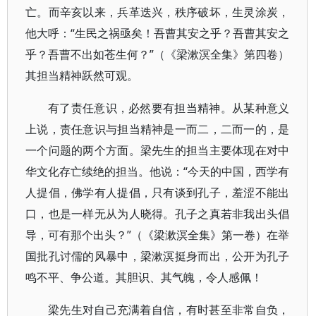
亡。而辛亥以来，兵革迭兴，秩序破坏，生灵涂炭，
他大呼：“生民之祸亟矣！吾曹其安之乎？吾曹其安之
乎？吾曹不出如苍生何？”（《梁漱溟全集》第四卷）
其担当精神跃然可观。
有了责任意识，必然要有担当精神。从某种意义
上说，责任意识与担当精神是一而二，二而一的，是
一个问题的两个方面。梁先生的担当主要体现在对中
华文化存亡续绝的担当。他说：“今天的中国，西学有
人提倡，佛学有人提倡，只有谈到孔子，羞涩不能出
口，也是一样无从为人晓得。孔子之真若非我出头倡
导，可有那个出头？”（《梁漱溟全集》第一卷）在举
国批孔讨儒的风暴中，梁漱溟挺身而出，公开为孔子
鸣不平、争公道。其胆识、其气魄，令人感佩！
梁先生对自己充满着自信，有时甚至非常自负，