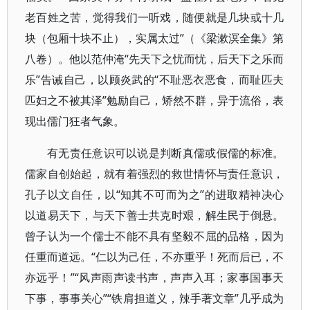
老百姓之苦，觉得我们一听戏，随便就是几块或十几
块（包厢十块不止），实属太过”（《梁漱溟全集》第
八卷）。他以范仲淹“先天下之忧而忧，后天下之乐而
乐”告诫自己，以顾炎武的“不耻恶衣恶食，而耻匹夫
匹妇之不被其泽”勉励自己，矫然不群，异于流俗，表
现出儒门狂者气象。
有无责任意识可以说是判断真儒或假儒的标准。
儒家自创始起，就有着强烈的救世情怀与责任意识，
孔子以文自任，以“知其不可而为之”的进取精神决心
以道易天下，与天下善士共克时艰，解生民于倒悬。
曾子认为一个儒士不能不具有坚毅不屈的品格，因为
任重而道远。“仁以为己任，不亦重乎！死而后已，不
亦远乎！”“风声雨声读书声，声声入耳；家事国事天
下事，事事关心”“铁肩担道义，辣手著文章”几乎成为