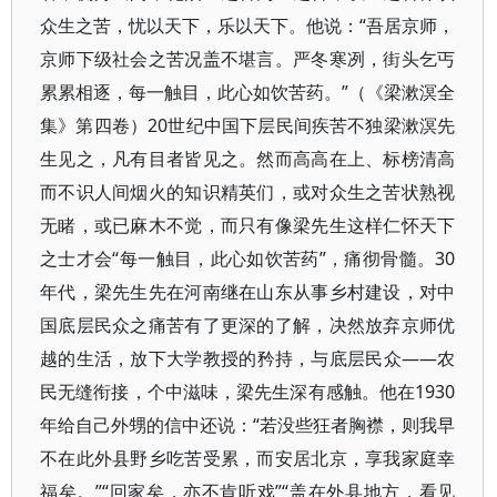
众生之苦，忧以天下，乐以天下。他说：“吾居京师，
京师下级社会之苦况盖不堪言。严冬寒冽，街头乞丐
累累相逐，每一触目，此心如饮苦药。”（《梁漱溟全
集》第四卷）20世纪中国下层民间疾苦不独梁漱溟先
生见之，凡有目者皆见之。然而高高在上、标榜清高
而不识人间烟火的知识精英们，或对众生之苦状熟视
无睹，或已麻木不觉，而只有像梁先生这样仁怀天下
之士才会“每一触目，此心如饮苦药”，痛彻骨髓。30
年代，梁先生先在河南继在山东从事乡村建设，对中
国底层民众之痛苦有了更深的了解，决然放弃京师优
越的生活，放下大学教授的矜持，与底层民众——农
民无缝衔接，个中滋味，梁先生深有感触。他在1930
年给自己外甥的信中还说：“若没些狂者胸襟，则我早
不在此外县野乡吃苦受累，而安居北京，享我家庭幸
福矣。”“回家矣，亦不肯听戏”“盖在外县地方，看见