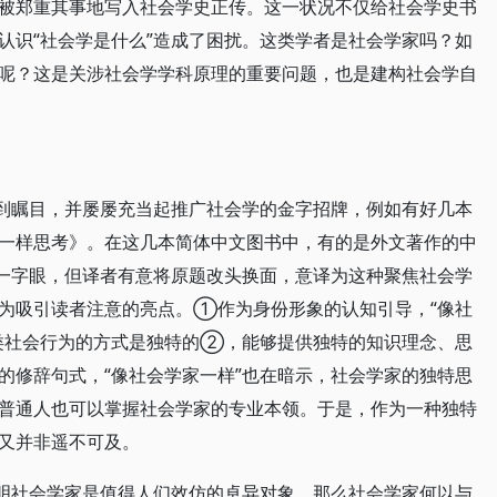
被郑重其事地写入社会学史正传。这一状况不仅给社会学史书
认识“社会学是什么”造成了困扰。这类学者是社会学家吗？如
呢？这是关涉社会学学科原理的重要问题，也是建构社会学自
受到瞩目，并屡屡充当起推广社会学的金字招牌，例如有好几本
一样思考》。在这几本简体中文图书中，有的是外文著作的中
这一字眼，但译者有意将原题改头换面，意译为这种聚焦社会学
为吸引读者注意的亮点。①作为身份形象的认知引导，“像社
类社会行为的方式是独特的②，能够提供独特的知识理念、思
的修辞句式，“像社会学家一样”也在暗示，社会学家的独特思
普通人也可以掌握社会学家的专业本领。于是，作为一种独特
又并非遥不可及。
表明社会学家是值得人们效仿的卓异对象，那么社会学家何以与