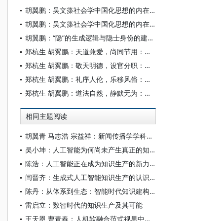
胡翼鹏：吴文藻社会学中国化思想的内在理路
胡翼鹏：吴文藻社会学中国化思想的内在理路
胡翼鹏：“隐”的生成逻辑与隐士身份的建构机制
郑杭生 胡翼鹏：天道兼爱，尚同节用：社会运行的一体化理论——春秋战国时期墨者的社会思想研究
郑杭生 胡翼鹏：敬天明德，设官分职：社会运行的理念和实践——西周时期的社会思想研究
郑杭生 胡翼鹏：礼序人伦，乐移风俗：社会运行的二重性规范
郑杭生 胡翼鹏：道法自然，静默无为：社会运行的另类思路
相同主题阅读
胡翼青 马志浩 宗益祥：新闻传播学学科十年发展综述及评价（2009—2018年）—— 基于人文社科综合指数的分析
吴小坤：人工智能为何尚未产生真正的知识
陈浩：人工智能正在成为知识生产的新力量
闫晋齐：生成式人工智能知识生产的认识论基础及其逻辑限度
陈丹：从体系到生态：智能时代知识建构的范式革命
雷启立：数智时代的知识生产及其可能
王天恩 曹青春：人机软融合范式视界中的知识生产图景