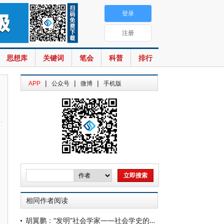
登录
注册
思想库
关键词
笔会
科普
排行
|
|
|
APP
公众号
微博
手机版
相同作者阅读
胡翼鹏：“发明”社会学家——社会学史的另类书写与知识生产