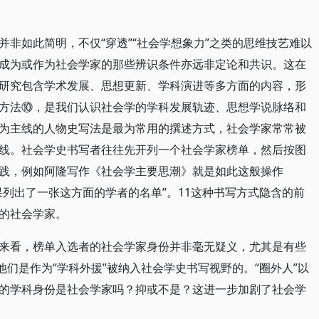
非如此简明，不仅“穿透”“社会学想象力”之类的思维技艺难以
成为或作为社会学家的那些辨识条件亦远非定论和共识。这在
研究包含学术发展、思想更新、学科演进等多方面的内容，形
方法⑩，是我们认识社会学的学科发展轨迹、思想学说脉络和
为主线的人物史写法是最为常用的撰述方式，社会学家常常被
线。社会学史书写者往往先开列一个社会学家榜单，然后按图
践，例如阿隆写作《社会学主要思潮》就是如此这般操作
果列出了一张这方面的学者的名单”。11这种书写方式隐含的前
的社会学家。
来看，榜单入选者的社会学家身份并非毫无疑义，尤其是有些
他们是作为“学科外援”被纳入社会学史书写视野的。“圈外人”以
的学科身份是社会学家吗？抑或不是？这进一步加剧了社会学