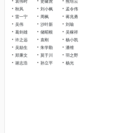
袁伟时
史啸虎
熊培云
秋风
刘小枫
孟令伟
雷一宁
周枫
蒋兆勇
吴伟
沙叶新
刘瑜
葛剑雄
储昭根
吴稼祥
许之远
袁刚
杨小凯
吴励生
朱学勤
潘维
郑秉文
莫于川
羽之野
谢志浩
孙立平
杨光