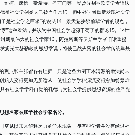
、维柯、康德、费希特、圣西门等，就曾分别被欧美学者追认
孔德是社会学创始人已被当作常识，但中外学者重新发现社会学
荀子是社会学之巨擘”的说法14，景天魁接续前辈学者的观点，
家”这种看法，并认为中国社会学起源于荀子的群论15。14世
古时期最伟大的社会学家16，阿拉塔斯等伊斯兰学者旧话重提，
，发扬光大赫勒敦的思想学说，将使已然失落的社会学传统重焕
的观点和主张都各有理据，只是这些力图正本清源的做法尚未
创始人变得更加无所适从，使社会学学科源流变得愈加纷繁难
理具有社会学学科自觉的孔德与为社会学提供思想资源的往圣先
思想名家被赋予社会学家名分。
司空见惯却又解释乏力的学术现象，即有些学者并没有经过社