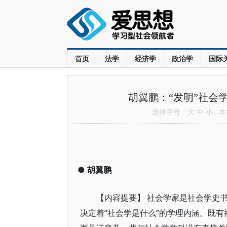
首页
法学
经济学
政治学
国际
胡翼鹏：“发明”社会
选择字号：
大
中
小
本文
●
胡翼鹏
【内容提要】 社会学家是社会学史
决定着“社会学是什么”的学理内涵。既