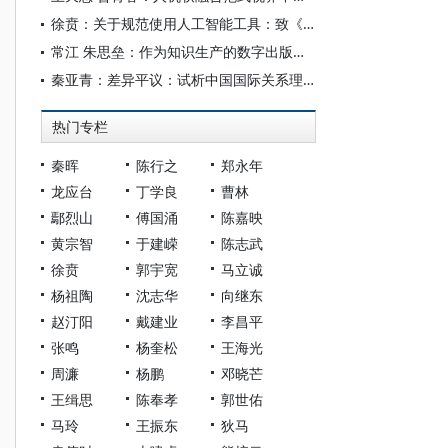
徐贲：关于规范使用人工智能工具：致《文艺研究》编辑部的一封信
常江 朱思垒：作为知识生产的数字出版：媒介逻辑与文化生态
秦亚青：差异平议：试析中国国际关系理论的创新
热门专栏
秦晖
陈行之
郑永年
龙应台
丁学良
曹林
鄢烈山
傅国涌
陈嘉映
黄宗智
于建嵘
陈志武
徐贲
郭宇宽
马立诚
杨祖陶
沈志华
向继东
赵汀阳
戴建业
李昌平
张鸣
杨奎松
王海光
周濂
杨鹏
邓晓芒
王缉思
陈奉孝
郭世佑
马玲
王振东
狄马