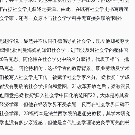
作，甚至其学术研究也并非从社会学学科出发，但这些与社会
牢牢占据社会学史叙述之要津。由此，在既有社会学史书写所涵
会学家，还有一众原本与社会学学科并无直接关联的“圈外
思想学说，显然并不认同孔德倡导的社会学，现今他却被尊为
辞犀利地批判曼海姆的知识社会学，进而波及对社会学的整体否
。20马克思、阿伦特在社会学史中的名分获得，代表了相当一批
马克思、阿伦特相仿，这些学者的教育背景、职业劳动及学术
们被写入社会学史正传，被赋予社会学家名分。梁漱溟自学成
都没有明确的社会学指向和意图。21改革开放之后，梁漱溟及
也同意把梁漱溟“归入社会学中国化的范围”22，大体是将其看
经济学家，但他在经济学界不受欢迎，反而在社会学界口碑不
社会学家。23福柯本是法兰西学院的思想史教授，其学术研究
学也没有多少亲近感，但他是当代社会学理论史炙手可热的书