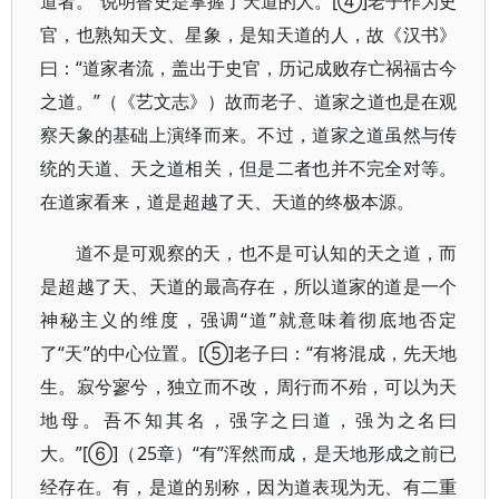
道者。”说明瞽史是掌握了天道的人。[④]老子作为史
官，也熟知天文、星象，是知天道的人，故《汉书》
曰：“道家者流，盖出于史官，历记成败存亡祸福古今
之道。”（《艺文志》）故而老子、道家之道也是在观
察天象的基础上演绎而来。不过，道家之道虽然与传
统的天道、天之道相关，但是二者也并不完全对等。
在道家看来，道是超越了天、天道的终极本源。
道不是可观察的天，也不是可认知的天之道，而
是超越了天、天道的最高存在，所以道家的道是一个
神秘主义的维度，强调“道”就意味着彻底地否定
了“天”的中心位置。[⑤]老子曰：“有将混成，先天地
生。寂兮寥兮，独立而不改，周行而不殆，可以为天
地母。吾不知其名，强字之曰道，强为之名曰
大。”[⑥]（25章）“有”浑然而成，是天地形成之前已
经存在。有，是道的别称，因为道表现为无、有二重