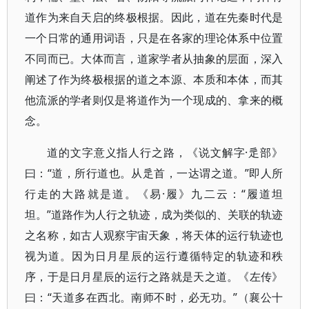
道作为来自天启的终极根据。因此，道在先秦时代是
一个日常的通用词语，只是在各家的理论体系中位置
不同而已。大体而言，道家学者从抽象的层面，深入
阐述了作为终极根据的道之本源、本质和本体，而其
他流派的学者则仅是将道作为一个现成的、拿来的概
念。
道的文字意义指人行之路，《说文解字·辵部》
曰：“道，所行道也。从辵首，一达谓之道。”即人所
行走的大路就是道。《易·履》九二云：“履道坦
坦。”道路作为人行之轨迹，成为类似的、关联的轨迹
之名称，如古人观察宇宙天象，将天体的运行轨迹也
视为道。因为日月星辰的运行遵循特定的轨迹和秩
序，于是日月星辰的运行之路就是天之道。《左传》
曰：“天道多在西北。南师不时，必无功。”（襄公十