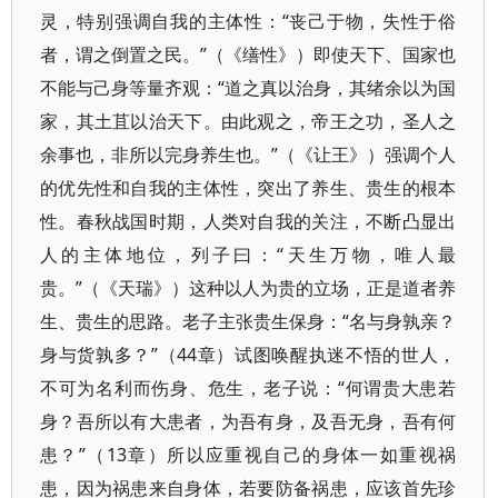
灵，特别强调自我的主体性：“丧己于物，失性于俗
者，谓之倒置之民。”（《缮性》）即使天下、国家也
不能与己身等量齐观：“道之真以治身，其绪余以为国
家，其土苴以治天下。由此观之，帝王之功，圣人之
余事也，非所以完身养生也。”（《让王》）强调个人
的优先性和自我的主体性，突出了养生、贵生的根本
性。春秋战国时期，人类对自我的关注，不断凸显出
人的主体地位，列子曰：“天生万物，唯人最
贵。”（《天瑞》）这种以人为贵的立场，正是道者养
生、贵生的思路。老子主张贵生保身：“名与身孰亲？
身与货孰多？”（44章）试图唤醒执迷不悟的世人，
不可为名利而伤身、危生，老子说：“何谓贵大患若
身？吾所以有大患者，为吾有身，及吾无身，吾有何
患？”（13章）所以应重视自己的身体一如重视祸
患，因为祸患来自身体，若要防备祸患，应该首先珍