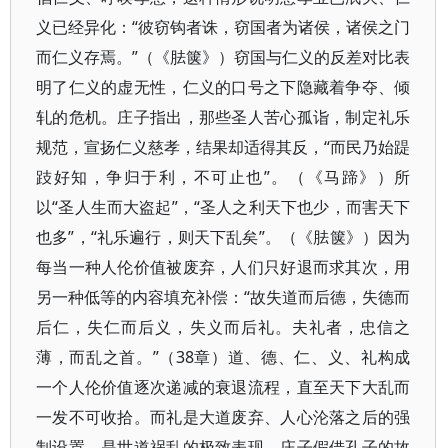
义已经异化：“彼窃钩者诛，窃国者为诸侯，诸侯之门
而仁义存焉。”（《胠箧》）窃国与仁义的反差对比表
明了仁义的虚无性，仁义的口号之下隐藏着争夺、倾
轧的危机。庄子指出，那些圣人苦心孤诣，制定礼乐
规范，宣扬仁义慈孝，结果却适得其反，“而民乃始踶
跂好知，争归于利，不可止也”。（《马蹄》）所
以“圣人生而大盗起”，“圣人之利天下也少，而害天下
也多”，“礼乐遍行，则天下乱矣”。（《胠箧》）因为
每当一种人伦价值被废弃，人们只好退而求其次，用
另一种低等的内容填充补偿：“故失道而后德，失德而
后仁，失仁而后义，失义而后礼。夫礼者，忠信之
薄，而乱之首。”（38章）道、德、仁、义、礼构成
一个人伦价值逐次递减的衰退流程，直至天下大乱而
一发不可收拾。而礼是大道废弃、人心沦落之后的强
制设置，是世道祸乱的极致表现。庄子假借孔子的故