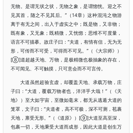
无物。是谓无状之状，无物之象，是谓惚恍。迎之不
见其首，随之不见其后。”（14章）这种混沌之物游
离于有无之间，出入于虚实之中；既是物，又非物；
既有象，又无象；既精微，又恍惚；思维不可度量，
语言不可描摹。故庄子曰：“夫道，有情有信，无为无
形，可传而不可受，可得而不可见。”（《大宗师》）
[⑧]道超越天地、万物，是极精微也极抽象的存在，
不可闻见、不可触摸，只可意会而不可言传。
大道虽然超验玄虚，却覆盖天地、承载万物，庄
子曰：“大道，覆载万物者也，洋洋乎大哉！”（《天
地》）至大如宇宙，至微如毫末，都无从逃遁大道的
笼罩，文子曰：“夫道者，高不可极，深不可测，苞裹
天地，禀受无形。”（《道原》）[⑨]大道至高至深，
包裹一切，天地秉受大道而成形，因此大道是创生万