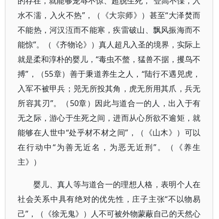
的存在，就能够宠辱不惊、超脱生死，“登高不慄，入
水不濡，入火不热”，（《大宗师》）甚至“大泽焚而
不能热，河汉沍而不能寒，疾雷破山、飘风振海而不
能惊”。（《齐物论》）真人超凡入圣的境界，实际上
就是柔和淳朴的婴儿，“毒虫不螫，猛兽不据，攫鸟不
搏”，（55章）善于秉道养生之人，“陆行不遇兕虎，
入军不被甲兵；兕无所投其角，虎无所用其爪，兵无
所容其刃”。（50章）因此与道合一的人，出入于有
无之际，游心于生死之间，进而从心所欲不逾矩，就
能够在人世中“处乎材不材之间”，（《山木》）可以
在行动中“为善无近名，为恶无近刑”。（《养生
主》）
婴儿、真人等与道合一的理想人格，表明个人在
社会关系中具有绝对的优先性，庄子主张“不以物易
己”，（《徐无鬼》）人不可被外物蒙蔽自己的天然心