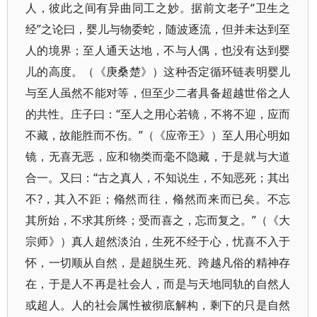
人，彼此之间有异曲同工之妙。据前文老子“卫生之
经”之论曰，婴儿与物委蛇，随波逐流，但并未达到至
人的境界；至人通天达地，不与人偶，也没有达到婴
儿的高度。（《庚桑楚》）这种否定循环链表明婴儿
与至人虽然不能对等，但至少二者具备超越世俗之人
的共性。庄子曰：“至人之用心若镜，不将不迎，应而
不藏，故能胜而不伤。”（《应帝王》）至人用心明如
镜，无喜无恶，应和物类而毫不隐藏，于是就与大道
合一。又曰：“古之真人，不知说生，不知恶死；其出
不?，其入不距；翛然而往，翛然而来而已矣。不忘
其所始，不求其所终；受而喜之，忘而复之。”（《大
宗师》）真人超然淡泊，生死不经于心，忧喜不入于
怀，一切顺从自然，是超脱生死、跨越凡俗的精神存
在，于是人不再是社会人，而是与天地同轨的自然人
或超人。人的社会属性被彻底解构，剩下的只是自然