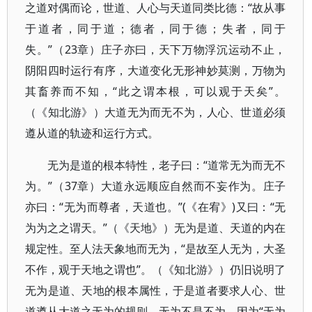
之道对偶而论，世道、人心与天道同类比德：“故从事
于道者，同于道；德者，同于德；失者，同于
失。”（23章）庄子亦曰，天下万物浮沉运动不止，
阴阳四时运行有序，大道变化无形神妙莫测，万物为
其畜养而不知，“此之谓本根，可以观于天矣”。
（《知北游》）大道无为而无不为，人心、世道必须
遵从道的轨迹和运行方式。
无为是道的根本特性，老子曰：“道常无为而无不
为。”（37章）大道永远顺应自然而不妄作为。庄子
亦曰：“无为而尊者，天道也。”(《在宥》)又曰：“无
为为之之谓天。”（《天地》）无为是道、天道的内在
规定性。至人法天象地而无为，“是故至人无为，大圣
不作，观于天地之谓也”。（《知北游》）仍旧说明了
无为是道、天地的根本属性，于是道者要求人心、世
道遵从大道之无为的规则。无为不是不为，因为“无为