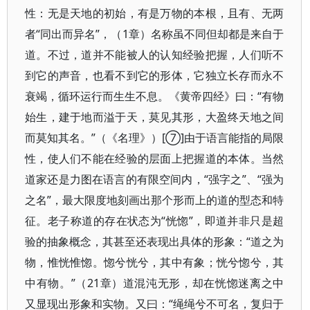
性：无是天地的初始，有是万物的本根，且有、无两
者“同出而异名”，（1章）名称虽不同但却都是来自于
道。不过，道并不能被人的认知经验把握，人们听不
到它的声音，也看不到它的形体，它独立长存而永不
衰竭，循环运行而生生不息。《黄帝四经》曰：“有物
始生，建于地而溢于天，莫见其形，大盈终天地之间
而莫知其名。”（《名理》）[⑦]由于语言能指的局限
性，使人们不能在经验的层面上把握道的本体。当然
道家还是力图在语言的有限空间内，“强字之”、“强为
之名”，最大限度地刻画出那个形而上的道的型态和特
征。老子称道的存在状态为“恍惚”，即道并非只是超
验的抽象概念，其甚至还表现出具体的形象：“道之为
物，惟恍惟惚。惚兮恍兮，其中有象；恍兮惚兮，其
中有物。”（21章）道混沌无形，却在恍惚迷离之中
又显现出形象和实物。又曰：“绳绳兮不可名，复归于