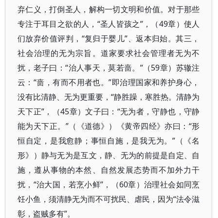
弃仁义，打倒圣人，解构一切文明和价值。对于那些
专注于耳目之欲的人，“圣人皆孩之”，（49章）使人
们放弃价值评判，“复归于婴儿”、返本归始。其三，
社会治理的无为宗旨。道家要求社会管理者无为不
扰，老子曰：“治人事天，莫若啬。”（59章）苏辙注
云：“啬，有而不用者也。”即治理国家和养护身心，
没有比清静、无为更重要，“静胜躁，寒胜热。清静为
天下正”，（45章）文子曰：“无为者，守静也，守静
能为天下正。”（《道德》）《黄帝四经》亦曰：“形
恒自定，是我愈静；事恒自施，是我无为。”（《名
形》）静与无为是互文，静、无为的前提是自定、自
施，遵从事物的本然、自然发展态势而不加外力干
扰，“治大国，若烹小鲜”，（60章）治理社会如同烹
饪小鱼，须清静无为而不可扰民、虐民，因为“法令滋
彰，盗贼多有”。