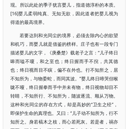
现。所以此处的季子犹言婴儿，指道德淳朴的本质。
[16]婴儿柔弱纯真、无知无欲，因此道者把婴儿视为
得道的最高境界。
若要达到和光同尘的境界，必须去除内心的欲望
和机巧，而婴儿就是借鉴的榜样。庄子也有一段专门
描述婴儿的文字，《庚桑楚》载老子之言：“儿子终日
嗥而嗌不嗄，和之至也；终日握而手不掜，共其德
也；终日视而目不瞚，偏不在外也。行不知所之，居
不知所为，与物委蛇，而同其波。”婴儿终日啼哭但喉
咙不哑，终日握拳而手中并未有物，终日视物却目不
转睛，不知所行、不知所为，随波逐流、顺从万物。
这种和光同尘的存在方式，却是高妙的“卫生之经”，
即保护生命的真理也。又曰：“儿子动不知所为，行不
知所之。身若槁木之枝，而心若死灰。若是者，祸亦