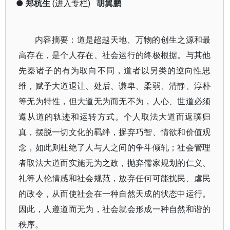
●
郑杭生
(
进入专栏
)
胡翼鹏
内容摘要：道是超越天地、万物的创生之源和最
高存在，是个人存在、社会运行的终极根据。与其他
先秦诸子的有为取向不同，道者以另类的逆向性思
维，赋予大道退让、处后、谦卑、柔弱、清静、淳朴
等无为特性，但大道无为而无不为，人心、世道必须
遵从道的轨迹和运转方式。个人取法大道而返璞归
真，摆脱一切文化的羁绊，摒弃巧智、情欲和价值观
念，如此则杜绝了人与人之间的争斗倾轧；社会管理
者取法大道而实施无为之政，抛弃儒家规划的仁义、
礼等人伦情感和社会规范，放弃任何可能扰民、虐民
的政令，从而使社会在一种自然天成的状态中运行。
因此，人遵道而无为，社会就会形成一种自然和谐的
秩序。