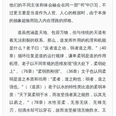
他们的不同主张和体会融会在同一部“书”中[13]，不
过更主要是当道作为人世、人心的根据时，由于本身
的抽象超验而陷入内在理路的捍格。
道虽然涵盖天地、包容万物，但与传统的天道有
着无法割裂的联系。那么，道发挥作用的机理和机能
是什么？老子曰：“反者道之动，弱者道之用。”（40
章）循环往复是道的运行规律，谦卑柔弱是道的作用
机理。老子以不同常规的思维发现“强大处下，柔弱处
上”，（76章）“柔弱胜刚强”。（36章）文子也认同柔
弱是道之本质和功用：“柔者，道之刚也；弱者，道之
强也。”（《道原》）老子以水的特性类比道的柔弱本
质：“天下莫柔弱于水，而攻坚强者莫之能胜，以其无
以易之。”（78章）水性至柔，无形无状、无锋无
刃，但滴水却可以穿石，故而攻坚摧强无物胜水。又