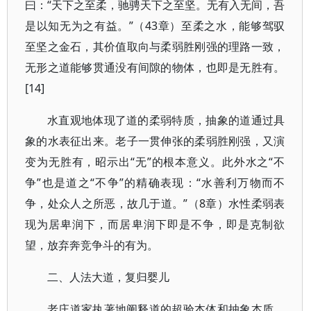
曰：“天下之至柔，驰骋天下之至坚。无有入无间，吾
是以知无为之有益。”（43章）至柔之水，能够驾驭
至坚之金石，其价值取向与柔弱胜刚强的理路一致，
无形之道能够贯通没有间隙的物体，也即是无胜有。
[14]
水直观地体现了道的柔弱特质，抽象的道通过具
象的水表征出来。老子一贯伸张的柔弱胜刚强，又演
变为无胜有，昭示出“无”的根本意义。此外水之“不
争”也是道之“不争”的精确表现：“水善利万物而不
争，处众人之所恶，故几于道。”（8章）水性柔弱表
现为居卑润下，而居卑润下即是不争，即是克制欲
望，放弃奔竞争斗的有为。
二、人法大道，复归婴儿
老庄道家执著地阐释道的超验本体和抽象本质，