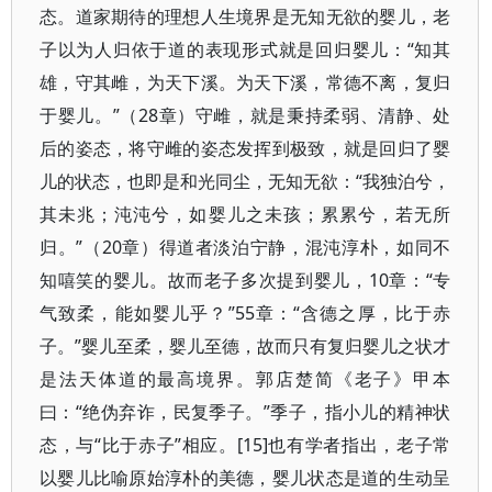
态。道家期待的理想人生境界是无知无欲的婴儿，老
子以为人归依于道的表现形式就是回归婴儿：“知其
雄，守其雌，为天下溪。为天下溪，常德不离，复归
于婴儿。”（28章）守雌，就是秉持柔弱、清静、处
后的姿态，将守雌的姿态发挥到极致，就是回归了婴
儿的状态，也即是和光同尘，无知无欲：“我独泊兮，
其未兆；沌沌兮，如婴儿之未孩；累累兮，若无所
归。”（20章）得道者淡泊宁静，混沌淳朴，如同不
知嘻笑的婴儿。故而老子多次提到婴儿，10章：“专
气致柔，能如婴儿乎？”55章：“含德之厚，比于赤
子。”婴儿至柔，婴儿至德，故而只有复归婴儿之状才
是法天体道的最高境界。郭店楚简《老子》甲本
曰：“绝伪弃诈，民复季子。”季子，指小儿的精神状
态，与“比于赤子”相应。[15]也有学者指出，老子常
以婴儿比喻原始淳朴的美德，婴儿状态是道的生动呈