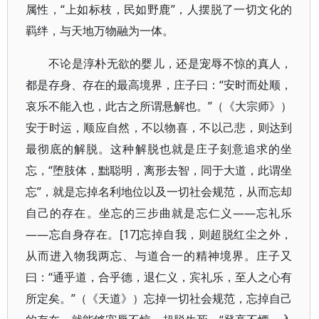
属性，“上如标枝，民如野鹿”，人摆脱了一切文化的
羁绊，与天地万物融为一体。
不论是淳朴无欲的婴儿，还是宠辱不惊的真人，
都是存身、存在的最高境界，庄子曰：“安时而处顺，
哀乐不能入也，此古之所谓悬解也。”（《大宗师》）
安于时运，顺应自然，不以物喜，不以己悲，则达到
最彻底的解脱。这种解脱也就是庄子刻意追求的坐
忘，“堕肢体，黜聪明，离形去智，同于大道，此谓坐
忘”，就是忘掉名利地位以及一切社会规范，从而忘却
自己的存在。坐忘的三步曲就是忘仁义——忘礼乐
——忘自身存在。[17]忘掉自我，则超脱红尘之外，
从而进入物我两忘、与道合一的精神境界。庄子又
曰：“通乎道，合乎德，退仁义，宾礼乐，至人之心有
所定矣。”（《天道》）忘掉一切社会规范，忘掉自己