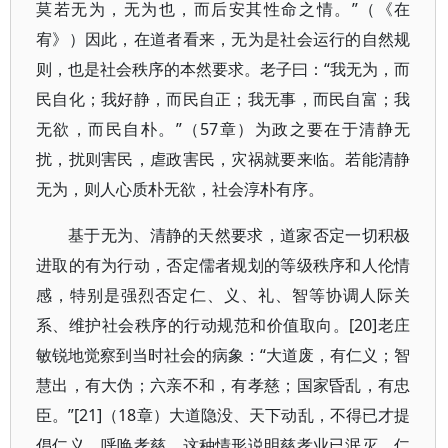
莫若无为，无为也，而后安其性命之情。”（《在
宥》）因此，在道者看来，无为是社会运行的自然规
则，也是社会秩序的本然要求。老子曰：“我无为，而
民自化；我好静，而民自正；我无事，而民自富；我
无欲，而民自朴。”（57章）为政之要在于清静无
扰，扰则害民，虐政害民，灾祸就要来临。若能清静
无为，则人心质朴无欲，社会淳朴有序。
基于无为、清静的天然要求，道家否定一切积极
进取的有为行动，否定儒者规划的等级秩序和人伦情
感，特别是强烈否定仁、义、礼、智等协调人际关
系、维护社会秩序的行动规范和价值取向。[20]老庄
敏锐地觉察到当时社会的病象：“大道废，有仁义；智
慧出，有大伪；六亲不和，有孝慈；国家昏乱，有忠
臣。”[21]（18章）大道隐没、天下动乱，不得已才提
倡仁义、呼唤孝慈，这种情形说明慈孝业已泯灭、仁