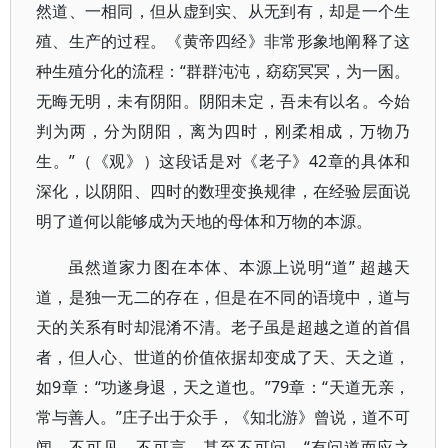
然道、一相同，但从虚到实、从无到有，却是一个生
殖、生产的过程。《黄帝四经》非常形象地阐释了这
种生殖分化的流程：“群群沌沌，窈窈冥冥，为一囷。
无晦无明，未有阴阳。阴阳未定，吾未有以名。今始
判为两，分为阴阳，离为四时，刚柔相成，万物乃
生。”（《观》）这段话是对《老子》42章的具体和
深化，以阴阳、四时的数理变换规律，在经验层面说
明了道何以能够成为天地的母体和万物的本源。
虽然道家力图在本体、本源上说明“道” 超越天
道，是独一无二的存在，但是在不同的语境中，道与
天的关系有时却混淆不清。老子虽是超越之道的首倡
者，但人心、世道的价值依据却变成了天、天之道，
如9章：“功遂身退，天之道也。”79章：“天道无亲，
常与善人。”庄子出于众手，《知北游》曾说，道不可
闻、不可见、不可言、甚至不可问，“有问道而应之