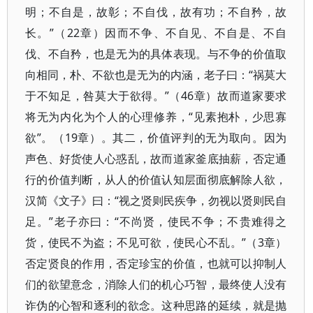
明；不自是，故彰；不自伐，故有功；不自矜，故
长。”（22章）因而不争、不自见、不自是、不自
伐、不自矜，也是无为的具体表现。与不争的价值取
向相同，朴、不欲也是无为的内涵，老子曰：“祸莫大
于不知足，咎莫大于欲得。”（46章）故而道家要求
将无为内化为个人的心理修养，“见素抱朴，少思寡
欲”。（19章）。其二，价值评判的无为取向。因为
声色、好货使人心惑乱，故而道家釜底抽薪，否定通
行的价值判断，从人的价值认知层面彻底解除人欲，
汉简《文子》曰：“视之贤则民疾争，勿视以贤则民自
足。”老子亦曰：“不尚贤，使民不争；不贵难得之
货，使民不为盗；不见可欲，使民心不乱。”（3章）
否定贤良的作用，否定珍宝的价值，也就可以抑制人
们的欲望意念，消除人们的机心巧智，最终使人没有
诈伪的心智和逐利的欲念。这种思路的延续，就是抛