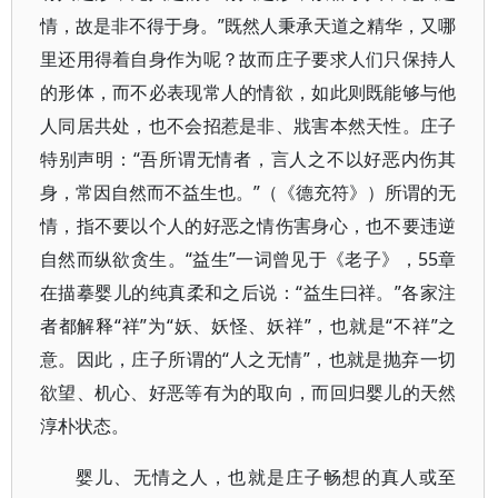
情，故是非不得于身。”既然人秉承天道之精华，又哪
里还用得着自身作为呢？故而庄子要求人们只保持人
的形体，而不必表现常人的情欲，如此则既能够与他
人同居共处，也不会招惹是非、戕害本然天性。庄子
特别声明：“吾所谓无情者，言人之不以好恶内伤其
身，常因自然而不益生也。”（《德充符》）所谓的无
情，指不要以个人的好恶之情伤害身心，也不要违逆
自然而纵欲贪生。“益生”一词曾见于《老子》，55章
在描摹婴儿的纯真柔和之后说：“益生曰祥。”各家注
者都解释“祥”为“妖、妖怪、妖祥”，也就是“不祥”之
意。因此，庄子所谓的“人之无情”，也就是抛弃一切
欲望、机心、好恶等有为的取向，而回归婴儿的天然
淳朴状态。
婴儿、无情之人，也就是庄子畅想的真人或至