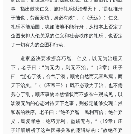
事，指出鼓吹仁义、施行礼乐以治理天下，“是犹推舟
于陆也，劳而无功，身必有殃”，（《天运》）仁义、
礼乐不能治国，犹如陆地不能行舟，从根本上否定了
企图安排人伦关系的仁义和社会秩序的礼乐，也否定
了一切有为的企图和行动。
道家坚决要求摒弃巧智、仁义，以无为治理天
下，老子曰：“为无为，则无不治。”（3章）庄子
曰：“游心于淡，合气于漠，顺物自然而无容私焉，而
天下治矣。”（《应帝王》）既不必致力于治，也不需
劳心于乱，顺应事物本然情状而不掺杂主观成见，以
淡漠无为的心态对待天下之事，则必定能够实现自然
和谐的秩序。老子曰：“绝圣弃智，民利百倍；绝仁弃
义，民复孝慈；绝巧弃利，盗贼无有。”（19章）庄
子详细解析了这种因果关系的逻辑结构：“故绝圣弃