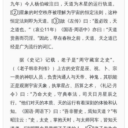
九年）今人杨伯峻注曰，天道为木星的运行轨道。
[②]星象的时空秩序被理解为宇宙的恒定法则，这种
恒定法则即为天道。[③]故《左传》曰：“盈必毁，天
之道也。”（哀公11年）《国语·周语中》亦曰：“天道
赏善而罚淫。”因此，早在春秋之前，天道、天之道已
经是广为流行的词汇。
据《史记》记载，老子是“周守藏室之史”。
（《老子韩非列传》）上古的史官是巫、祝、卜、宗
一类的神职人员，负责沟通人与天帝、神鬼，其职能
正是观测宇宙天象，执掌星占、历算之术，《礼记·月
令》曰：“乃命大史，守典奉法，司天日月星辰之
行。”他们对天的本质、天的运行有着深刻的体验和认
知。《国语·周语下》曰：“吾非瞽史，焉知天道？”韦
昭注云：“史，太史，掌抱天时，与太师同车，皆知天