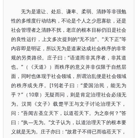
无为是退让、处后、谦卑、柔弱、清静等非强勉
性的多维度行动结构，不论是个人之少思寡欲，还是
社会管理者之清静不扰，老庄的根本目标仍旧是社会
的良性运行，上文多次提到的“无不治”、“天下正”等
内容即是明证，所以无为是道家达成社会秩序的非常
规的另类路径。庄子曰：“语道而非其序者，非其道
也。”（《天道》）而秩序的意义并非仅限于自然层
面，同时也体现于社会领域，所谓治乱便是社会领域
的秩序或失序。[19]老子曰：“爱国治民，能无为
乎？”（10章）无疑而问，则是肯定治理社会必须无
为。汉简《文子》载楚平王与文子讨论治理天下，
问：“吾闻古圣立天下，以道莅天下。为之奈何？”答
曰：“执—无为。”文子认为，以道治理天下的根本要
义就是无为。庄子亦曰：“故君子不得已而临莅天下，