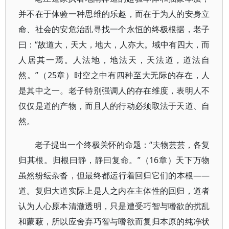
并不在于体验一种思维的乐趣，而在于为人的安身立
命、社会的安危治乱寻找一个永恒的终极根据，老子
曰：“故道大，天大，地大，人亦大。域中有四大，而
人居其一焉。人法地，地法天，天法道，道法自
然。”（25章）时空之中有四种至大无际的存在，人
是其中之一。老子特别强调人的存在维度，表明人不
仅仅是道的产物，而且人的行动必须取法于天道、自
然。
老子提出一个终极关怀的命题：“夫物芸芸，各复
归其根。归根曰静，静曰复命。”（16章）天下万物
虽然纷纭杂沓，但最终都运行着回归它们的本根——
道。复归大道实际上是人之内在主体性的回归，道者
认为人心原本清澈透明，只是遭受巧智与嗜欲的扰乱
和蒙蔽，所以应舍弃巧智与嗜欲而复归本原的纯净状