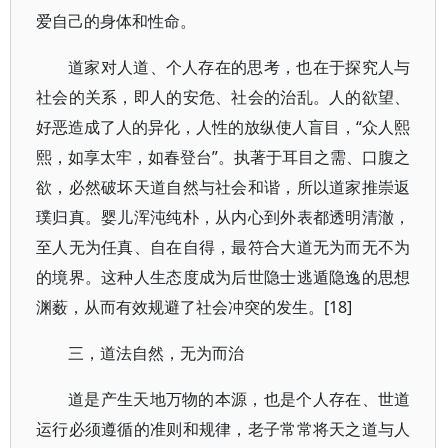
爱自己的身体和性命。
道家对人道、个人存在的思考，也在于探究人与
社会的关系，即人的安危、社会的治乱。人的欲望、
好恶造成了人的异化，人性的放纵使人盲目，“众人熙
熙，如享太牢，如春登台”。执著于耳目之需、口腹之
欲，必然破坏天道自然与社会和谐，所以道家推崇返
璞归真。婴儿浑沌纯朴，从内心到外表都透明清澈，
至人无为任真、自在自得，最符合大道无为而无不为
的境界。这种人生态度成为后世隐士逃遁隐逸的思想
渊薮，从而有效规避了社会冲突的发生。[18]
三，道法自然，无为而治
道是产生天地万物的本源，也是个人存在、世道
运行必须遵循的准则和规律，老子常常将天之道与人