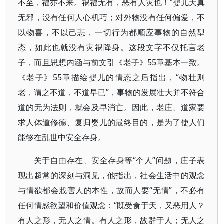
不至，福亦不来。祸福无有，恶有人灾也！”婴儿天真
无邪，没有任何人心机巧；对外物没有任何偏爱，不
以物喜，不以己悲，一切行为都顺应事物的自然型
态，如此也就没有灾祸降身。这段文字不仅托言老
子，而且思想内涵与前文引《老子》55章基本一致。
《老子》55章描绘婴儿的情态之后指出，“物壮则
老，谓之不道，不道早已”，事物的发展壮大并不符合
道的无为法则，就会及早消亡。因此，老庄、道家要
求人体道修德、复归婴儿的最终目的，是为了使人们
能够在乱世中安全存身。
关于自由存在、安全存身等“个人”问题，庄子表
现出超常的深刻与洞见，他指出，社会生活中的观念
与情欲都会戕害人的本性，故而人要“无情”，不必有
任何情感欲望和价值观念：“既受食于天，又恶用人？
有人之形，无人之情。有人之形，故群于人；无人之