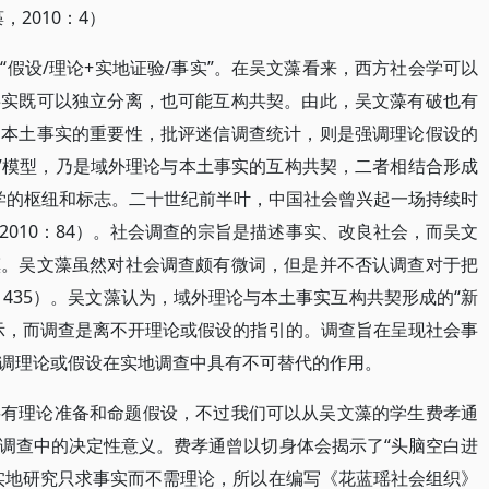
2010：4）
假设/理论+实地证验/事实”。在吴文藻看来，西方社会学可以
事实既可以独立分离，也可能互构共契。由此，吴文藻有破也有
出本土事实的重要性，批评迷信调查统计，则是强调理论假设的
实”模型，乃是域外理论与本土事实的互构共契，二者相结合形成
会学的枢纽和标志。二十世纪前半叶，中国社会曾兴起一场持续时
010：84）。社会调查的宗旨是描述事实、改良社会，而吴文
镇。吴文藻虽然对社会调查颇有微词，但是并不否认调查对于把
：435）。吴文藻认为，域外理论与本土事实互构共契形成的“新
示，而调查是离不开理论或假设的指引的。调查旨在呈现社会事
调理论或假设在实地调查中具有不可替代的作用。
要有理论准备和命题假设，不过我们可以从吴文藻的学生费孝通
调查中的决定性意义。费孝通曾以切身体会揭示了“头脑空白进
实地研究只求事实而不需理论，所以在编写《花蓝瑶社会组织》