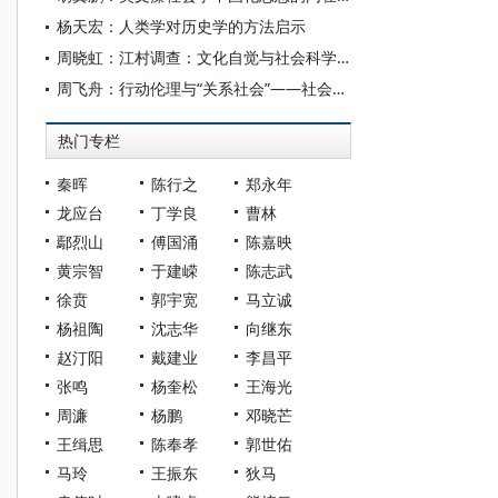
杨天宏：人类学对历史学的方法启示
周晓虹：江村调查：文化自觉与社会科学的中国化
周飞舟：行动伦理与“关系社会”——社会学中国化的路径
热门专栏
秦晖
陈行之
郑永年
龙应台
丁学良
曹林
鄢烈山
傅国涌
陈嘉映
黄宗智
于建嵘
陈志武
徐贲
郭宇宽
马立诚
杨祖陶
沈志华
向继东
赵汀阳
戴建业
李昌平
张鸣
杨奎松
王海光
周濂
杨鹏
邓晓芒
王缉思
陈奉孝
郭世佑
马玲
王振东
狄马