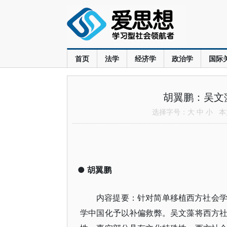
首页
法学
经济学
政治学
国际
胡翼鹏：吴文
选择字号：
大
中
小
本文
●
胡翼鹏
内容提要：针对简单移植西方社会
学中国化予以补偏救弊。吴文藻将西方