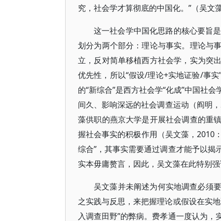
究，社会学才算彻底的中国化。”（吴文藻，
这一社会学中国化思路的核心要旨是“
划分为两个部分：理论与事实。理论与
立，反对简单移植西方社会学，实为突
优先性，所以“假设/理论+实地证验/事
的“新综合”是西方社会学“化成”中国社
间久、影响深远的社会调查运动（阎明，2
藻供职的燕京大学是开展社会调查的重
握社会事实的积极作用（吴文藻，2010
综合”，其事实需要通过调查才能予以揭
实本毋庸赘言，因此，吴文藻在此特别强
吴文藻并未阐述为何实地调查必须
之实践与反思，来把握理论或假设在实地
入调查田野”的弊病。费孝通一度认为，