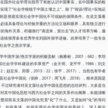
：在国外社会学理论指导下有效认识中国事实，在中国事实的检
现了“社会学根植于中国土壤之上”。除了“假设/理论+实地证
才则是彻底实现社会学中国化不可或缺的保障条件。在吴文藻看
，必须具备理论与经验并重的方法论立场和眼界，具有独立进行
的海外关系，积极推行“请进来，派出去”的人才培养方略，邀
并连续推荐多名优秀学生到国外留学进修。此举培养了一批专业
社会学之燕京学派。
中国学派/燕京学派的积极贡献（杨雅彬，2001：682；李培
国社会学学科建设的丰厚资产（金天明、龙平平，1986；刘文
012；赵定东、郑蓉，2013：22；徐平，2017）。当然也有学者
社会学中国化（张静，2017；周飞舟，2018），根本原因是
）。不过研究者对吴文藻社会学中国化思想的总结评判，大多是当
乏对其中国化思想与西方社会学之间的关系作出阐释，未能清晰
楚回答吴文藻的中国化究竟“化”了什么、又是如何“化”的等问
想、如何表述、如何实践社会学中国化的基础上，深入揭示