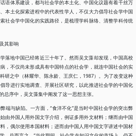
和话语体系建设，都与社会学的本土化、中国化议题有着千丝万
化、本土化探索进程中的代表性学人，不仅大力倡导社会学中国
探索社会学中国化的实践路径，是梳理学科脉络、清整学科传统
及其影响
会学落地中国已经将近三十年了。然而吴文藻却发现，中国高校
弊病，不仅尚未形成具有中国特点的社会学，就连中国社会的实
科研之中（林耀华、陈永龄、王庆仁，1987）。为了改变这种
并倡导进行实地调查、开展社区研究，以此推进社会学的中国化
图书的总序中，吴文藻集中阐发了这一思想主张。
弊端与缺陷。一方面，“食洋不化”是当时中国社会学的突出弊
开始由外国人用外国文字介绍，例证多用外文材料；继而由中国
材料，偶尔使用本国材料；进而由中国人用中国文字讲述中国材
学。总而言之，“当此期间，社会学在知识文化的市场上，仍不