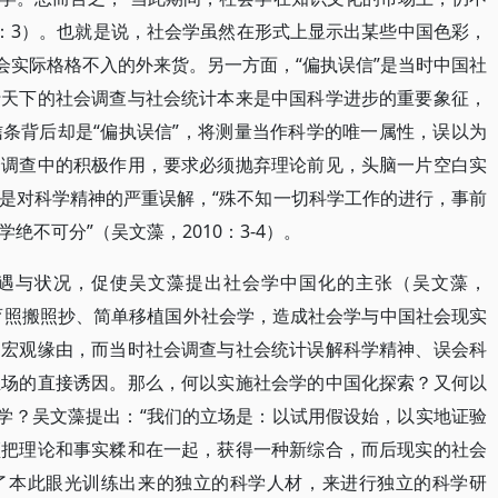
0：3）。也就是说，社会学虽然在形式上显示出某些中国色彩，
会实际格格不入的外来货。另一方面，“偏执误信”是当时中国社
行天下的社会调查与社会统计本来是中国科学进步的重要象征，
条背后却是“偏执误信”，将测量当作科学的唯一属性，误以为
会调查中的积极作用，要求必须抛弃理论前见，头脑一片空白实
是对科学精神的严重误解，“殊不知一切科学工作的进行，事前
不可分”（吴文藻，2010：3-4）。
遇与状况，促使吴文藻提出社会学中国化的主张（吴文藻，
教育照搬照抄、简单移植国外社会学，造成社会学与中国社会现实
的宏观缘由，而当时社会调查与社会统计误解科学精神、误会科
立场的直接诱因。那么，何以实施社会学的中国化探索？又何以
会学？吴文藻提出：“我们的立场是：以试用假设始，以实地证验
须把理论和事实糅和在一起，获得一种新综合，而后现实的社会
了本此眼光训练出来的独立的科学人材，来进行独立的科学研