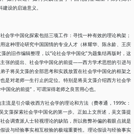
学科建设的启迪意义。
的社会学中国化探索包括三项工作：寻找一种有效的理论构架；
养用这种理论研究中国国情的专业人才（林耀华、陈永龄、王庆
文藻的旧作编辑整理，以“论社会学中国化”为题集结再版时，这
化主张的提出、社会学中国化的前提——西方学术思想的引进与
氏弟子将吴文藻的全部思考和实践放置在社会学中国化的框架之
，也是对老师一生行止的定位。特别是将吴文藻介绍西方社会学
学中国化的前提”，可谓深得老师之良苦用心也。
主流是引介吸收西方社会学的理论和方法（费孝通，1999c：
是吴文藻探索社会学中国化的第一步。正如上文所述，吴文藻提
时社会调查派人士轻视理论的缺陷，所以救弊补偏的着眼点就是
论假设与经验事实相互校验的极端重要性。理论假设与经验事实