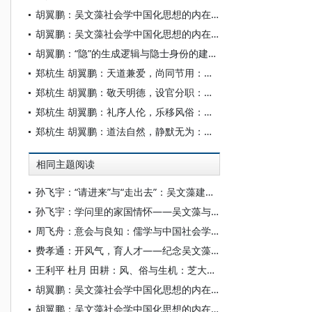
胡翼鹏：吴文藻社会学中国化思想的内在理路
胡翼鹏：吴文藻社会学中国化思想的内在理路
胡翼鹏：“隐”的生成逻辑与隐士身份的建构机制
郑杭生 胡翼鹏：天道兼爱，尚同节用：社会运行的一体化理论——春秋战国时期墨者的社会思想研究
郑杭生 胡翼鹏：敬天明德，设官分职：社会运行的理念和实践——西周时期的社会思想研究
郑杭生 胡翼鹏：礼序人伦，乐移风俗：社会运行的二重性规范
郑杭生 胡翼鹏：道法自然，静默无为：社会运行的另类思路
相同主题阅读
孙飞宇：“请进来”与“走出去”：吴文藻建设燕京学派的国际面向
孙飞宇：学问里的家国情怀——吴文藻与社会学中国化
周飞舟：意会与良知：儒学与中国社会学的界限扩展
费孝通：开风气，育人才——纪念吴文藻先生
王利平 杜月 田耕：风、俗与生机：芝大和燕京的社会学田野
胡翼鹏：吴文藻社会学中国化思想的内在理路
胡翼鹏：吴文藻社会学中国化思想的内在理路