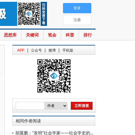
登录
注册
思想库
关键词
笔会
科普
排行
|
|
|
APP
公众号
微博
手机版
相同作者阅读
胡翼鹏：“发明”社会学家——社会学史的另类书写与知识生产