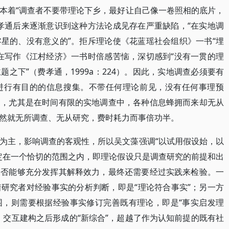
本着“调查者不要带理论下乡，最好让自己像一卷照相的底片，
孝通后来逐渐意识到这种方法论成见存在严重缺陷，“在实地调
星的、没有意义的”。拒斥理论使《花蓝瑶社会组织》一书“埋
在写作《江村经济》一书时倍感苦恼，深切感到“没有一贯的理
之下”（费孝通，1999a：224）。因此，实地调查必须要有
进行有目的的信息搜集。不带任何理论前见，没有任何事理预
的，尤其是在时间有限的实地调查中，各种信息蜂拥而来却无从
然就无所调查、无从研究，费时耗力而事倍功半。
为主，影响调查的客观性，所以吴文藻强调“以试用假设始，以
定在一个恰切的范围之内，即理论假设只是调查研究的前提和出
是否能够充分发挥其解释效力，最终还需要经过实践来检验。一
研究者对经验事实的分析判断，即是“理论符合事实”；另一方
围，则需要根据经验事实修订完善既有理论，即是“事实启发理
、交互建构之后形成的“新综合”，超越了作为认知前提的既有社