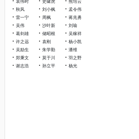
袁伟时
史啸虎
熊培云
秋风
刘小枫
孟令伟
雷一宁
周枫
蒋兆勇
吴伟
沙叶新
刘瑜
葛剑雄
储昭根
吴稼祥
许之远
袁刚
杨小凯
吴励生
朱学勤
潘维
郑秉文
莫于川
羽之野
谢志浩
孙立平
杨光