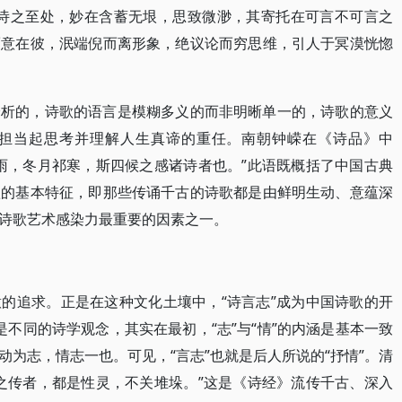
“诗之至处，妙在含蓄无垠，思致微渺，其寄托在可言不可言之
而意在彼，泯端倪而离形象，绝议论而穷思维，引人于冥漠恍惚
分析的，诗歌的语言是模糊多义的而非明晰单一的，诗歌的意义
担当起思考并理解人生真谛的重任。南朝钟嵘在《诗品》中
雨，冬月祁寒，斯四候之感诸诗者也。”此语既概括了中国古典
歌的基本特征，即那些传诵千古的诗歌都是由鲜明生动、意蕴深
诗歌艺术感染力最重要的因素之一。
的追求。正是在这种文化土壤中，“诗言志”成为中国诗歌的开
”是不同的诗学观念，其实在最初，“志”与“情”的内涵是基本一致
为志，情志一也。可见，“言志”也就是后人所说的“抒情”。清
之传者，都是性灵，不关堆垛。”这是《诗经》流传千古、深入