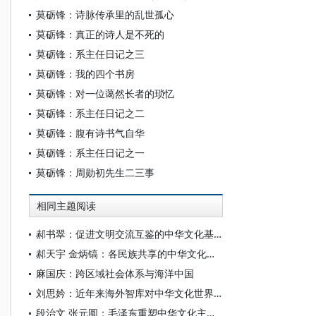
莫砺锋：诗脉传承里的乱世孤心
莫砺锋：真正的诗人是不死的
莫砺锋：系主任日记之三
莫砺锋：我的四个书房
莫砺锋：对一位蔼然长者的琐忆
莫砺锋：系主任日记之二
莫砺锋：腹有诗书气自华
莫砺锋：系主任日记之一
莫砺锋：周勋初先生二三事
相同主题阅读
郝书翠：促进文明交流互鉴的中华文化基因
郝天宇 金炳镐：各民族共享的中华文化符号和中华民族形象论析——以人民币为视角
麻国庆：跨区域社会体系与海洋中国
刘思妗：近年来海外智库对中华文化世界价值与传播效能的认知评析
段治文 张元圆：毛泽东重塑中华文化主体性的时空场域、理论体系及重要启示