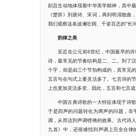
刻且生动地体现着中华美学精神，其中
《楚辞》到唐诗、宋词，再到明清散曲
我们观察这条波澜壮阔、千姿百态的“长
韵律之美
至迟在公元前6世纪，中国最早的
诗，最常见的节奏结构是二、二。到了
个字，却是由三个节拍构成的，其常见
五言句在句式上要灵活多了。七言诗的
上也更加灵活多变。因此，五言和七言成
中国古典诗歌的一大特征体现于诗
于是四声的问题转化为两声的问题，非
调，从而达到声调铿锵的效果。古代诗
九首》中，还很难找到声调上完全合律