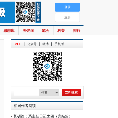
登录
注册
思想库
关键词
笔会
科普
排行
|
|
|
APP
公众号
微博
手机版
相同作者阅读
莫砺锋：系主任日记之四（完结篇）