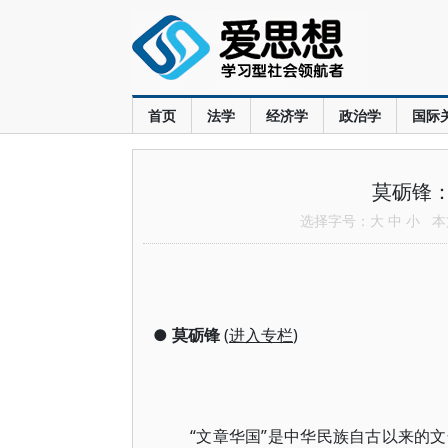
首页
法学
经济学
政治学
国际
莫砺锋
选择字号：
大
中
小
本文
●
莫砺锋
(
进入专栏
)
“文章华国”是中华民族自古以来的