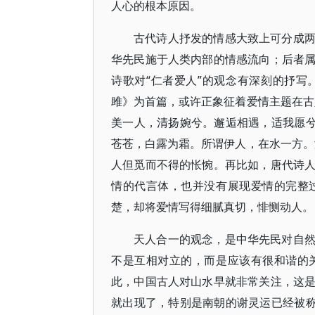
人心的根本原因。
古代诗人抒发的情感大致上可分成
华先民施于人类内部的情感流向；后者
诗歌对“仁者爱人”的观念有深刻的抒
雎》为首篇，或许正象征着爱情主题在古
美一人，清扬婉兮。邂逅相遇，适我愿兮
苍苍，白露为霜。所谓伊人，在水一方。
人但觅而不得的怅惋。再比如，唐代诗
情的代言体，也并没有展现爱情的完整
楚，却将爱情写得细腻真切，悱恻动人。
天人合一的观念，是中华先民对自
不是互相对立的，而是应该有很和谐的
此，中国古人对山水早就非常关注，这
就出现了，特别是南朝的谢灵运已经被称