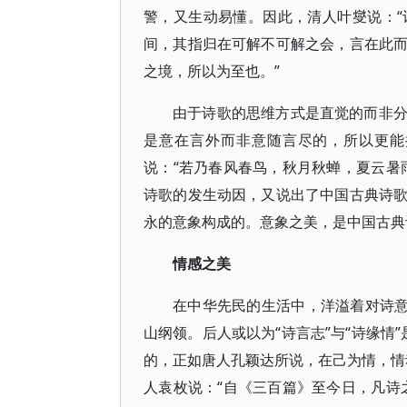
警，又生动易懂。因此，清人叶燮说：
间，其指归在可解不可解之会，言在此
之境，所以为至也。”
由于诗歌的思维方式是直觉的而非
是意在言外而非意随言尽的，所以更能
说：“若乃春风春鸟，秋月秋蝉，夏云暑
诗歌的发生动因，又说出了中国古典诗
永的意象构成的。意象之美，是中国古典
情感之美
在中华先民的生活中，洋溢着对诗意
山纲领。后人或以为“诗言志”与“诗缘情
的，正如唐人孔颖达所说，在己为情，情动
人袁枚说：“自《三百篇》至今日，凡诗