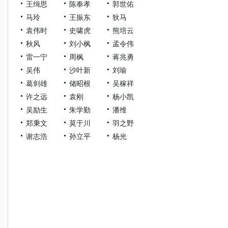
王缉思
陈奉孝
郭世佑
马玲
王振东
狄马
袁伟时
史啸虎
熊培云
秋风
刘小枫
孟令伟
雷一宁
周枫
蒋兆勇
吴伟
沙叶新
刘瑜
葛剑雄
储昭根
吴稼祥
许之远
袁刚
杨小凯
吴励生
朱学勤
潘维
郑秉文
莫于川
羽之野
谢志浩
孙立平
杨光