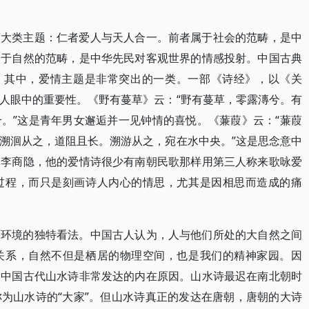
两大类主题：仁者爱人与天人合一。前者属于社会的范畴，是中
属于自然的范畴，是中华先民对客观世界的情感投射。中国古典
写。其中，爱情主题是非常突出的一类。一部《诗经》，以《关
人眼中的重要性。《野有蔓草》云：“野有蔓草，零露漙兮。有
。”这是青年男女邂逅并一见钟情的喜悦。《蒹葭》云：“蒹葭
溯洄从之，道阻且长。溯游从之，宛在水中央。”这是思念意中
人李商隐，他的爱情诗很少有南朝民歌那样用第三人称来歌咏爱
过程，而只是刻画诗人内心的情思，尤其是因相思而造成的痛
然环境的独特看法。中国古人认为，人与他们所处的大自然之间
关系，自然不但是栖居的物理空间，也是我们的精神家园。因
是中国古代山水诗非常发达的内在原因。山水诗最迟在南北朝时
为山水诗的“大家”。但山水诗真正的发达在唐朝，唐朝的大诗