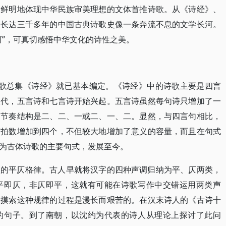
最鲜明地体现中华民族审美理想的文体首推诗歌。从《诗经》、
，长达三千多年的中国古典诗歌史像一条奔流不息的文学长河。
河”，可真切感悟中华文化的诗性之美。
诗歌总集《诗经》就已基本编定。《诗经》中的诗歌主要是四言
汉代，五言诗和七言诗开始兴起。五言诗虽然每句诗只增加了一
的节奏结构是二、二、一或二、一、二。显然，与四言句相比，
节拍数增加到四个，不但较大地增加了意义的容量，而且在句式
为古体诗歌的主要句式，发展至今。
歌的平仄格律。古人早就将汉字的四种声调归纳为平、仄两类，
平即仄，非仄即平，这就有可能在诗歌写作中交错运用两类声
人摸索这种规律的过程是漫长而艰苦的。在汉末诗人的《古诗十
的句子。到了南朝，以沈约为代表的诗人从理论上探讨了此问