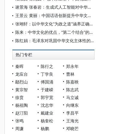
谢景海 张春岩：生成式人工智能对中华文化主体性的挑战与应对策略
王景云 黄丽：中国话语创新提升中华文化国际传播效能的实践与拓新
张翊轩：以中华文化“为政之道”涵养正确政绩观
陈来：中华文化的优点，“第二个结合”的重点
陈红娟：毛泽东对巩固中华文化主体性的三维探赜
热门专栏
秦晖
陈行之
郑永年
龙应台
丁学良
曹林
鄢烈山
傅国涌
陈嘉映
黄宗智
于建嵘
陈志武
徐贲
郭宇宽
马立诚
杨祖陶
沈志华
向继东
赵汀阳
戴建业
李昌平
张鸣
杨奎松
王海光
周濂
杨鹏
邓晓芒