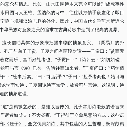
界的意念与情思。比如，山水田园诗本来完全可以处理成叙事性
山水田园诗人王维、孟浩然的诗中，往往以抒情手段虚化了即目
是宁静心境和淡泊志趣的外化。因此，中国古代文学艺术所追求
中华民族对意象之美的追求在古典诗歌中达到了很高的境界。
，擅长借助具体的形象来把握事物的抽象意义。《周易》的卦
。孔子与弟子子贡、子夏之间有两段对话——子贡曰：“贫而无
若贫而乐，富而好礼者也。”子贡曰：“《诗》云：‘如切如磋，
，始可与言《诗》已矣，告诸往而知来者。”子夏问曰：“‘巧笑倩
子曰：“绘事后素。”曰：“礼后乎？”子曰：“起予者商也！始可与
因论学而知诗，子夏因论诗而知学，故皆可与言诗。这说明，诗
遍的抽象道理。
“道”是精微玄妙的，是难以言传的。孔子常用诗歌般的语言来
”“逝者如斯夫！不舍昼夜。”正得益于立象尽意的方式，这些语
一部《庄子》，全文优美如诗，其中包蕴的人生哲理，既深刻精