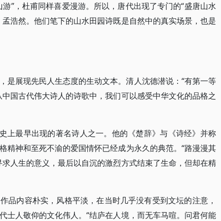
山游”，杜甫同样喜爱漫游。所以，唐代出现了专门的“盛唐山水
、孟浩然。他们笔下的山水田园诗既是自然中的真实场景，也是
，是展现先民人生态度的生动文本。清人沈德潜说：“有第一等
从中国古代伟大诗人的诗歌中，我们可以感受中华文化的品格之
历史上最早出现的著名诗人之一。他的《楚辞》与《诗经》并称
格精神和至死不渝的爱国情怀已经成为永久的典范。“路漫漫其
寻求人生的意义，最后以自沉的激烈方式结束了生命，但却在精
的作品内容朴实，风格平淡，在当时几乎没有受到文坛的注意，
代士人敬仰的文化伟人。“结庐在人境，而无车马喧。问君何能