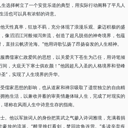
人生选择树立了一个安贫乐道的典型，用实际行动阐释了平凡人
生活也可以具有浓郁的诗意。
。他天性真率，狂放不羁，充分体现了浪漫乐观、豪迈积极的盛
放，像滔滔江河般倾泻奔流，创造了超凡脱俗的神奇境界，包蕴
时，直挂云帆济沧海。”他用诗歌弘扬了昂扬奋发的人生精神。
地服膺儒家仁政爱民的思想，以关爱天下苍生为己任，用诗笔倾
万间，大庇天下寒士俱欢颜！”他因超凡入圣的人格境界和登峰
诗圣”，实现了人生境界的升华。
深受儒家思想的影响，也从道家和禅宗吸取了遗世独立的自由精
怀拥抱生活，以兼收并蓄的审美情趣体味人生，完成了对现实的
，堪称在风雨人生中诗意生存的指南。
侠士。他以军旅词人的身份把英武之气掺入诗词雅境，充满着捐
壮豪放的流派。“醉里挑灯看剑，梦回吹角连营。”多读辛弃疾