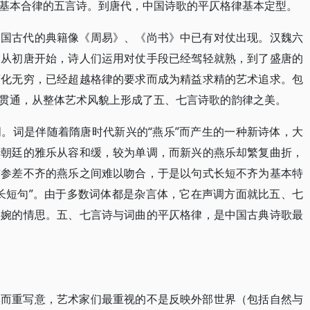
基本合律的五言诗。到唐代，中国诗歌的平仄格律基本定型。
中国古代的典籍像《周易》、《尚书》中已有对仗出现。汉魏六
。从初唐开始，诗人们运用对仗手段已经驾轻就熟，到了盛唐的
变化无穷，已经超越格律的要求而成为精益求精的艺术追求。包
贯通，从整体艺术风貌上形成了五、七言诗歌的韵律之美。
。词是伴随着隋唐时代新兴的“燕乐”而产生的一种新诗体，大
于朝廷的雅乐从容和缓，较为单调，而新兴的燕乐却繁复曲折，
与参差不齐的燕乐之间难以吻合，于是以句式长短不齐为基本特
长短句”。由于多数词体都是杂言体，它在声调方面就比五、七
委婉的情思。五、七言诗与词曲的平仄格律，是中国古典诗歌最
实而重写意，艺术家们最重视的不是反映外部世界（包括自然与