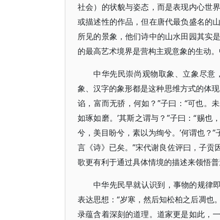
社会）的状貌与姿态，而是表现内心世
或描述性的作品，但在唐代最负盛名的
所见的景象，他们诗中的山水田园其实
的最高艺术境界是营构主观意象的生动。
中华先民崇尚观物取象、立象尽意
象、汉字的象形都是这种思维方式的体现
谄，富而无骄，何如？”子曰：“可也。未
如琢如磨。’其斯之谓与？”子曰：“赐也
兮，美目盼兮，素以为绚兮。’何谓也？”
言《诗》已矣。”宋代谢良佐评曰，子贡
歌更有利于通过具体情境的描述来领悟普
中华先民早就认识到，事物的规律即
表达思想：“岁寒，然后知松柏之后凋也。
录蕴含着深刻的道理。道家更是如此，