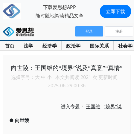
下载爱思想APP
立即下载
随时随地阅读精品文章
登录
注册
首页
法学
经济学
政治学
国际关系
社会学
向世陵：王国维的“境界”说及“真意”“真情”
选择字号：
大
中
小
本文共阅读 2021 次 更新时间：
2025-06-29 00:36
进入专题：
王国维
“境界”说
●
向世陵