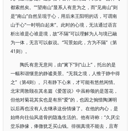
都索然矣。”“望南山”显系人有意为之，而“见南山”则
是“南山”自然呈现于心，用后来王阳明的话，可谓南
山于心“一时明白起来”。此时的心境，无法通过语言
析出谁是心谁是境，故“不隔”可以理解为人与境已融
为一体，无言可以叙说。“写景如此，方为不隔”（第
41则）。
陶氏有意无意间，由“篱下”到“山上”，托出的是
一幅和谐惬意的静谧美景。“无我之境，人惟于静中得
之”（第4则）。只有静下心来，才可能有悠然闲情。
北宋周敦颐在其名篇《爱莲说》中虽称颂的是莲花，
但他对菊花其实也是有所“爱”的，也因之惋惜陶渊明
以后再也没有人去继承这份情缘了。在他的内心，是
始终向往仙风道骨的隐逸生活的。他有诗称：“久厌尘
坌乐静缘，俸微犹乏买山钱。徘徊真境不能去，且寄