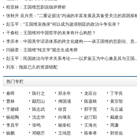
程亚林：王国维悲剧说钱评辨析
张秋升 吴兴亮：“二重证据法”内涵的丰富发展及其备受关注的原因探
彭玉平：“王国维哀挽录”何以成为逊清朝廷的政治斗争实录？
干春松：王国维对中国哲学的未来有什么构想？
李庆本：中国美学话语体系的跨文化建构——谈王国维的悲
闫丽君：王国维“纯文学”观念生成考辨
彭玉平：民国政治与学术关系考论——以罗振玉为中心
刘东：拖延已久的资源错配
热门专栏
秦晖
陈行之
郑永年
龙应台
丁学良
曹林
鄢烈山
傅国涌
陈嘉映
黄宗智
于建嵘
陈志武
徐贲
郭宇宽
马立诚
杨祖陶
沈志华
向继东
赵汀阳
戴建业
李昌平
张鸣
杨奎松
王海光
周濂
杨鹏
邓晓芒
王缉思
陈奉孝
郭世佑