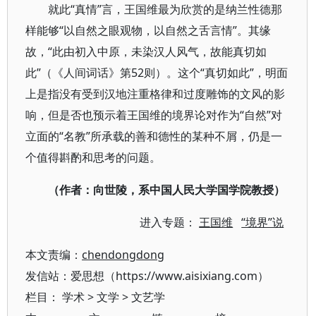
就此“真情”言，王国维最为欣赏的是纳兰性德那
样能够“以自然之眼观物，以自然之舌言情”。其缘
故，“此由初入中原，未染汉人风气，故能真切如
此”（《人间词话》第52则）。这个“真切如此”，明面
上是指没有受到汉地注重格律和过度雕饰的文风的影
响，但是否也预示着王国维的境界论对作为“自然”对
立面的“名教”所承载的善和德性的某种不屑，仍是一
个值得斟酌和思考的问题。
（作者：向世陵，系中国人民大学国学院教授）
进入专题：
王国维
“境界”说
本文责编：
chendongdong
发信站：爱思想（https://www.aisixiang.com）
栏目：
学术
>
文学
>
文艺学