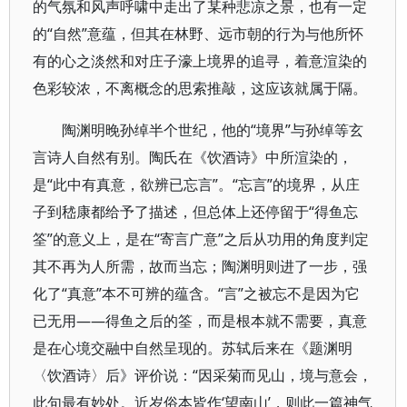
的气氛和风声呼啸‌中走出了某种悲凉之景，也有一定
的“自然”意蕴，但其在林野、远市朝的行为与他所怀
有的心之淡然和对庄子濠上境界的追寻，着意渲染的
色彩较浓，不离概念的思索推敲，这应该就属于隔。
陶渊明晚孙绰半个世纪，他的“境界”与孙绰等玄
言诗人自然有别。陶氏在《饮酒诗》中所渲染的，
是“此中有真意，欲辨已忘言”。“忘言”的境界，从庄
子到嵇康都给予了描述，但总体上还停留于“得鱼忘
筌”的意义上，是在“寄言广意”之后从功用的角度判定
其不再为人所需，故而当忘；陶渊明则进了一步，强
化了“真意”本不可辨的蕴含。“言”之被忘不是因为它
已无用——得鱼之后的筌，而是根本就不需要，真意
是在心境交融中自然呈现的。苏轼后来在《题渊明
〈饮酒诗〉后》评价说：“因采菊而见山，境与意会，
此句最有妙处。近岁俗本皆作‘望南山’，则此一篇神气