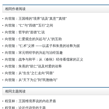
相同作者阅读
向世陵：王国维的“境界”说及“真意”“真情”
向世陵：“仁”与“四德”“五行”之间
向世陵：哲学的“道德”仁说
向世陵：仁爱观念的兴起与“人”的互助
向世陵：“仁术”义辨 ——以孟子和朱熹的诠释为据
向世陵：宋元明经学的兴起与治经旨趣
向世陵：战争与和平：从《春秋》经传看儒家的正义
向世陵：朱熹的“状仁”说及对爱的诠释
向世陵：从“生生”之仁走向“同善”
向世陵：从“天下为公”到“民胞物与”
相同主题阅读
程亚林：王国维境界说的内在矛盾
程亚林：论近代诗学的主题