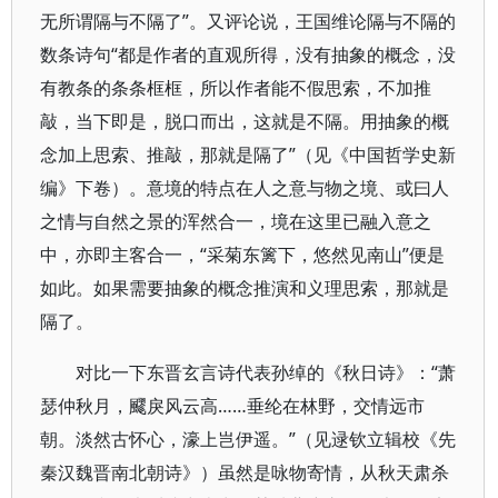
无所谓隔与不隔了”。又评论说，王国维论隔与不隔的
数条诗句“都是作者的直观所得，没有抽象的概念，没
有教条的条条框框，所以作者能不假思索，不加推
敲，当下即是，脱口而出，这就是不隔。用抽象的概
念加上思索、推敲，那就是隔了”（见《中国哲学史新
编》下卷）。意境的特点在人之意与物之境、或曰人
之情与自然之景的浑然合一，境在这里已融入意之
中，亦即主客合一，“采菊东篱下，悠然见南山”便是
如此。如果需要抽象的概念推演和义理思索，那就是
隔了。
对比一下东晋玄言诗代表孙绰的《秋日诗》：“萧
瑟仲秋月，飂戾风云高……垂纶在林野，交情远市
朝。淡然古怀心，濠上岂伊遥。”（见逯钦立辑校《先
秦汉魏晋南北朝诗》）虽然是咏物寄情，从秋天肃杀