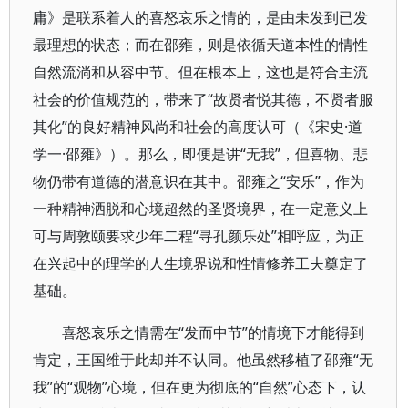
庸》是联系着人的喜怒哀乐之情的，是由未发到已发
最理想的状态；而在邵雍，则是依循天道本性的情性
自然流淌和从容中节。但在根本上，这也是符合主流
社会的价值规范的，带来了“故贤者悦其德，不贤者服
其化”的良好精神风尚和社会的高度认可（《宋史·道
学一·邵雍》）。那么，即便是讲“无我”，但喜物、悲
物仍带有道德的潜意识在其中。邵雍之“安乐”，作为
一种精神洒脱和心境超然的圣贤境界，在一定意义上
可与周敦颐要求少年二程“寻孔颜乐处”相呼应，为正
在兴起中的理学的人生境界说和性情修养工夫奠定了
基础。
喜怒哀乐之情需在“发而中节”的情境下才能得到
肯定，王国维于此却并不认同。他虽然移植了邵雍“无
我”的“观物”心境，但在更为彻底的“自然”心态下，认