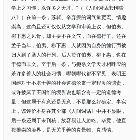
学上之习惯，杀许多之天才。”（《人间词话未刊稿·
八》）在前一条，苏轼、辛弃疾的词气量宽宏、情趣
崇高，这尚且还可仅仅从文学和审美上议，但伯夷、
柳下惠之风骨，却主要不在文气，而在德行了。还在
孟子当年，伯夷、柳下惠二人就因为自身的德行而被
归入到了圣人的行列。后人赞许伯夷、柳下惠，也在
于德而非文。至于后一条，与扼杀文学天才相呼应的
杀许多善人的社会习惯，哪朝哪代都不罕见，表明王
国维对于不堪于善的社会道德沦丧一定程度的谴责，
或许披露了王国维的境界说也暗含有一定的道德考
量，但这属于有意还是无意，不是那么好确定。事实
上，该评价本身在其全部《人间词话》中并不显眼，
后一条还属于未刊稿，故容易让人忽略。毕竟，他直
接推崇的境界，是无关乎善的真景物、真感情。