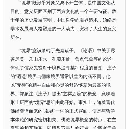
“境界”既涉乎对象又离不开主体，是中国文化从
目的、意义层面区别于西方文化的一个主要特征。数
千年的历史发展表明，中国哲学的境界追求，始终是
学术发展与人格塑造的一大动力，突出了人生的意义
所在。
“境界”意识肇端于先秦诸子。《论语》中关于尽
善尽美、乐山乐水、孔颜乐处、曾点气象等的论述，
体现了儒家先贤对于境界追寻某种程度的自觉。庄子
的“逍遥”境界与儒家境界通常以善为内涵不同，他
以“无待”的精神自由和心灵的舒适惬意为最高的境
界。郭象注《庄子》提出“玄冥之境”的概念，意味着
形上层面的“境界”思维由此开始。事实上，随着晋代
佛经翻译而来的“境界”一词的正式露面，便是与哲学
本体论的研究密切相关。佛教境界概念的特点，在主
客观的相互联系，即境界不是与修行者、实践者无关