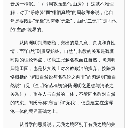
云房一榻眠。”（《周敦颐集·宿山房》）这就不难理
解，对于“乐静缘”而“徘徊真境”的周敦颐来说，他自
然是要既讲“无极”又需要“无欲”，由此“二无”而走向他
的“主静”境界的。
从陶渊明到周敦颐，突出的是真意、真境和真性
情，而“自然”则贯穿始终。自然与名教的关系是魏晋
时期的理论热点，嵇康主张越名教而任自然，陶渊明
归隐田园，也是从实践上对名教政治的摈弃。按陈寅
恪概括的“谓旧自然说与名教说之两非”的陶渊明“新自
然说”（见《金明馆丛稿初编·陶渊明之思想与清谈之
关系》），重在人与自然的一体，不赞同名教对自然
的约束。陶氏号称“忘言”和“无我”，便是建立在这浑
沦一体的境界基础之上。
从哲学的思辨说，无我之境区别于有我之境的关