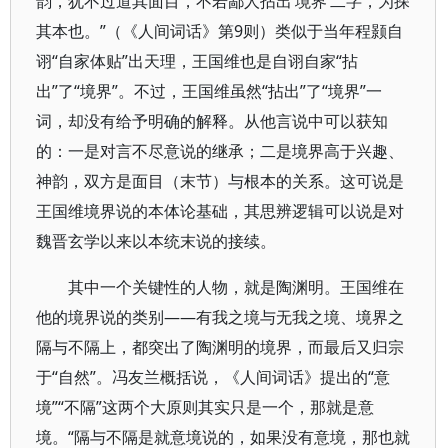
韵，犹不过道其面目，不若鄙人拈出‘境界’二字，为探
其本也。”（《人间词话》第9则）类似于当年程颢自
诩“自家体贴”出天理，王国维也是自诩自家“拈
出”了“境界”。不过，王国维虽然“拈出”了“境界”一
词，却没有给予明确的解释。从他言说中可以获知
的：一是对言不尽意说的继承；二是境界高于兴趣、
神韵，双方是面目（末节）与根本的关系。这可说是
王国维境界说的本体论基础，其思辨逻辑可以说是对
魏晋玄学以来以本统末说的接续。
其中一个关键性的人物，就是陶渊明。王国维在
他的境界说的类别——有我之境与无我之境、境界之
隔与不隔上，都突出了陶渊明的境界，而最后又归宗
于“自然”。冯友兰概括说，《人间词话》提出的“意
境”“不隔”这两个大原则其实只是一个，那就是意
境。“隔与不隔是就意境说的，如果没有意境，那也就