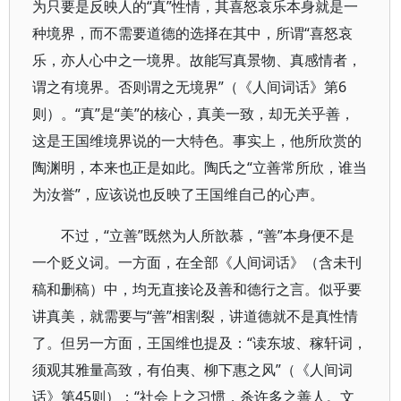
为只要是反映人的“真”性情，其喜怒哀乐本身就是一
种境界，而不需要道德的选择在其中，所谓“喜怒哀
乐，亦人心中之一境界。故能写真景物、真感情者，
谓之有境界。否则谓之无境界”（《人间词话》第6
则）。“真”是“美”的核心，真美一致，却无关乎善，
这是王国维境界说的一大特色。事实上，他所欣赏的
陶渊明，本来也正是如此。陶氏之“立善常所欣，谁当
为汝誉”，应该说也反映了王国维自己的心声。
不过，“立善”既然为人所歆慕，“善”本身便不是
一个贬义词。一方面，在全部《人间词话》（含未刊
稿和删稿）中，均无直接论及善和德行之言。似乎要
讲真美，就需要与“善”相割裂，讲道德就不是真性情
了。但另一方面，王国维也提及：“读东坡、稼轩词，
须观其雅量高致，有伯夷、柳下惠之风”（《人间词
话》第45则）；“社会上之习惯，杀许多之善人。文