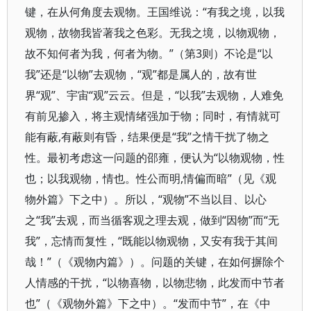
键，在从何角度去观物。王国维说：“有我之境，以我
观物，故物我皆著我之色彩。无我之境，以物观物，
故不知何者为我，何者为物。”（第3则）不论是“以
我”还是“以物”去观物，“观”都是属人的，故有世
界“观”、宇宙“观”云云。但是，“以我”去观物，人难免
有前见掺入，将主观情绪强加于物；同时，有情就可
能有蔽,有蔽则有昏，结果便是“我”之情干扰了物之
性。最初考虑这一问题的邵雍，便认为“以物观物，性
也；以我观物，情也。性公而明,情偏而暗”（见《观
物外篇》下之中）。所以，“观物”不当以目、以心
之“我”去观，而当循客观之理去观，做到“因物”而“无
我”，忘情而复性，“既能以物观物，又安有我于其间
哉！”（《观物内篇》）。问题的关键，在如何摒除个
人情感的干扰，“以物喜物，以物悲物，此发而中节者
也”（《观物外篇》下之中）。“发而中节”，在《中