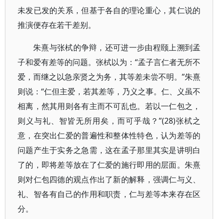
未发已发的关系，但基于各自的理论重心，其仁说的
推演便存在若干差别。
朱熹与张栻的争辩，还可进一步由程颐上溯到孟
子和爱有差等的问题。张栻以为：“孟子言仁者无所不
爱，而继之以急亲贤之为务，其等差未尝不明。”朱熹
则说：“仁但主爱，若其差等，乃义之事。仁、义虽不
相离，然其用则各有主而不可乱也。若以一仁包之，
则义与礼、智皆无所用矣，而可乎哉？”(28)张栻之
意，在突出仁爱的普遍性和整体性特色，认为差等的
问题产生于实务之急需，这在孟子那里其实是讲明白
了的，即将差等放在了仁爱的施行即用的层面。朱熹
则对仁包四德的观点作出了新的解释，强调仁与义、
礼、智各有自己的作用和职责，仁与差等本来存在区
分。