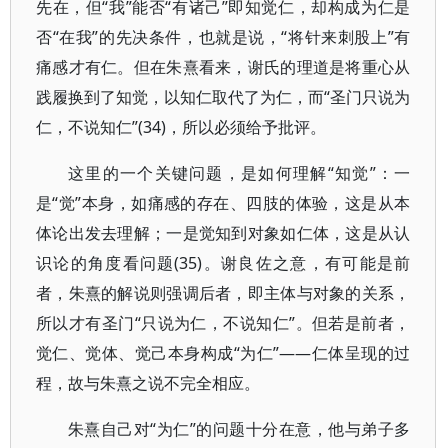
先在，但“我”能否“有诸己”即知觉仁，却构成为仁是
否“在我”的先决条件，也就是说，“将针来刺股上”有
痛感才有仁。但在朱熹看来，谢氏的理道是将重心从
践履换到了知觉，以知仁取代了为仁，而“圣门只说为
仁，不说知仁”(34)，所以必须给予批评。
这里的一个关键问题，是如何理解“知觉”：一
是“觉”本身，如痛感的存在、四肢的体验，这是从本
体论出发去理解；一是觉知到对象如仁体，这是从认
识论的角度看问题(35)。谢良佐之意，有可能是前
者，朱熹的解说则强调后者，即主体与对象的关系，
所以才有圣门“只说为仁，不说知仁”。但若是前者，
觉仁、觉体、觉己本身构成“为仁”——仁体呈现的过
程，故与朱熹之说不完全相应。
朱熹自己对“为仁”的问题十分在意，他与弟子多