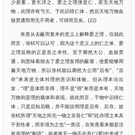
少差紊，更乞详之。爱之之理便是仁，若无天地万
物，此理亦有亏欠。于此识得仁体，然后天地万物血
脉贯通而用无不周者，可得而言矣。(22)
朱熹从去蔽而复本的意义上解释爱之理，仅就此
而言，张栻可以认可，因为这个意义上的仁之体、爱
之理反映的正是吾之本性。至于廓然大公、血脉贯
通，则意味着除去了爱之理发用的蔽塞，使爱能够周
遍天地万物，所以张栻能以廓然大公而“后有”、“后
存”来表述主体对理的意识和体验。但从理本论出
发，“理”是体而非用，理不是“得”来而是本有，天地
万物则是理的载体和表现。就此而言，于物中识得仁
体，只是后知后晓，并不能说明理是后有、后存。故
张栻所谓“天地之间无一物之非吾仁”和“此亦理之本具
于吾性者，而非强为之也”一类话，在朱熹看来都是没
有道理的“剩语”：前者将无一物不在吾仁(爱)中变成了