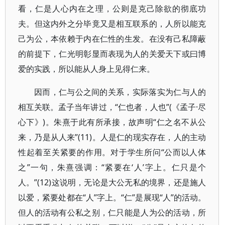
看，仁是人心内在之理，公则是克己除欲的彻底功
夫。但这内外之分毕竟又是相互联系的，人所以能克
己为公，本依赖于内在仁性的生发。在没有己私障蔽
的前提下，仁光明彰显而表现为人的关爱天下或曰博
爱的实践，所以能从人身上见得仁来。
因而，仁与公之间的关系，实际落实为仁与人的
相互关联。孟子当年讲过，“仁也者，人也”(《孟子·尽
心下》)。朱熹于此有所承接，故声明“仁之名不从公
来，乃是从人来”(11)。人是仁的现实存在，人的主动
性起着至关紧要的作用。对于学生所问“公而以人体
之”一句，朱熹强调：“紧要在‘人’字上。仁只是个
人。”(12)这说明，无论是大公无私的境界，还是施人
以爱，紧要处都在“人”字上。“仁”是展现“人”的活动。
但人的活动有公私之别，仁只能是人为公的活动，所