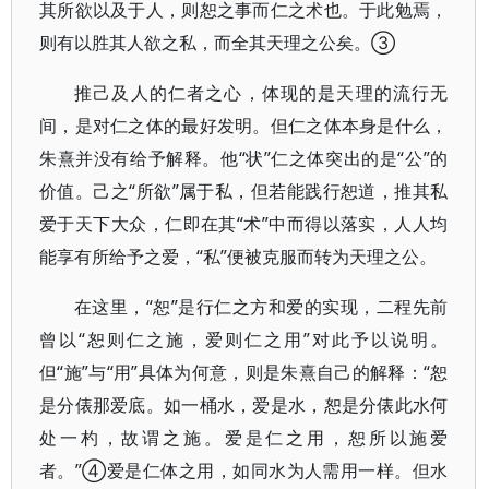
其所欲以及于人，则恕之事而仁之术也。于此勉焉，
则有以胜其人欲之私，而全其天理之公矣。③
推己及人的仁者之心，体现的是天理的流行无
间，是对仁之体的最好发明。但仁之体本身是什么，
朱熹并没有给予解释。他“状”仁之体突出的是“公”的
价值。己之“所欲”属于私，但若能践行恕道，推其私
爱于天下大众，仁即在其“术”中而得以落实，人人均
能享有所给予之爱，“私”便被克服而转为天理之公。
在这里，“恕”是行仁之方和爱的实现，二程先前
曾以“恕则仁之施，爱则仁之用”对此予以说明。
但“施”与“用”具体为何意，则是朱熹自己的解释：“恕
是分俵那爱底。如一桶水，爱是水，恕是分俵此水何
处一杓，故谓之施。爱是仁之用，恕所以施爱
者。”④爱是仁体之用，如同水为人需用一样。但水