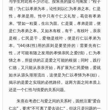
与学生对此有不少讨论。按朱熹的援引与阐发：“程子
谓：‘为仁以孝弟为本，论性则以仁为孝弟之本。仁是
性，孝弟是用。性中只有个仁义礼智，曷尝有孝弟
来。’譬如一粒粟，生出为苗。仁是粟，孝弟是苗，便
是仁为孝弟之本。又如木有根，有干，有枝叶，亲亲
是根，仁民是干，爱物是枝叶，便是行仁以孝弟为
本。”(44)体(性)用的原则是要坚持的：需要先有仁
性，才可能有随之发用的孝悌亲民之爱(情)，仁为孝
悌之本，所提供的正是爱之可能的根据；同时，践行
仁德，又只能从亲亲开始，再扩展为仁民爱物，爱就
如水从源头渐渐流出，这便是为仁以孝悌为本(始)，
揭示的是爱之实现的必然路径。这两方面之间本质上
还是一个仁性与情爱的关系问题。
朱熹在考虑仁与爱之间的关系时，固然注重“爱自
仁出”，要求“不可离了爱去说仁”，但这只是问题的一