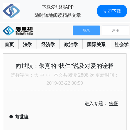
下载爱思想APP
立即下载
随时随地阅读精品文章
登录
注册
首页
法学
经济学
政治学
国际关系
社会学
向世陵：朱熹的“状仁”说及对爱的诠释
选择字号：
大
中
小
本文共阅读 2808 次 更新时间：
2019-03-22 00:59
进入专题：
朱熹
●
向世陵