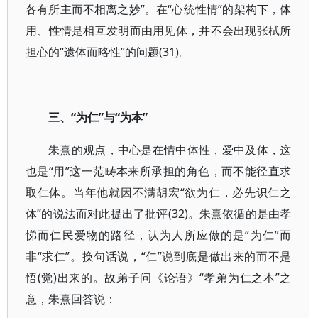
各有所主而不相离之妙”。在“心统性情”的架构下，体
用、性情是相互发明而由用见体，并不会出现张栻所
担心的“遗体而略性”的问题(31)。
三、“为仁”与“为本”
朱熹的观点，中心是在情中体性，爱中及体，这
也是“用”这一范畴本来所承担的角色，而不能径直求
取仁体。当年他就因不满胡宏“欲为仁，必先识仁之
体”的说法而对此提出了批评(32)。朱熹依循的是由孝
悌而仁民爱物的路径，认为人所应做的是“为仁”而
非“求仁”。换句话说，“仁”说到底是做出来的而不是
悟(觉)出来的。故弟子问《论语》“孝弟为仁之本”之
意，朱熹回答说：