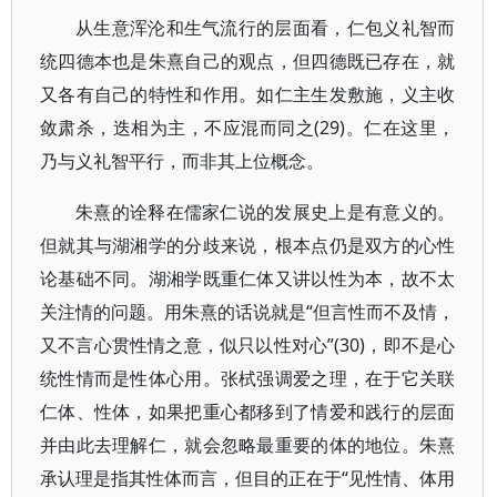
从生意浑沦和生气流行的层面看，仁包义礼智而
统四德本也是朱熹自己的观点，但四德既已存在，就
又各有自己的特性和作用。如仁主生发敷施，义主收
敛肃杀，迭相为主，不应混而同之(29)。仁在这里，
乃与义礼智平行，而非其上位概念。
朱熹的诠释在儒家仁说的发展史上是有意义的。
但就其与湖湘学的分歧来说，根本点仍是双方的心性
论基础不同。湖湘学既重仁体又讲以性为本，故不太
关注情的问题。用朱熹的话说就是“但言性而不及情，
又不言心贯性情之意，似只以性对心”(30)，即不是心
统性情而是性体心用。张栻强调爱之理，在于它关联
仁体、性体，如果把重心都移到了情爱和践行的层面
并由此去理解仁，就会忽略最重要的体的地位。朱熹
承认理是指其性体而言，但目的正在于“见性情、体用