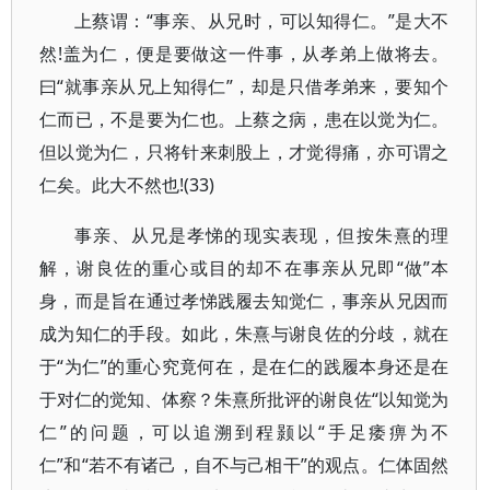
上蔡谓：“事亲、从兄时，可以知得仁。”是大不
然!盖为仁，便是要做这一件事，从孝弟上做将去。
曰“就事亲从兄上知得仁”，却是只借孝弟来，要知个
仁而已，不是要为仁也。上蔡之病，患在以觉为仁。
但以觉为仁，只将针来刺股上，才觉得痛，亦可谓之
仁矣。此大不然也!(33)
事亲、从兄是孝悌的现实表现，但按朱熹的理
解，谢良佐的重心或目的却不在事亲从兄即“做”本
身，而是旨在通过孝悌践履去知觉仁，事亲从兄因而
成为知仁的手段。如此，朱熹与谢良佐的分歧，就在
于“为仁”的重心究竟何在，是在仁的践履本身还是在
于对仁的觉知、体察？朱熹所批评的谢良佐“以知觉为
仁”的问题，可以追溯到程颢以“手足痿痹为不
仁”和“若不有诸己，自不与己相干”的观点。仁体固然