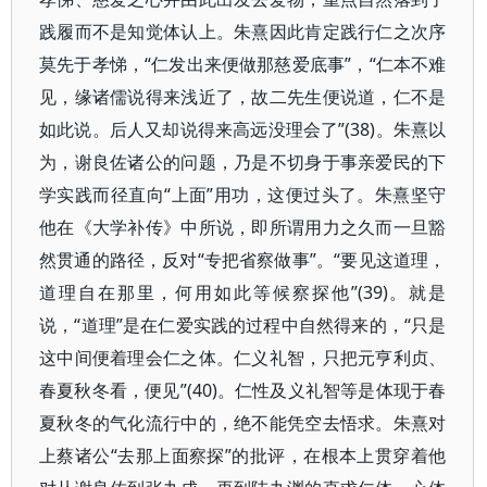
践履而不是知觉体认上。朱熹因此肯定践行仁之次序
莫先于孝悌，“仁发出来便做那慈爱底事”，“仁本不难
见，缘诸儒说得来浅近了，故二先生便说道，仁不是
如此说。后人又却说得来高远没理会了”(38)。朱熹以
为，谢良佐诸公的问题，乃是不切身于事亲爱民的下
学实践而径直向“上面”用功，这便过头了。朱熹坚守
他在《大学补传》中所说，即所谓用力之久而一旦豁
然贯通的路径，反对“专把省察做事”。“要见这道理，
道理自在那里，何用如此等候察探他”(39)。就是
说，“道理”是在仁爱实践的过程中自然得来的，“只是
这中间便着理会仁之体。仁义礼智，只把元亨利贞、
春夏秋冬看，便见”(40)。仁性及义礼智等是体现于春
夏秋冬的气化流行中的，绝不能凭空去悟求。朱熹对
上蔡诸公“去那上面察探”的批评，在根本上贯穿着他