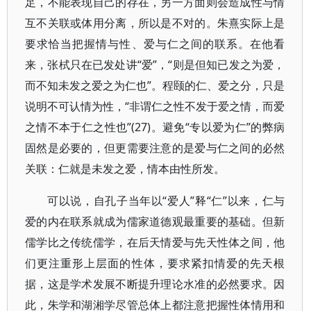
足，不能表现自己的存在，另一方面则会造成性与情
互不关联或体用分离，所以是不对的。朱熹实际上是
要求恰当把握情与性、爱与仁之间的联系。在他看
来，张栻只在已发处讲“爱”，“则是但知已发之为爱，
而不知未发之爱之为仁也”。程颐的仁、爱之分，只是
说明不可认情为性，“非谓仁之性不发于爱之情，而爱
之情不本于仁之性也”(27)。避免“专以爱为仁”的弊病
固然是必要的，但更需要注意的是爱与仁之间的必然
关联：仁就是未发之爱，情本由性所发。
可以说，自孔子当年以“爱人”释“仁”以来，仁与
爱的内在联系就成为儒家道德观最重要的基础。但新
儒学比之传统儒学，在后天情爱与先天性体之间，他
们更注重形上层面的性体，要求紧扣情爱的先天根
据，这是学术发展不断提升理论水准的必然要求。因
此，朱学和湖湘学尽管总体上都注意把握性体情用和