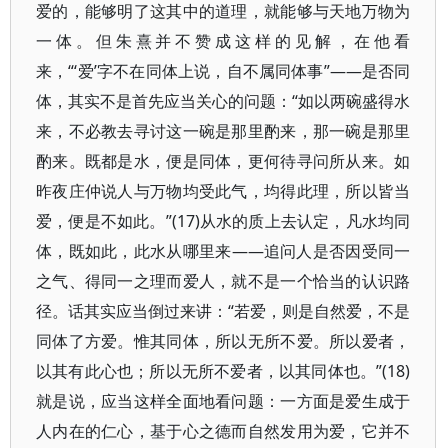
爱的，能够明了这其中的道理，就能够与天地万物为
一体。但朱熹并不赞成这样的见解，在他看
来，“‘爱’字不在同体上说，自不属同体事”——是否同
体，其实不是首先应当关心的问题：“如以两碗盛得水
来，不必教去寻讨这一碗是那里酌来，那一碗是那里
酌来。既都是水，便是同体，更何待寻问所从来。如
昨夜庄仲说人与万物均受此气，均得此理，所以皆当
爱，便是不如此。”(17)从水的质上去认定，凡水均同
体，既如此，此水从哪里来——追问人是否因受同一
之气、得同一之理而爱人，就不是一个恰当的认识路
径。话其实应当倒过来讲：“若爱，则是自然爱，不是
同体了方爱。惟其同体，所以无所不爱。所以爱者，
以其有此心也；所以无所不爱者，以其同体也。”(18)
就是说，应当这样全面地看问题：一方面是爱生成于
人内在的仁心，基于心之德而自然发用为爱，它并不