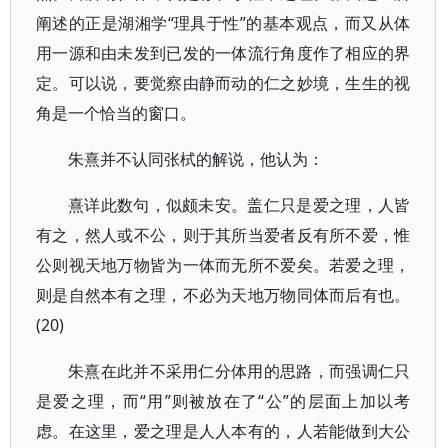
阐述的正是湖湘学“理具于性”的基本观点，而又从体
用一源和由未发到已发的一体流行角度作了相应的界
定。可以说，要觉察由静而动的仁之妙境，生生的视
角是一个恰当的窗口。
朱熹并不认同张栻的解说，他认为：
熹详此数句，似颇未安。盖仁只是爱之理，人皆
有之，然人或不公，则于其所当爱者反有所不爱，惟
公则视天地万物皆为一体而无所不爱矣。若爱之理，
则是自然本有之理，不必为天地万物同体而后有也。
(20)
朱熹在此并不采用仁分体用的思路，而强调仁只
是爱之理，而“用”则被放在了“公”的层面上加以考
虑。在这里，爱之理是人人本有的，人若能做到大公