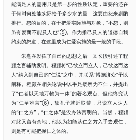
能满足人的需用只是第一步的性质认定，重要的还在
于何时何处能实际给予多少水的量，这要由恕来斟酌
推行。恕的目的，在于把爱实际施与对象，“不恕，则
虽有爱而不能及人也”⑤。作为推己及人的道德自我
约束的恕道，在这里成为仁爱实施的最一般的手段。
朱熹在发挥了自己的思想之后，又长段引述了程
颢之言辅助发明。程颢将“己欲立而立人，己欲达而达
人”纳入到自己的“仁说”之中，并联系“博施济众”予以
阐释。程颢在相关论说中以手足痿痹为不仁，并提出
了“仁者以天地万物为一体”的著名观点。但他终究认
为“仁至难言”⑥，故孔子就近取譬，只说立人达人
的“仁之方”，“仁之体”是没办法言明的。当然，程颢
对此又留有余地，他以为如能从仁之方入手去观仁，
则是有可能把握仁之体的。