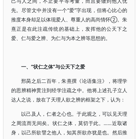
己与人之间，不止要平等考量，而且要做到他人优
先。尽管文中并没有一个“爱”字出现，但将心比心的
推度本身却足以体现爱人、尊重人的高尚情怀②。朱
熹正是在此注疏传统的基础上，发挥他的公天下之
爱、仁与爱之辨、为仁与为本之辨等思想的。
一、“状仁之体”与公天下之爱
邢昺之后二百年，朱熹撰《论语集注》，将理学
的思辨精神贯注到经学注疏之中。他将上述孔子立人
达人之说，放在了天理人欲之辨的框架之下，认为：
以己及人，仁者之心也。于此观之，可以见天理
之周流而无间矣。状仁之体，莫切于此。……近取诸
身，以己所欲譬之他人，知其所欲亦犹是也。然后推