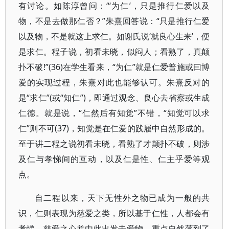
有讨论。如陈淳曾问：“‘为仁’，只是推行仁爱以及
物，不是去做那仁否？”朱熹回答说：“只是推行仁爱
以及物，不是就这上求仁。如谢氏说‘就良心生来’，便
是求仁。程子说，初看未晓，似闷人；看熟了，真颠
扑不破!”(36)在学生看来，“为仁”就是仁爱普施或曰博
爱的实现过程，朱熹对此也能够认可。朱熹反对的
是“求仁”(或“知仁”)，即通过观念、良心去省察或生成
仁德。就是说，“仁然后有知觉”不错，“知觉可以求
仁”则不可(37)，知觉是在仁爱的践履中自然形成的。
至于讲二程之说初看未晓，看熟了才颠扑不破，则涉
及仁与孝悌间的互动，以及仁是性、仁主乎爱等观
点。
自二程以来，天下无性外之物已成为一般的共
识，仁则表现为慈爱之类，所以基于仁性，人都会有
孝悌、慈爱之心并由此出发去爱物，重点自然落到了