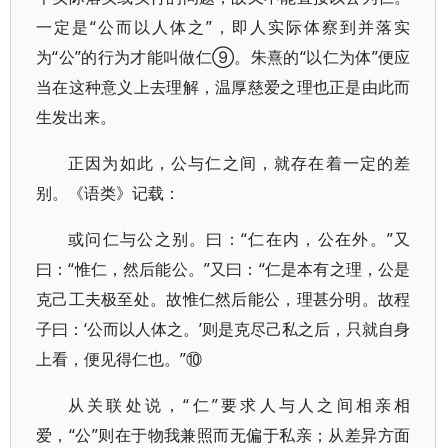
一定是“公而以人体之”，即人实际体察到并落实
为“公”的行为才能叫做仁⑨。朱熹的“以仁为体”便应
当在这种意义上去理解，温厚慈爱之理也正是由此而
生发出来。
正因为如此，公与仁之间，就存在着一定的差
别。《语类》记载：
或问仁与公之别。曰：“仁在内，公在外。”又
曰：“惟仁，然后能公。”又曰：“仁是本有之理，公是
克己工夫极至处。故惟仁然后能公，理甚分明。故程
子曰：‘公而以人体之。’则是克尽己私之后，只就自身
上看，便见得仁也。”⑩
从关联处说，“仁”要求人与人之间相亲相
爱，“公”则在于物我兼照而无偏于私亲；从差异方面