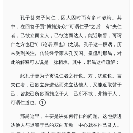
孔子答弟子问仁，因人因时而有多种教诲。其
中，在回答子贡“博施济众”“可谓仁乎”之后，有“夫仁
者，己欲立而立人，己欲达而达人，能近取譬，可谓
仁之方也已”(《论语·雍也》)之说。孔子这一段话，历
来受到关注。传统经学家从孔安国、皇侃到邢昺，对
此的解释可以说是一脉相承。其中，邢昺这样疏解：
此孔子更为子贡说仁者之行也。方，犹道也。言
夫仁者，己欲立身进达而先立达他人，又能近取譬于
己，皆恕己所欲而施之于人，己所不欲，弗施于人，
可谓仁道也。①
邢昺这里，主要是讲如何行仁的问题。这包括进
达他人与退譬于己的双向互动，中心就在推己及人。