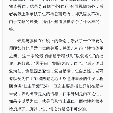
物皆吾仁，结果导致物与心(仁)不分而视物为心；后
者实际上则承认了仁不待公而后有，却又语义不确。
由于文献的缺失，我们不知道张栻给予了什么样的回
答。
朱熹与张栻在仁说上的争论，涉及了一个重要问
题即如何处理爱与仁的关系，并因此引起了性情体用
之辨。这一争论最初缘起于程颐对“以爱名仁”的批
评。程颐说：“孟子曰：‘恻隐之心，仁也。’后人遂以
爱为仁。恻隐固是爱也，爱自是情，仁自是性，岂可
专以爱为仁？”(23)恻隐之心固然意味着爱的生发，程
颐也讲“仁主于爱”(24)，但这主要是指仁只能在爱中
呈现，表现出来是人的情感，仁本身则是内在之性。
如果专以爱为仁，就是只从情上说仁，而把性的根本
给扔掉了。所以，性、情之分是必不可少的。