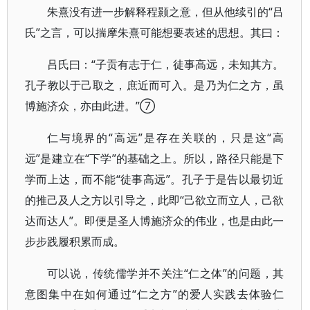
朱熹没有进一步解释程颢之意，但从他续引的“吕
氏”之言，可以揣摩朱熹可能想要表述的思想。其曰：
吕氏曰：“子贡有志于仁，徒事高远，未知其方。
孔子教以于己取之，庶近而可入。是乃为仁之方，虽
博施济众，亦由此进。”⑦
仁与境界的“高远”是存在关联的，只是这“高
远”是建立在“下学”的基础之上。所以，路径只能是下
学而上达，而不能“徒事高远”。孔子于是告以最切近
的推己及人之方以引导之，此即“己欲立而立人，己欲
达而达人”。即便是圣人博施济众的伟业，也是由此一
步步践履积累而成。
可以说，传统儒学并不关注“仁之体”的问题，其
意图集中在如何通过“仁之方”的爱人实践去体验仁