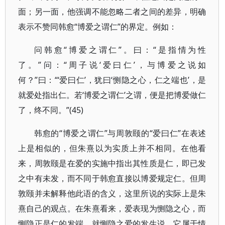
面；另一面，他强调不能忽略二者之间的差异，明确
表示不赞同韩愈“博爱之谓仁”的界定。例如：
问韩愈“博爱之谓仁”。曰：“是指情为性
了。”问：“周子说‘爱曰仁’，与博爱之说如
何？”曰：“‘爱曰仁’，犹曰‘恻隐之心，仁之端也’，是
就爱处指出仁。若‘博爱之谓仁’之谓，便是把博爱做仁
了，终不同。”(45)
韩愈的“博爱之谓仁”与周敦颐的“爱曰仁”在表述
上是相似的，但朱熹以为实质上并不相同。在他看
来，周敦颐是在爱的实施中指出其性质是仁，即已发
之中有未发，而不同于韩愈直接以博爱规定仁。但周
敦颐并未解释他此语的含义，这里所说的实际上是朱
熹自己的观点。在朱熹看来，爱表现为恻隐之心，而
恻隐正是仁的发端。就恻隐之爱的发生说，它属于情