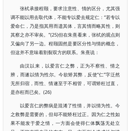
张栻承接程颐，要求注意性、情的区分，尤其强
调不能以用去取代体，不能专以爱去规定仁：“若专以
爱命仁，乃是指其用而遗其体，言其情而略其性，则
其察之亦不审矣。”(25)但在朱熹看来，张栻的观点则
又偏向了另一边。程颐固然是要区分性与情的概念，
但这并不意味着割裂双方的联系。朱熹说：
由汉以来，以爱言仁之弊，正为不察性、情之
辨，而遂以情为性尔。今欲矫其弊，反使“仁”字泛然
无所归宿，而性、情遂至于不相管，可谓矫枉过直，
是亦枉而已矣。(26)
以爱言仁的弊病是混淆了性情，并以情为性。今
之救弊是需要的，但却不能矫枉过正。因为仁之性如
果不能发于爱之情，一方面会使得仁体飘荡无处立