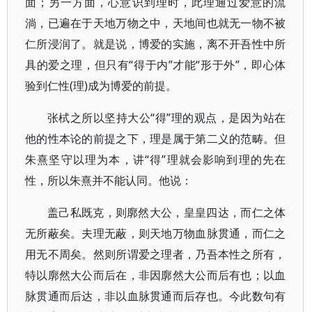
面；另一方面，心意识到理时，此理通过爱意的流
淌，已遍在于天地万物之中，天地间也就无一物不被
仁所浸润了。就是说，博爱的实施，离不开吾性中所
具的爱之理，但只有“得于内”才能“形于外”，即心体
验到仁性(理)成为博爱的前提。
张栻之所以坚持大公“得”理的观点，是因为站在
他的性本论的前提之下，理是属于第二义的范畴。但
朱熹坚守以理为本，讲“得”理就会影响到理的先在
性，所以朱熹并不能认同。他说：
盖己私既克，则廓然大公，皇皇四达，而仁之体
无所蔽矣。夫理无蔽，则天地万物血脉贯通，而仁之
用无不周矣。然则所谓爱之理者，乃吾本性之所有，
特以廓然大公而后在，非因廓然大公而后有也；以血
脉贯通而后达，非以血脉贯通而后存也。今此数句有