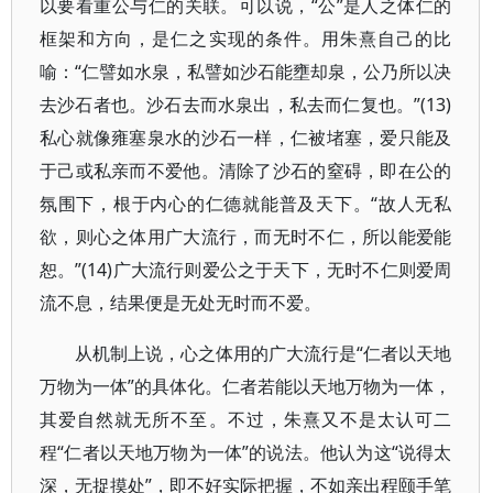
以要看重公与仁的关联。可以说，“公”是人之体仁的
框架和方向，是仁之实现的条件。用朱熹自己的比
喻：“仁譬如水泉，私譬如沙石能壅却泉，公乃所以决
去沙石者也。沙石去而水泉出，私去而仁复也。”(13)
私心就像雍塞泉水的沙石一样，仁被堵塞，爱只能及
于己或私亲而不爱他。清除了沙石的窒碍，即在公的
氛围下，根于内心的仁德就能普及天下。“故人无私
欲，则心之体用广大流行，而无时不仁，所以能爱能
恕。”(14)广大流行则爱公之于天下，无时不仁则爱周
流不息，结果便是无处无时而不爱。
从机制上说，心之体用的广大流行是“仁者以天地
万物为一体”的具体化。仁者若能以天地万物为一体，
其爱自然就无所不至。不过，朱熹又不是太认可二
程“仁者以天地万物为一体”的说法。他认为这“说得太
深，无捉摸处”，即不好实际把握，不如亲出程颐手笔