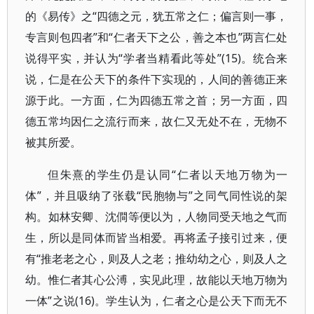
的《易传》之“四德之元，犹五常之仁；偏言则一事，
专言则包四者”和“仁者天下之公，善之本也”两言仁处
说得平实，并认为“学者当精看此等处”(15)。统合来
说，仁是在公天下的条件下实现的，人间的善德正来
源于此。一方面，仁为四德五常之首；另一方面，四
德五常均因仁之流行而来，故仁又无处不在，无物不
被其所爱。
但朱熹的学生仍是认同“仁者以天地万物为一
体”，并且吸纳了张载“民胞物与”之同气同性说的架
构。如林安卿、沈僴等便以为，人物同受天地之气而
生，所以是同体而皆当相爱。再将孟子接引过来，便
有“推老老之心，则及人之老；推幼幼之心，则及人之
幼。惟仁者其心公溥，实见此理，故能以天地万物为
一体”之说(16)。学生认为，仁者之心是公天下而无不