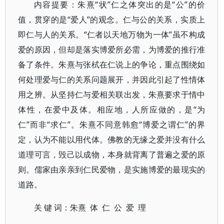
内容提要：朱熹“状”仁之体突出的是“公”的价
值，贯穿的是“爱人”的观念。仁与公的关系，实质上
即仁与人的关系。“仁者以天地万物为一体”虽不构成
爱的原因，但却是落实博爱所必需，为博爱的推行准
备了条件。朱熹与张栻在仁说上的争论，重点围绕如
何处理爱与仁的关系问题展开，并因此引起了性情体
用之辨。从坚持仁与爱相关联出发，朱熹要求于情中
体性，在爱中及体。相应地，人所应做的，是“为
仁”而非“求仁”。朱熹不同意韩愈“博爱之谓仁”的界
定，认为不能以用代体。佛教的无缘之爱并没有什么
道理可言，毁己以成物，本身就背离了普遍之爱的原
则。儒家由亲亲到仁民爱物，是实施博爱的最现实的
道路。
关 键 词：朱熹 体 仁 公 爱 理