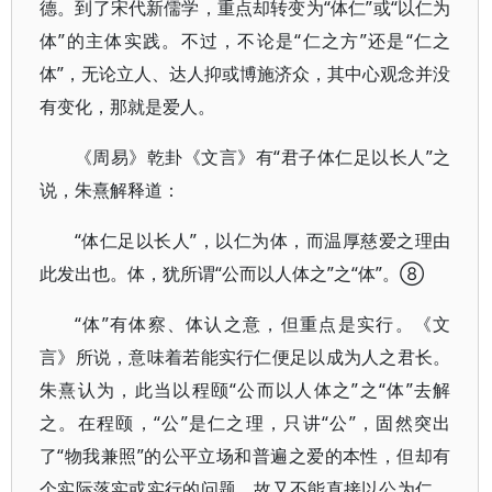
德。到了宋代新儒学，重点却转变为“体仁”或“以仁为
体”的主体实践。不过，不论是“仁之方”还是“仁之
体”，无论立人、达人抑或博施济众，其中心观念并没
有变化，那就是爱人。
《周易》乾卦《文言》有“君子体仁足以长人”之
说，朱熹解释道：
“体仁足以长人”，以仁为体，而温厚慈爱之理由
此发出也。体，犹所谓“公而以人体之”之“体”。⑧
“体”有体察、体认之意，但重点是实行。《文
言》所说，意味着若能实行仁便足以成为人之君长。
朱熹认为，此当以程颐“公而以人体之”之“体”去解
之。在程颐，“公”是仁之理，只讲“公”，固然突出
了“物我兼照”的公平立场和普遍之爱的本性，但却有
个实际落实或实行的问题，故又不能直接以公为仁。