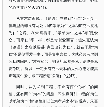
对从谢良佐到张九成，再到陆九渊的直求仁体、心体
的心学道路的否定(41)。
从文本层面说，《论语》中提到“为仁”处不少，
但典型的却只有两处，即“孝弟为仁之本”和“克己复礼
为仁”之说。在朱熹看来，“孝弟为仁之本”与“泛爱
众，而亲仁”等一样，都是专就爱而言；但朱熹认为
《论语》之所以要讲“克己复礼为仁”，就在于此“为
仁”不是侧重爱一事，而是集中言仁，这就必须考虑到
公私的问题，“才有私欲，则义礼智都是私，爱也是私
爱”(42)。所以，一定要有克己去私的大公心态才能真
正落实仁爱，即二程所谓“公近仁”也(43)。
同时，从孔孟到二程，不止有两个“为仁”的问
题，还有两个“为本”的问题，即朱熹所引二程的“为仁
以孝弟为本”和“论性则以仁为孝弟之本”的观点。朱熹