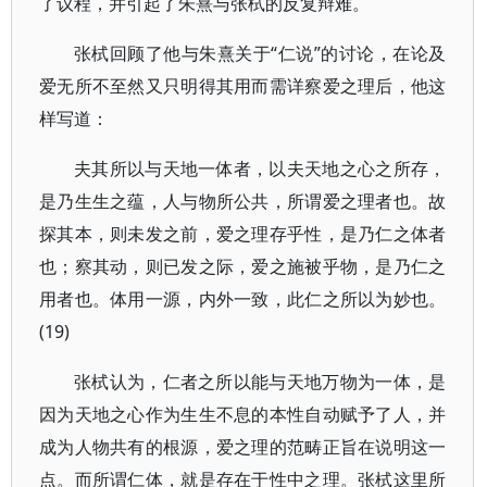
了议程，并引起了朱熹与张栻的反复辩难。
张栻回顾了他与朱熹关于“仁说”的讨论，在论及
爱无所不至然又只明得其用而需详察爱之理后，他这
样写道：
夫其所以与天地一体者，以夫天地之心之所存，
是乃生生之蕴，人与物所公共，所谓爱之理者也。故
探其本，则未发之前，爱之理存乎性，是乃仁之体者
也；察其动，则已发之际，爱之施被乎物，是乃仁之
用者也。体用一源，内外一致，此仁之所以为妙也。
(19)
张栻认为，仁者之所以能与天地万物为一体，是
因为天地之心作为生生不息的本性自动赋予了人，并
成为人物共有的根源，爱之理的范畴正旨在说明这一
点。而所谓仁体，就是存在于性中之理。张栻这里所