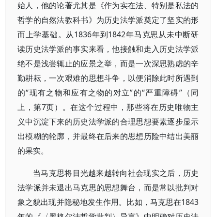
始人，他的论著尤其是《作为实在法、特别是私法的
哲学的自然法教科书》为历史法学派奠定了坚实的形
而上学基础。从1836年到1842年马克思从未中断研
读历史法学派的事实来看，他接触和走入历史法学派
绝不是浅尝辄止的应景之举，而是一次深思熟虑的辛
勤耕耘，一次艰难的思想斗争，以便消除此时所遇到
的“现有之物和应有之物的对立”的“严重障碍”（同
上，第7页）。在这个过程中，那些将在历史唯物主
义中沉淀下来的历史法学派的合理思想要素逐步显示
出模糊的轮廓，并最终在后来的思想历险中结出美丽
的果实。
当马克思将目光越来越转向社会现实之后，历史
法学派并未退出马克思的思想舞台，而是常以批判对
象之貌出现并隐秘地发生作用。比如，马克思在1843
年的《〈黑格尔法哲学批判〉导言》中明确对历史法