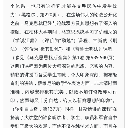
个体系，也只有这样它才能在文明民族中发生效
力”（黑格尔，第220页）。在这场伟大的论战公开化
之前，马克思就已经与论战双方及其思想有了深入的
接触。在柏林大学期间，马克思系统学习了萨维尼的
《学说汇纂》（评价为“勤勉”）课程、甘斯的《刑
法》（评价为“极其勤勉”）和《普鲁士邦法》课程。
（参见《马克思恩格斯全集》第1卷,第939-940页）
这两门课程因为两位大师深刻的思想、充实的内容、
精彩的讲授而备受学生青睐，令人印象深刻。据布隆
奇利的讲法，萨维尼的教学“在表达方面，非常清晰而
准确，内容安排极其完美，以致不加订修改即可付
印，然而却又十分自然，给人以新鲜思想的印象”。
（转引自古奇，第137页）同样，甘斯所讲的课程“在
挤满了大讲堂的许多听讲者、学生、职员和军官当中
受到了极大的欢迎，而他不仅在纯学术方面，而且在