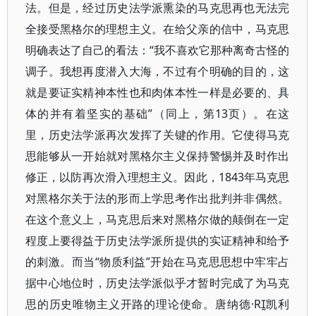
法。但是，经过历史法学派熏染的马克思再也无法完
全接受黑格尔的理想主义。在给父亲的信中，马克思
明确表达了自己的看法：“我不喜欢它那种离奇古怪的
调子。我想再度潜入大海，不过有个明确的目的，这
就是要证实精神本性也和肉体本性一样是必要的、具
体的并有着坚实的基础”（同上，第13页）。在这
里，历史法学派再次发挥了关键的作用。它使得马克
思能够从一开始就对黑格尔主义保持警惕并及时作出
修正，以防再次滑入理想主义。因此，1843年马克思
对黑格尔关于法的形而上学思考作出批判并非偶然。
在这个意义上，马克思后来对黑格尔做的颠倒在一定
程度上要得益于历史法学派所提供的实证精神和给予
的刺激。而当“物质利益”开始在马克思思想中牢牢占
据中心地位时，历史法学派似乎才暂时完成了为马克
思的历史唯物主义开路的理论使命。唐纳德·R凯利