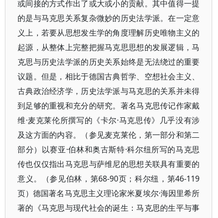
或间接的方式作出了或大或小的贡献。其中值得一提
的是与马克思关系复杂微妙的历史法学派。在一定意
义上，若要从思想发生学的角度理解历史唯物主义的
起源，从整体上完整把握马克思思想的发展逻辑，马
克思与历史法学派的历史关系始终是无法绕过的重要
议题。但是，相比于德国古典哲学、空想社会主义、
古典政治经济学，历史法学派与马克思的关系并未得
到足够的重视和充分的研究。著名马克思传记作家戴
维·麦克莱伦所撰写的《卡尔·马克思传》几乎没有涉
及这方面的内容。（参见麦克莱伦，第一部分和第二
部分）以赛亚·伯林和奥古斯特·科尔纽所写的马克思
传也仅仅指出马克思与萨维尼的思想关联具有重要的
意义。（参见伯林，第68-90页；科尔纽，第46-119
页）德国著名马克思主义理论家米夏埃尔·海因里希所
著的《马克思与现代社会的诞生：马克思的生平与事