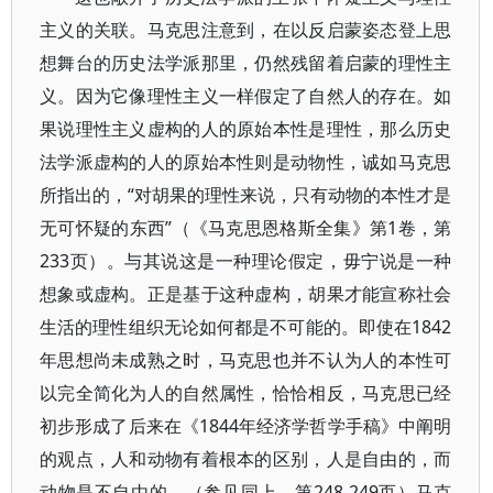
主义的关联。马克思注意到，在以反启蒙姿态登上思
想舞台的历史法学派那里，仍然残留着启蒙的理性主
义。因为它像理性主义一样假定了自然人的存在。如
果说理性主义虚构的人的原始本性是理性，那么历史
法学派虚构的人的原始本性则是动物性，诚如马克思
所指出的，“对胡果的理性来说，只有动物的本性才是
无可怀疑的东西”（《马克思恩格斯全集》第1卷，第
233页）。与其说这是一种理论假定，毋宁说是一种
想象或虚构。正是基于这种虚构，胡果才能宣称社会
生活的理性组织无论如何都是不可能的。即使在1842
年思想尚未成熟之时，马克思也并不认为人的本性可
以完全简化为人的自然属性，恰恰相反，马克思已经
初步形成了后来在《1844年经济学哲学手稿》中阐明
的观点，人和动物有着根本的区别，人是自由的，而
动物是不自由的。（参见同上，第248-249页）马克