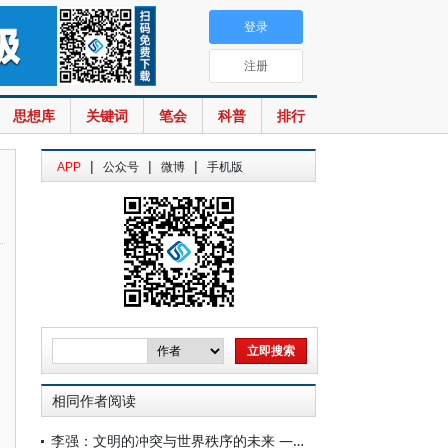
登录
注册
思想库
关键词
笔会
科普
排行
|
|
|
APP
公众号
微博
手机版
相同作者阅读
李强：文明的冲突与世界秩序的未来 ——重读亨廷顿《文明的冲突》