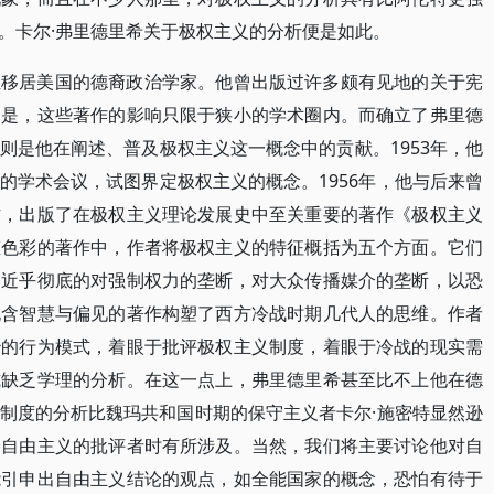
。卡尔·弗里德里希关于极权主义的分析便是如此。
位移居美国的德裔政治学家。他曾出版过许多颇有见地的关于宪
的是，这些著作的影响只限于狭小的学术圈内。而确立了弗里德
则是他在阐述、普及极权主义这一概念中的贡献。1953年，他
的学术会议，试图界定极权主义的概念。1956年，他与后来曾
作，出版了在极权主义理论发展史中至关重要的著作《极权主义
态色彩的著作中，作者将极权主义的特征概括为五个方面。它们
，近乎彻底的对强制权力的垄断，对大众传播媒介的垄断，以恐
饱含智慧与偏见的著作构塑了西方冷战时期几代人的思维。作者
治的行为模式，着眼于批评极权主义制度，着眼于冷战的现实需
式缺乏学理的分析。在这一点上，弗里德里希甚至比不上他在德
制度的分析比魏玛共和国时期的保守主义者卡尔·施密特显然逊
论自由主义的批评者时有所涉及。当然，我们将主要讨论他对自
能引申出自由主义结论的观点，如全能国家的概念，恐怕有待于