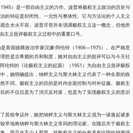
1945）是一部自由主义的力作。波普将极权主义政治的历史与
政治的特征是封闭性、一元性与整体性。它与方法论的个人主义
由观念水火不容。波普尽管并未强调极权主义这一概念，但他所
由主义批评极权主义过程中的重要口号。
美国德裔政治学家汉娜·阿伦特（1906—1975）。在严格意
的理想是古希腊的共和制度，她对自由主义的批评可以与今天社
阿伦特的《论极权主义的起源》（1951）为自由主义批评极权
作中，她明确提出，纳粹主义与斯大林主义代表了一种全新的政
迥然不同。极权主义的目的是对内全面控制与对外征服。极权主
的目的不仅仅是为了消灭反对派，也是为了实现极权主义的意识
除了其他争议外，她把纳粹主义与斯大林主义混为一谈激起诸多
是较早地将纳粹与斯大林主义等同的理论家。在随后关于极权主
现象，而且在不少人那里，对极权主义的分析具有比阿伦特更强