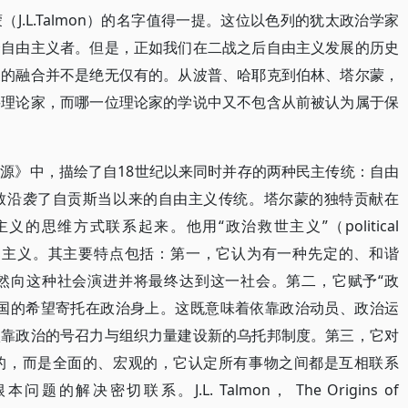
J.L.Talmon）的名字值得一提。这位以色列的犹太政治学家
个自由主义者。但是，正如我们在二战之后自由主义发展的历史
义的融合并不是绝无仅有的。从波普、哈耶克到伯林、塔尔蒙，
要理论家，而哪一位理论家的学说中又不包含从前被认为属于保
源》中，描绘了自18世纪以来同时并存的两种民主传统：自由
致沿袭了自贡斯当以来的自由主义传统。塔尔蒙的独特贡献在
思维方式联系起来。他用“政治救世主义”（political
乌托邦主义。其主要特点包括：第一，它认为有一种先定的、和谐
然向这种社会演进并将最终达到这一社会。第二，它赋予“政
王国的希望寄托在政治身上。这既意味着依靠政治动员、政治运
依靠政治的号召力与组织力量建设新的乌托邦制度。第三，它对
的，而是全面的、宏观的，它认定所有事物之间都是互相联系
决密切联系。J.L. Talmon， The Origins of