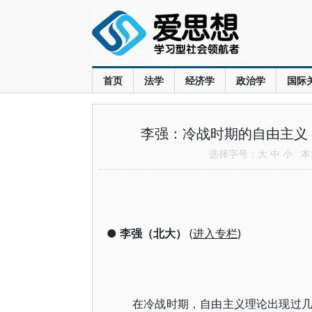
首页
法学
经济学
政治学
国际
李强：冷战时期的自由主义
选择字号：
大
中
小
本文
●
李强（北大）
(
进入专栏
)
在冷战时期，自由主义理论出现过