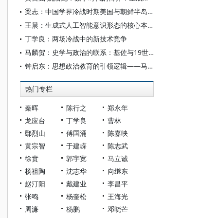
梁志：中国学界冷战时期美国与朝鲜半岛关系研究：成就、缺憾与进路
王晨：生成式人工智能意识形态的核心本质、渗透机制与治理要义
丁学良：两场冷战中的新技术竞争
马麟贺：史学与政治的联系：基佐与19世纪法国两大史学研究机构的建立
钟启东：思想政治教育的引领逻辑——马克思关于思想政治教育过程的规律性认识
热门专栏
秦晖
陈行之
郑永年
龙应台
丁学良
曹林
鄢烈山
傅国涌
陈嘉映
黄宗智
于建嵘
陈志武
徐贲
郭宇宽
马立诚
杨祖陶
沈志华
向继东
赵汀阳
戴建业
李昌平
张鸣
杨奎松
王海光
周濂
杨鹏
邓晓芒