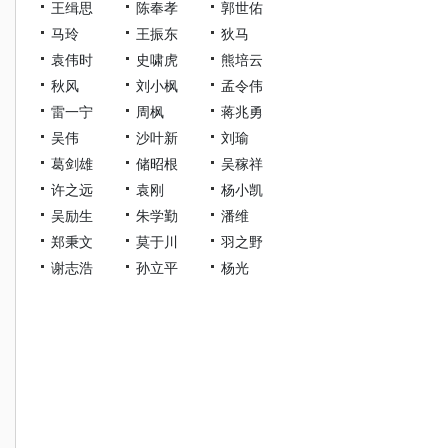
王缉思
陈奉孝
郭世佑
马玲
王振东
狄马
袁伟时
史啸虎
熊培云
秋风
刘小枫
孟令伟
雷一宁
周枫
蒋兆勇
吴伟
沙叶新
刘瑜
葛剑雄
储昭根
吴稼祥
许之远
袁刚
杨小凯
吴励生
朱学勤
潘维
郑秉文
莫于川
羽之野
谢志浩
孙立平
杨光