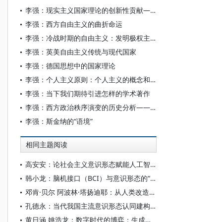
李强：现实主义国家理论的创新性贡献——菲利普·佩蒂特《论国家》探析
李强：西方自由主义的曲折命运
李强：冷战时期的自由主义：发明极权主义、批评乌托邦与终结意识形态
李强：英美自由主义传统与现代国家
李强：德国思想中的国家理论
李强：个人主义原则：个人主义的概念和起源
李强：当下我们期待引进怎样的学术著作
李强：西方政治秩序演变的历史分析——沃格林《政治观念史稿》述评
李强：斯金纳的“语境”
相同主题阅读
高安安：论社会主义意识形态赋能人工智能大模型“价值对齐”
韩小龙：脑机接口（BCI）与意识形态的“神经殖民”风险
邓肯·贝尔 阿波林·塔扬迪耶：从人类改造到宇宙殖民——超人类主义与科学的乌托邦
孔德永：当代我国主流意识形态认同建构的有效途径
黄日涵 姚浩龙：数字时代的博弈：生成式人工智能对国家意识形态安全的影响