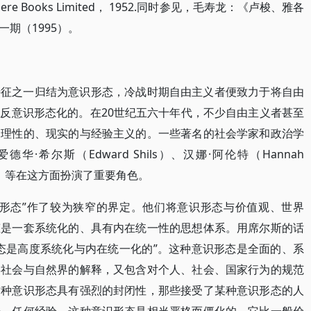
n: Sphere Books Limited， 1952.同时参见，毛寿龙：《卢梭、雅各
期（1995）。
特征之一归结为意识形态，冷战时期自由主义者便致力于将自由
反意识形态化的。在20世纪五六十年代，不少自由主义者甚至
为理性的、现实的与经验主义的。一些著名的社会学家和政治学
爱德华·希尔斯（Edward Shils）、汉娜·阿伦特（Hannah
Aron）等在这方面扮演了重要角色。
识形态”作了较为狭窄的界定。他们将意识形态与价值观、世界
态是一套系统化的、具有内在统一性的思想体系。用席尔斯的话
态是高度系统化与内在统一化的”。这种意识形态是全面的、系
类社会与自然界的解释，又包含对个人、社会、国家行为的规范
这种意识形态具有强烈的封闭性，那些接受了某种意识形态的人