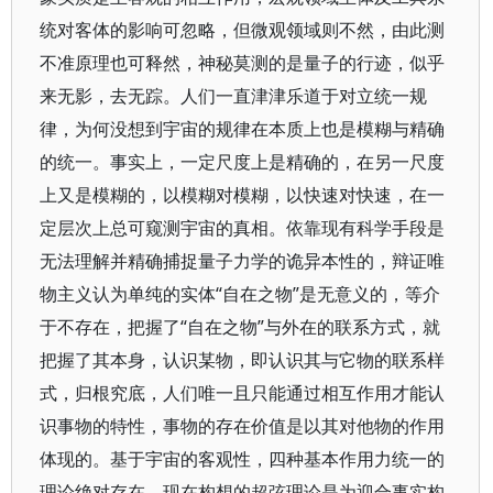
统对客体的影响可忽略，但微观领域则不然，由此测
不准原理也可释然，神秘莫测的是量子的行迹，似乎
来无影，去无踪。人们一直津津乐道于对立统一规
律，为何没想到宇宙的规律在本质上也是模糊与精确
的统一。事实上，一定尺度上是精确的，在另一尺度
上又是模糊的，以模糊对模糊，以快速对快速，在一
定层次上总可窥测宇宙的真相。依靠现有科学手段是
无法理解并精确捕捉量子力学的诡异本性的，辩证唯
物主义认为单纯的实体“自在之物”是无意义的，等介
于不存在，把握了“自在之物”与外在的联系方式，就
把握了其本身，认识某物，即认识其与它物的联系样
式，归根究底，人们唯一且只能通过相互作用才能认
识事物的特性，事物的存在价值是以其对他物的作用
体现的。基于宇宙的客观性，四种基本作用力统一的
理论绝对存在，现在构想的超弦理论是为迎合事实构