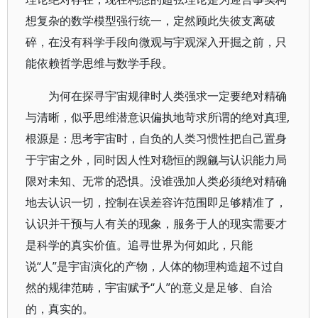
想复杂的数学模型强行统一，定然顾此失彼支离破
碎，在没有科学手段向微观与宇观深入开掘之前，只
能依赖哲学思维与数学手段。
为何在探寻宇宙规律时人类强求一定要绝对精确
与清晰，似乎思维潜意识偏执地苛求所谓的绝对真理,
根源是：思考宇宙时，自负的人类习惯性把自己置身
于宇宙之外，同时因人性对稳恒的觊觎与认识能力局
限对未知、无常的恐惧。没谁强加人类必须绝对精确
地去认识一切，控制在误差容许范围即足够精准了，
认识并干预与人有关的现象，服务于人的现实需要才
是科学的真实价值。追寻世界为何如此，只能
说“人”是宇宙演化的产物，人体的物理构造超不过自
然的规律范畴，宇宙赋予“人”的意义是足够、自洽
的，真实的。