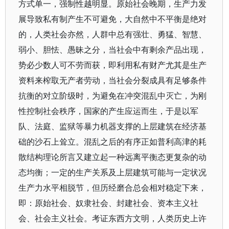
方式单一，强制性越明显。原始社会晚期，生产力发
展导致私有制产生不可避免，大自然中不平衡是绝对
的，人类社会亦然，人群中总有强壮、勇猛、智慧、
弱小、胆怯、愚昧之分，当社会中有剩余产品出现，
势必少数人可不劳而获，即利用私有财产尤其是生产
资料来榨取无产者劳动，当社会分裂成具有足够条件
抗衡的对立阶级时，为避免在冲突混乱中灭亡，为刚
性控制社会秩序，国家的产生应运而生，于是以军
队、法庭、监狱等暴力机器支撑的上层建筑在经济基
础的沙石上耸立。混乱之后的有序正如普利高津的耗
散结构理论所言又建立起一种远离平衡态更复杂的动
态均衡；一定的生产关系及上层建筑可能与一定状况
生产力水平相脱节，但历经磨合总会相对稳定下来，
即：原始社会、奴隶社会、封建社会、资本主义社
会、社会主义社会。考证东西方文明，人类历史上许