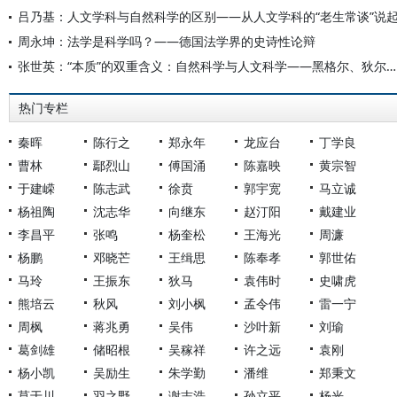
吕乃基：人文学科与自然科学的区别——从人文学科的“老生常谈”说
周永坤：法学是科学吗？——德国法学界的史诗性论辩
张世英：“本质”的双重含义：自然科学与人文科学——黑格尔、狄尔泰、胡塞尔之间的一点链接
热门专栏
秦晖
陈行之
郑永年
龙应台
丁学良
曹林
鄢烈山
傅国涌
陈嘉映
黄宗智
于建嵘
陈志武
徐贲
郭宇宽
马立诚
杨祖陶
沈志华
向继东
赵汀阳
戴建业
李昌平
张鸣
杨奎松
王海光
周濂
杨鹏
邓晓芒
王缉思
陈奉孝
郭世佑
马玲
王振东
狄马
袁伟时
史啸虎
熊培云
秋风
刘小枫
孟令伟
雷一宁
周枫
蒋兆勇
吴伟
沙叶新
刘瑜
葛剑雄
储昭根
吴稼祥
许之远
袁刚
杨小凯
吴励生
朱学勤
潘维
郑秉文
莫于川
羽之野
谢志浩
孙立平
杨光