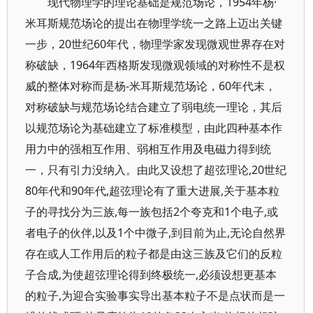
现代物理学的理论基础是规范场论，1954年杨·
米耳斯规范场论的提出在物理学统一之路上迈出关键
一步，20世纪60年代，物理学家发现微观世界存在对
称破缺，1964年西格斯发现微观领域的对称性不是权
威的整体对称而是杨-米耳斯规范场论，60年代末，
对称破缺与规范场论结合建立了弱电统一理论，其后
以规范场论为基础建立了标准模型，由此四种基本作
用力中的强相互作用、弱相互作用及电磁力得到统
一，只有引力没纳入。由此又设想了超弦理论,20世纪
80年代和90年代,超弦理论有了重大进展,关于基本粒
子的寻找分为三族,每一族包括2个夸克和1个电子,或
者电子的伙伴,以及1个中微子,到目前为止,无论自然界
存在或人工作用后的粒子都是由这三族及它们的反粒
子合成,为使超弦理论得到终极统一,必须设想更基本
的粒子,为迎合实验事实导出基本粒子不是点状而是一