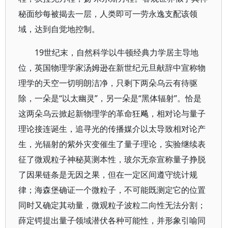
秘面纱每被揭去一层，人类即可一劳永逸支配该领
域，达到自觉地控制。
19世纪末，自然科学以牛顿经典力学居主导地
位，英国物理学家汤姆逊在新世纪元旦献辞中宣称物
理学的天空一切明朗洁净，只剩下两朵乌云有待驱
除，一朵是“以太幽灵”，另一朵是“黑体辐射”。恰是
这两朵乌云掀起新物理学的革命狂飚，相对论与量子
理论接连诞生，追寻光的传播媒介以太导致相对论产
生，光辐射的紫外灾变催生了量子理论，实验继续表
征了微观粒子神秘莫测本性，玻尔无奈宣称量子挣脱
了因果链条是无因之果，但在一定区间遵守统计规
律；海森堡确证一个微粒子，不可能既测定它的位置
同时又确定其动量，微观粒子波粒二向性无法分割；
薛定锷提出量子领域潜伏各种可能性，并形象引喻同