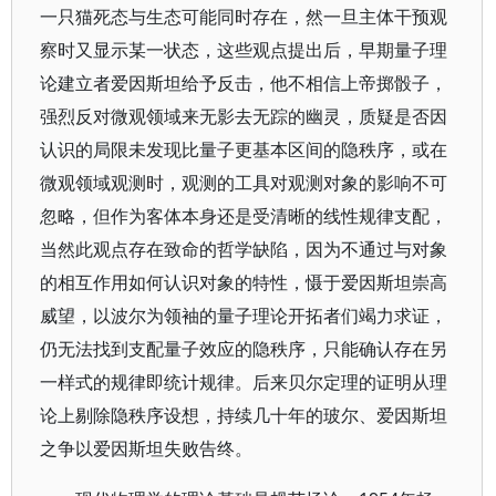
一只猫死态与生态可能同时存在，然一旦主体干预观
察时又显示某一状态，这些观点提出后，早期量子理
论建立者爱因斯坦给予反击，他不相信上帝掷骰子，
强烈反对微观领域来无影去无踪的幽灵，质疑是否因
认识的局限未发现比量子更基本区间的隐秩序，或在
微观领域观测时，观测的工具对观测对象的影响不可
忽略，但作为客体本身还是受清晰的线性规律支配，
当然此观点存在致命的哲学缺陷，因为不通过与对象
的相互作用如何认识对象的特性，慑于爱因斯坦崇高
威望，以波尔为领袖的量子理论开拓者们竭力求证，
仍无法找到支配量子效应的隐秩序，只能确认存在另
一样式的规律即统计规律。后来贝尔定理的证明从理
论上剔除隐秩序设想，持续几十年的玻尔、爱因斯坦
之争以爱因斯坦失败告终。