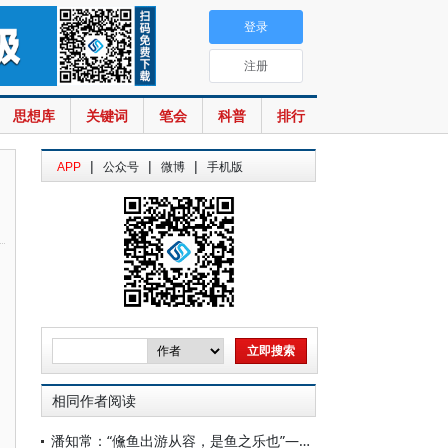
登录
注册
思想库
关键词
笔会
科普
排行
|
|
|
APP
公众号
微博
手机版
相同作者阅读
潘知常：“儵鱼出游从容，是鱼之乐也”——追忆我的老师李戏鱼先生