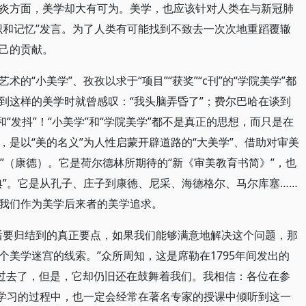
炎方面，美学却大有可为。美学，也应该针对人类在与新冠肺
识和记忆”发言。为了人类有可能找到不致去一次次地重蹈覆辙
己的贡献。
的“小美学”、孜孜以求于“项目”“获奖”“c刊”的“学院美学”都
到这样的美学时就曾感叹：“我头脑弄昏了”；费尔巴哈在谈到
“发抖”！“小美学”和“学院美学”都不是真正的思想，而只是在
是以“美的名义”为人性启蒙开辟道路的“大美学”、借助对审美
学”（康德）。它是荷尔德林所期待的“新《审美教育书简》”，也
典”。它是从孔子、庄子到康德、尼采、海德格尔、马尔库塞……
我们作为美学后来者的美学追求。
后要归结到的真正要点，如果我们能够满意地解决这个问题，那
美学迷宫的线索。”众所周知，这是席勒在1795年间发出的
经过去了，但是，它却仍旧还在鼓舞着我们。我相信：各位在参
的学习的过程中，也一定会经常在著名专家的授课中倾听到这一