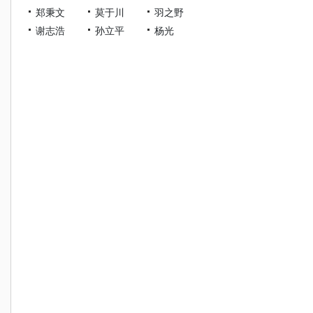
郑秉文
莫于川
羽之野
谢志浩
孙立平
杨光