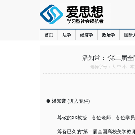
首页
法学
经济学
政治学
国际
潘知常：“第二届全
选择字号：
大
中
小
本文
●
潘知常
(
进入专栏
)
尊敬的XX教授、各位老师、各位学
筹备已久的“第二届全国高校美学教