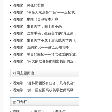
潘知常：灵魂的盟誓
潘知常：“革命人永远是年轻”——追忆我的老师赵以文先生
潘知常：史颖《灵魂标本》序
潘知常：生命美学：四十而不惑
潘知常：巴黎手稿：生命美学的“真正诞生地和秘密”
潘知常：生命美学不属于后实践美学再论
潘知常：回到常识——追忆蓝翎老师
潘知常：珍贵的回忆——悼念敬爱的乐黛云老师
潘知常：“伟大的歌者是能唱出我们的沉默的人”——蒋成德先生《郁达夫旧体诗研究》序
相同主题阅读
潘知常：“普林斯顿没有任务，只有机会”——“第一届全国高校美学教师高级研修班”开班致辞
潘知常：“第二届全国高校美学教师高级研修班”开班致辞
热门专栏
秦晖
陈行之
郑永年