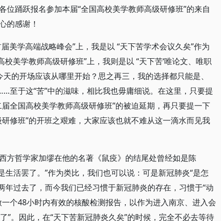
各位踊跃报名参加本届“全国高校美学教师高级研修班”的来自
心的感谢！
“首届美学高端战略峰会”上，我是以 “天下苦学术会议久矣”作为
高校美学教师高级研修班”上，我则是以 “天下苦‘唯论文、唯职
，今天的开场应该从哪里开始？思之再三，我的选择都只能是、
……至于这“苦”中的滋味，相比我也毋庸细说。在这里，只要提
二届全国高校美学教师高级研修班”的被迫延期，再只要提一下
级研修班”的开班之艰难，大家应该也就不难从这一滴水而见我
西方哲学家加缪在他的名著《鼠疫》的结尾处曾经如是陈
是生活罢了。”作为类比，我们也可以说：可是新冠肺炎“是怎
整两年过去了，而今我们已经习惯于新冠肺炎的存在，习惯于“动
做一个48小时内有效的核酸检测报告，以作为进入南京、进入会
罢了”。因此，在“天下苦新冠肺炎久矣”的时候，完全不必去等待