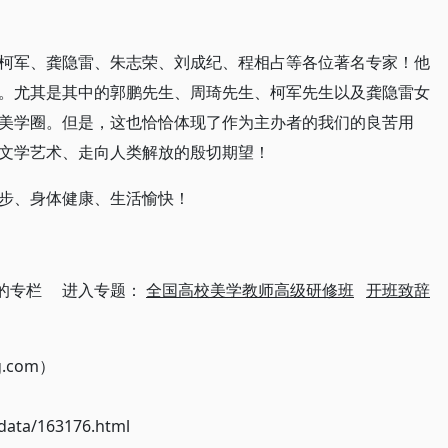
柯军、龚隐雷、朱志荣、刘成纪、程相占等各位著名专家！他
。尤其是其中的郭鹏先生、周琦先生、柯军先生以及龚隐雷女
美学圈。但是，这也恰恰体现了作为主办者的我们的良苦用
文学艺术、走向人类解放的殷切期望！
步、身体健康、生活愉快！
的专栏 进入专题：
全国高校美学教师高级研修班
开班致辞
g.com）
ata/163176.html