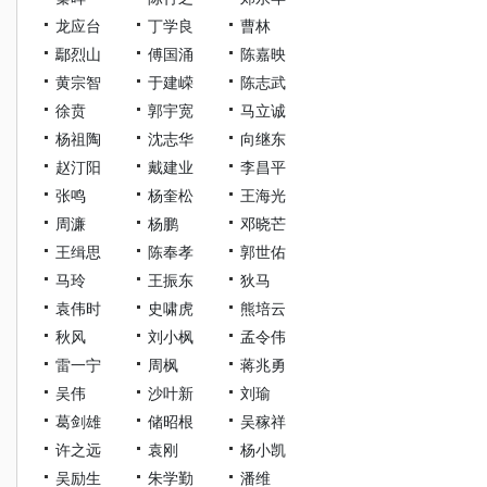
龙应台
丁学良
曹林
鄢烈山
傅国涌
陈嘉映
黄宗智
于建嵘
陈志武
徐贲
郭宇宽
马立诚
杨祖陶
沈志华
向继东
赵汀阳
戴建业
李昌平
张鸣
杨奎松
王海光
周濂
杨鹏
邓晓芒
王缉思
陈奉孝
郭世佑
马玲
王振东
狄马
袁伟时
史啸虎
熊培云
秋风
刘小枫
孟令伟
雷一宁
周枫
蒋兆勇
吴伟
沙叶新
刘瑜
葛剑雄
储昭根
吴稼祥
许之远
袁刚
杨小凯
吴励生
朱学勤
潘维